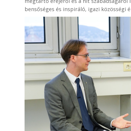
megtartó erejéről és a hit szabadságáról i
bensőséges és inspiráló, igazi közösségi é