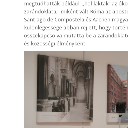
megtudhatták például, „hol laktak” az óko
zarándoklata, miként vált Róma az aposto
Santiago de Compostela és Aachen magyar
különlegessége abban rejlett, hogy történ
összekapcsolva mutatta be a zarándoklatot
és közösségi élményként.