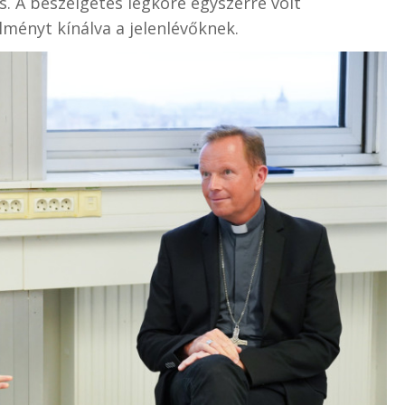
s. A beszélgetés légköre egyszerre volt
lményt kínálva a jelenlévőknek.