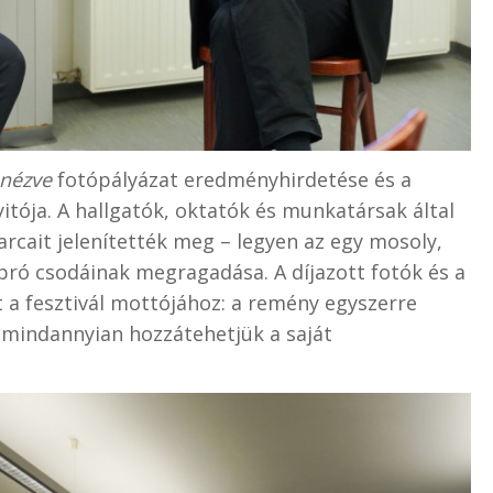
nézve
fotópályázat eredményhirdetése és a
tója. A hallgatók, oktatók és munkatársak által
rcait jelenítették meg – legyen az egy mosoly,
pró csodáinak megragadása. A díjazott fotók és a
tt a fesztivál mottójához: a remény egyszerre
 mindannyian hozzátehetjük a saját