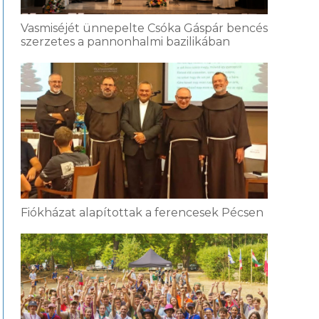
Vasmiséjét ünnepelte Csóka Gáspár bencés
szerzetes a pannonhalmi bazilikában
Fiókházat alapítottak a ferencesek Pécsen