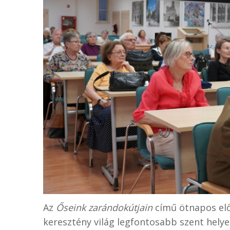
Az
Őseink zarándokútjain
című ötnapos elő
keresztény világ legfontosabb szent helye