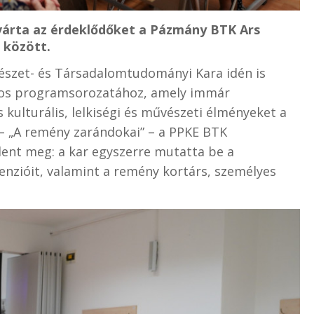
 várta az érdeklődőket a Pázmány BTK Ars
 között.
észet- és Társadalomtudományi Kara idén is
zágos programsorozatához, amely immár
 kulturális, lelkiségi és művészeti élményeket a
 – „A remény zarándokai” – a PPKE BTK
ent meg: a kar egyszerre mutatta be a
menzióit, valamint a remény kortárs, személyes