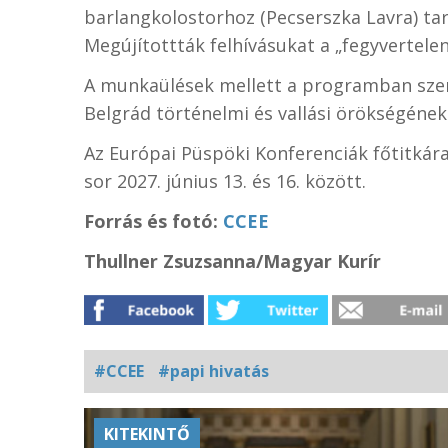
barlangkolostorhoz (Pecserszka Lavra) ta
Megújítottták felhívásukat a „fegyvertelen
A munkaülések mellett a programban szere
Belgrád történelmi és vallási örökségének
Az Európai Püspöki Konferenciák főtitkára
sor 2027. június 13. és 16. között.
Forrás és fotó:
CCEE
Thullner Zsuzsanna/Magyar Kurír
#CCEE
#papi hivatás
Kapcsolódó
KITEKINTŐ
fotógaléria