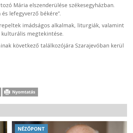
rtozó Mária elszenderülése székesegyházban.
 és lefegyverző békére”.
peltek imádságos alkalmak, liturgiák, valamint
 kulturális megtekintése.
inak következő találkozójára Szarajevóban kerül
NÉZŐPONT