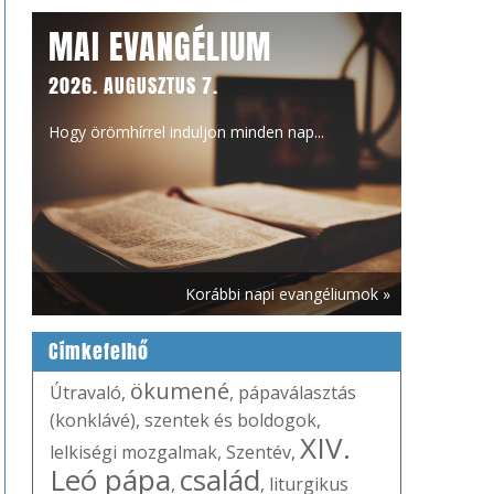
MAI EVANGÉLIUM
2026. AUGUSZTUS 7.
Hogy örömhírrel induljon minden nap...
Korábbi napi evangéliumok »
Címkefelhő
ökumené
Útravaló
,
,
pápaválasztás
(konklávé)
,
szentek és boldogok
,
XIV.
lelkiségi mozgalmak
,
Szentév
,
Leó pápa
család
,
,
liturgikus