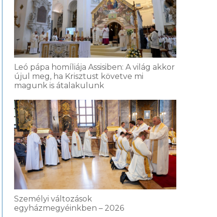
Leó pápa homíliája Assisiben: A világ akkor
újul meg, ha Krisztust követve mi
magunk is átalakulunk
Személyi változások
egyházmegyéinkben – 2026