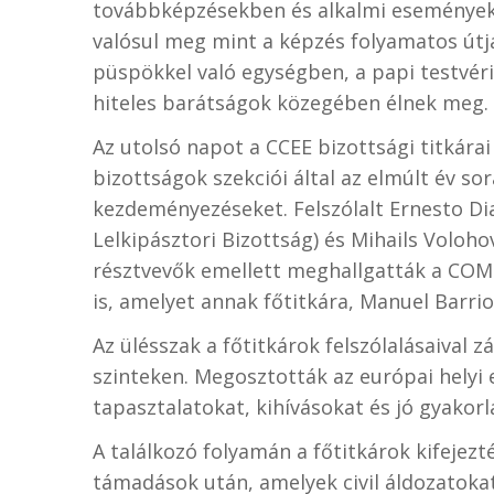
továbbképzésekben és alkalmi események
valósul meg mint a képzés folyamatos útja
püspökkel való egységben, a papi testvér
hiteles barátságok közegében élnek meg.
Az utolsó napot a CCEE bizottsági titkára
bizottságok szekciói által az elmúlt év s
kezdeményezéseket. Felszólalt Ernesto Diac
Lelkipásztori Bizottság) és Mihails Volohov
résztvevők emellett meghallgatták a COM
is, amelyet annak főtitkára, Manuel Barrios
Az ülésszak a főtitkárok felszólalásaival z
szinteken. Megosztották az európai helyi e
tapasztalatokat, kihívásokat és jó gyakorl
A találkozó folyamán a főtitkárok kifejez
támadások után, amelyek civil áldozatokat 