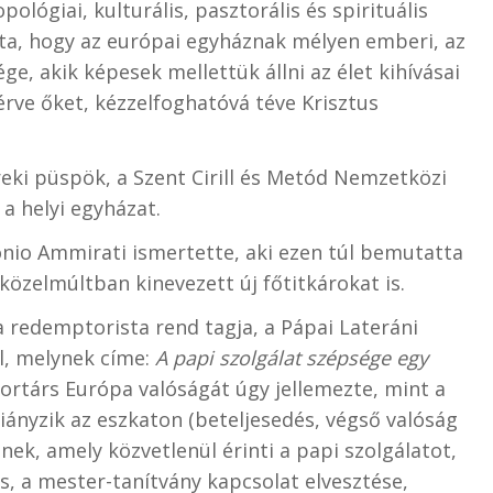
lógiai, kulturális, pasztorális és spirituális
ta, hogy az európai egyháznak mélyen emberi, az
e, akik képesek mellettük állni az élet kihívásai
érve őket, kézzelfoghatóvá téve Krisztus
eki püspök, a Szent Cirill és Metód Nemzetközi
a helyi egyházat.
nio Ammirati ismertette, aki ezen túl bemutatta
közelmúltban kinevezett új főtitkárokat is.
a redemptorista rend tagja, a Pápai Lateráni
l, melynek címe:
A papi szolgálat szépsége egy
ortárs Európa valóságát úgy jellemezte, mint a
hiányzik az eszkaton (beteljesedés, végső valóság
nnek, amely közvetlenül érinti a papi szolgálatot,
s, a mester-tanítvány kapcsolat elvesztése,