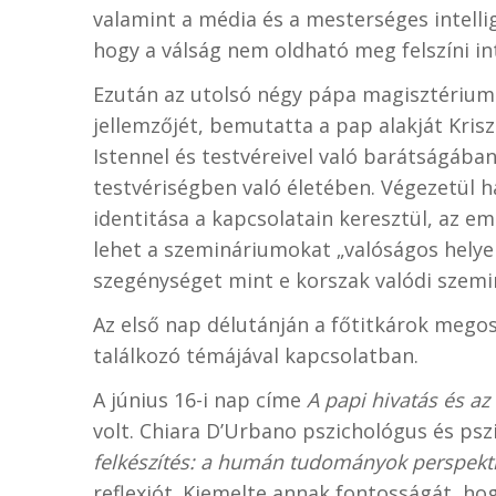
valamint a média és a mesterséges intelli
hogy a válság nem oldható meg felszíni in
Ezután az utolsó négy pápa magisztériuma
jellemzőjét, bemutatta a pap alakját Krisz
Istennel és testvéreivel való barátságában
testvériségben való életében. Végezetül há
identitása a kapcsolatain keresztül, az e
lehet a szemináriumokat „valóságos helyek
szegénységet mint e korszak valódi szemi
Az első nap délutánján a főtitkárok megosz
találkozó témájával kapcsolatban.
A június 16-i nap címe
A papi hivatás és az
volt. Chiara D’Urbano pszichológus és ps
felkészítés: a humán tudományok perspektí
reflexiót. Kiemelte annak fontosságát, ho