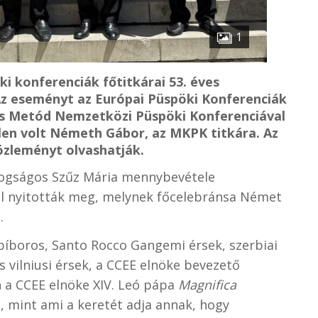
1
i konferenciák főtitkárai 53. éves
. Az eseményt az Európai Püspöki Konferenciák
l és Metód Nemzetközi Püspöki Konferenciával
en volt Németh Gábor, az MKPK titkára. Az
özleményt olvashatják.
ldogságos Szűz Mária mennybevétele
l nyitották meg, melynek főcelebránsa Német
.
bíboros, Santo Rocco Gangemi érsek, szerbiai
 vilniusi érsek, a CCEE elnöke bevezető
n a CCEE elnöke XIV. Leó pápa
Magnifica
i, mint ami a keretét adja annak, hogy