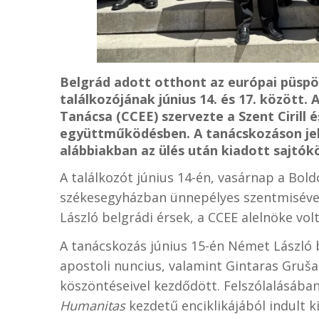
Belgrád adott otthont az európai püspök
találkozójának június 14. és 17. között
Tanácsa (CCEE) szervezte a Szent Ciril
együttműködésben. A tanácskozáson jel
alábbiakban az ülés után kiadott sajtók
A találkozót június 14-én, vasárnap a Bo
székesegyházban ünnepélyes szentmiséve
László belgrádi érsek, a CCEE alelnöke volt
A tanácskozás június 15-én Német László 
apostoli nuncius, valamint Gintaras Grušas
köszöntéseivel kezdődött. Felszólalásába
Humanitas
kezdetű enciklikájából indult k