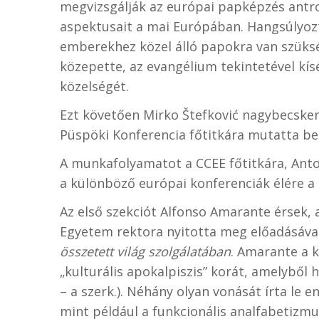
megvizsgálják az európai papképzés antropo
aspektusait a mai Európában. Hangsúlyoz
emberekhez közel álló papokra van szükség
közepette, az evangélium tekintetével kís
közelségét.
Ezt követően Mirko Štefković nagybecsker
Püspöki Konferencia főtitkára mutatta be 
A munkafolyamatot a CCEE főtitkára, Anto
a különböző európai konferenciák élére a 
Az első szekciót Alfonso Amarante érsek, 
Egyetem rektora nyitotta meg előadásáva
összetett világ szolgálatában
. Amarante a k
„kulturális apokalpiszis” korát, amelyből 
– a szerk.). Néhány olyan vonását írta le e
mint például a funkcionális analfabetizmu