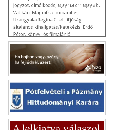
egyházmegyék
jegyzet
,
elmélkedés
,
,
Vatikán
,
Magnifica humanitas
,
Úrangyala/Regina Coeli
,
ifjúság
,
általános kihallgatás/katekézis
,
Erdő
Péter
,
könyv- és filmajánló