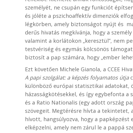
személyét, ne csupán egy funkciót építsen
és jóléte a pszichoaffektív dimenziók elf
légkörben, amely biztonságot nyújt és mag
derűs hivatás megkívánja, hogy a személy
valamint a korlátokon „keresztül”, nem pe
testvériség és egymás kölcsönös támogat
biztosít a pap számára, hogy „ember lehe
Ezt követően Michele Gianola, a CCEE Hivat
A papi szolgálat: a képzés folyamatos útja
c
különböző európai statisztikai adatokat, 
házasságkötésekkel, és így egybefonta a s
és a Ratio Nationalis (egy adott ország
szövegeit. Megtérésre hívta a tekintetet,
hívott, hangsúlyozva, hogy a papképzést e
elképzelni, amely nem zárul le a pappá sz