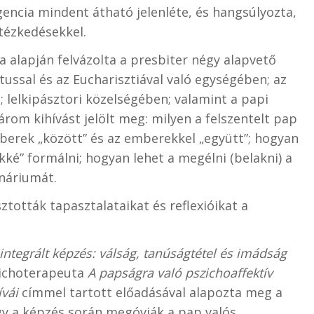
gencia mindent átható jelenléte, és hangsúlyozta,
tézkedésekkel.
 alapján felvázolta a presbiter négy alapvető
tussal és az Eucharisztiával való egységében; az
; lelkipásztori közelségében; valamint a papi
rom kihívást jelölt meg: milyen a felszentelt pap
mberek „között” és az emberekkel „együtt”; hogyan
ké” formálni; hogyan lehet a megélni (belakni) a
náriumát.
tották tapasztalataikat és reflexióikat a
 integrált képzés: válság, tanúságtétel és imádság
zichoterapeuta
A papságra való pszichoaffektív
vái
címmel tartott előadásával alapozta meg a
gy a képzés során megóvják a pap valós