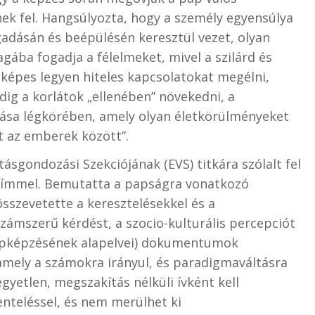
ek fel. Hangsúlyozta, hogy a személy egyensúlya
ogadásán és beépülésén keresztül vezet, olyan
ába fogadja a félelmeket, mivel a szilárd és
 képes legyen hiteles kapcsolatokat megélni,
dig a korlátok „ellenében” növekedni, a
ása légkörében, amely olyan életkörülményeket
t az emberek között”.
ásgondozási Szekciójának (EVS) titkára szólalt fel
ímmel. Bemutatta a papságra vonatkozó
összevetette a keresztelésekkel és a
zámszerű kérdést, a szocio-kulturális percepciót
 papképzésének alapelvei) dokumentumok
 amely a számokra irányul, és paradigmaváltásra
gyetlen, megszakítás nélküli ívként kell
enteléssel, és nem merülhet ki