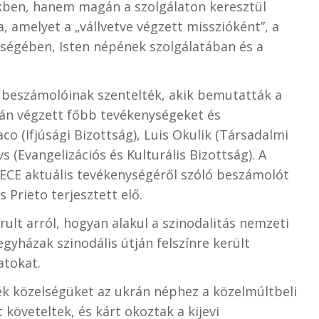
ben, hanem magán a szolgálaton keresztül
, amelyet a „vállvetve végzett misszióként”, a
iségében, Isten népének szolgálatában és a
i beszámolóinak szentelték, akik bemutatták a
orán végzett főbb tevékenységeket és
o (Ifjúsági Bizottság), Luis Okulik (Társadalmi
s (Evangelizációs és Kulturális Bizottság). A
ECE aktuális tevékenységéről szóló beszámolót
 Prieto terjesztett elő.
árult arról, hogyan alakul a szinodalitás nemzeti
gyházak szinodális útján felszínre került
atokat.
ték közelségüket az ukrán néphez a közelmúltbeli
követeltek, és kárt okoztak a kijevi