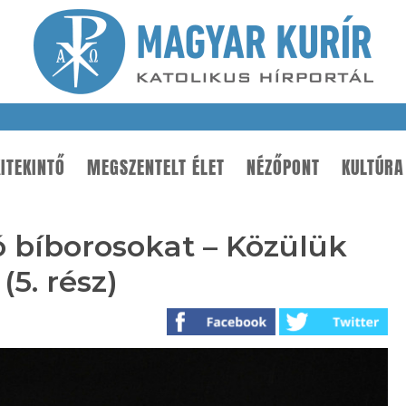
ITEKINTŐ
MEGSZENTELT ÉLET
NÉZŐPONT
KULTÚRA
ó bíborosokat – Közülük
(5. rész)