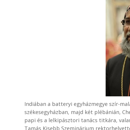
Indiában a batteryi egyházmegye szír-mal
székesegyházban, majd két plébánián, C
papi és a lelkipásztori tanács titkára, va
Tamás Kisebb Szeminárium rektorhelyettes