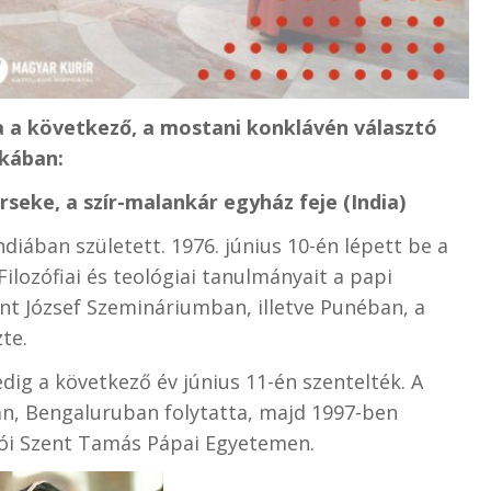
 a következő, a mostani konklávén választó
ikában:
seke, a szír-malankár egyház feje (India)
iában született. 1976. június 10-én lépett be a
ilozófiai és teológiai tanulmányait a papi
ent József Szemináriumban, illetve Punéban, a
zte.
ig a következő év június 11-én szentelték. A
n, Bengaluruban folytatta, majd 1997-ben
ói Szent Tamás Pápai Egyetemen.