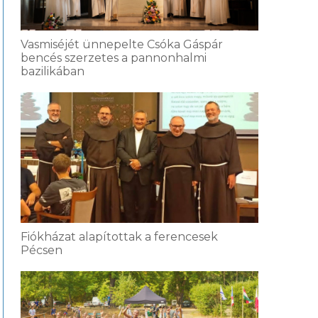
Vasmiséjét ünnepelte Csóka Gáspár
bencés szerzetes a pannonhalmi
bazilikában
Fiókházat alapítottak a ferencesek
Pécsen