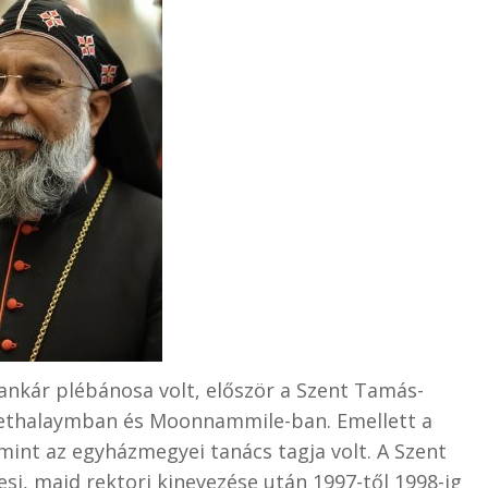
ankár plébánosa volt, először a Szent Tamás-
hethalaymban és Moonnammile-ban. Emellett a
lamint az egyházmegyei tanács tagja volt. A Szent
i, majd rektori kinevezése után 1997-től 1998-ig