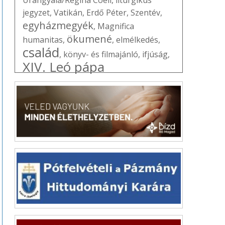
jegyzet
,
Vatikán
,
Erdő Péter
,
Szentév
,
egyházmegyék
,
Magnifica
ökumené
humanitas
,
,
elmélkedés
,
család
,
könyv- és filmajánló
,
ifjúság
,
XIV. Leó pápa