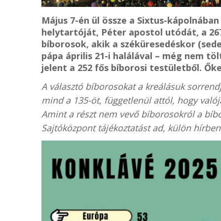
Május 7-én ül össze a Sixtus-kápolnában
helytartóját, Péter apostol utódát, a 2
bíborosok, akik a széküresedéskor (sede
pápa április 21-i halálával – még nem töl
jelent a 252 fős bíborosi testületből. Ők
A választó bíborosokat a kreálásuk sorrend
mind a 135-öt, függetlenül attól, hogy val
Amint a részt nem vevő bíborosokról a bíb
Sajtóközpont tájékoztatást ad, külön hírben