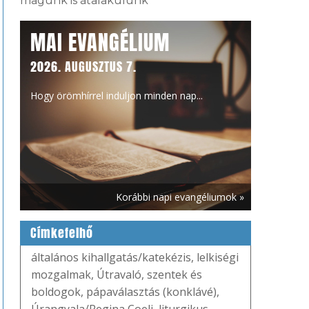
magunk is átalakulunk
MAI EVANGÉLIUM
2026. AUGUSZTUS 7.
Hogy örömhírrel induljon minden nap...
Korábbi napi evangéliumok »
Címkefelhő
általános kihallgatás/katekézis
,
lelkiségi
mozgalmak
,
Útravaló
,
szentek és
boldogok
,
pápaválasztás (konklávé)
,
Úrangyala/Regina Coeli
,
liturgikus