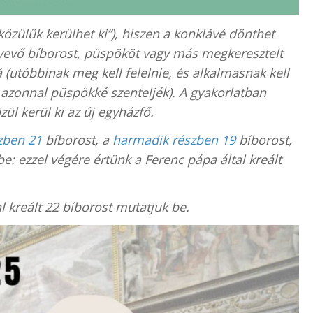
zülük kerülhet ki”), hiszen a konklávé dönthet
 vevő bíborost, püspököt vagy más megkeresztelt
á (utóbbinak meg kell felelnie, és alkalmasnak kell
 azonnal püspökké szenteljék). A gyakorlatban
ül kerül ki az új egyházfő.
zben 21
bíborost, a
harmadik részben 19
bíborost,
: ezzel végére értünk a Ferenc pápa által kreált
l kreált 22 bíborost mutatjuk be.