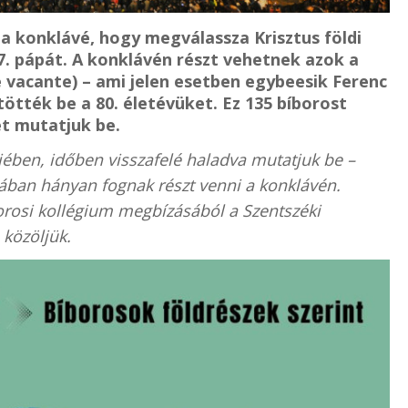
 a konklávé, hogy megválassza Krisztus földi
67. pápát. A konklávén részt vehetnek azok a
 vacante) – ami jelen esetben egybeesik Ferenc
tötték be a 80. életévüket. Ez 135 bíborost
et mutatjuk be.
jében, időben visszafelé haladva mutatjuk be –
ójában hányan fognak részt venni a konklávén.
orosi kollégium megbízásából a Szentszéki
 közöljük.