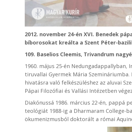
2012. november 24-én XVI. Benedek pápa
bíborosokat kreálta a Szent Péter-bazil
109. Baselios Cleemis, Trivandrum nagyér
1960. május 25-én Nedungadappallyban, Ind
tiruvallai Gyermek Mária Szemináriumba. F
hivatásra való felkészüléshez az aluvai Sz
Pápai Filozófiai és Vallási Intézetben vége
Diakónussá 1986. március 22-én, pappá ped
teológiát 1988-ig a Dharmaram College-ba
ökumenizmusból doktorált a római Aquin