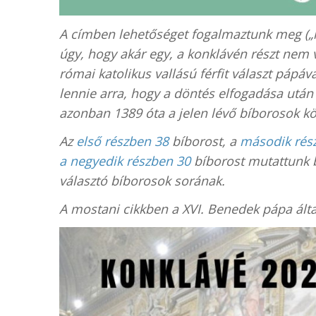
A címben lehetőséget fogalmaztunk meg („kö
úgy, hogy akár egy, a konklávén részt nem
római katolikus vallású férfit választ pápáv
lennie arra, hogy a döntés elfogadása után
azonban 1389 óta a jelen lévő bíborosok köz
Az
első részben 38
bíborost, a
második rés
a negyedik részben 30
bíborost mutattunk be
választó bíborosok sorának.
A mostani cikkben a XVI. Benedek pápa álta