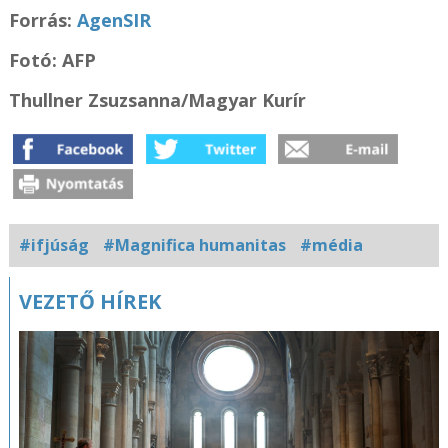
Forrás:
AgenSIR
Fotó: AFP
Thullner Zsuzsanna/Magyar Kurír
#ifjúság
#Magnifica humanitas
#média
Kapcsolódó
VEZETŐ HÍREK
fotógaléria