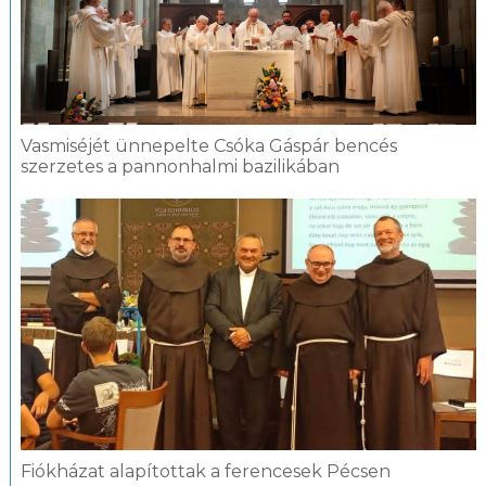
Vasmiséjét ünnepelte Csóka Gáspár bencés
szerzetes a pannonhalmi bazilikában
Fiókházat alapítottak a ferencesek Pécsen