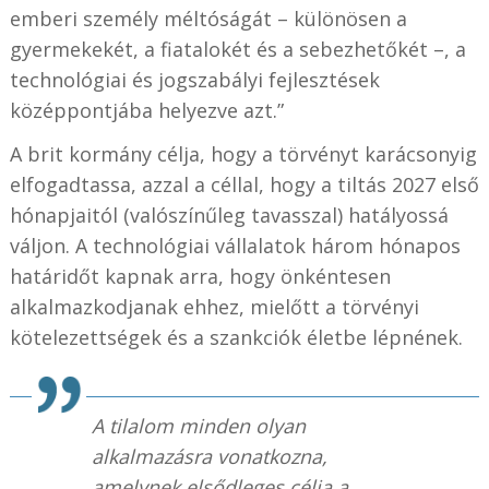
emberi személy méltóságát – különösen a
gyermekekét, a fiatalokét és a sebezhetőkét –, a
technológiai és jogszabályi fejlesztések
középpontjába helyezve azt.”
A brit kormány célja, hogy a törvényt karácsonyig
elfogadtassa, azzal a céllal, hogy a tiltás 2027 első
hónapjaitól (valószínűleg tavasszal) hatályossá
váljon. A technológiai vállalatok három hónapos
határidőt kapnak arra, hogy önkéntesen
alkalmazkodjanak ehhez, mielőtt a törvényi
kötelezettségek és a szankciók életbe lépnének.
A tilalom minden olyan
alkalmazásra vonatkozna,
amelynek elsődleges célja a