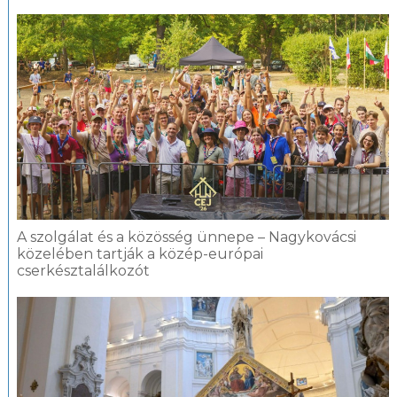
A szolgálat és a közösség ünnepe – Nagykovácsi
közelében tartják a közép-európai
cserkésztalálkozót