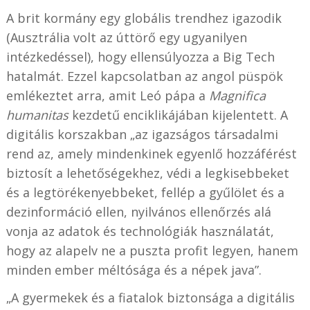
A brit kormány egy globális trendhez igazodik
(Ausztrália volt az úttörő egy ugyanilyen
intézkedéssel), hogy ellensúlyozza a Big Tech
hatalmát. Ezzel kapcsolatban az angol püspök
emlékeztet arra, amit Leó pápa a
Magnifica
humanitas
kezdetű enciklikájában kijelentett. A
digitális korszakban „az igazságos társadalmi
rend az, amely mindenkinek egyenlő hozzáférést
biztosít a lehetőségekhez, védi a legkisebbeket
és a legtörékenyebbeket, fellép a gyűlölet és a
dezinformáció ellen, nyilvános ellenőrzés alá
vonja az adatok és technológiák használatát,
hogy az alapelv ne a puszta profit legyen, hanem
minden ember méltósága és a népek java”.
„A gyermekek és a fiatalok biztonsága a digitális