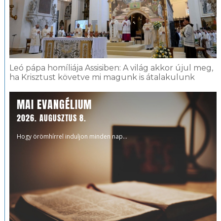
Leó pápa homíliája Assisiben: A világ akkor újul meg,
ha Krisztust követve mi magunk is átalakulunk
MAI EVANGÉLIUM
2026. AUGUSZTUS 8.
Hogy örömhírrel induljon minden nap...