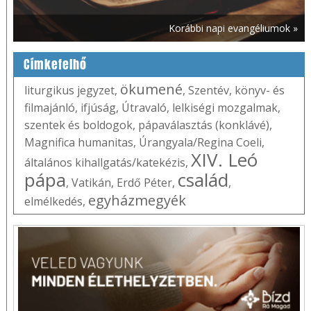
Korábbi napi evangéliumok »
Címkefelhő
ökumené
liturgikus jegyzet
,
,
Szentév
,
könyv- és
filmajánló
,
ifjúság
,
Útravaló
,
lelkiségi mozgalmak
,
szentek és boldogok
,
pápaválasztás (konklávé)
,
Magnifica humanitas
,
Úrangyala/Regina Coeli
,
XIV. Leó
általános kihallgatás/katekézis
,
pápa
család
,
Vatikán
,
Erdő Péter
,
,
egyházmegyék
elmélkedés
,