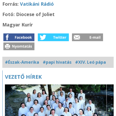
Forrás:
Vatikáni Rádió
Fotó: Diocese of Joliet
Magyar Kurír
#Észak-Amerika
#papi hivatás
#XIV. Leó pápa
Kapcsolódó
VEZETŐ HÍREK
fotógaléria