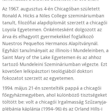
Az 1967. augusztus 4-én Chicagóban született
Ronald A. Hicks a Niles College szemináriumban
tanult, filozófiai alapdiplomát szerzett a chicagói
Loyola Egyetemen. Önkéntesként dolgozott az
árva és elhagyott gyermekekkel foglalkozó
Nuestros Pequeños Hermanos Alapítványnál.
Egyházi tanulmányait az illinois-i Mundeleinben, a
Saint Mary of the Lake Egyetemen és az ahhoz
tartozó Mundeleini Szemináriumban végezte. Ezt
követően lelkipásztori teológiából doktori
fokozatot szerzett az egyetemen.
1994. május 21-én szentelték pappá a chicagói
főegyházmegyében, ahol különböző tisztségeket
töltött be: volt a chicagói Irgalmasság Szűzanyja-
plébánia káplánja (1994–96) és az Orland Hills-i