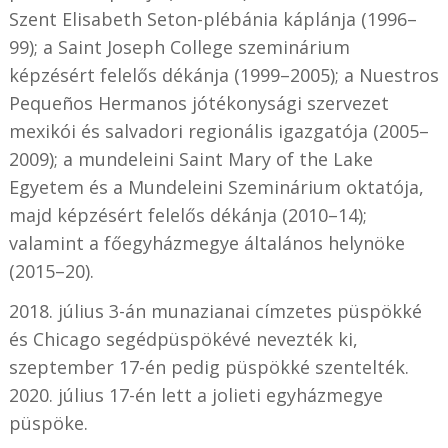
Szent Elisabeth Seton-plébánia káplánja (1996–
99); a Saint Joseph College szeminárium
képzésért felelős dékánja (1999–2005); a Nuestros
Pequeños Hermanos jótékonysági szervezet
mexikói és salvadori regionális igazgatója (2005–
2009); a mundeleini Saint Mary of the Lake
Egyetem és a Mundeleini Szeminárium oktatója,
majd képzésért felelős dékánja (2010–14);
valamint a főegyházmegye általános helynöke
(2015–20).
2018. július 3-án munazianai címzetes püspökké
és Chicago segédpüspökévé nevezték ki,
szeptember 17-én pedig püspökké szentelték.
2020. július 17-én lett a jolieti egyházmegye
püspöke.