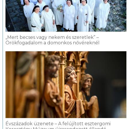
„Mert becses vagy nekem és szeretlek” –
Örökfogadalom a domonkos nővéreknél
Évszázadok üzenete – A felújított esztergomi