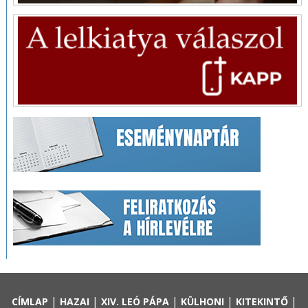
|
|
|
|
|
CÍMLAP
HAZAI
XIV. LEÓ PÁPA
KÜLHONI
KITEKINTŐ