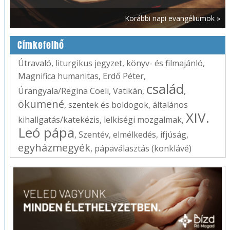
Korábbi napi evangéliumok »
Címkefelhő
Útravaló
,
liturgikus jegyzet
,
könyv- és filmajánló
,
Magnifica humanitas
,
Erdő Péter
,
család
Úrangyala/Regina Coeli
,
Vatikán
,
,
ökumené
,
szentek és boldogok
,
általános
XIV.
kihallgatás/katekézis
,
lelkiségi mozgalmak
,
Leó pápa
,
Szentév
,
elmélkedés
,
ifjúság
,
egyházmegyék
,
pápaválasztás (konklávé)