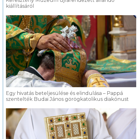
Keresztény Múzeum újrarendezett állandó
kiállításáról
Egy hivatás beteljesülése és elindulása – Pappá
szentelték Budai János görögkatolikus diakónust