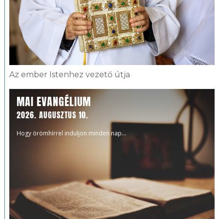
Az ember Istenhez vezető útja
MAI EVANGÉLIUM
2026. AUGUSZTUS 10.
Hogy örömhírrel induljon minden nap...