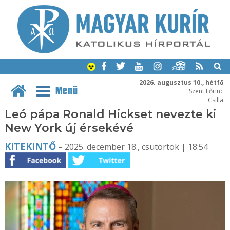
2026. augusztus 10., hétfő
Menü
Szent Lőrinc
Csilla
Leó pápa Ronald Hickset nevezte ki
New York új érsekévé
KITEKINTŐ
– 2025. december 18., csütörtök | 18:54