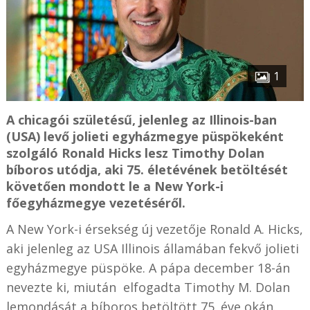
1
A chicagói születésű, jelenleg az Illinois-ban
(USA) levő jolieti egyházmegye püspökeként
szolgáló Ronald Hicks lesz Timothy Dolan
bíboros utódja, aki 75. életévének betöltését
követően mondott le a New York-i
főegyházmegye vezetéséről.
A New York-i érsekség új vezetője Ronald A. Hicks,
aki jelenleg az USA Illinois államában fekvő jolieti
egyházmegye püspöke. A pápa december 18-án
nevezte ki, miután elfogadta Timothy M. Dolan
lemondását a bíboros betöltött 75. éve okán.