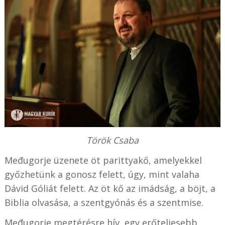
Török Csaba
Međugorje üzenete öt parittyakő, amelyekkel
győzhetünk a gonosz felett, úgy, mint valaha
Dávid Góliát felett. Az öt kő az imádság, a böjt, a
Biblia olvasása, a szentgyónás és a szentmise.
Međugorje megtérésre hív, egy erőteljesebb,