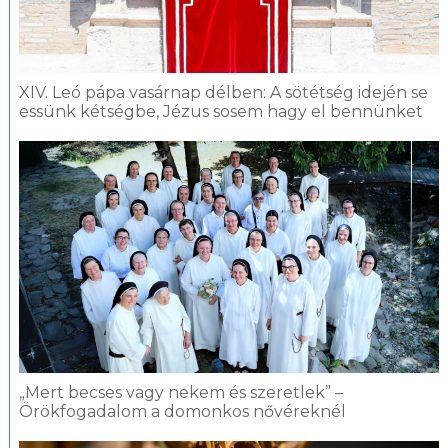
XIV. Leó pápa vasárnap délben: A sötétség idején se
essünk kétségbe, Jézus sosem hagy el bennünket
„Mert becses vagy nekem és szeretlek” –
Örökfogadalom a domonkos nővéreknél