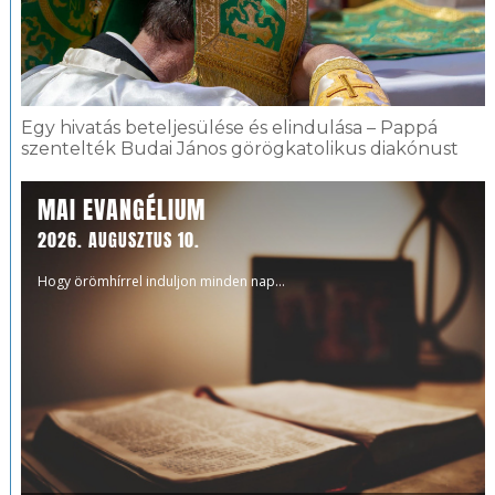
Egy hivatás beteljesülése és elindulása – Pappá
szentelték Budai János görögkatolikus diakónust
MAI EVANGÉLIUM
2026. AUGUSZTUS 10.
Hogy örömhírrel induljon minden nap...