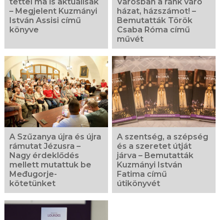
tettei ma is aktuálisak
Városban a ránk váró
– Megjelent Kuzmányi
házat, házszámot! –
István Assisi című
Bemutatták Török
könyve
Csaba Róma című
művét
A Szűzanya újra és újra
A szentség, a szépség
rámutat Jézusra –
és a szeretet útját
Nagy érdeklődés
járva – Bemutatták
mellett mutattuk be
Kuzmányi István
Međugorje-
Fatima című
kötetünket
útikönyvét