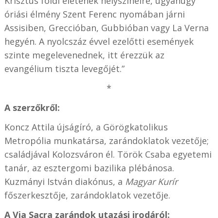
Krisztus földi életének helyszíneire, ugyanúgy
óriási élmény Szent Ferenc nyomában járni
Assisiben, Greccióban, Gubbióban vagy La Verna
hegyén. A nyolcszáz évvel ezelőtti események
szinte megelevenednek, itt érezzük az
evangélium tiszta levegőjét.”
*
A szerzőkről:
Koncz Attila újságíró, a Görögkatolikus
Metropólia munkatársa, zarándoklatok vezetője;
családjával Kolozsváron él. Török Csaba egyetemi
tanár, az esztergomi bazilika plébánosa.
Kuzmányi István diakónus, a
Magyar Kurír
főszerkesztője, zarándoklatok vezetője.
A Via Sacra zarándok utazási irodáról: