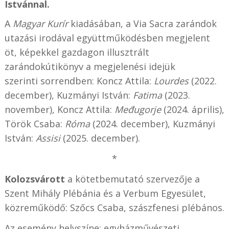
Istvánnal.
A
Magyar Kurír
kiadásában, a Via Sacra zarándok
utazási irodával együttműködésben megjelent
öt, képekkel gazdagon illusztrált
zarándokútikönyv a megjelenési idejük
szerinti sorrendben: Koncz Attila:
Lourdes
(2022.
december), Kuzmányi István:
Fatima
(2023.
november), Koncz Attila:
Međugorje
(2024. április),
Török Csaba:
Róma
(2024. december), Kuzmányi
István:
Assisi
(2025. december).
*
Kolozsvárott
a kötetbemutató szervezője a
Szent Mihály Plébánia és a Verbum Egyesület,
közreműködő: Szőcs Csaba, szászfenesi plébános.
Az esemény helyszíne: egyházművészeti