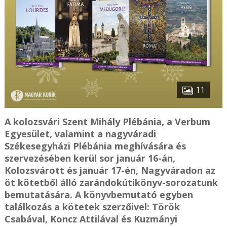
11
A kolozsvári Szent Mihály Plébánia, a Verbum
Egyesület, valamint a nagyváradi
Székesegyházi Plébánia meghívására és
szervezésében kerül sor január 16-án,
Kolozsvárott és január 17-én, Nagyváradon az
öt kötetből álló zarándokútikönyv-sorozatunk
bemutatására. A könyvbemutató egyben
találkozás a kötetek szerzőivel: Török
Csabával, Koncz Attilával és Kuzmányi