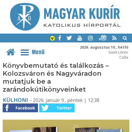
2026. augusztus 10., hétfő
Menü
Szent Lőrinc
Csilla
Könyvbemutató és találkozás –
Kolozsváron és Nagyváradon
mutatjuk be a
zarándokútikönyveinket
KÜLHONI
– 2026. január 9., péntek | 12:38