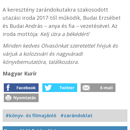
A keresztény zarándokutakra szakosodott
utazási iroda 2017-től működik, Budai Erzsébet
és Budai András – anya és fia – vezetésével. Az
iroda mottója:
Kelj útra a békédért!
Minden kedves Olvasónkat szeretettel hívjuk és
várjuk a kolozsvári és nagyváradi
könyvbemutatóra, találkozásra.
Magyar Kurír
#könyv- és filmajánló
#zarándoklat