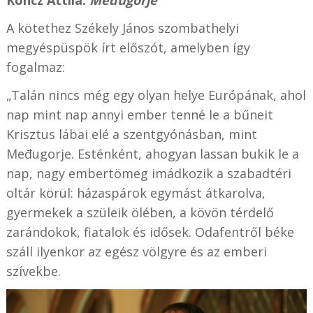
Koncz Attila:
Međugorje
A kötethez Székely János szombathelyi
megyéspüspök írt előszót, amelyben így
fogalmaz:
„Talán nincs még egy olyan helye Európának, ahol
nap mint nap annyi ember tenné le a bűneit
Krisztus lábai elé a szentgyónásban, mint
Međugorje. Esténként, ahogyan lassan bukik le a
nap, nagy embertömeg imádkozik a szabadtéri
oltár körül: házaspárok egymást átkarolva,
gyermekek a szüleik ölében, a kövön térdelő
zarándokok, fiatalok és idősek. Odafentről béke
száll ilyenkor az egész völgyre és az emberi
szívekbe.