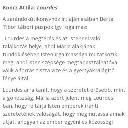
Koncz Attila:
Lourdes
A zarándokútikönyvhöz írt ajánlásában Berta
Tibor tábori püspök így fogalmaz:
„Lourdes a megtérés és az Istennel való
találkozás helye, ahol Mária alakjának
tündöklésében Isten irgalmassága mutatkozik
meg, ahol Isten szépsége megtapasztalhatóvá
válik a forrás tiszta vize és a gyertyák világító
fénye által.
Lourdes arra tanít, hogy a szeretet erősebb, mint
a gonoszság. Mária azért jelent meg Lourdes-
ban, hogy feltárja Isten emberek iránti
szeretetének valóságát, hogy meg­mutassa annak
útját, ahogyan az ember egyéni és közösségi