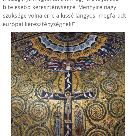
hitelesebb kereszténységre. Mennyire nagy
szüksége volna erre a kissé langyos, megfáradt
európai kereszténységnek!”