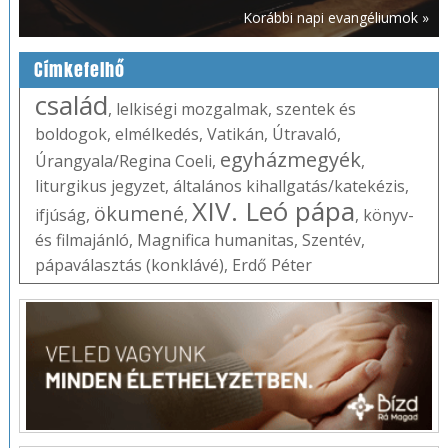
Korábbi napi evangéliumok »
Címkefelhő
család
,
lelkiségi mozgalmak
,
szentek és
boldogok
,
elmélkedés
,
Vatikán
,
Útravaló
,
egyházmegyék
Úrangyala/Regina Coeli
,
,
liturgikus jegyzet
,
általános kihallgatás/katekézis
,
XIV. Leó pápa
ökumené
ifjúság
,
,
,
könyv-
és filmajánló
,
Magnifica humanitas
,
Szentév
,
pápaválasztás (konklávé)
,
Erdő Péter