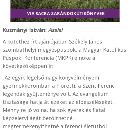
Kuzmányi István:
Assisi
A kötethez írt ajánlójában Székely János
szombathelyi megyéspüspök, a Magyar Katolikus
Püspöki Konferencia (MKPK) elnöke a
következőképpen ír:
„Az egyik legelső nagy könyvélményem
gyermekkoromban a Fioretti, a Szent Ferenc-
legendák gyűjteménye volt. Az evangélium
tisztasága hatja át ezeket az elbeszéléseket.
Mennyire jó volna, ha sok gyerek és fiatal
képzeletvilágát betölthetné,
megtermékenyíthetné a ferenci életútból