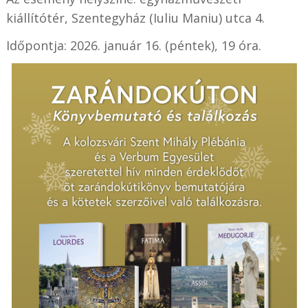
kiállítótér, Szentegyház (Iuliu Maniu) utca 4.
Időpontja: 2026. január 16. (péntek), 19 óra.