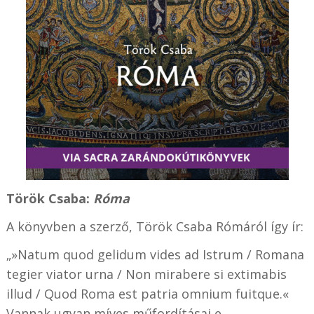
Török Csaba:
Róma
A könyvben a szerző, Török Csaba Rómáról így ír:
„»Natum quod gelidum vides ad Istrum / Romana
tegier viator urna / Non mirabere si extimabis
illud / Quod Roma est patria omnium fuitque.«
Vannak ugyan míves műfordításai e