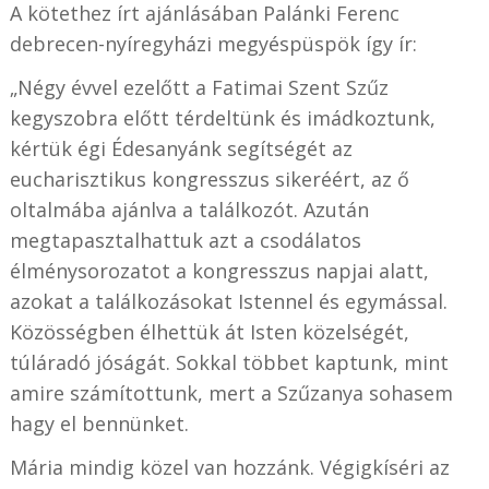
A kötethez írt ajánlásában Palánki Ferenc
debrecen-nyíregyházi megyéspüspök így ír:
„Négy évvel ezelőtt a Fatimai Szent Szűz
kegyszobra előtt térdeltünk és imádkoztunk,
kértük égi Édesanyánk segítségét az
eucharisztikus kongresszus sikeréért, az ő
oltalmába ajánlva a találkozót. Azután
megtapasztalhattuk azt a csodálatos
élménysorozatot a kongresszus napjai alatt,
azokat a találkozásokat Istennel és egymással.
Közösségben élhettük át Isten közelségét,
túláradó jóságát. Sokkal többet kaptunk, mint
amire számítottunk, mert a Szűzanya sohasem
hagy el bennünket.
Mária mindig közel van hozzánk. Végigkíséri az