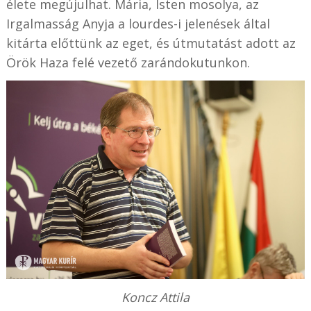
élete megújulhat. Mária, Isten mosolya, az
Irgalmasság Anyja a lourdes-i jelenések által
kitárta előttünk az eget, és út­mutatást adott az
Örök Haza felé vezető zarándokutunkon.
Koncz Attila