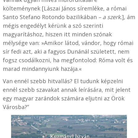
költeménynek [Lászai János síremléke, a római
Santo Stefano Rotondo bazilikában
– a szerk.
], ám
mégis engedélyt kérünk a szó szerinti
magyarításhoz, hiszen itt minden szónak
mélysége van: »Amikor látod, vándor, hogy római
sír fedi azt, aki a fagyos Dunánál született, nem
fogsz csodálkozni, ha megfontolod: Róma volt és
marad mindannyiunk hazája.«
Van ennél szebb hitvallás? El tudunk képzelni
ennél szebb szavakat annak leírására, mit jelent
egy magyar zarándok számára eljutni az Örök
Városba?”