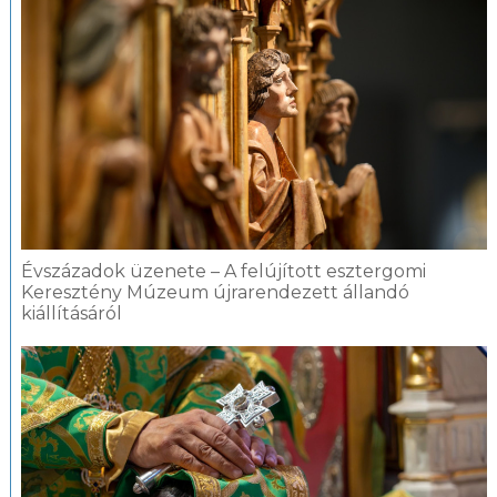
Évszázadok üzenete – A felújított esztergomi
Keresztény Múzeum újrarendezett állandó
kiállításáról