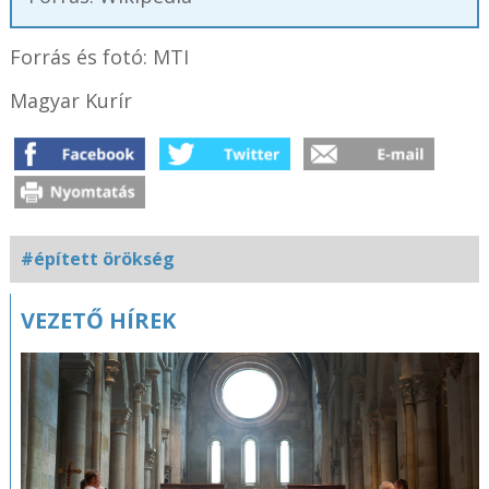
Forrás és fotó: MTI
Magyar Kurír
#épített örökség
Kapcsolódó
VEZETŐ HÍREK
fotógaléria