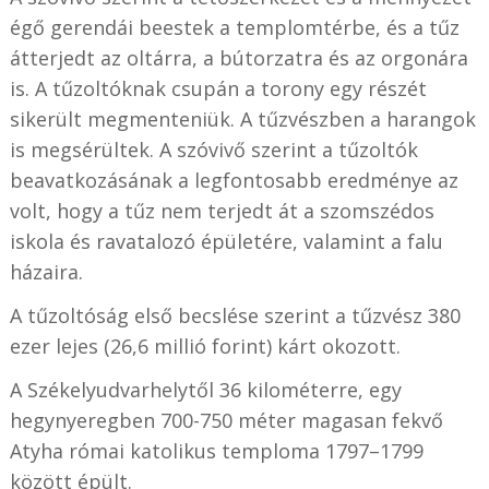
égő gerendái beestek a templomtérbe, és a tűz
átterjedt az oltárra, a bútorzatra és az orgonára
is. A tűzoltóknak csupán a torony egy részét
sikerült megmenteniük. A tűzvészben a harangok
is megsérültek. A szóvivő szerint a tűzoltók
beavatkozásának a legfontosabb eredménye az
volt, hogy a tűz nem terjedt át a szomszédos
iskola és ravatalozó épületére, valamint a falu
házaira.
A tűzoltóság első becslése szerint a tűzvész 380
ezer lejes (26,6 millió forint) kárt okozott.
A Székelyudvarhelytől 36 kilométerre, egy
hegynyeregben 700-750 méter magasan fekvő
Atyha római katolikus temploma 1797–1799
között épült.