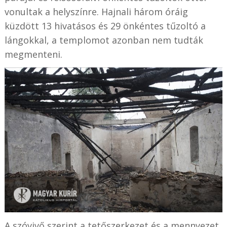
vonultak a helyszínre. Hajnali három óráig
küzdött 13 hivatásos és 29 önkéntes tűzoltó a
lángokkal, a templomot azonban nem tudták
megmenteni.
A szóvivő szerint a tetőszerkezet és a mennyezet