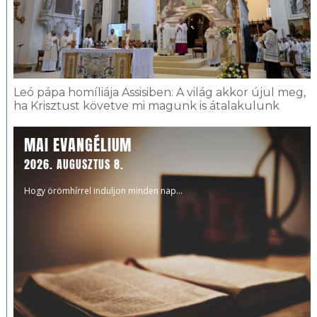
Leó pápa homíliája Assisiben: A világ akkor újul meg,
ha Krisztust követve mi magunk is átalakulunk
MAI EVANGÉLIUM
2026. AUGUSZTUS 8.
Hogy örömhírrel induljon minden nap...