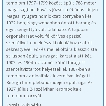
templom 1797–1799 között épült 788 méter
magasságban, Kovács József plébános idején.
Magas, nyugati homlokzati tornyában két,
1922-ben, Nagyszebenben öntött harang és
egy csengettyű volt található. A hajóban
orgonakarzat volt, félköríves apszisú
szentéllyel, ennek északi oldalához csatolt
sekrestyével. Fő- és mellékoltára klasszicista
stílusban épült, a nyugati karzat alatt két,
1903. és 1904. évszámú, kőből faragott
szenteltvíztartót helyeztek el. 1867-ben a
templom az oldalfalak kivételével leégett,
Betegh Imre plébános idején épült újjá. Az
1927. július 2-i szélvihar lerombolta a
templom tornyát.
Forrás: Wikipédia