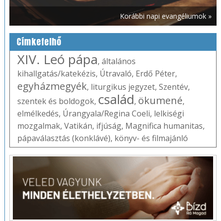
Korábbi napi evangéliumok »
Címkefelhő
XIV. Leó pápa
,
általános
kihallgatás/katekézis
,
Útravaló
,
Erdő Péter
,
egyházmegyék
,
liturgikus jegyzet
,
Szentév
,
család
ökumené
szentek és boldogok
,
,
,
elmélkedés
,
Úrangyala/Regina Coeli
,
lelkiségi
mozgalmak
,
Vatikán
,
ifjúság
,
Magnifica humanitas
,
pápaválasztás (konklávé)
,
könyv- és filmajánló