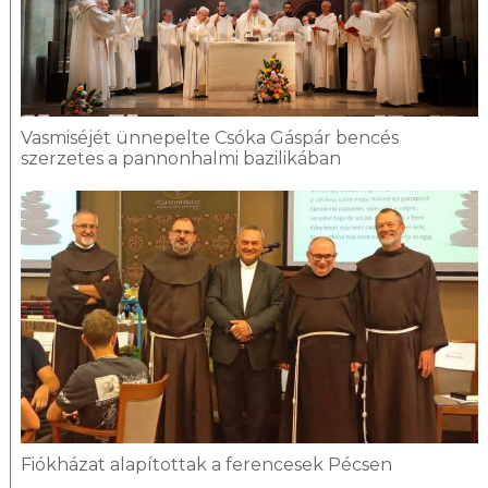
Vasmiséjét ünnepelte Csóka Gáspár bencés
szerzetes a pannonhalmi bazilikában
Fiókházat alapítottak a ferencesek Pécsen