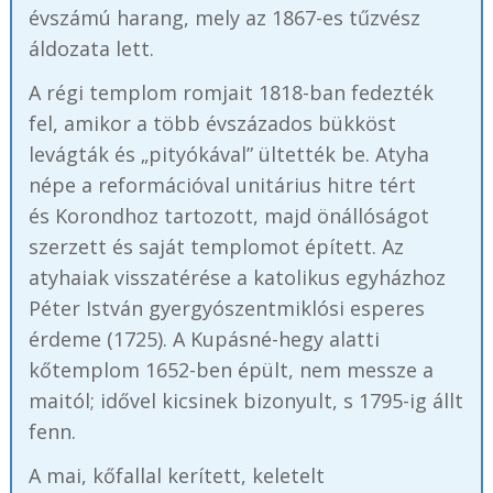
évszámú harang, mely az 1867-es tűzvész
áldozata lett.
A régi templom romjait 1818-ban fedezték
fel, amikor a több évszázados bükköst
levágták és „pityókával” ültették be. Atyha
népe a reformációval unitárius hitre tért
és Korondhoz tartozott, majd önállóságot
szerzett és saját templomot épített. Az
atyhaiak visszatérése a katolikus egyházhoz
Péter István gyergyószentmiklósi esperes
érdeme (1725). A Kupásné-hegy alatti
kőtemplom 1652-ben épült, nem messze a
maitól; idővel kicsinek bizonyult, s 1795-ig állt
fenn.
A mai, kőfallal kerített, keletelt