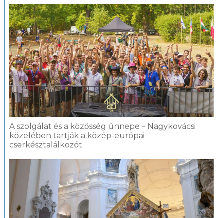
A szolgálat és a közösség ünnepe – Nagykovácsi
közelében tartják a közép-európai
cserkésztalálkozót