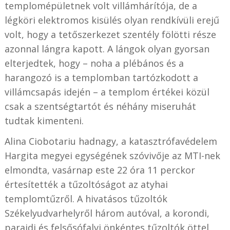
templomépületnek volt villámhárítója, de a
légköri elektromos kisülés olyan rendkívüli erejű
volt, hogy a tetőszerkezet szentély fölötti része
azonnal lángra kapott. A lángok olyan gyorsan
elterjedtek, hogy – noha a plébános és a
harangozó is a templomban tartózkodott a
villámcsapás idején – a templom értékei közül
csak a szentségtartót és néhány miseruhát
tudtak kimenteni.
Alina Ciobotariu hadnagy, a katasztrófavédelem
Hargita megyei egységének szóvivője az MTI-nek
elmondta, vasárnap este 22 óra 11 perckor
értesítették a tűzoltóságot az atyhai
templomtűzről. A hivatásos tűzoltók
Székelyudvarhelyről három autóval, a korondi,
parajdi és felsősófalvi önkéntes tűzoltók öttel