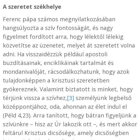
A szeretet székhelye
Ferenc pápa számos megnyilatkozásában
hangsúlyozta a szív fontosságát, és nagy
figyelmet fordított arra, hogy lélektől lélekig
közvetítse az üzenetet, melyet át szeretett volna
adni. Ha visszaidézzük például apostoli
buzdításainak, enciklikáinak tartalmát és
mondanivalóját, rácsodálkozhatunk, hogy azok
tulajdonképpen a krisztusi szeretetben
gyökereznek. Valamint biztatott is minket, hogy
térjünk vissza a szívhez,
[3]
személyünk legbelső
középpontjához, oda, ahonnan az élet indul el
(Péld 4,23). Arra tanított, hogy bátran figyeljünk a
szívünkre – hisz az Úr lakozik ott –, és mert akkor
feltárul Krisztus dicsősége, amely dicsőségben