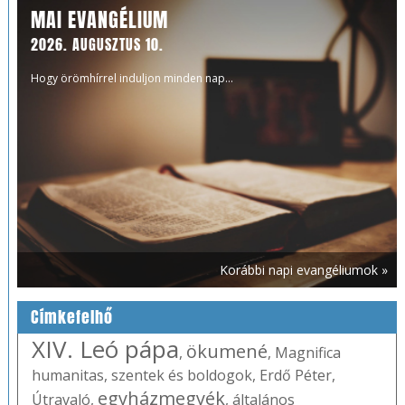
MAI EVANGÉLIUM
2026. AUGUSZTUS 10.
Hogy örömhírrel induljon minden nap...
Korábbi napi evangéliumok »
Címkefelhő
XIV. Leó pápa
ökumené
,
,
Magnifica
humanitas
,
szentek és boldogok
,
Erdő Péter
,
egyházmegyék
Útravaló
,
,
általános