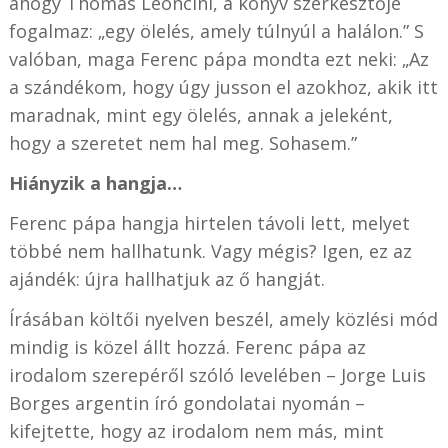
ahogy Thomas Leoncini, a könyv szerkesztője
fogalmaz: „egy ölelés, amely túlnyúl a halálon.” S
valóban, maga Ferenc pápa mondta ezt neki: „Az
a szándékom, hogy úgy jusson el azokhoz, akik itt
maradnak, mint egy ölelés, annak a jeleként,
hogy a szeretet nem hal meg. Sohasem.”
Hiányzik a hangja…
Ferenc pápa hangja hirtelen távoli lett, melyet
többé nem hallhatunk. Vagy mégis? Igen, ez az
ajándék: újra hallhatjuk az ő hangját.
Írásában költői nyelven beszél, amely közlési mód
mindig is közel állt hozzá. Ferenc pápa az
irodalom szerepéről szóló levelében – Jorge Luis
Borges argentin író gondolatai nyomán –
kifejtette, hogy az irodalom nem más, mint