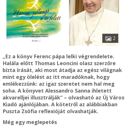
2
„Ez a könyv Ferenc pápa lelki végrendelete.
Halála előtt Thomas Leoncini olasz szerzőre
bízta írását, aki most átadja az egész világnak
mint egy ölelést az itt maradóknak, hogy
emlékezzünk: az igaz szeretet nem hal meg
soha. A könyvet Alessandro Sanna ihletett
akvarelljei illusztrálják” – olvasható az Új Város
Kiadó ajánlójában. A kötetről az alábbiakban
Puszta Zsófia reflexióját olvashatják.
Még egy meglepetés