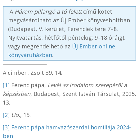
A
Három pillangó a tó felett
című kötet
megvásárolható az Új Ember könyvesboltban
(Budapest, V. kerület, Ferenciek tere 7–8.
Nyitvatartás: hétfőtől péntekig: 9–18 óráig),
vagy megrendelhető az
Új Ember online
könyváruházban
.
A címben: Zsolt 39, 14.
[1]
Ferenc pápa,
Levél az irodalom szerepéről a
képzésben
, Budapest, Szent István Társulat, 2025,
13.
[2]
Uo.
, 15.
[3]
Ferenc pápa hamvazószerdai homíliája 2024-
ben