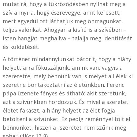
mutat rá, hogy a tükröződésben nyílhat meg a
szív annyira, hogy észrevegye, amit keresett;
mert egyedül ott láthatjuk meg önmagunkat,
teljes valónkat. Ahogyan a kisfiú is a szívében –
Isten hangját meghallva – találja meg identitását
és küldetését.
A történet mindannyiunkat bátorít, hogy a hiány
helyett arra fókuszáljunk, amink van, vagyis a
szeretetre, mely bennünk van, s melyet a Lélek ki
szeretne bontakoztatni az életünkben. Ferenc
pápa üzenete fényes és átható: akit szeretünk,
azt a szívünkben hordozzuk. És mivel a szeretet
életet fakaszt, a hiány helyett az élet fogja
betölteni a szívünket. Ez pedig reménnyel tölt el
bennünket, hiszen a „szeretet nem szűnik meg
soha.” (1Kor 13,8)