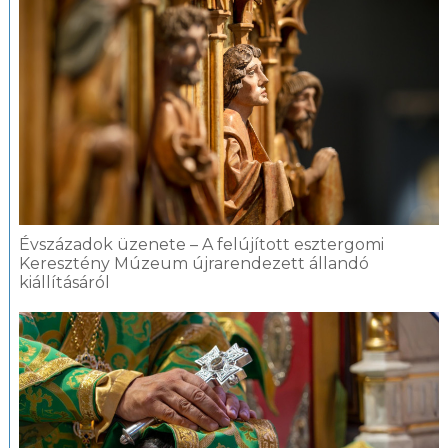
Évszázadok üzenete – A felújított esztergomi
Keresztény Múzeum újrarendezett állandó
kiállításáról