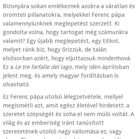
Bizonyára sokan emlékeznek azokra a váratlan és
örömteli pillanatokra, melyekkel Ferenc pápa
valamennyiünknek meglepetést szerzett. Ki
gondolta volna, hogy tartogat még számunkra
valamit? Egy újabb meglepetést, egy titkot,
melyet ránk bíz, hogy őrizzük, de talán
elsősorban azért, hogy eljuttassuk mindenhová.
Ez a
Le tre farfalle del lago
, mely idén áprilisban
jelent meg, és amely magyar fordításban is
olvasható.
Ez Ferenc pápa utolsó lélegzetvétele, mellyel
megismétli azt, amit egész életével hirdetett: a
szeretet szépségét és soha el nem múló voltát. A
világ és az emberiség iránt tanúsított
szeretetének utolsó nagy vallomása ez, vagy