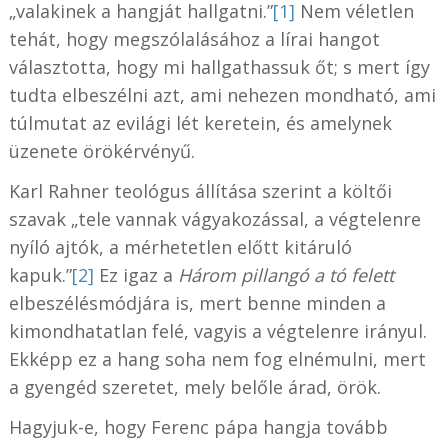
„valakinek a hangját hallgatni.”
[1]
Nem véletlen
tehát, hogy megszólalásához a lírai hangot
választotta, hogy mi hallgathassuk őt; s mert így
tudta elbeszélni azt, ami nehezen mondható, ami
túlmutat az evilági lét keretein, és amelynek
üzenete örökérvényű.
Karl Rahner teológus állítása szerint a költői
szavak „tele vannak vágyakozással, a végtelenre
nyíló ajtók, a mérhetetlen előtt kitáruló
kapuk.”
[2]
Ez igaz a
Három pillangó a tó felett
elbeszélésmódjára is, mert benne minden a
kimondhatatlan felé, vagyis a végtelenre irányul.
Ekképp ez a hang soha nem fog elnémulni, mert
a gyengéd szeretet, mely belőle árad, örök.
Hagyjuk-e, hogy Ferenc pápa hangja tovább