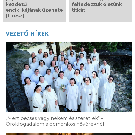
kezdetű
felfedezzük életünk
enciklikájának üzenete
titkát
(1. rész)
VEZETŐ HÍREK
„Mert becses vagy nekem és szeretlek” –
Örökfogadalom a domonkos nővéreknél