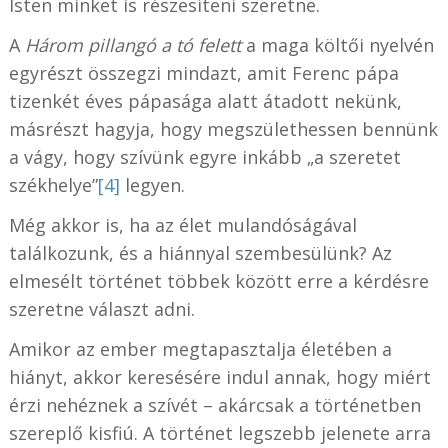
Isten minket is részesíteni szeretne.
A
Három pillangó a tó felett
a maga költői nyelvén
egyrészt összegzi mindazt, amit Ferenc pápa
tizenkét éves pápasága alatt átadott nekünk,
másrészt hagyja, hogy megszülethessen bennünk
a vágy, hogy szívünk egyre inkább „a szeretet
székhelye”
[4]
legyen.
Még akkor is, ha az élet mulandóságával
találkozunk, és a hiánnyal szembesülünk? Az
elmesélt történet többek között erre a kérdésre
szeretne választ adni.
Amikor az ember megtapasztalja életében a
hiányt, akkor keresésére indul annak, hogy miért
érzi nehéznek a szívét – akárcsak a történetben
szereplő kisfiú. A történet legszebb jelenete arra