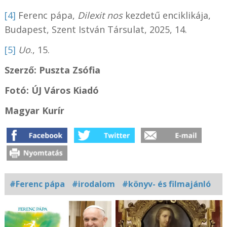
[4]
Ferenc pápa,
Dilexit nos
kezdetű enciklikája,
Budapest, Szent István Társulat, 2025, 14.
[5]
Uo
., 15.
Szerző: Puszta Zsófia
Fotó:
ÚJ Város Kiadó
Magyar Kurír
#Ferenc pápa
#irodalom
#könyv- és filmajánló
Kapcsolódó
fotógaléria