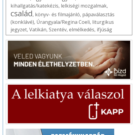
kihallgatás/katekézis
,
lelkiségi mozgalmak
,
család
,
könyv- és filmajánló
,
pápaválasztás
(konklávé)
,
Úrangyala/Regina Coeli
,
liturgikus
jegyzet
,
Vatikán
,
Szentév
,
elmélkedés
,
ifjúság