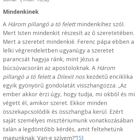
Mindenkinek
A
Három pillangó a tó felett
mindenkihez szól.
Mert Isten mindenkit részesít az ő szeretetében.
Mert a szeretet mindenkié. Ferenc pápa ebben a
lelki végrendeletben ugyanúgy a szeretet
parancsát hagyja ránk, mint Jézus a
búcsúvacsorán az apostoloknak. A
Három
pillangó a tó felett
a
Dilexit nos
kezdetű enciklika
egyik gyönyörű gondolatát visszhangozza: „Az
ember akkor érzi úgy, hogy tudja, mi okból és mi
végett él, amikor szeret. Ekkor minden
összekapcsolódik és összhangba kerül. Ezért
saját személyes misztériumunk vonatkozásában
talán a legdöntőbb kérdés, amit feltehetünk
magunknak: Van-e szívem?”
[5]