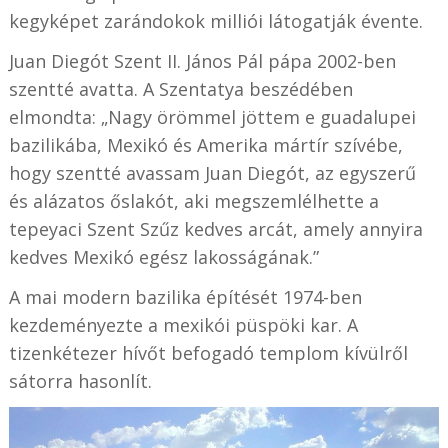
kegyképet zarándokok milliói látogatják évente.
Juan Diegót Szent II. János Pál pápa 2002-ben
szentté avatta. A Szentatya beszédében
elmondta: „Nagy örömmel jöttem e guadalupei
bazilikába, Mexikó és Amerika mártír szívébe,
hogy szentté avassam Juan Diegót, az egyszerű
és alázatos őslakót, aki megszemlélhette a
tepeyaci Szent Szűz kedves arcát, amely annyira
kedves Mexikó egész lakosságának.”
A mai modern bazilika építését 1974-ben
kezdeményezte a mexikói püspöki kar. A
tizenkétezer hívőt befogadó templom kívülről
sátorra hasonlít.