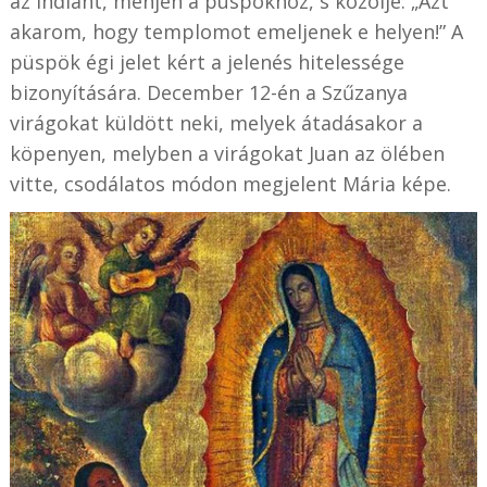
az indiánt, menjen a püspökhöz, s közölje: „Azt
akarom, hogy templomot emeljenek e helyen!” A
püspök égi jelet kért a jelenés hitelessége
bizonyítására. December 12-én a Szűzanya
virágokat küldött neki, melyek átadásakor a
köpenyen, melyben a virágokat Juan az ölében
vitte, csodálatos módon megjelent Mária képe.