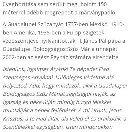
üvegborítása sem sérült meg, holott 150
méterrel odébb megrepedt a márványpadló.
A Guadalupei Szűzanyát 1737-ben Mexikó, 1910-
ben Amerika, 1935-ben a Fülöp-szigetek
védőszentjévé nyilvánították. II. János Pál pápa a
Guadalupei Boldogságos Szűz Mária ünnepét
2002-ben az egész Egyház számára elrendelte.
Istenünk, irgalmas Atyánk! Te népedet Fiad
szentséges Anyjának különleges védelme alá
helyezted. Add, hogy mindazok, akik a Guadalupei
Boldogságos Szűz Máriát segítségül hívják, az
igazság és béke útján mindig buzgó lélekkel
munkálják a népek fejlődését. A mi Urunk, Jézus
Krisztus, a te Fiad által, aki veled él és uralkodik, a
Szentlélekkel egységben, Isten mindörökkön