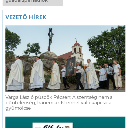
guadalupei látnok
VEZETŐ HÍREK
Varga László püspök Pécsen: A szentség nem a
bűntelenség, hanem az Istennel való kapcsolat
gyümölcse