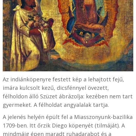
Az indiánköpenyre festett kép a lehajtott fejű,
imára kulcsolt kezű, dicsfénnyel övezett,
félholdon álló Szüzet ábrázolja: kezében nem tart
gyermeket. A félholdat angyalalak tartja.
A jelenés helyén épült fel a Miasszonyunk-bazilika
1709-ben. Itt őrzik Diego köpenyét (tilmáját). A
mindmáig épen maradt ruhadarabot és a