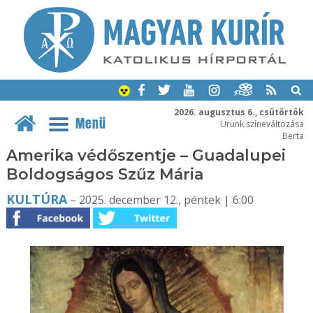
2026. augusztus 6., csütörtök
Menü
Urunk színeváltozása
Berta
Amerika védőszentje – Guadalupei
Boldogságos Szűz Mária
KULTÚRA
– 2025. december 12., péntek | 6:00