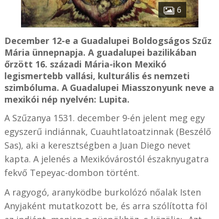
6
December 12-e a Guadalupei Boldogságos Szűz
Mária ünnepnapja. A guadalupei bazilikában
őrzött 16. századi Mária-ikon Mexikó
legismertebb vallási, kulturális és nemzeti
szimbóluma. A Guadalupei Miasszonyunk neve a
mexikói nép nyelvén: Lupita.
A Szűzanya 1531. december 9-én jelent meg egy
egyszerű indiánnak, Cuauhtlatoatzinnak (Beszélő
Sas), aki a keresztségben a Juan Diego nevet
kapta. A jelenés a Mexikóvárostól északnyugatra
fekvő Tepeyac-dombon történt.
A ragyogó, aranyködbe burkolózó nőalak Isten
Anyjaként mutatkozott be, és arra szólította föl