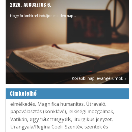
2026. AUGUSZTUS 6.
Hogy örömhírrel induljon minden nap...
Korábbi napi evangéliumok »
Címkefelhő
elmélkedés
,
Magnifica humanitas
,
Útravaló
,
pápaválasztás (konklávé)
,
lelkiségi mozgalmak
,
egyházmegyék
Vatikán
,
,
liturgikus jegyzet
,
Úrangyala/Regina Coeli
,
Szentév
,
szentek és