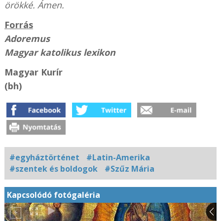
örökké. Ámen.
Forrás
Adoremus
Magyar katolikus lexikon
Magyar Kurír
(bh)
#egyháztörténet
#Latin-Amerika
#szentek és boldogok
#Szűz Mária
Kapcsolódó fotógaléria