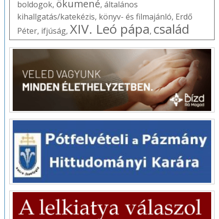
ökumené
boldogok
,
,
általános
kihallgatás/katekézis
,
könyv- és filmajánló
,
Erdő
XIV. Leó pápa
család
Péter
,
ifjúság
,
,