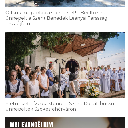
Öltsük magunkra a szeretetet! – Beöltözést
ünnepelt a Szent Benedek Leányai Társaság
Tiszaújfalun
Életünket bízzuk Istenre! – Szent Donát-búcsút
ünnepeltek Székesfehérváron
MAI EVANGÉLIUM