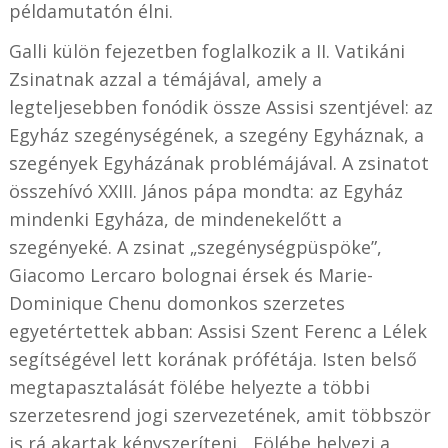
példamutatón élni.
Galli külön fejezetben foglalkozik a II. Vatikáni
Zsinatnak azzal a témájával, amely a
legteljesebben fonódik össze Assisi szentjével: az
Egyház szegénységének, a szegény Egyháznak, a
szegények Egyházának problémájával. A zsinatot
összehívó XXIII. János pápa mondta: az Egyház
mindenki Egyháza, de mindenekelőtt a
szegényeké. A zsinat „szegénységpüspöke”,
Giacomo Lercaro bolognai érsek és Marie-
Dominique Chenu domonkos szerzetes
egyetértettek abban: Assisi Szent Ferenc a Lélek
segítségével lett korának prófétája. Isten belső
megtapasztalását fölébe helyezte a többi
szerzetesrend jogi szervezetének, amit többször
is rá akartak kényszeríteni. „Fölébe helyezi a