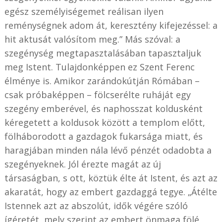
egész személyiségemet reálisan ilyen
reménységnek adom át, keresztény kifejezéssel: a
hit aktusát valósítom meg.” Más szóval: a
szegénység megtapasztalásában tapasztaljuk
meg Istent. Tulajdonképpen ez Szent Ferenc
élménye is. Amikor zarándokútján Rómában –
csak próbaképpen – fölcserélte ruháját egy
szegény emberével, és naphosszat koldusként
kéregetett a koldusok között a templom előtt,
fölháborodott a gazdagok fukarsága miatt, és
haragjában minden nála lévő pénzét odadobta a
szegényeknek. Jól érezte magát az új
társaságban, s ott, köztük élte át Istent, és azt az
akaratát, hogy az embert gazdaggá tegye. „Átélte
Istennek azt az abszolút, idők végére szóló
ígéretét, mely szerint az embert önmaga fölé