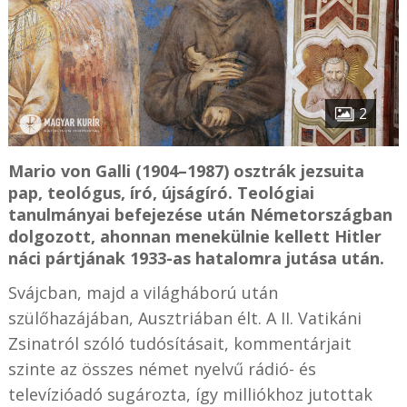
2
Mario von Galli (1904–1987) osztrák jezsuita
pap, teológus, író, újságíró. Teológiai
tanulmányai befejezése után Németországban
dolgozott, ahonnan menekülnie kellett Hitler
náci pártjának 1933-as hatalomra jutása után.
Svájcban, majd a világháború után
szülőhazájában, Ausztriában élt. A II. Vatikáni
Zsinatról szóló tudósításait, kommentárjait
szinte az összes német nyelvű rádió- és
televízióadó sugározta, így milliókhoz jutottak