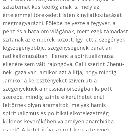
szisztematikus teológiának is, mely az
értelemmel törekedett Isten kinyilatkoztatását
megmagyarázni. Fölébe helyezte a fegyver, a
pénz és a hatalom világának, mert ezek támadást
szítanak az emberek között. Így lett a szegények
legszegényebbje, szegénységének páratlan
radikalizmusában.” Ferenc a spiritualizmusa
ellenére sem vált rajongóvá. Galli szerint Chenu-
nek igaza van, amikor azt állítja, hogy mindig,
„amikor a keresztényeket szíven üti a
szegényeknek a messiási országban kapott
szerepe, mindig szinte elkerülhetetlenül
feltörnek olyan áramaltok, melyek hamis
spiritualizmus és politikai elkötelezettség
különös keverékében valamilyen anarchiába
esnek”. A kötet írója szerint kereszténynek