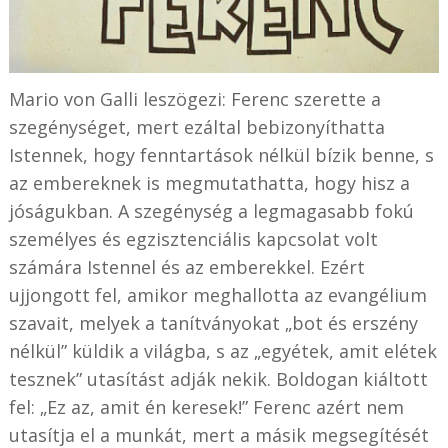
Mario von Galli leszögezi: Ferenc szerette a
szegénységet, mert ezáltal bebizonyíthatta
Istennek, hogy fenntartások nélkül bízik benne, s
az embereknek is megmutathatta, hogy hisz a
jóságukban. A szegénység a legmagasabb fokú
személyes és egzisztenciális kapcsolat volt
számára Istennel és az emberekkel. Ezért
ujjongott fel, amikor meghallotta az evangélium
szavait, melyek a tanítványokat „bot és erszény
nélkül” küldik a világba, s az „egyétek, amit elétek
tesznek” utasítást adják nekik. Boldogan kiáltott
fel: „Ez az, amit én keresek!” Ferenc azért nem
utasítja el a munkát, mert a másik megsegítését