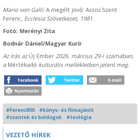
Mario von Galli:
A megélt jövő: Assisi Szent
Ferenc
, Ecclesia Szövetkezet, 1981.
Fotó: Merényi Zita
Bodnár Dániel/
Magyar Kurír
Az írás az
Új Ember
2026. március 29-i számában,
a
Mértékadó
kulturális mellékletben jelent meg.
#Ferenc800
#könyv- és filmajánló
#szentek és boldogok
#teológia
Kapcsolódó
VEZETŐ HÍREK