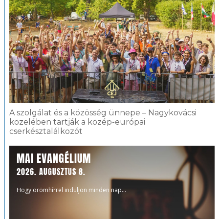
A szolgálat és a közösség ünnepe – Nagykovácsi
közelében tartják a közép-európai
cserkésztalálkozót
MAI EVANGÉLIUM
2026. AUGUSZTUS 8.
Hogy örömhírrel induljon minden nap...