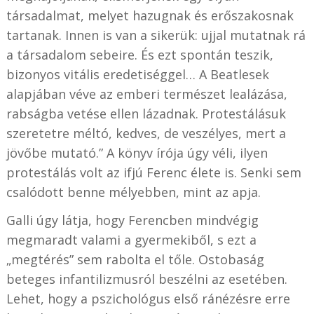
társadalmat, melyet hazugnak és erőszakosnak
tartanak. Innen is van a sikerük: ujjal mutatnak rá
a társadalom sebeire. És ezt spontán teszik,
bizonyos vitális eredetiséggel… A Beatlesek
alapjában véve az emberi természet lealázása,
rabságba vetése ellen lázadnak. Protestálásuk
szeretetre méltó, kedves, de veszélyes, mert a
jövőbe mutató.” A könyv írója úgy véli, ilyen
protestálás volt az ifjú Ferenc élete is. Senki sem
csalódott benne mélyebben, mint az apja.
Galli úgy látja, hogy Ferencben mindvégig
megmaradt valami a gyermekiből, s ezt a
„megtérés” sem rabolta el tőle. Ostobaság
beteges infantilizmusról beszélni az esetében.
Lehet, hogy a pszichológus első ránézésre erre