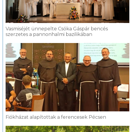
Vasmiséjét ünnepelte Csóka Gáspár bencés
szerzetes a pannonhalmi bazilikában
Fiókházat alapítottak a ferencesek Pécsen