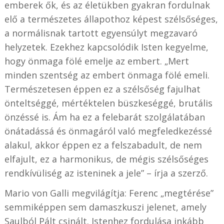
emberek ők, és az életükben gyakran fordulnak
elő a természetes állapothoz képest szélsőséges,
a normálisnak tartott egyensúlyt megzavaró
helyzetek. Ezekhez kapcsolódik Isten kegyelme,
hogy önmaga fölé emelje az embert. „Mert
minden szentség az embert önmaga fölé emeli.
Természetesen éppen ez a szélsőség fajulhat
önteltséggé, mértéktelen büszkeséggé, brutális
önzéssé is. Ám ha ez a felebarát szolgálatában
önátadássá és önmagáról való megfeledkezéssé
alakul, akkor éppen ez a felszabadult, de nem
elfajult, ez a harmonikus, de mégis szélsőséges
rendkívüliség az isteninek a jele” – írja a szerző.
Mario von Galli megvilágítja: Ferenc „megtérése”
semmiképpen sem damaszkuszi jelenet, amely
Saulból Pált csinált. Istenhez fordulása inkább