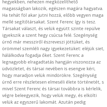
hegyekben, nehezen megközelíthető
magasságban lakozik, egészen magára hagyatva.
Ha tehát föl akar jutni hozzá, előbb vegyen maga
mellé segítőtársakat. Szent Ferenc így is tesz.
Társakat választ, és velük együtt szinte repülve
igyekszik a szent hegy csúcsa felé. Szegénység
úrnő már messziről észreveszi jöttüket, és
örömmel szemléli nagy igyekezetüket: eléjük siet,
hálálkodva fogadja őket. Szent Ferenc a
legnagyobb elragadtatás hangján viszonozza az
üdvözletet, és társai nevében is esengve kéri,
hogy maradjon velük mindörökre. Szegénység
úrnő erre részletesen elmeséli élete történetét, s
mivel Szent Ferenc és társai továbbra is kérlelik,
végre beleegyezik, hogy velük megy, és elkölti
velük az egyszerű lakomát. Azután pedig