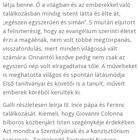
látja benne. Ő a világban és az emberekkel való
találkozásban mindig Istent látta és élte át,
„egészen egyszerűen és simán”. S miután eljutott
a felismerésig, hogy az evangélium szerinti életet
érzi a magáénak, nem volt többé megtorpanás,
visszafordulás, mert minden világossá vált
számára. Onnantól kezdve pedig nem csak az
egyszerű nép volt elragadtatva tőle. A művelteket
is meghatotta világos és spontán látásmódja.
Első tanítványai és követői is a tanult, művelt
emberek köréből kerültek ki.
Galli részletesen leírja III. Ince pápa és Ferenc
találkozását. Kiemeli, hogy Giovanni Colonna
bíboros közbenjárt Isten szegénykéje érdekében.
Azt mondta a Szentatyának és a konzisztórium
tagjainak: „Tisztelendő Testvérek! Nagyon