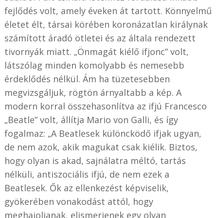
fejlődés volt, amely éveken át tartott. Könnyelmű
életet élt, társai körében koronázatlan királynak
számított áradó ötletei és az általa rendezett
tivornyák miatt. „Önmagát kiélő ifjonc” volt,
látszólag minden komolyabb és nemesebb
érdeklődés nélkül. Ám ha tüzetesebben
megvizsgáljuk, rögtön árnyaltabb a kép. A
modern korral összehasonlítva az ifjú Francesco
„Beatle” volt, állítja Mario von Galli, és így
fogalmaz: „A Beatlesek különcködő ifjak ugyan,
de nem azok, akik magukat csak kiélik. Biztos,
hogy olyan is akad, sajnálatra méltó, tartás
nélküli, antiszociális ifjú, de nem ezek a
Beatlesek. Ők az ellenkezést képviselik,
gyökerében vonakodást attól, hogy
meghajoljanak, elismerjenek egy olyan