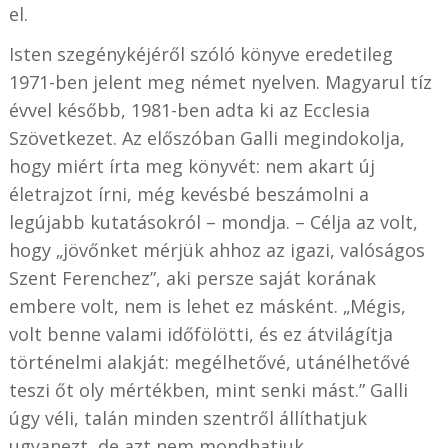
el.
Isten szegénykéjéről szóló könyve eredetileg
1971-ben jelent meg német nyelven. Magyarul tíz
évvel később, 1981-ben adta ki az Ecclesia
Szövetkezet. Az előszóban Galli megindokolja,
hogy miért írta meg könyvét: nem akart új
életrajzot írni, még kevésbé beszámolni a
legújabb kutatásokról – mondja. – Célja az volt,
hogy „jövőnket mérjük ahhoz az igazi, valóságos
Szent Ferenchez”, aki persze saját korának
embere volt, nem is lehet ez másként. „Mégis,
volt benne valami időfölötti, és ez átvilágítja
történelmi alakját: megélhetővé, utánélhetővé
teszi őt oly mértékben, mint senki mást.” Galli
úgy véli, talán minden szentről állíthatjuk
ugyanezt, de azt nem mondhatjuk