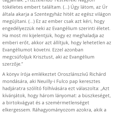
tökéletes embert találtam. (…) Úgy látom, az Úr
általa akarja a Szentegyház hitét az egész világon
megújítani. (…) Ez az ember csak azt kéri, hogy
engedélyezzük neki az Evangélium szerinti életet.
Ha most mi kijelentjük, hogy ez meghaladja az
emberi erőt, akkor azt állítjuk, hogy lehetetlen az
Evangéliumot követni. Ezzel azonban
megcsúfoljuk Krisztust, aki az Evangélium
szerzője.”
A könyv írója emlékeztet Oroszlánszívű Richárd
mondására, aki Neuilly-i Fulco pap keresztes
hadjáratra szólító fölhívására ezt válaszolta: „Azt
kívánjátok, hogy három lányomat: a büszkeséget,
a birtokvágyat és a szemérmetlenséget
elkergessem. Ráhagyományozom azokra, akik a