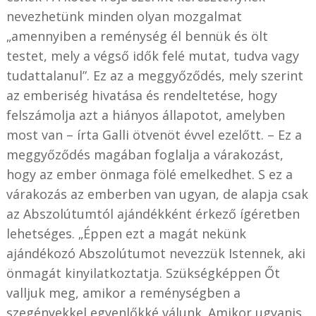
nevezhetünk minden olyan mozgalmat
„amennyiben a reménység él bennük és ölt
testet, mely a végső idők felé mutat, tudva vagy
tudattalanul”. Ez az a meggyőződés, mely szerint
az emberiség hivatása és rendeltetése, hogy
felszámolja azt a hiányos állapotot, amelyben
most van – írta Galli ötvenöt évvel ezelőtt. – Ez a
meggyőződés magában foglalja a várakozást,
hogy az ember önmaga fölé emelkedhet. S ez a
várakozás az emberben van ugyan, de alapja csak
az Abszolútumtól ajándékként érkező ígéretben
lehetséges. „Éppen ezt a magát nekünk
ajándékozó Abszolútumot nevezzük Istennek, aki
önmagát kinyilatkoztatja. Szükségképpen Őt
valljuk meg, amikor a reménységben a
szegényekkel egyenlőkké válunk. Amikor ugyanis