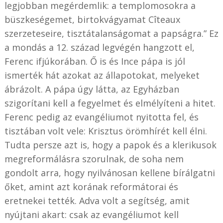
legjobban megérdemlik: a templomosokra a
büszkeségemet, birtokvágyamat Cîteaux
szerzeteseire, tisztátalanságomat a papságra.” Ez
a mondás a 12. század legvégén hangzott el,
Ferenc ifjúkorában. Ő is és Ince pápa is jól
ismerték hát azokat az állapotokat, melyeket
ábrázolt. A pápa úgy látta, az Egyházban
szigorítani kell a fegyelmet és elmélyíteni a hitet.
Ferenc pedig az evangéliumot nyitotta fel, és
tisztában volt vele: Krisztus örömhírét kell élni.
Tudta persze azt is, hogy a papok és a klerikusok
megreformálásra szorulnak, de soha nem
gondolt arra, hogy nyilvánosan kellene bírálgatni
őket, amint azt korának reformátorai és
eretnekei tették. Adva volt a segítség, amit
nyújtani akart: csak az evangéliumot kell