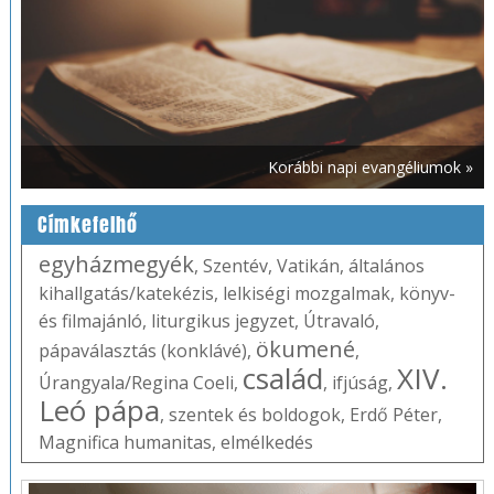
Korábbi napi evangéliumok »
Címkefelhő
egyházmegyék
,
Szentév
,
Vatikán
,
általános
kihallgatás/katekézis
,
lelkiségi mozgalmak
,
könyv-
és filmajánló
,
liturgikus jegyzet
,
Útravaló
,
ökumené
pápaválasztás (konklávé)
,
,
család
XIV.
Úrangyala/Regina Coeli
,
,
ifjúság
,
Leó pápa
,
szentek és boldogok
,
Erdő Péter
,
Magnifica humanitas
,
elmélkedés