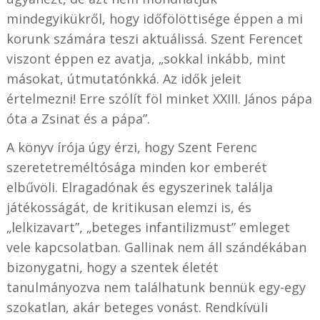
mindegyikükről, hogy időfölöttisége éppen a mi
korunk számára teszi aktuálissá. Szent Ferencet
viszont éppen ez avatja, „sokkal inkább, mint
másokat, útmutatónkká. Az idők jeleit
értelmezni! Erre szólít föl minket XXIII. János pápa
óta a Zsinat és a pápa”.
A könyv írója úgy érzi, hogy Szent Ferenc
szeretetreméltósága minden kor emberét
elbűvöli. Elragadónak és egyszerinek találja
játékosságát, de kritikusan elemzi is, és
„lelkizavart”, „beteges infantilizmust” emleget
vele kapcsolatban. Gallinak nem áll szándékában
bizonygatni, hogy a szentek életét
tanulmányozva nem találhatunk bennük egy-egy
szokatlan, akár beteges vonást. Rendkívüli