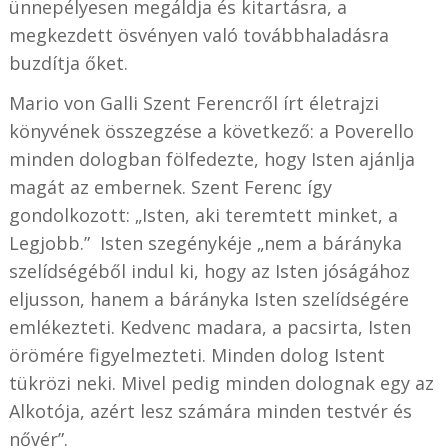
ünnepélyesen megáldja és kitartásra, a
megkezdett ösvényen való továbbhaladásra
buzdítja őket.
Mario von Galli Szent Ferencről írt életrajzi
könyvének összegzése a következő: a Poverello
minden dologban fölfedezte, hogy Isten ajánlja
magát az embernek. Szent Ferenc így
gondolkozott: „Isten, aki teremtett minket, a
Legjobb.” Isten szegénykéje „nem a bárányka
szelídségéből indul ki, hogy az Isten jóságához
eljusson, hanem a bárányka Isten szelídségére
emlékezteti. Kedvenc madara, a pacsirta, Isten
örömére figyelmezteti. Minden dolog Istent
tükrözi neki. Mivel pedig minden dolognak egy az
Alkotója, azért lesz számára minden testvér és
nővér”.