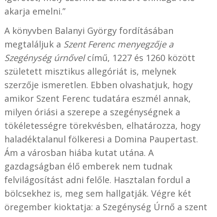
akarja emelni.”
A könyvben Balanyi György fordításában
megtaláljuk a
Szent Ferenc menyegzője a
Szegénység úrnővel
című, 1227 és 1260 között
született misztikus allegóriát is, melynek
szerzője ismeretlen. Ebben olvashatjuk, hogy
amikor Szent Ferenc tudatára eszmél annak,
milyen óriási a szerepe a szegénységnek a
tökéletességre törekvésben, elhatározza, hogy
haladéktalanul fölkeresi a Domina Paupertast.
Ám a városban hiába kutat utána. A
gazdagságban élő emberek nem tudnak
felvilágosítást adni felőle. Hasztalan fordul a
bölcsekhez is, meg sem hallgatják. Végre két
öregember kioktatja: a Szegénység Úrnő a szent