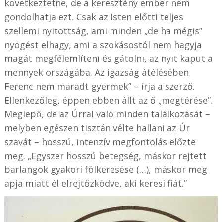
következtetne, de a keresztény ember nem
gondolhatja ezt. Csak az Isten előtti teljes
szellemi nyitottság, ami minden „de ha mégis”
nyögést elhagy, ami a szokásostól nem hagyja
magát megfélemlíteni és gátolni, az nyit kaput a
mennyek országába. Az igazság átélésében
Ferenc nem maradt gyermek” – írja a szerző.
Ellenkezőleg, éppen ebben állt az ő „megtérése”.
Meglepő, de az Úrral való minden találkozását –
melyben egészen tisztán vélte hallani az Úr
szavát – hosszú, intenzív megfontolás előzte
meg. „Egyszer hosszú betegség, máskor rejtett
barlangok gyakori fölkeresése (…), máskor meg
apja miatt él elrejtőzködve, aki keresi fiát.”