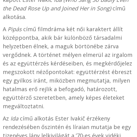
the Dead Rose Up and Joined Her in Song)
című
alkotása.
A
Pipás
című filmdráma két női karaktert állít
középpontba, akik bár különböző társadalmi
helyzetben élnek, a maguk börtönébe zárva
vergődnek. A történet mélyen elmerül az irgalom
és az együttérzés kérdéseiben, és megkérdőjelez
megszokott nézőpontokat: együttérzést ébreszt
egy gyilkos iránt, miközben megmutatja, milyen
hatalmas erő rejlik a befogadó, határozott,
együttérző szeretetben, amely képes életeket
megváltoztatni.
Az
Ida
című alkotás Ester Ivakič érzékeny
rendezésében őszintén és líraian mutatja be egy
tizenéves lány lelkivilágát a ’70-es évek vidéki