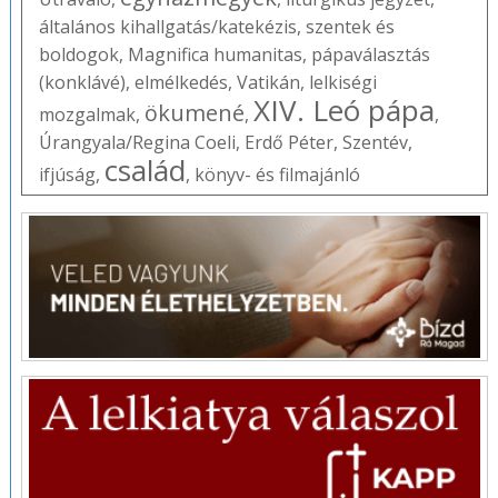
általános kihallgatás/katekézis
,
szentek és
boldogok
,
Magnifica humanitas
,
pápaválasztás
(konklávé)
,
elmélkedés
,
Vatikán
,
lelkiségi
XIV. Leó pápa
ökumené
mozgalmak
,
,
,
Úrangyala/Regina Coeli
,
Erdő Péter
,
Szentév
,
család
ifjúság
,
,
könyv- és filmajánló