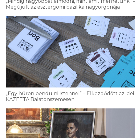
„Mindig nagyobbat álmodni, mint amit merhetünk” –
Megújult az esztergomi bazilika nagyorgonája
„Egy húron pendülni Istennel” – Elkezdődött az idei
KAZETTA Balatonszemesen