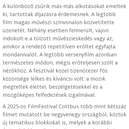
A különböző zsűrik más-más alkotásokat emeltek
ki, tartottak díjazásra érdemesnek. A legtöbb
film magas művészi színvonalon közvetítette
üzenetét. Néhány esetben felmerült, vajon
indokolt-e a túlzott művészieskedés vagy az,
amikor a rendező repetitíven erőltet egyfajta
mondanivalót. A legtöbb versenyfilm azonban
természetes módon, mégis erőteljesen szólt a
nézőkhöz. A fesztivál közel tizenötezer fős
közönsége lelkes és kíváncsi volt: a mozik
megteltek élettel, beszélgetésekkel és a
mozgóképes felfedezések izgalmával.
A 2025-ös FilmFestival Cottbus több mint kétszáz
filmet mutatott be negyvenegy országból, köztük
új tematikus blokkokat is, melyek a korábbi