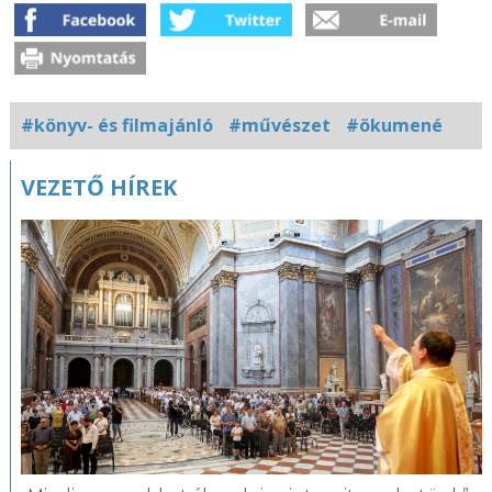
#könyv- és filmajánló
#művészet
#ökumené
Kapcsolódó
VEZETŐ HÍREK
fotógaléria
A nemzetközi
ökumenikus
zsűri