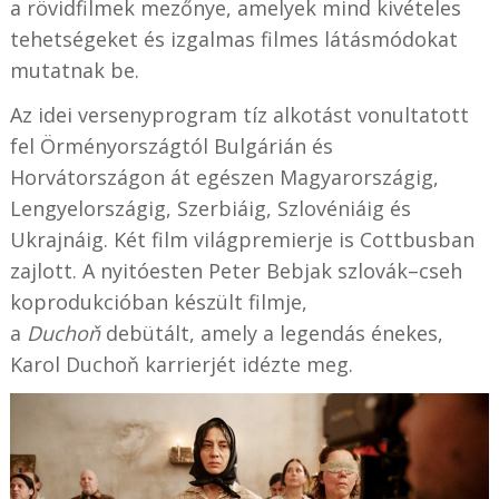
a rövidfilmek mezőnye, amelyek mind kivételes
tehetségeket és izgalmas filmes látásmódokat
mutatnak be.
Az idei versenyprogram tíz alkotást vonultatott
fel Örményországtól Bulgárián és
Horvátországon át egészen Magyarországig,
Lengyelországig, Szerbiáig, Szlovéniáig és
Ukrajnáig. Két film világpremierje is Cottbusban
zajlott. A nyitóesten Peter Bebjak szlovák–cseh
koprodukcióban készült filmje,
a
Duchoň
debütált, amely a legendás énekes,
Karol Duchoň karrierjét idézte meg.