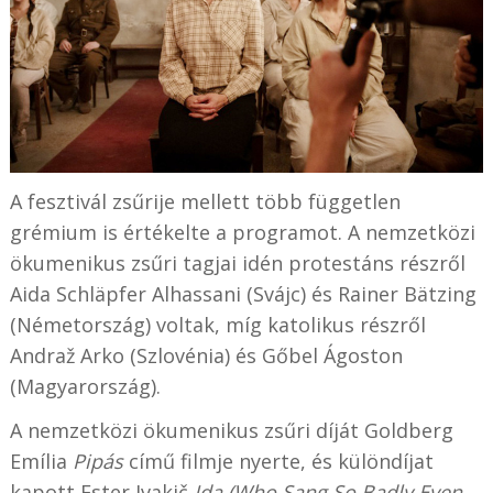
A fesztivál zsűrije mellett több független
grémium is értékelte a programot. A nemzetközi
ökumenikus zsűri tagjai idén protestáns részről
Aida Schläpfer Alhassani (Svájc) és Rainer Bätzing
(Németország) voltak, míg katolikus részről
Andraž Arko (Szlovénia) és Gőbel Ágoston
(Magyarország).
A nemzetközi ökumenikus zsűri díját Goldberg
Emília
Pipás
című filmje nyerte, és különdíjat
kapott Ester Ivakič
Ida (Who Sang So Badly Even