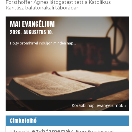
Forsthoffer Ágnes látogatást tett a Katolikus
Karitász balatonakali táborában
MAI EVANGÉLIUM
2026. AUGUSZTUS 10.
Hogy örömhírrel induljon minden nap...
Korábbi napi evangéliumok »
Címkefelhő
egyházmegyék
Útravaló
,
,
liturgikus jegyzet
,