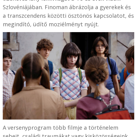
Szlovéniájában. Finoman ábrázolja a gyerekek és
a transzcendens közötti ösztönös kapcsolatot, és
megindító, üdítő moziélményt nyújt.
A versenyprogram több filmje a történelem
sebeit, családi traumákat vagy kisközösségeink