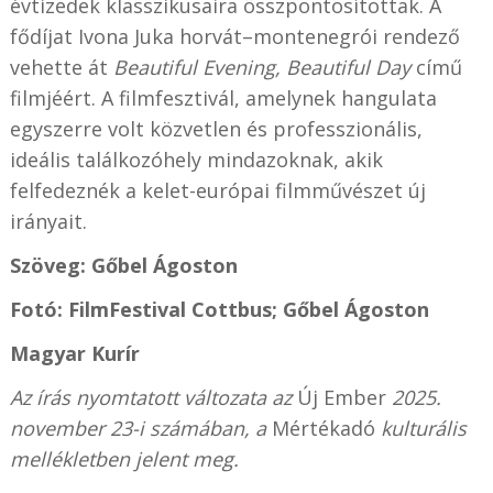
évtizedek klasszikusaira összpontosítottak. A
fődíjat Ivona Juka horvát–montenegrói rendező
vehette át
Beautiful Evening, Beautiful Day
című
filmjéért. A filmfesztivál, amelynek hangulata
egyszerre volt közvetlen és professzionális,
ideális találkozóhely mindazoknak, akik
felfedeznék a kelet-európai filmművészet új
irányait.
Szöveg: Gőbel Ágoston
Fotó: FilmFestival Cottbus;
Gőbel Ágoston
Magyar Kurír
Az írás nyomtatott változata az
Új Ember
2025.
november 23-i számában, a
Mértékadó
kulturális
mellékletben jelent meg.