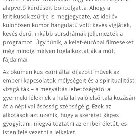
alapvető kérdéseit boncolgatta. Ahogy a
kritikusok zsűrije is megjegyezte, az idei év
különösen komor hangulatú volt: kevés vígjáték,
kevés derű, inkább sorsdrámák jellemezték a
programot. Úgy tűnik, a kelet-európai filmeseket
még mindig mélyen foglalkoztatják a múlt
fájdalmai.
Az ökumenikus zsűri által díjazott művek az
emberi kapcsolatok mélységeit és a spiritualitást
vizsgálták – a megváltás lehetőségétől a
gyermeki léleknek a halállal való első találkozásán
át a népi vallásosság szépségéig. Ezek az
alkotások azt üzenik, hogy a szeretet képes
gyógyítani, megváltoztatni az ember életét, és
Isten felé vezetni a lelkeket.