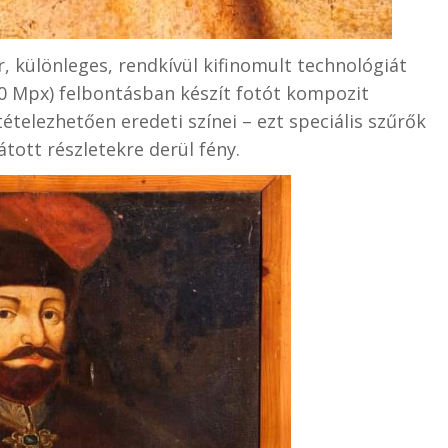
 különleges, rendkívül kifinomult technológiát
000 Mpx) felbontásban készít fotót kompozit
tételezhetően eredeti színei – ezt speciális szűrők
átott részletekre derül fény.