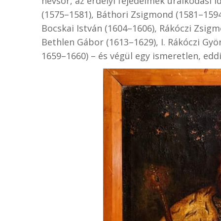
névsor, az erdélyi fejedelmek uralkodási id
(1575–1581), Báthori Zsigmond (1581–1594
Bocskai István (1604–1606), Rákóczi Zsig
Bethlen Gábor (1613–1629), I. Rákóczi Györ
1659–1660) – és végül egy ismeretlen, edd