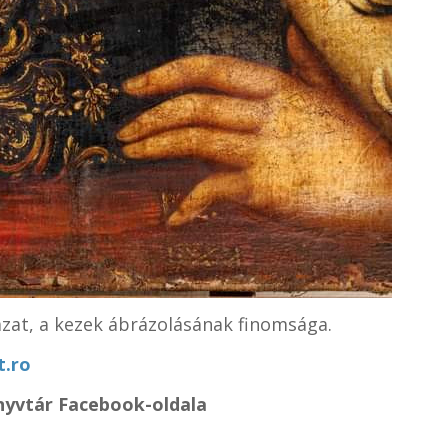
ázat, a kezek ábrázolásának finomsága.
.ro
nyvtár Facebook-oldala