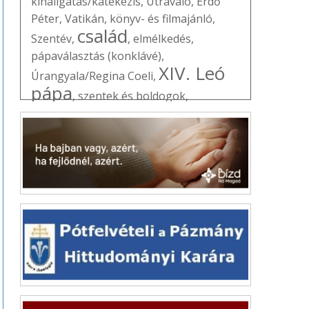
kihallgatás/katekézis
,
Útravaló
,
Erdő
Péter
,
Vatikán
,
könyv- és filmajánló
,
család
Szentév
,
,
elmélkedés
,
pápaválasztás (konklávé)
,
XIV. Leó
Úrangyala/Regina Coeli
,
pápa
,
szentek és boldogok
,
liturgikus jegyzet
,
ifjúság