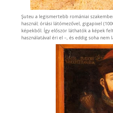
Şuteu a legismertebb romániai szakember,
használ; óriási látómezővel, gigapixel (1
képekből. Így először láthatók a képek fel
használatával éri el –, és eddig soha nem l