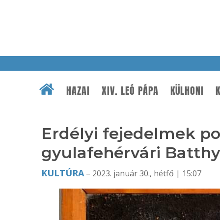
HAZAI
XIV. LEÓ PÁPA
KÜLHONI
K
Erdélyi fejedelmek por
gyulafehérvári Batt
KULTÚRA
– 2023. január 30., hétfő | 15:07