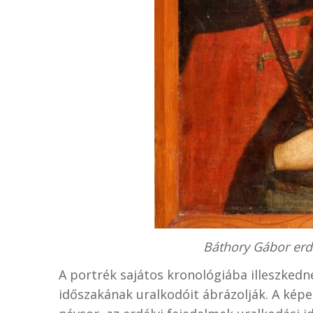
Báthory Gábor erd
A portrék sajátos kronológiába illeszkedn
időszakának uralkodóit ábrázolják. A képe