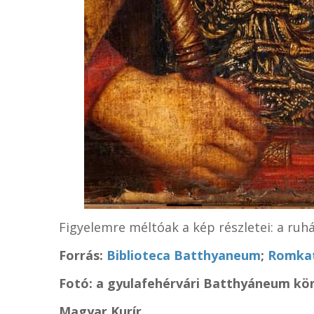
Figyelemre méltóak a kép részletei: a ruh
Forrás:
Biblioteca Batthyaneum
;
Romkat
Fotó: a gyulafehérvári Batthyáneum kö
Magyar Kurír