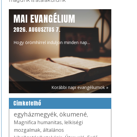
magunk is átalakulunk
MAI EVANGÉLIUM
2026. AUGUSZTUS 7.
Hogy örömhírrel induljon minden nap...
Korábbi napi evangéliumok »
Címkefelhő
egyházmegyék
ökumené
,
,
Magnifica humanitas
,
lelkiségi
mozgalmak
,
általános