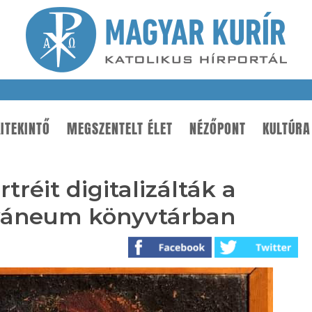
ITEKINTŐ
MEGSZENTELT ÉLET
NÉZŐPONT
KULTÚRA
tréit digitalizálták a
hyáneum könyvtárban