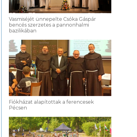
Vasmiséjét ünnepelte Csóka Gáspár
bencés szerzetes a pannonhalmi
bazilikában
Fiókházat alapítottak a ferencesek
Pécsen