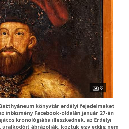
8
i Batthyáneum könyvtár erdélyi fejedelmeket
 az intézmény Facebook-oldalán január 27-én
játos kronológiába illeszkednek, az Erdélyi
 uralkodóit ábrázolják, köztük egy eddig nem