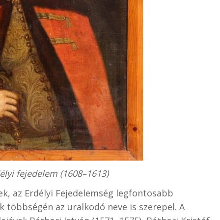
élyi fejedelem (1608–1613)
ek, az Erdélyi Fejedelemség legfontosabb
k többségén az uralkodó neve is szerepel. A