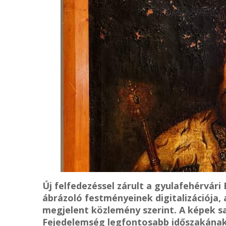
Új felfedezéssel zárult a gyulafehérvár
ábrázoló festményeinek digitalizációja,
megjelent közlemény szerint. A képek sa
Fejedelemség legfontosabb időszakának