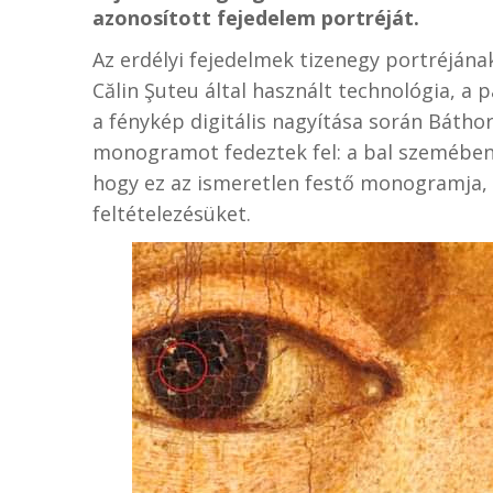
azonosított fejedelem portréját.
Az erdélyi fejedelmek tizenegy portréjának
Călin Şuteu által használt technológia, a
a fénykép digitális nagyítása során Bátho
monogramot fedeztek fel: a bal szemében 
hogy ez az ismeretlen festő monogramja
feltételezésüket.