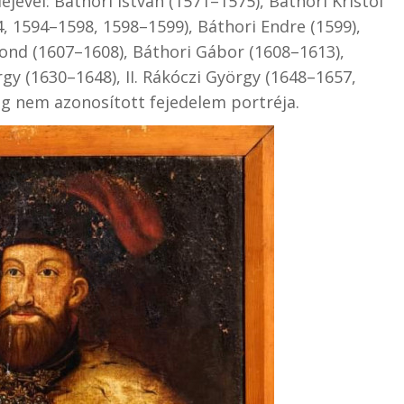
ejével: Báthori István (1571–1575), Báthori Kristóf
, 1594–1598, 1598–1599), Báthori Endre (1599),
mond (1607–1608), Báthori Gábor (1608–1613),
gy (1630–1648), II. Rákóczi György (1648–1657,
ig nem azonosított fejedelem portréja.