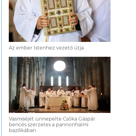
Az ember Istenhez vezető útja
Vasmiséjét ünnepelte Csóka Gáspár
bencés szerzetes a pannonhalmi
bazilikában