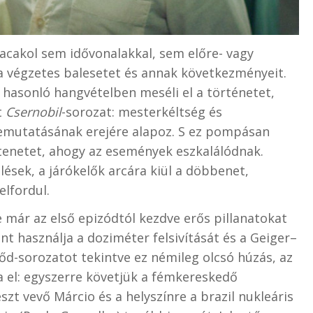
acakol sem idővonalakkal, sem előre- vagy
a végzetes balesetet és annak következményeit.
 hasonló hangvételben meséli el a történetet,
t
Csernobil
-sorozat: mesterkéltség és
bemutatásának erejére alapoz. S ez pompásan
tenetet, ahogy az események eszkalálódnak.
lések, a járókelők arcára kiül a döbbenet,
elfordul.
már az első epizódtól kezdve erős pillanatokat
nt használja a doziméter felsivítását és a Geiger–
őd-sorozatot tekintve ez némileg olcsó húzás, az
el: egyszerre követjük a fémkereskedő
szt vevő Márcio és a helyszínre a brazil nukleáris