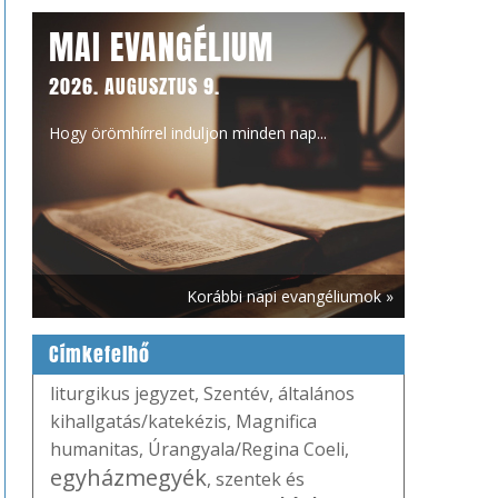
MAI EVANGÉLIUM
2026. AUGUSZTUS 9.
Hogy örömhírrel induljon minden nap...
Korábbi napi evangéliumok »
Címkefelhő
liturgikus jegyzet
,
Szentév
,
általános
kihallgatás/katekézis
,
Magnifica
humanitas
,
Úrangyala/Regina Coeli
,
egyházmegyék
,
szentek és