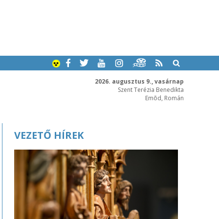
2026. augusztus 9., vasárnap
Szent Terézia Benedikta
Emõd, Román
VEZETŐ HÍREK