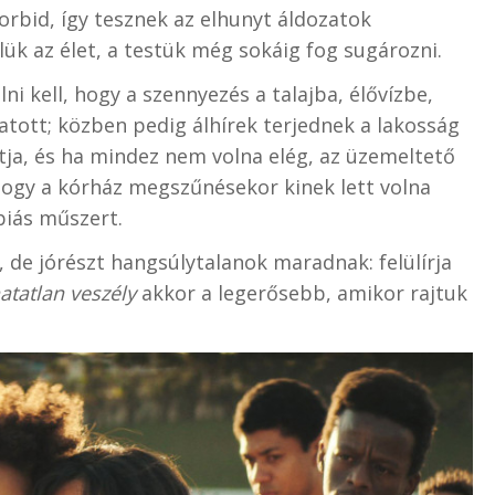
rbid, így tesznek az elhunyt áldozatok
őlük az élet, a testük még sokáig fog sugározni.
ni kell, hogy a szennyezés a talajba, élővízbe,
atott; közben pedig álhírek terjednek a lakosság
jtja, és ha mindez nem volna elég, az üzemeltető
ogy a kórház megszűnésekor kinek lett volna
ápiás műszert.
, de jórészt hangsúlytalanok maradnak: felülírja
atatlan veszély
akkor a legerősebb, amikor rajtuk