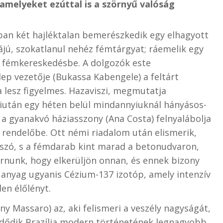
 amelyeket ezúttal is a szörnyű valóság
ban két hajléktalan bemerészkedik egy elhagyott
jú, szokatlanul nehéz fémtárgyat; ráemelik egy
li fémkereskedésbe. A dolgozók este
lep vezetője (Bukassa Kabengele) a feltárt
 lesz figyelmes. Hazaviszi, megmutatja
miután egy héten belül mindannyiuknál hányásos-
 a gyanakvó háziasszony (Ana Costa) felnyalábolja
i rendelőbe. Ott némi riadalom után elismerik,
 szó, s a fémdarab kint marad a betonudvaron,
árnunk, hogy elkerüljön onnan, és ennek bizony
 anyag ugyanis Cézium-137 izotóp, amely intenzív
en élőlényt.
nny Massaro) az, aki felismeri a veszély nagyságát,
ődik Brazília modern történetének legnagyobb