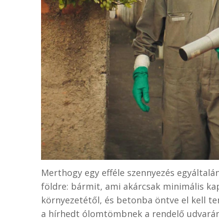
Merthogy egy efféle szennyezés egyáltalán
földre: bármit, ami akárcsak minimális kapc
környezetétől, és betonba öntve el kell te
a hírhedt ólomtömbnek a rendelő udvarán: