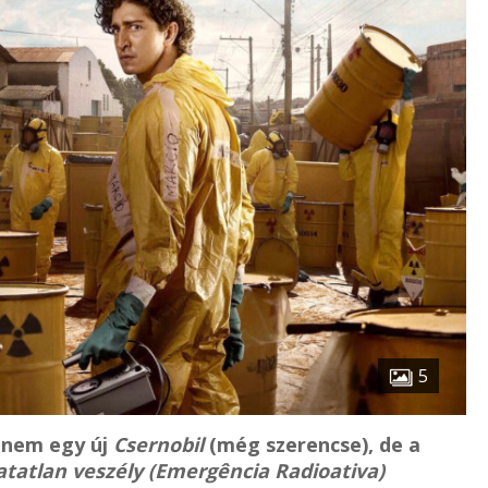
5
n nem egy új
Csernobil
(még szerencse), de a
atatlan veszély (Emergência Radioativa)