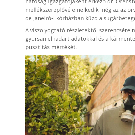
hatóság igazgatójaként érkező dr. Orenste
mellékszereplővé emelkedik még az az orv
de Janeiró-i kórházban küzd a sugárbetege
A viszolyogtató részletektől szerencsére
gyorsan elhadart adatokkal és a kármentes
pusztítás mértékét.