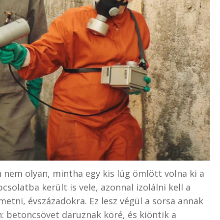
 nem olyan, mintha egy kis lúg ömlött volna ki a
solatba került is vele, azonnal izolálni kell a
metni, évszázadokra. Ez lesz végül a sorsa annak
 betoncsövet daruznak köré, és kiöntik a