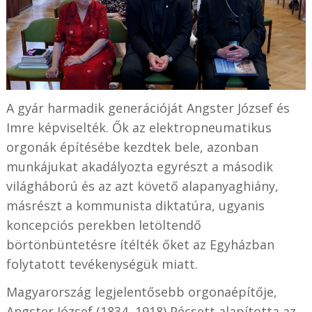
A gyár harmadik generációját Angster József és
Imre képviselték. Ők az elektropneumatikus
orgonák építésébe kezdtek bele, azonban
munkájukat akadályozta egyrészt a második
világháború és az azt követő alapanyaghiány,
másrészt a kommunista diktatúra, ugyanis
koncepciós perekben letöltendő
börtönbüntetésre ítélték őket az Egyházban
folytatott tevékenységük miatt.
Magyarország legjelentősebb orgonaépítője,
Angster József (1834–1918) Pécsett alapította az