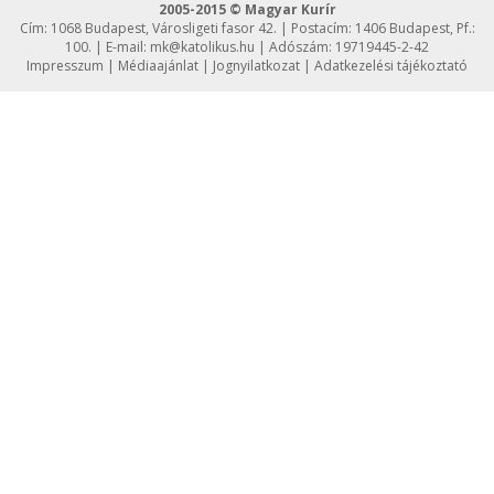
2005-2015 © Magyar Kurír
Cím: 1068 Budapest, Városligeti fasor 42. | Postacím: 1406 Budapest, Pf.:
100. | E-mail:
mk@katolikus.hu
| Adószám: 19719445-2-42
Impresszum
|
Médiaajánlat
|
Jognyilatkozat
|
Adatkezelési tájékoztató