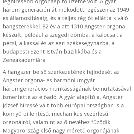
leghíresebb orgonaépítő üzeme volt. A gyár
három generáción át működött, egészen az 1949-
es államosításáig, és a teljes régiót ellátta kiváló
hangszerekkel. 82 év alatt 1310 Angster-orgona
készült, például a szegedi dómba, a kalocsai, a
pécsi, a kassai és az egri székesegyházba, a
budapesti Szent István-bazilikába és a
Zeneakadémiára.
A hangszer belső szerkezetének fejlődését az
Angster orgona- és harmóniumgyár
háromgenerációs munkásságának bemutatásával
ismertette az előadó. A gyár alapítója, Angster
József híressé vált több európai országban is a
könnyű billentésű, mechanikus vezérlésű
orgonáiról, valamint az ő nevéhez fűződik
Magyarország első nagy méretű orgonájának