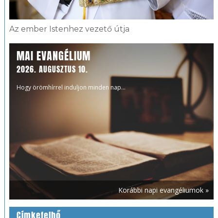
Az ember Istenhez vezető útja
MAI EVANGÉLIUM
2026. AUGUSZTUS 10.
Hogy örömhírrel induljon minden nap...
Korábbi napi evangéliumok »
Címkefelhő