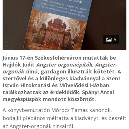
5
Június 17-én Székesfehérváron mutatták be
Hajdók Judit
Angster orgonaépítők, Angster-
orgonák
című, gazdagon illusztrált kötetét. A
szerzővel és a különleges kiadvánnyal a Szent
István Hitoktatási és Művelődési Házban
találkozhattak az érdeklődők. Spányi Antal
megyéspüspök mondott köszöntőt.
A könyvbemutatón Mórocz Tamás kanonok,
bodajki plébános méltatta a kiadványt, és beszélt
az Angster-orgonák titkairól.