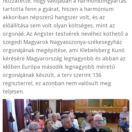
hozzátette, hogy valójában a harmóniumgyártás
tartotta fenn a gyárat, hiszen a harmónium
akkoriban népszerű hangszer volt, és az
előállítása sem volt olyan költséges, mint az
orgonáé. Az Angster testvérek nevéhez köthető a
szegedi Magyarok Nagyasszonya-székesegyház
orgonájának megépítése, ami Klebelsberg Kunó
kérésére Magyarország legnagyobb és abban az
időben Európa második legnagyobb méretű
orgonájának készült, a terv szerint 136
regiszterrel, ez azonban nem valósult meg
teljesen.