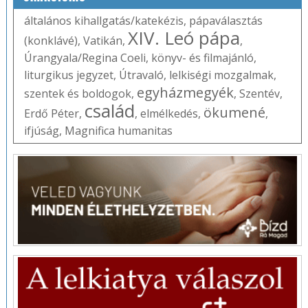
általános kihallgatás/katekézis
,
pápaválasztás
XIV. Leó pápa
(konklávé)
,
Vatikán
,
,
Úrangyala/Regina Coeli
,
könyv- és filmajánló
,
liturgikus jegyzet
,
Útravaló
,
lelkiségi mozgalmak
,
egyházmegyék
szentek és boldogok
,
,
Szentév
,
család
ökumené
Erdő Péter
,
,
elmélkedés
,
,
ifjúság
,
Magnifica humanitas