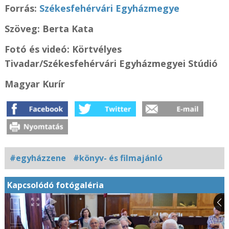
Forrás:
Székesfehérvári Egyházmegye
Szöveg: Berta Kata
Fotó és videó: Körtvélyes
Tivadar/Székesfehérvári Egyházmegyei Stúdió
Magyar Kurír
#egyházzene
#könyv- és filmajánló
Kapcsolódó fotógaléria