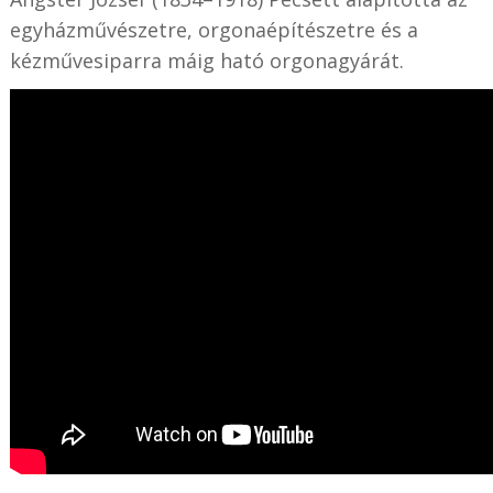
egyházművészetre, orgonaépítészetre és a
kézművesiparra máig ható orgonagyárát.