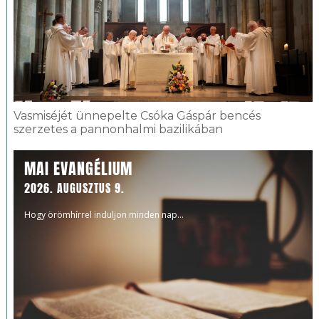
Vasmiséjét ünnepelte Csóka Gáspár bencés
szerzetes a pannonhalmi bazilikában
MAI EVANGÉLIUM
2026. AUGUSZTUS 9.
Hogy örömhírrel induljon minden nap...