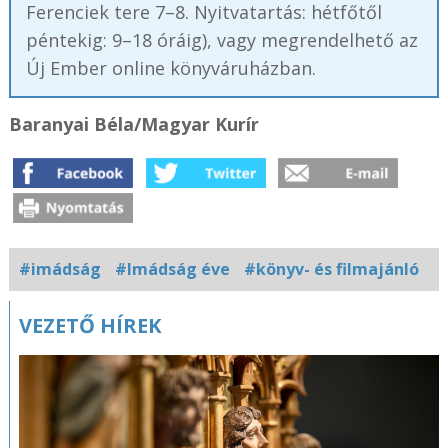
Ferenciek tere 7–8. Nyitvatartás: hétfőtől
péntekig: 9–18 óráig), vagy megrendelhető az
Új Ember online könyváruházban.
Baranyai Béla/Magyar Kurír
#imádság
#Imádság éve
#könyv- és filmajánló
Kapcsolódó
VEZETŐ HÍREK
fotógaléria