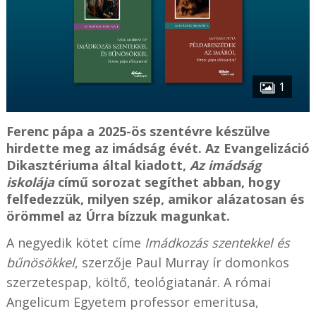
1
Ferenc pápa a 2025-ös szentévre készülve
hirdette meg az imádság évét. Az Evangelizáció
Dikasztériuma által kiadott,
Az imádság
iskolája
című sorozat segíthet abban, hogy
felfedezzük, milyen szép, amikor alázatosan és
örömmel az Úrra bízzuk magunkat.
A negyedik kötet címe
Imádkozás szentekkel és
bűnösökkel
, szerzője Paul Murray ír domonkos
szerzetespap, költő, teológiatanár. A római
Angelicum Egyetem professor emeritusa,