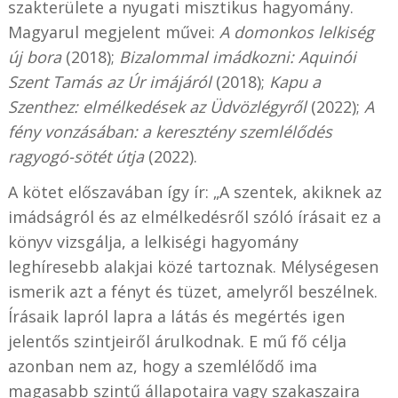
szakterülete a nyugati misztikus hagyomány.
Magyarul megjelent művei:
A domonkos lelkiség
új bora
(2018);
Bizalommal imádkozni: Aquinói
Szent Tamás az Úr imájáról
(2018);
Kapu a
Szenthez: elmélkedések az Üdvözlégyről
(2022);
A
fény vonzásában: a keresztény szemlélődés
ragyogó-sötét útja
(2022).
A kötet előszavában így ír: „A szentek, akiknek az
imádságról és az elmélkedésről szóló írásait ez a
könyv vizsgálja, a lelkiségi hagyomány
leghíresebb alakjai közé tartoznak. Mélységesen
ismerik azt a fényt és tüzet, amelyről beszélnek.
Írásaik lapról lapra a látás és megértés igen
jelentős szintjeiről árulkodnak. E mű fő célja
azonban nem az, hogy a szemlélődő ima
magasabb szintű állapotaira vagy szakaszaira