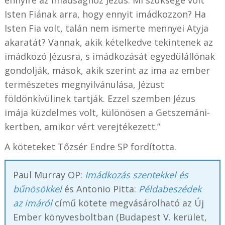
ennyire az imádsághoz Jézus. Mi szüksége volt
Isten Fiának arra, hogy ennyit imádkozzon? Ha
Isten Fia volt, talán nem ismerte mennyei Atyja
akaratát? Vannak, akik kételkedve tekintenek az
imádkozó Jézusra, s imádkozását egyedülállónak
gondolják, mások, akik szerint az ima az ember
természetes megnyilvánulása, Jézust
földönkívülinek tartják. Ezzel szemben Jézus
imája küzdelmes volt, különösen a Getszemáni-
kertben, amikor vért verejtékezett.”
A köteteket Tőzsér Endre SP fordította.
Paul Murray OP:
Imádkozás szentekkel és
bűnösökkel
és Antonio Pitta:
Példabeszédek
az imáról
című kötete megvásárolható az Új
Ember könyvesboltban (Budapest V. kerület,