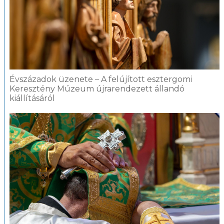
Évszázadok üzenete – A felújított esztergomi
Keresztény Múzeum újrarendezett állandó
kiállításáról