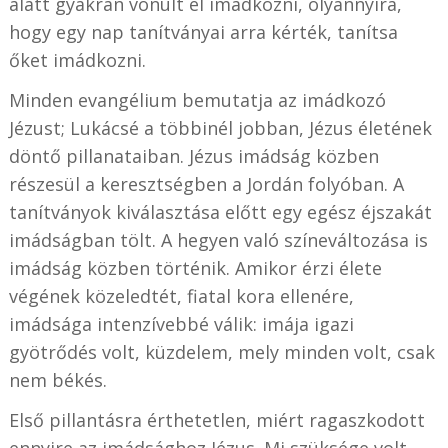
alatt gyakran vonult el imádkozni, olyannyira,
hogy egy nap tanítványai arra kérték, tanítsa
őket imádkozni.
Minden evangélium bemutatja az imádkozó
Jézust; Lukácsé a többinél jobban, Jézus életének
döntő pillanataiban. Jézus imádság közben
részesül a keresztségben a Jordán folyóban. A
tanítványok kiválasztása előtt egy egész éjszakát
imádságban tölt. A hegyen való színeváltozása is
imádság közben történik. Amikor érzi élete
végének közeledtét, fiatal kora ellenére,
imádsága intenzívebbé válik: imája igazi
gyötrődés volt, küzdelem, mely minden volt, csak
nem békés.
Első pillantásra érthetetlen, miért ragaszkodott