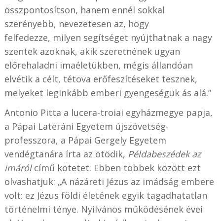
összpontosítson, hanem ennél sokkal
szerényebb, nevezetesen az, hogy
felfedezze, milyen segítséget nyújthatnak a nagy
szentek azoknak, akik szeretnének ugyan
előrehaladni imaéletükben, mégis állandóan
elvétik a célt, tétova erőfeszítéseket tesznek,
melyeket leginkább emberi gyengeségük ás alá.”
Antonio Pitta a lucera-troiai egyházmegye papja,
a Pápai Lateráni Egyetem újszövetség-
professzora, a Pápai Gergely Egyetem
vendégtanára írta az ötödik,
Példabeszédek az
imáról
című kötetet. Ebben többek között ezt
olvashatjuk: „A názáreti Jézus az imádság embere
volt: ez Jézus földi életének egyik tagadhatatlan
történelmi ténye. Nyilvános működésének évei