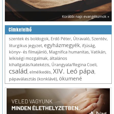
Korábbi napi evangéliumok »
Címkefelhő
szentek és boldogok
,
Erdő Péter
,
Útravaló
,
Szentév
,
egyházmegyék
liturgikus jegyzet
,
,
ifjúság
,
könyv- és filmajánló
,
Magnifica humanitas
,
Vatikán
,
lelkiségi mozgalmak
,
általános
kihallgatás/katekézis
,
Úrangyala/Regina Coeli
,
család
XIV. Leó pápa
,
elmélkedés
,
,
ökumené
pápaválasztás (konklávé)
,