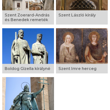
Szent Zoerard-András
Szent László király
és Benedek remeték
Boldog Gizella királyné
Szent Imre herceg