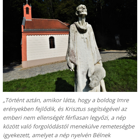
„Történt aztán, amikor látta, hogy a boldog Imre
erényekben fejlődik, és Krisztus segítségével az
emberi nem ellenségét férfiasan legyőzi, a nép
között való forgolódástól menekülve remeteségbe
igyekezett, amelyet a nép nyelvén Bélnek