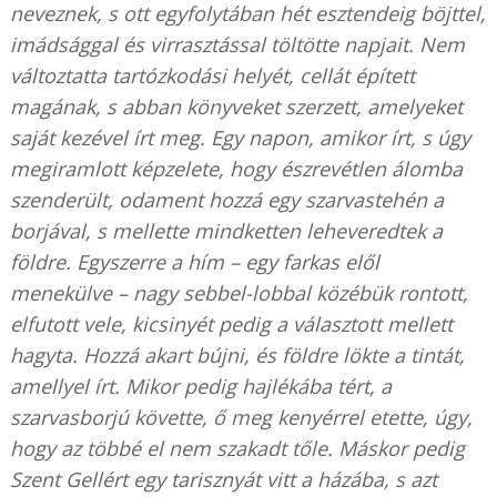
neveznek, s ott egyfolytában hét esztendeig böjttel,
imádsággal és virrasztással töltötte napjait. Nem
változtatta tartózkodási helyét, cellát épített
magának, s abban könyveket szerzett, amelyeket
saját kezével írt meg. Egy napon, amikor írt, s úgy
megiramlott képzelete, hogy észrevétlen álomba
szenderült, odament hozzá egy szarvastehén a
borjával, s mellette mindketten leheveredtek a
földre. Egyszerre a hím – egy farkas elől
menekülve – nagy sebbel-lobbal közébük rontott,
elfutott vele, kicsinyét pedig a választott mellett
hagyta. Hozzá akart bújni, és földre lökte a tintát,
amellyel írt. Mikor pedig hajlékába tért, a
szarvasborjú követte, ő meg kenyérrel etette, úgy,
hogy az többé el nem szakadt tőle. Máskor pedig
Szent Gellért egy tarisznyát vitt a házába, s azt