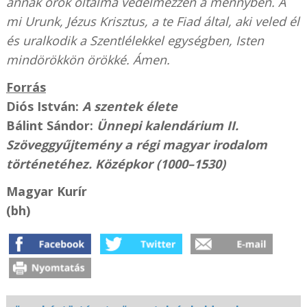
annak örök oltalma védelmezzen a mennyben. A
mi Urunk, Jézus Krisztus, a te Fiad által, aki veled él
és uralkodik a Szentlélekkel egységben, Isten
mindörökkön örökké. Ámen.
Forrás
Diós István:
A szentek élete
Bálint Sándor:
Ünnepi kalendárium II.
Szöveggyűjtemény a régi magyar irodalom
történetéhez. Középkor (1000–1530)
Magyar Kurír
(bh)