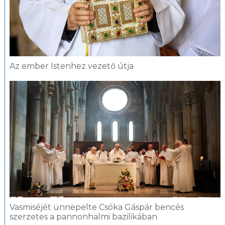
Az ember Istenhez vezető útja
Vasmiséjét ünnepelte Csóka Gáspár bencés
szerzetes a pannonhalmi bazilikában