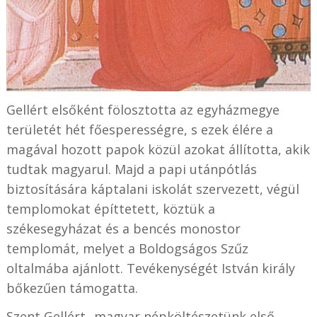
Gellért elsőként fölosztotta az egyházmegye
területét hét főesperességre, s ezek élére a
magával hozott papok közül azokat állította, akik
tudtak magyarul. Majd a papi utánpótlás
biztosítására káptalani iskolát szervezett, végül
templomokat építtetett, köztük a
székesegyházat és a bencés monostor
templomát, melyet a Boldogságos Szűz
oltalmába ajánlott. Tevékenységét István király
bőkezűen támogatta.
Szent Gellért „magyar népköltészetünk első