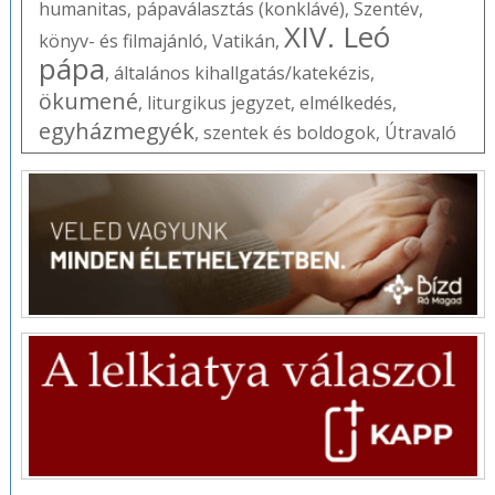
humanitas
,
pápaválasztás (konklávé)
,
Szentév
,
XIV. Leó
könyv- és filmajánló
,
Vatikán
,
pápa
,
általános kihallgatás/katekézis
,
ökumené
,
liturgikus jegyzet
,
elmélkedés
,
egyházmegyék
,
szentek és boldogok
,
Útravaló