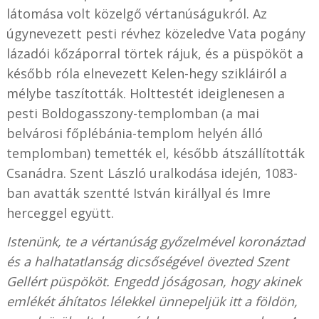
látomása volt közelgő vértanúságukról. Az
úgynevezett pesti révhez közeledve Vata pogány
lázadói kőzáporral törtek rájuk, és a püspököt a
később róla elnevezett Kelen-hegy szikláiról a
mélybe taszították. Holttestét ideiglenesen a
pesti Boldogasszony-templomban (a mai
belvárosi főplébánia-templom helyén álló
templomban) temették el, később átszállították
Csanádra. Szent László uralkodása idején, 1083-
ban avatták szentté István királlyal és Imre
herceggel együtt.
Istenünk, te a vértanúság győzelmével koronáztad
és a halhatatlanság dicsőségével övezted Szent
Gellért püspököt. Engedd jóságosan, hogy akinek
emlékét áhítatos lélekkel ünnepeljük itt a földön,