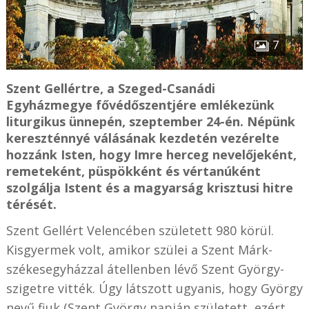
7
Szent Gellértre, a Szeged-Csanádi
Egyházmegye fővédőszentjére emlékezünk
liturgikus ünnepén, szeptember 24-én. Népünk
kereszténnyé válásának kezdetén vezérelte
hozzánk Isten, hogy Imre herceg nevelőjeként,
remeteként, püspökként és vértanúként
szolgálja Istent és a magyarság krisztusi hitre
térését.
Szent Gellért Velencében született 980 körül.
Kisgyermek volt, amikor szülei a Szent Márk-
székesegyházzal átellenben lévő Szent György-
szigetre vitték. Úgy látszott ugyanis, hogy György
nevű fiuk (Szent György napján született, ezért