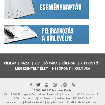
|
|
|
|
|
CÍMLAP
HAZAI
XIV. LEÓ PÁPA
KÜLHONI
KITEKINTŐ
|
|
MEGSZENTELT ÉLET
NÉZŐPONT
KULTÚRA
2005-2015 © Magyar Kurír
Cím: 1068 Budapest, Városligeti fasor 42. | Postacím: 1406 Budapest, Pf.:
100. | E-mail:
mk@katolikus.hu
| Adószám: 19719445-2-42
Impresszum
|
Médiaajánlat
|
Jognyilatkozat
|
Adatkezelési tájékoztató