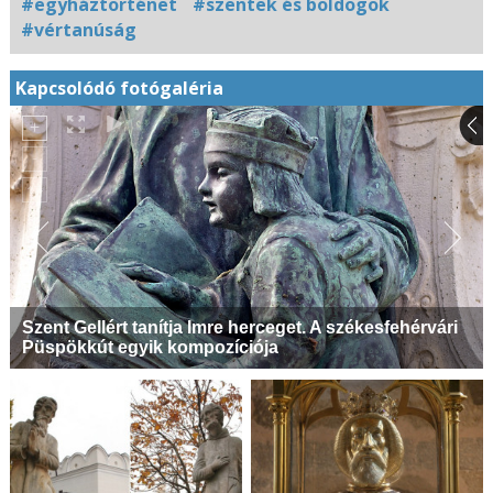
#egyháztörténet
#szentek és boldogok
#vértanúság
Kapcsolódó fotógaléria
Szent Gellért tanítja Imre herceget. A székesfehérvári
Püspökkút egyik kompozíciója