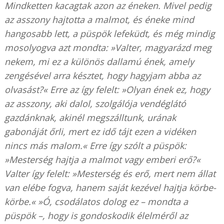
Mindketten kacagtak azon az éneken. Mivel pedig
az asszony hajtotta a malmot, és éneke mind
hangosabb lett, a püspök lefeküdt, és még mindig
mosolyogva azt mondta: »Valter, magyarázd meg
nekem, mi ez a különös dallamú ének, amely
zengésével arra késztet, hogy hagyjam abba az
olvasást?« Erre az így felelt: »Olyan ének ez, hogy
az asszony, aki dalol, szolgálója vendéglátó
gazdánknak, akinél megszálltunk, urának
gabonáját őrli, mert ez idő tájt ezen a vidéken
nincs más malom.« Erre így szólt a püspök:
»Mesterség hajtja a malmot vagy emberi erő?«
Valter így felelt: »Mesterség és erő, mert nem állat
van elébe fogva, hanem saját kezével hajtja körbe-
körbe.« »Ó, csodálatos dolog ez – mondta a
püspök –, hogy is gondoskodik élelméről az