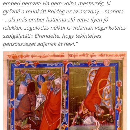
emberi nemzet! Ha nem volna mesterség, ki
győzné a munkát! Boldog ez az asszony – mondta
–, aki más ember hatalma alá vetve ilyen jó
lélekkel, zúgolódás nélkül is vidáman végzi köteles
szolgálatát!« Elrendelte, hogy tekintélyes
pénzösszeget adjanak át neki.”