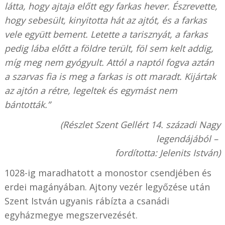
látta, hogy ajtaja előtt egy farkas hever. Észrevette,
hogy sebesült, kinyitotta hát az ajtót, és a farkas
vele együtt bement. Letette a tarisznyát, a farkas
pedig lába előtt a földre terült, föl sem kelt addig,
míg meg nem gyógyult. Attól a naptól fogva aztán
a szarvas fia is meg a farkas is ott maradt. Kijártak
az ajtón a rétre, legeltek és egymást nem
bántották.”
(Részlet Szent Gellért 14. századi Nagy
legendájából –
fordította: Jelenits István)
1028-ig maradhatott a monostor csendjében és
erdei magányában. Ajtony vezér legyőzése után
Szent István ugyanis rábízta a csanádi
egyházmegye megszervezését.