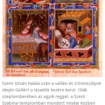
Szent István halála után a vallási és trónviszályok
idején Gellért a lázadók kezére kerül. 1046
szeptemberében az egyik reggel, a Szent
Szabina-templomban mondott miséje közben