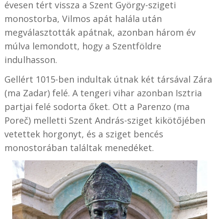
évesen tért vissza a Szent György-szigeti
monostorba, Vilmos apát halála után
megválasztották apátnak, azonban három év
múlva lemondott, hogy a Szentföldre
indulhasson.
Gellért 1015-ben indultak útnak két társával Zára
(ma Zadar) felé. A tengeri vihar azonban Isztria
partjai felé sodorta őket. Ott a Parenzo (ma
Poreč) melletti Szent András-sziget kikötőjében
vetettek horgonyt, és a sziget bencés
monostorában találtak menedéket.