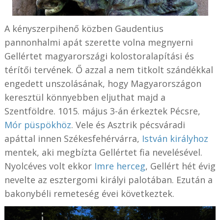
A kényszerpihenő közben Gaudentius
pannonhalmi apát szerette volna megnyerni
Gellértet magyarországi kolostoralapítási és
térítői tervének. Ő azzal a nem titkolt szándékkal
engedett unszolásának, hogy Magyarországon
keresztül könnyebben eljuthat majd a
Szentföldre. 1015. május 3-án érkeztek Pécsre,
Mór püspökhöz
. Vele és Asztrik pécsváradi
apáttal innen Székesfehérvárra,
István királyhoz
mentek, aki megbízta Gellértet fia nevelésével.
Nyolcéves volt ekkor
Imre herceg
, Gellért hét évig
nevelte az esztergomi királyi palotában. Ezután a
bakonybéli remeteség évei következtek.