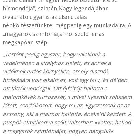
hírmondója”, szintén Nagy legendájában
olvasható ugyanis az első utalás
népköltészetünkre, mégpedig egy munkadalra. A
„magyarok szimfóniájá”-ról szóló leírás
megkapóan szép:
„Történt pedig egyszer, hogy valakinek a
védelmében a királyhoz sietett, és annak a
vidéknek erdős környékén, amely disznók
hizlalására volt alkalmas, volt egy falu, és délben
ott látták vendégül. Ott éjféltájt hallotta a
malomkövek surrogását, s mivel ilyesmit sohasem
látott, csodálkozott, hogy mi az. Egyszercsak az az
asszony, aki a malmot hajtotta, énekelni kezdett. A
püspök álmélkodva szólt Valterhez: »Valter, hallod
a magyarok szimfóniáját, hogyan hangzik?«