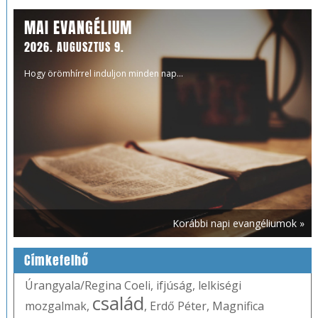
MAI EVANGÉLIUM
2026. AUGUSZTUS 9.
Hogy örömhírrel induljon minden nap...
Korábbi napi evangéliumok »
Címkefelhő
Úrangyala/Regina Coeli
,
ifjúság
,
lelkiségi
család
mozgalmak
,
,
Erdő Péter
,
Magnifica