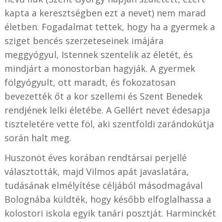
kapta a keresztségben ezt a nevet) nem marad
életben. Fogadalmat tettek, hogy ha a gyermek a
sziget bencés szerzeteseinek imájára
meggyógyul, Istennek szentelik az életét, és
mindjárt a monostorban hagyják. A gyermek
fölgyógyult, ott maradt, és fokozatosan
bevezették őt a kor szellemi és Szent Benedek
rendjének lelki életébe. A Gellért nevet édesapja
tiszteletére vette föl, aki szentföldi zarándokútja
során halt meg.
Huszonöt éves korában rendtársai perjellé
választották, majd Vilmos apát javaslatára,
tudásának elmélyítése céljából másodmagával
Bolognába küldték, hogy később elfoglalhassa a
kolostori iskola egyik tanári posztját. Harminckét