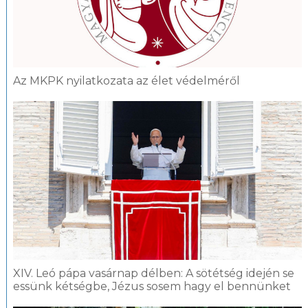
Az MKPK nyilatkozata az élet védelméről
XIV. Leó pápa vasárnap délben: A sötétség idején se
essünk kétségbe, Jézus sosem hagy el bennünket