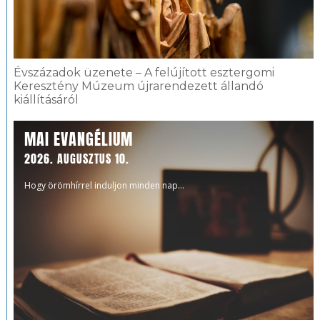
Évszázadok üzenete – A felújított esztergomi
Keresztény Múzeum újrarendezett állandó
kiállításáról
MAI EVANGÉLIUM
2026. AUGUSZTUS 10.
Hogy örömhírrel induljon minden nap...