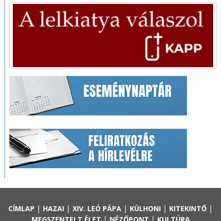
|
|
|
|
|
CÍMLAP
HAZAI
XIV. LEÓ PÁPA
KÜLHONI
KITEKINTŐ
|
|
MEGSZENTELT ÉLET
NÉZŐPONT
KULTÚRA