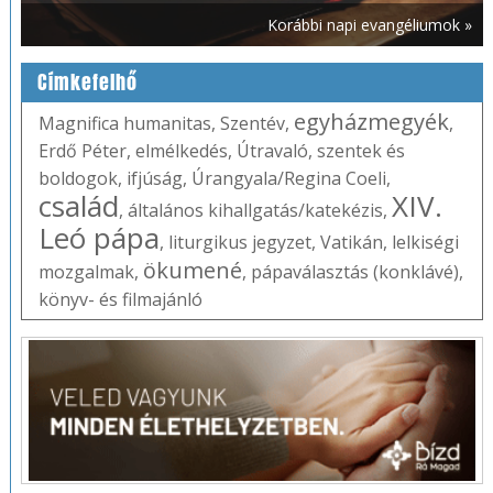
Korábbi napi evangéliumok »
Címkefelhő
egyházmegyék
Magnifica humanitas
,
Szentév
,
,
Erdő Péter
,
elmélkedés
,
Útravaló
,
szentek és
boldogok
,
ifjúság
,
Úrangyala/Regina Coeli
,
család
XIV.
,
általános kihallgatás/katekézis
,
Leó pápa
,
liturgikus jegyzet
,
Vatikán
,
lelkiségi
ökumené
mozgalmak
,
,
pápaválasztás (konklávé)
,
könyv- és filmajánló