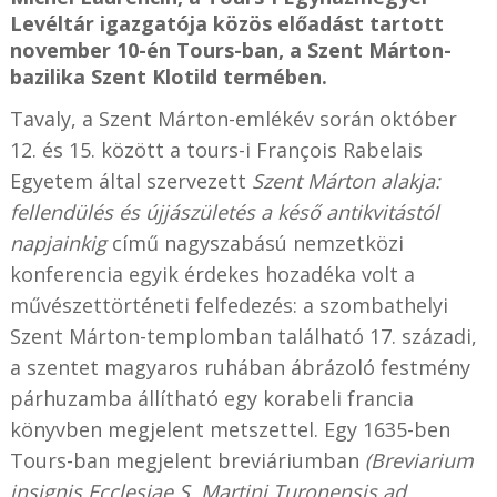
Levéltár igazgatója közös előadást tartott
november 10-én Tours-ban, a Szent Márton-
bazilika Szent Klotild termében.
Tavaly, a Szent Márton-emlékév során október
12. és 15. között a tours-i François Rabelais
Egyetem által szervezett
Szent Márton alakja:
fellendülés és újjászületés a késő antikvitástól
napjainkig
című nagyszabású nemzetközi
konferencia egyik érdekes hozadéka volt a
művészettörténeti felfedezés: a szombathelyi
Szent Márton-templomban található 17. századi,
a szentet magyaros ruhában ábrázoló festmény
párhuzamba állítható egy korabeli francia
könyvben megjelent metszettel. Egy 1635-ben
Tours-ban megjelent breviáriumban
(Breviarium
insignis Ecclesiae S. Martini Turonensis ad