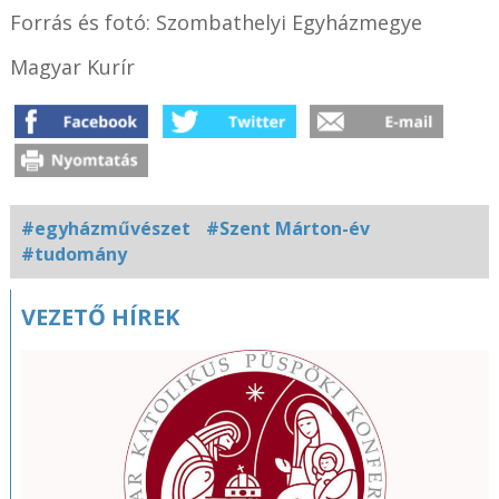
Forrás és fotó: Szombathelyi Egyházmegye
Magyar Kurír
#egyházművészet
#Szent Márton-év
#tudomány
Kapcsolódó
VEZETŐ HÍREK
fotógaléria