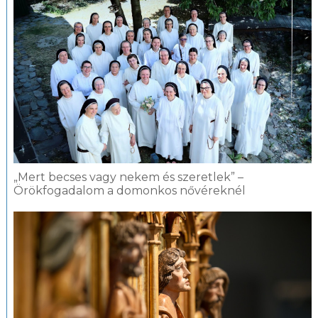
„Mert becses vagy nekem és szeretlek” –
Örökfogadalom a domonkos nővéreknél