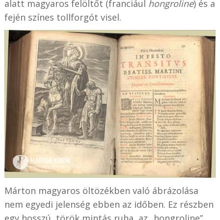
alatt magyaros felöltőt (franciául
hongroline
) és a
fején színes tollforgót visel.
Márton magyaros öltözékben való ábrázolása
nem egyedi jelenség ebben az időben. Ez részben
egy hosszú, török mintás ruha, az „hongroline”