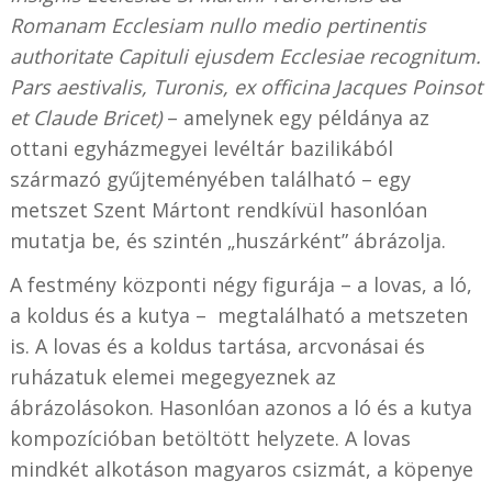
Romanam Ecclesiam nullo medio pertinentis
authoritate Capituli ejusdem Ecclesiae recognitum.
Pars aestivalis, Turonis, ex officina Jacques Poinsot
et Claude Bricet)
– amelynek egy példánya az
ottani egyházmegyei levéltár bazilikából
származó gyűjteményében található – egy
metszet Szent Mártont rendkívül hasonlóan
mutatja be, és szintén „huszárként” ábrázolja.
A festmény központi négy figurája – a lovas, a ló,
a koldus és a kutya – megtalálható a metszeten
is. A lovas és a koldus tartása, arcvonásai és
ruházatuk elemei megegyeznek az
ábrázolásokon. Hasonlóan azonos a ló és a kutya
kompozícióban betöltött helyzete. A lovas
mindkét alkotáson magyaros csizmát, a köpenye