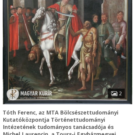
2
Tóth Ferenc, az MTA Bölcsészettudományi
Kutatóközpontja Történettudományi
Intézetének tudományos tanácsadója és
Michel Laurencin, a Tours-i Egyházmegyei