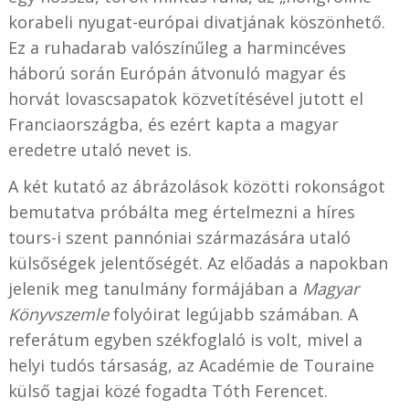
korabeli nyugat-európai divatjának köszönhető.
Ez a ruhadarab valószínűleg a harmincéves
háború során Európán átvonuló magyar és
horvát lovascsapatok közvetítésével jutott el
Franciaországba, és ezért kapta a magyar
eredetre utaló nevet is.
A két kutató az ábrázolások közötti rokonságot
bemutatva próbálta meg értelmezni a híres
tours-i szent pannóniai származására utaló
külsőségek jelentőségét. Az előadás a napokban
jelenik meg tanulmány formájában a
Magyar
Könyvszemle
folyóirat legújabb számában. A
referátum egyben székfoglaló is volt, mivel a
helyi tudós társaság, az Académie de Touraine
külső tagjai közé fogadta Tóth Ferencet.