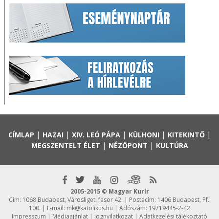
|
|
|
|
|
CÍMLAP
HAZAI
XIV. LEÓ PÁPA
KÜLHONI
KITEKINTŐ
|
|
MEGSZENTELT ÉLET
NÉZŐPONT
KULTÚRA
2005-2015 © Magyar Kurír
Cím: 1068 Budapest, Városligeti fasor 42. | Postacím: 1406 Budapest, Pf.:
100. | E-mail:
mk@katolikus.hu
| Adószám: 19719445-2-42
Impresszum
|
Médiaajánlat
|
Jognyilatkozat
|
Adatkezelési tájékoztató