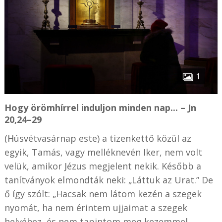
1
Hogy örömhírrel induljon minden nap... – Jn
20,24–29
(Húsvétvasárnap este) a tizenkettő közül az
egyik, Tamás, vagy melléknevén Iker, nem volt
velük, amikor Jézus megjelent nekik. Később a
tanítványok elmondták neki: „Láttuk az Urat.” De
ő így szólt: „Hacsak nem látom kezén a szegek
nyomát, ha nem érintem ujjaimat a szegek
helyéhez, és nem tapintom meg kezemmel