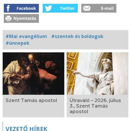
#Mai evangélium
#szentek és boldogok
#ünnepek
Kapcsolódó
fotógaléria
Szent Tamás apostol
Útravaló – 2026. július
3., Szent Tamás
apostol
VEZETŐ HÍREK