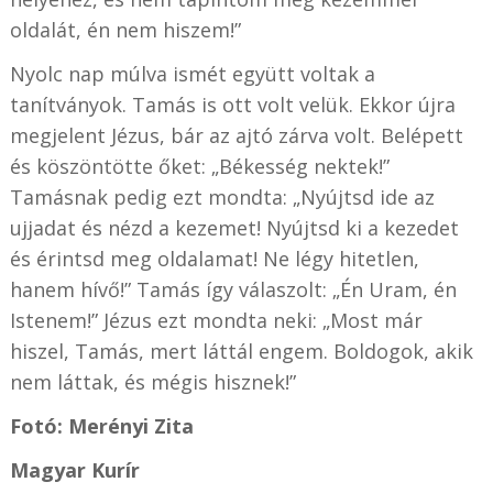
oldalát, én nem hiszem!”
Nyolc nap múlva ismét együtt voltak a
tanítványok. Tamás is ott volt velük. Ekkor újra
megjelent Jézus, bár az ajtó zárva volt. Belépett
és köszöntötte őket: „Békesség nektek!”
Tamásnak pedig ezt mondta: „Nyújtsd ide az
ujjadat és nézd a kezemet! Nyújtsd ki a kezedet
és érintsd meg oldalamat! Ne légy hitetlen,
hanem hívő!” Tamás így válaszolt: „Én Uram, én
Istenem!” Jézus ezt mondta neki: „Most már
hiszel, Tamás, mert láttál engem. Boldogok, akik
nem láttak, és mégis hisznek!”
Fotó: Merényi Zita
Magyar Kurír