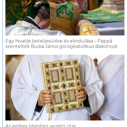
Egy hivatás beteljesülése és elindulása – Pappá
szentelték Budai János görögkatolikus diakónust
Az ember Istenhez vezető útja