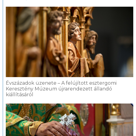
Évszázadok üzenete – A felújított esztergomi
Keresztény Múzeum újrarendezett állandó
kiállításáról