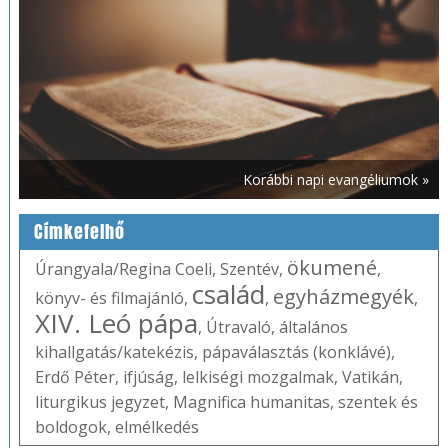
Korábbi napi evangéliumok »
Címkefelhő
ökumené
Úrangyala/Regina Coeli
,
Szentév
,
,
család
egyházmegyék
könyv- és filmajánló
,
,
,
XIV. Leó pápa
,
Útravaló
,
általános
kihallgatás/katekézis
,
pápaválasztás (konklávé)
,
Erdő Péter
,
ifjúság
,
lelkiségi mozgalmak
,
Vatikán
,
liturgikus jegyzet
,
Magnifica humanitas
,
szentek és
boldogok
,
elmélkedés