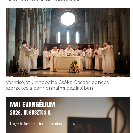
Vasmiséjét ünnepelte Csóka Gáspár bencés
szerzetes a pannonhalmi bazilikában
MAI EVANGÉLIUM
2026. AUGUSZTUS 8.
Hogy örömhírrel induljon minden nap...