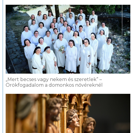
„Mert becses vagy nekem és szeretlek” –
Örökfogadalom a domonkos nővéreknél