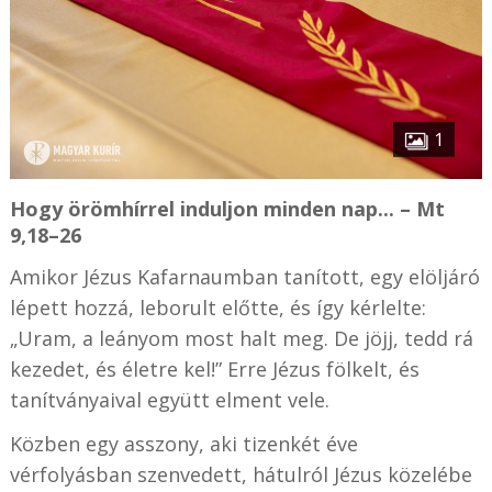
1
Hogy örömhírrel induljon minden nap... – Mt
9,18–26
Amikor Jézus Kafarnaumban tanított, egy elöljáró
lépett hozzá, leborult előtte, és így kérlelte:
„Uram, a leányom most halt meg. De jöjj, tedd rá
kezedet, és életre kel!” Erre Jézus fölkelt, és
tanítványaival együtt elment vele.
Közben egy asszony, aki tizenkét éve
vérfolyásban szenvedett, hátulról Jézus közelébe