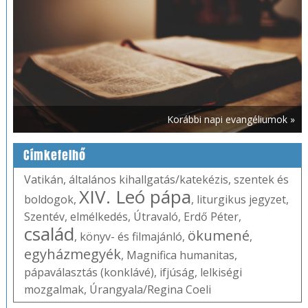
Korábbi napi evangéliumok »
Címkefelhő
Vatikán
,
általános kihallgatás/katekézis
,
szentek és
XIV. Leó pápa
boldogok
,
,
liturgikus jegyzet
,
Szentév
,
elmélkedés
,
Útravaló
,
Erdő Péter
,
család
ökumené
,
könyv- és filmajánló
,
,
egyházmegyék
,
Magnifica humanitas
,
pápaválasztás (konklávé)
,
ifjúság
,
lelkiségi
mozgalmak
,
Úrangyala/Regina Coeli