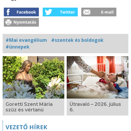
#Mai evangélium
#szentek és boldogok
#ünnepek
Kapcsolódó
fotógaléria
Goretti Szent Mária
Útravaló – 2026. július
szűz és vértanú
6.
VEZETŐ HÍREK