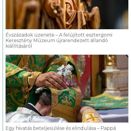
Évszázadok üzenete – A felújított esztergomi
Keresztény Múzeum újrarendezett állandó
kiállításáról
Egy hivatás beteljesülése és elindulása – Pappá