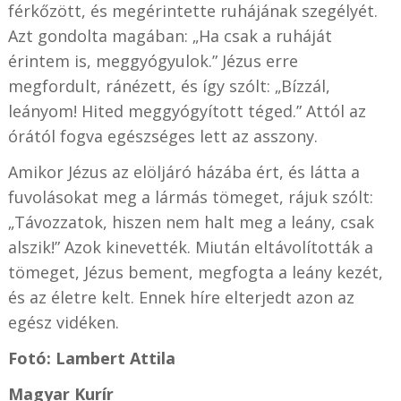
férkőzött, és megérintette ruhájának szegélyét.
Azt gondolta magában: „Ha csak a ruháját
érintem is, meggyógyulok.” Jézus erre
megfordult, ránézett, és így szólt: „Bízzál,
leányom! Hited meggyógyított téged.” Attól az
órától fogva egészséges lett az asszony.
Amikor Jézus az elöljáró házába ért, és látta a
fuvolásokat meg a lármás tömeget, rájuk szólt:
„Távozzatok, hiszen nem halt meg a leány, csak
alszik!” Azok kinevették. Miután eltávolították a
tömeget, Jézus bement, megfogta a leány kezét,
és az életre kelt. Ennek híre elterjedt azon az
egész vidéken.
Fotó: Lambert Attila
Magyar Kurír