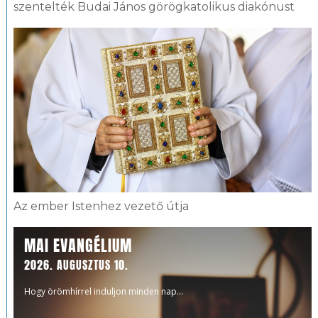
szentelték Budai János görögkatolikus diakónust
Az ember Istenhez vezető útja
MAI EVANGÉLIUM
2026. AUGUSZTUS 10.
Hogy örömhírrel induljon minden nap...