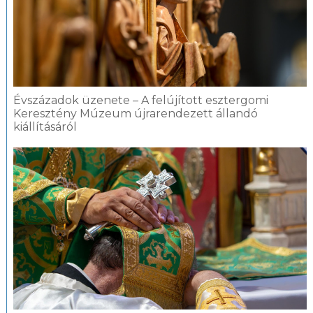
Évszázadok üzenete – A felújított esztergomi
Keresztény Múzeum újrarendezett állandó
kiállításáról