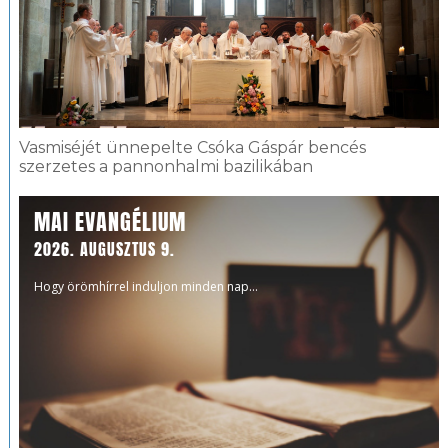
Vasmiséjét ünnepelte Csóka Gáspár bencés
szerzetes a pannonhalmi bazilikában
MAI EVANGÉLIUM
2026. AUGUSZTUS 9.
Hogy örömhírrel induljon minden nap...