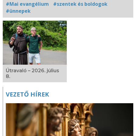
#Mai evangélium
#szentek és boldogok
#ünnepek
Kapcsolódó
fotógaléria
Útravaló – 2026. július
8.
VEZETŐ HÍREK