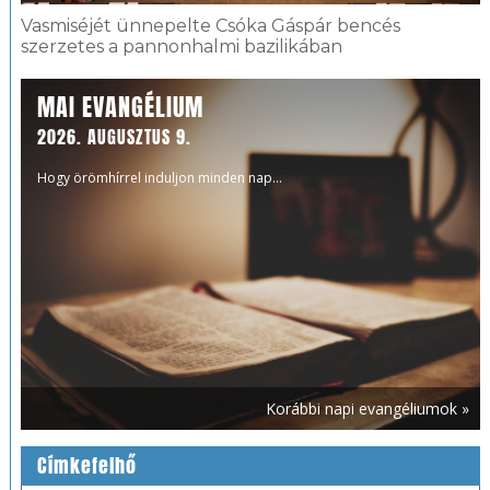
Vasmiséjét ünnepelte Csóka Gáspár bencés
szerzetes a pannonhalmi bazilikában
MAI EVANGÉLIUM
2026. AUGUSZTUS 9.
Hogy örömhírrel induljon minden nap...
Korábbi napi evangéliumok »
Címkefelhő