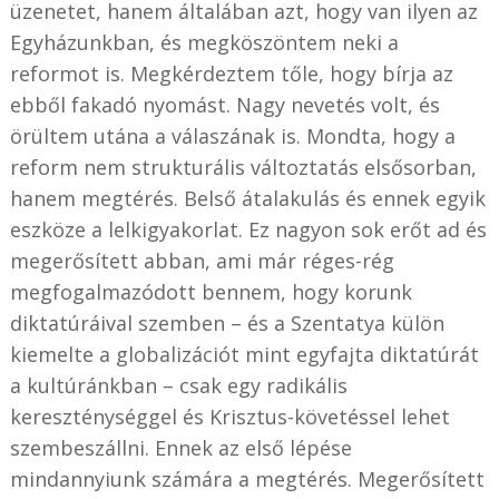
üzenetet, hanem általában azt, hogy van ilyen az
Egyházunkban, és megköszöntem neki a
reformot is. Megkérdeztem tőle, hogy bírja az
ebből fakadó nyomást. Nagy nevetés volt, és
örültem utána a válaszának is. Mondta, hogy a
reform nem strukturális változtatás elsősorban,
hanem megtérés. Belső átalakulás és ennek egyik
eszköze a lelkigyakorlat. Ez nagyon sok erőt ad és
megerősített abban, ami már réges-rég
megfogalmazódott bennem, hogy korunk
diktatúráival szemben – és a Szentatya külön
kiemelte a globalizációt mint egyfajta diktatúrát
a kultúránkban – csak egy radikális
kereszténységgel és Krisztus-követéssel lehet
szembeszállni. Ennek az első lépése
mindannyiunk számára a megtérés. Megerősített