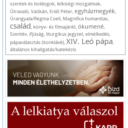
szentek és boldogok
,
lelkiségi mozgalmak
,
egyházmegyék
Útravaló
,
Vatikán
,
Erdő Péter
,
,
Úrangyala/Regina Coeli
,
Magnifica humanitas
,
család
ökumené
,
könyv- és filmajánló
,
,
Szentév
,
ifjúság
,
liturgikus jegyzet
,
elmélkedés
,
XIV. Leó pápa
pápaválasztás (konklávé)
,
,
általános kihallgatás/katekézis