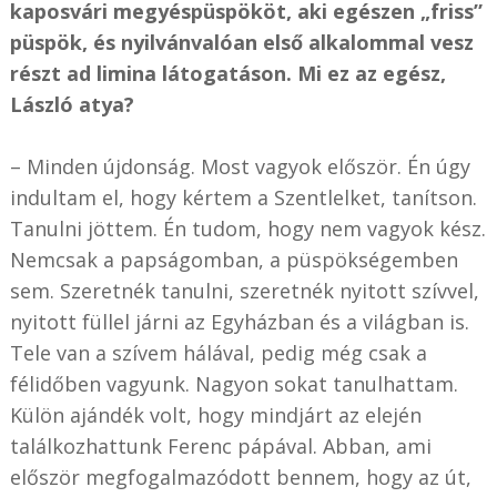
kaposvári megyéspüspököt, aki egészen „friss”
püspök, és nyilvánvalóan első alkalommal vesz
részt ad limina látogatáson. Mi ez az egész,
László atya?
– Minden újdonság. Most vagyok először. Én úgy
indultam el, hogy kértem a Szentlelket, tanítson.
Tanulni jöttem. Én tudom, hogy nem vagyok kész.
Nemcsak a papságomban, a püspökségemben
sem. Szeretnék tanulni, szeretnék nyitott szívvel,
nyitott füllel járni az Egyházban és a világban is.
Tele van a szívem hálával, pedig még csak a
félidőben vagyunk. Nagyon sokat tanulhattam.
Külön ajándék volt, hogy mindjárt az elején
találkozhattunk Ferenc pápával. Abban, ami
először megfogalmazódott bennem, hogy az út,