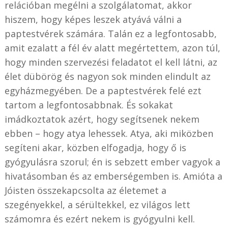
relációban megélni a szolgálatomat, akkor
hiszem, hogy képes leszek atyává válni a
paptestvérek számára. Talán ez a legfontosabb,
amit ezalatt a fél év alatt megértettem, azon túl,
hogy minden szervezési feladatot el kell látni, az
élet dübörög és nagyon sok minden elindult az
egyházmegyében. De a paptestvérek felé ezt
tartom a legfontosabbnak. És sokakat
imádkoztatok azért, hogy segítsenek nekem
ebben – hogy atya lehessek. Atya, aki miközben
segíteni akar, közben elfogadja, hogy ő is
gyógyulásra szorul; én is sebzett ember vagyok a
hivatásomban és az emberségemben is. Amióta a
Jóisten összekapcsolta az életemet a
szegényekkel, a sérültekkel, ez világos lett
számomra és ezért nekem is gyógyulni kell.