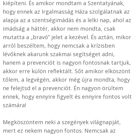
kiépíteni. És amikor mondtam a Szentatyának,
hogy ennek az Irgalmasság Háza szolgálatnak az
alapja az a szentségimádás és a lelki nap, ahol az
imádság a háttér, akkor nem mondta, csak
mutatta a „bravó” jelet a kezével. És aztán, mikor
arról beszéltem, hogy nemcsak a krízisben
lévőknek akarunk szakmai segítséget adni,
hanem a prevenciót is nagyon fontosnak tartjuk,
akkor erre külön reflektált. Sőt amikor elköszönt
tőlem, a legvégén, akkor még újra mondta, hogy
ne felejtsd el a prevenciót. Én nagyon örültem
ennek, hogy ennyire figyelt és ennyire fontos volt
számára!
Megköszöntem neki a szegények világnapját,
mert ez nekem nagyon fontos. Nemcsak az