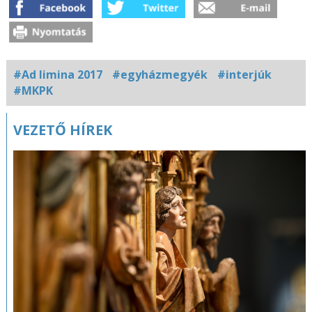
#Ad limina 2017
#egyházmegyék
#interjúk
#MKPK
Kapcsolódó
VEZETŐ HÍREK
fotógaléria