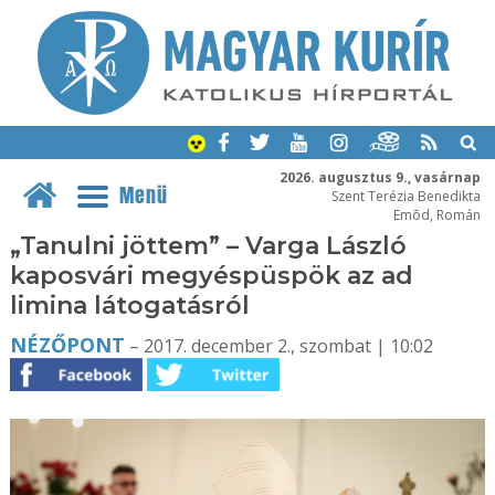
2026. augusztus 9., vasárnap
Menü
Szent Terézia Benedikta
Emõd, Román
„Tanulni jöttem” – Varga László
kaposvári megyéspüspök az ad
limina látogatásról
NÉZŐPONT
– 2017. december 2., szombat | 10:02