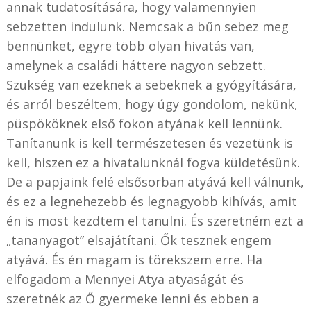
annak tudatosítására, hogy valamennyien
sebzetten indulunk. Nemcsak a bűn sebez meg
bennünket, egyre több olyan hivatás van,
amelynek a családi háttere nagyon sebzett.
Szükség van ezeknek a sebeknek a gyógyítására,
és arról beszéltem, hogy úgy gondolom, nekünk,
püspököknek első fokon atyának kell lennünk.
Tanítanunk is kell természetesen és vezetünk is
kell, hiszen ez a hivatalunknál fogva küldetésünk.
De a papjaink felé elsősorban atyává kell válnunk,
és ez a legnehezebb és legnagyobb kihívás, amit
én is most kezdtem el tanulni. És szeretném ezt a
„tananyagot” elsajátítani. Ők tesznek engem
atyává. És én magam is törekszem erre. Ha
elfogadom a Mennyei Atya atyaságát és
szeretnék az Ő gyermeke lenni és ebben a