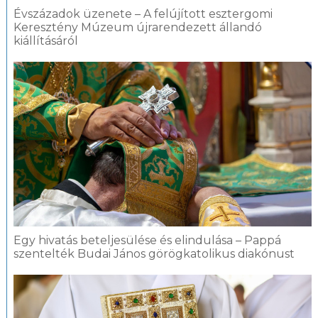
Évszázadok üzenete – A felújított esztergomi
Keresztény Múzeum újrarendezett állandó
kiállításáról
Egy hivatás beteljesülése és elindulása – Pappá
szentelték Budai János görögkatolikus diakónust