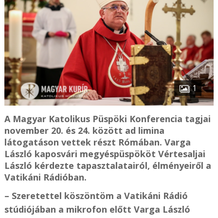
1
A Magyar Katolikus Püspöki Konferencia tagjai
november 20. és 24. között ad limina
látogatáson vettek részt Rómában. Varga
László kaposvári megyéspüspököt Vértesaljai
László kérdezte tapasztalatairól, élményeiről a
Vatikáni Rádióban.
– Szeretettel köszöntöm a Vatikáni Rádió
stúdiójában a mikrofon előtt Varga László