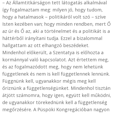
– Az Államtitkárságon tett látogatás alkalmával
így fogalmaztam meg: milyen jó, hogy tudom,
hogy a hatalmasok – politikáról volt szó – szíve
Isten kezében van; hogy minden rendben, mert Ő
az úr és Ő az, aki a történelmet és a politikát is a
háttérből irányítani tudja. Ezzel a bizalommal
hallgattam az ott elhangzó beszédeket.
Mindenhol előkerült, a Szentatya is előhozta a
kormánnyal való kapcsolatot. Azt értettem meg,
és az fogalmazódott meg, hogy nem lehetünk
függetlenek és nem is kell függetlennek lennünk.
Függnünk kell, ugyanakkor mégis meg kell
őriznünk a függetlenségünket. Mindenhol tisztán
átjött számomra, hogy igen, együtt kell működni,
de ugyanakkor törekednünk kell a függetlenség
megőrzésére. A Püspöki Kongregációban nagyon