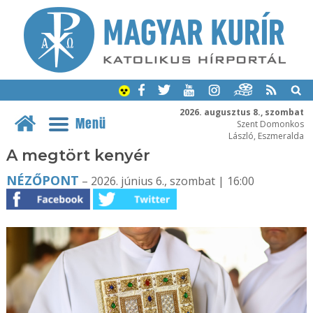
2026. augusztus 8., szombat
Menü
Szent Domonkos
László, Eszmeralda
A megtört kenyér
NÉZŐPONT
– 2026. június 6., szombat | 16:00