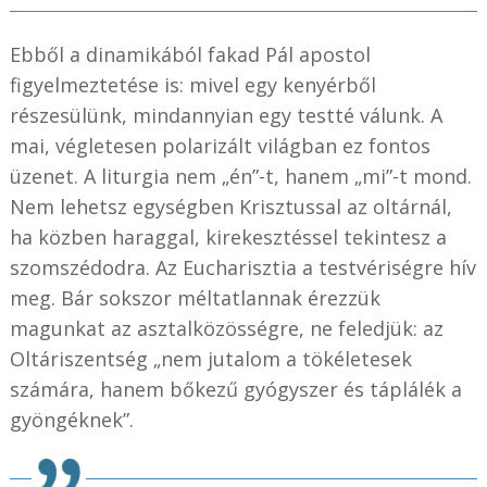
Ebből a dinamikából fakad Pál apostol
figyelmeztetése is: mivel egy kenyérből
részesülünk, mindannyian egy testté válunk. A
mai, végletesen polarizált világban ez fontos
üzenet. A liturgia nem „én”-t, hanem „mi”-t mond.
Nem lehetsz egységben Krisztussal az oltárnál,
ha közben haraggal, kirekesztéssel tekintesz a
szomszédodra. Az Eucharisztia a testvériségre hív
meg. Bár sokszor méltatlannak érezzük
magunkat az asztalközösségre, ne feledjük: az
Oltáriszentség „nem jutalom a tökéletesek
számára, hanem bőkezű gyógyszer és táplálék a
gyöngéknek”.