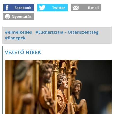
#elmélkedés
#Eucharisztia – Oltáriszentség
#ünnepek
Kapcsolódó
VEZETŐ HÍREK
fotógaléria