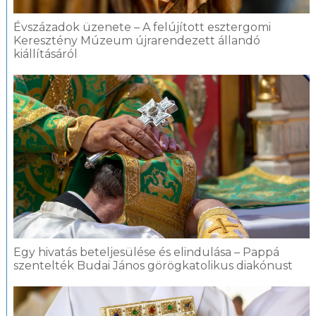
Évszázadok üzenete – A felújított esztergomi
Keresztény Múzeum újrarendezett állandó
kiállításáról
Egy hivatás beteljesülése és elindulása – Pappá
szentelték Budai János görögkatolikus diakónust