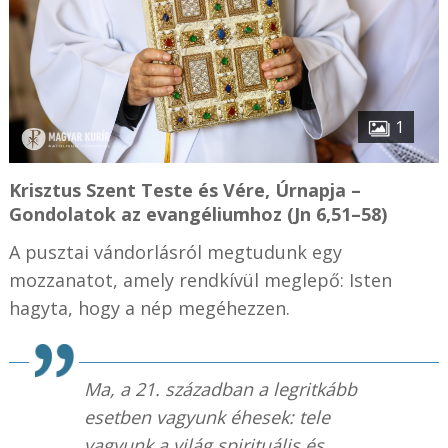
1
Krisztus Szent Teste és Vére, Úrnapja –
Gondolatok az evangéliumhoz (Jn 6,51–58)
A pusztai vándorlásról megtudunk egy
mozzanatot, amely rendkívül meglepő: Isten
hagyta, hogy a nép megéhezzen.
Ma, a 21. században a legritkább
esetben vagyunk éhesek: tele
vagyunk a világ spirituális és