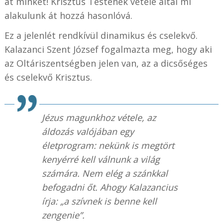
át minket! Krisztus Testének vétele által mi
alakulunk át hozzá hasonlóvá.
Ez a jelenlét rendkívül dinamikus és cselekvő.
Kalazanci Szent József fogalmazta meg, hogy aki
az Oltáriszentségben jelen van, az a dicsőséges
és cselekvő Krisztus.
Jézus magunkhoz vétele, az
áldozás valójában egy
életprogram: nekünk is megtört
kenyérré kell válnunk a világ
számára. Nem elég a szánkkal
befogadni őt. Ahogy Kalazancius
írja: „a szívnek is benne kell
zengenie”.