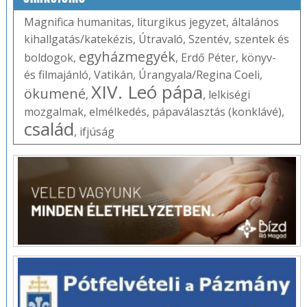
Magnifica humanitas
,
liturgikus jegyzet
,
általános
kihallgatás/katekézis
,
Útravaló
,
Szentév
,
szentek és
egyházmegyék
boldogok
,
,
Erdő Péter
,
könyv-
és filmajánló
,
Vatikán
,
Úrangyala/Regina Coeli
,
XIV. Leó pápa
ökumené
,
,
lelkiségi
mozgalmak
,
elmélkedés
,
pápaválasztás (konklávé)
,
család
,
ifjúság