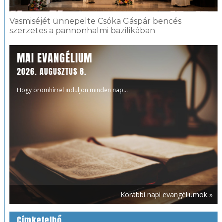
Vasmiséjét ünnepelte Csóka Gáspár bencés
szerzetes a pannonhalmi bazilikában
MAI EVANGÉLIUM
2026. AUGUSZTUS 8.
Hogy örömhírrel induljon minden nap...
Korábbi napi evangéliumok »
Címkefelhő