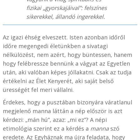
fizikai „gyorskajáival”: felszínes
sikerekkel, állandó ingerekkel.
Az igazi éhség elveszett. Isten azonban időről
időre megengedi életünkben a sivatagi
nélkülözést, nem azért, hogy büntessen, hanem
hogy felébressze bennünk a vágyat az Egyetlen
után, aki valóban képes jóllakatni. Csak az tudja
értékelni az Élet Kenyerét, aki saját belső
ürességét fel meri vállalni.
Érdekes, hogy a pusztában bizonyára váratlanul
megjelenő manna láttán a nép először is azt
kérdezi: „mán hú”, azaz: „mi ez”? A népi
etimológia szerint ez a kérdés a
manna
szó
eredete. Az Egyháznak ma újra feladata, hogy