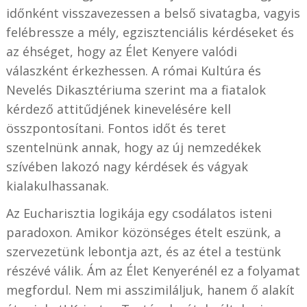
időnként visszavezessen a belső sivatagba, vagyis
felébressze a mély, egzisztenciális kérdéseket és
az éhséget, hogy az Élet Kenyere valódi
válaszként érkezhessen. A római Kultúra és
Nevelés Dikasztériuma szerint ma a fiatalok
kérdező attitűdjének kinevelésére kell
összpontosítani. Fontos időt és teret
szentelnünk annak, hogy az új nemzedékek
szívében lakozó nagy kérdések és vágyak
kialakulhassanak.
Az Eucharisztia logikája egy csodálatos isteni
paradoxon. Amikor közönséges ételt eszünk, a
szervezetünk lebontja azt, és az étel a testünk
részévé válik. Ám az Élet Kenyerénél ez a folyamat
megfordul. Nem mi asszimiláljuk, hanem ő alakít