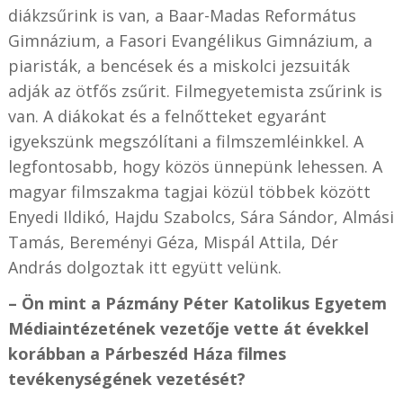
diákzsűrink is van, a Baar-Madas Református
Gimnázium, a Fasori Evangélikus Gimnázium, a
piaristák, a bencések és a miskolci jezsuiták
adják az ötfős zsűrit. Filmegyetemista zsűrink is
van. A diákokat és a felnőtteket egyaránt
igyekszünk megszólítani a filmszemléinkkel. A
legfontosabb, hogy közös ünnepünk lehessen. A
magyar filmszakma tagjai közül többek között
Enyedi Ildikó, Hajdu Szabolcs, Sára Sándor, Almási
Tamás, Bereményi Géza, Mispál Attila, Dér
András dolgoztak itt együtt velünk.
– Ön mint a Pázmány Péter Katolikus Egyetem
Médiaintézetének vezetője vette át évekkel
korábban a Párbeszéd Háza filmes
tevékenységének vezetését?