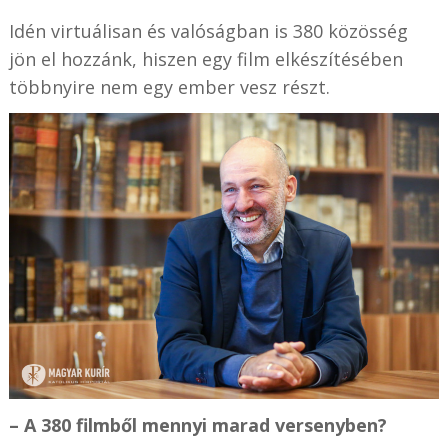
Idén virtuálisan és valóságban is 380 közösség
jön el hozzánk, hiszen egy film elkészítésében
többnyire nem egy ember vesz részt.
– A 380 filmből mennyi marad versenyben?