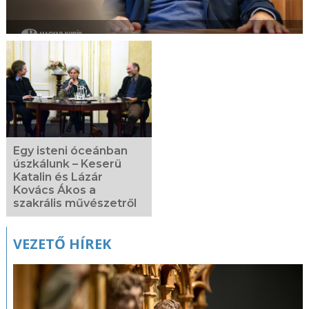
Egy isteni óceánban
úszkálunk – Keserü
Katalin és Lázár
Kovács Ákos a
szakrális művészetről
VEZETŐ HÍREK