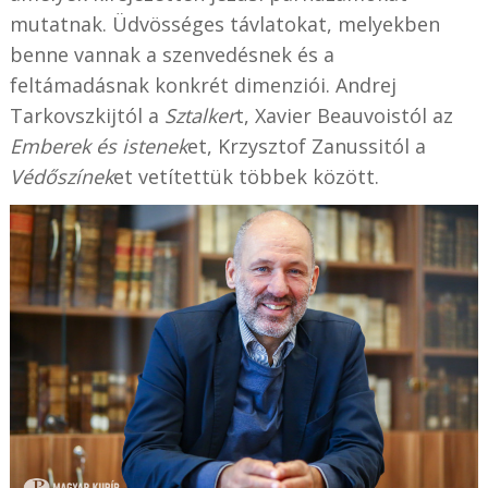
mutatnak. Üdvösséges távlatokat, melyekben
benne vannak a szenvedésnek és a
feltámadásnak konkrét dimenziói. Andrej
Tarkovszkijtól a
Sztalker
t, Xavier Beauvoistól az
Emberek és istenek
et, Krzysztof Zanussitól a
Védőszínek
et vetítettük többek között.