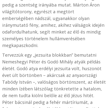
pedig a szentség irányába mutat. Márton Áron
világítótorony, egyrészt a megtört
emberségében nádszál, ugyanakkor olyan
iránymutató fény, amihez, akihez válságok idején
odafordulhatunk, segít minket az élő és mindig
személyes történelem hullámverésében
megkapaszkodni.
Tervezzük egy „jezsuita blokkban” bemutatni
Nemeshegyi Péter és Godó Mihály atyák példás
életét. Godó atya erdélyi jezsuita volt, huszonöt
évet ült börtönben – akárcsak az anyaországi
Tabódy István –, valóságos börtönszent, az életét
minden ízében látszólag tönkretette a hatalom,
de nem tudta kiölni belőle az élő Jézus hitét.
Péter bácsinál pedig a fehér mártíriumát, a