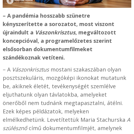
– A pandémia hosszabb szünetre
kényszerítette a sorozatot, most viszont
újraindult a
Vászonkrisztus
, megváltozott
koncepcióval, a programelőzetes szerint
elsősorban dokumentumfilmeket
szándékoznak vetíteni.
– A
Vászonkrisztus
mostani szakaszában olyan
posztszekuláris, mozgóképi ikonokat mutatunk
be, akiknek életét, tevékenységét szemlélve
eljuthatunk olyan távlatokba, amelyeket
önerőből nem tudnánk megtapasztalni, átélni.
Ezek képes példázatok, melyeken
elmélkedhetünk. Levetítettük Maria Stachurska
A
szülésznő
című dokumentumfilmjét, amelynek