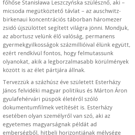
főhőse Stanisława Leszczyńska szülésznő, aki –
micsoda megütköztető távlat – az auschwitz-
birkenaui koncentrációs táborban háromezer
zsidó újszülöttet segített világra jönni. Mondjuk,
az abortusz velünk élő valóság, permanens
gyermekgyilkosságok százmillióival élünk együtt,
ezért rendkívül fontos, hogy felmutassunk
olyanokat, akik a legborzalmasabb körülmények
között is az élet pártjára állnak.
Tervezzük a százhúsz éve született Esterházy
János felvidéki magyar politikus és Márton Áron
gyulafehérvári püspök életéről szóló
dokumentumfilmek vetítését is. Esterházy
esetében olyan személyről van szó, aki az
egyetemes magyarságnak példát ad
emberségből, hitbeli horizontjának mélysége