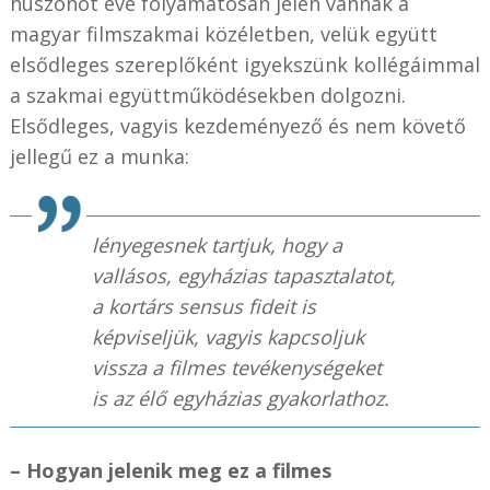
huszonöt éve folyamatosan jelen vannak a
magyar filmszakmai közéletben, velük együtt
elsődleges szereplőként igyekszünk kollégáimmal
a szakmai együttműködésekben dolgozni.
Elsődleges, vagyis kezdeményező és nem követő
jellegű ez a munka:
lényegesnek tartjuk, hogy a
vallásos, egyházias tapasztalatot,
a kortárs
sensus fidei
t is
képviseljük, vagyis kapcsoljuk
vissza a filmes tevékenységeket
is az élő egyházias gyakorlathoz.
– Hogyan jelenik meg ez a filmes