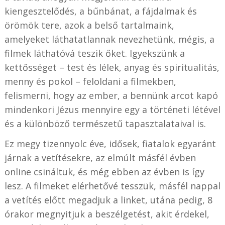
kiengesztelődés, a bűnbánat, a fájdalmak és
örömök tere, azok a belső tartalmaink,
amelyeket láthatatlannak nevezhetünk, mégis, a
filmek láthatóvá teszik őket. Igyekszünk a
kettősséget – test és lélek, anyag és spiritualitás,
menny és pokol – feloldani a filmekben,
felismerni, hogy az ember, a bennünk arcot kapó
mindenkori Jézus mennyire egy a történeti létével
és a különböző természetű tapasztalataival is.
Ez megy tizennyolc éve, idősek, fiatalok egyaránt
járnak a vetítésekre, az elmúlt másfél évben
online csináltuk, és még ebben az évben is így
lesz. A filmeket elérhetővé tesszük, másfél nappal
a vetítés előtt megadjuk a linket, utána pedig, 8
órakor megnyitjuk a beszélgetést, akit érdekel,