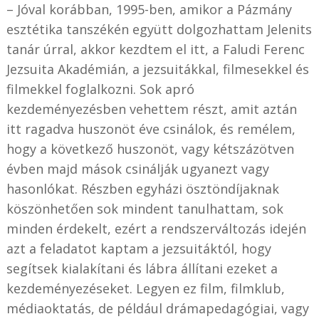
– Jóval korábban, 1995-ben, amikor a Pázmány
esztétika tanszékén együtt dolgozhattam Jelenits
tanár úrral, akkor kezdtem el itt, a Faludi Ferenc
Jezsuita Akadémián, a jezsuitákkal, filmesekkel és
filmekkel foglalkozni. Sok apró
kezdeményezésben vehettem részt, amit aztán
itt ragadva huszonöt éve csinálok, és remélem,
hogy a következő huszonöt, vagy kétszázötven
évben majd mások csinálják ugyanezt vagy
hasonlókat. Részben egyházi ösztöndíjaknak
köszönhetően sok mindent tanulhattam, sok
minden érdekelt, ezért a rendszerváltozás idején
azt a feladatot kaptam a jezsuitáktól, hogy
segítsek kialakítani és lábra állítani ezeket a
kezdeményezéseket. Legyen ez film, filmklub,
médiaoktatás, de például drámapedagógiai, vagy