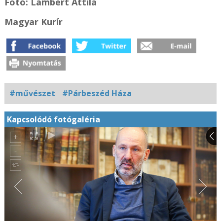
Fotó: Lambert Attila
Magyar Kurír
#művészet
#Párbeszéd Háza
Kapcsolódó fotógaléria