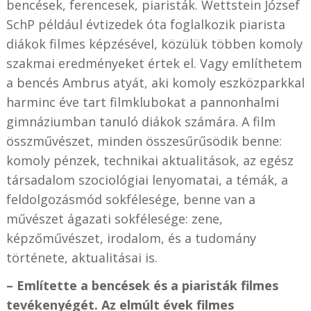
bencések, ferencesek, piaristák. Wettstein József
SchP például évtizedek óta foglalkozik piarista
diákok filmes képzésével, közülük többen komoly
szakmai eredményeket értek el. Vagy említhetem
a bencés Ambrus atyát, aki komoly eszközparkkal
harminc éve tart filmklubokat a pannonhalmi
gimnáziumban tanuló diákok számára. A film
összművészet, minden összesűrűsödik benne:
komoly pénzek, technikai aktualitások, az egész
társadalom szociológiai lenyomatai, a témák, a
feldolgozásmód sokfélesége, benne van a
művészet ágazati sokfélesége: zene,
képzőművészet, irodalom, és a tudomány
története, aktualitásai is.
– Említette a bencések és a piaristák filmes
tevékenyégét. Az elmúlt évek filmes