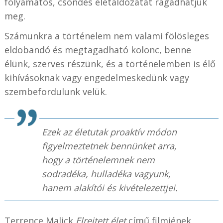
folyamatos, csöndes életáldozatát ragadhatjuk
meg.
Számunkra a történelem nem valami fölösleges
eldobandó és megtagadható kolonc, benne
élünk, szerves részünk, és a történelemben is élő
kihívásoknak vagy engedelmeskedünk vagy
szembefordulunk velük.
Ezek az életutak proaktív módon
figyelmeztetnek bennünket arra,
hogy a történelemnek nem
sodradéka, hulladéka vagyunk,
hanem alakítói és kivételezettjei.
Terrence Malick
Elrejtett élet
című filmjének