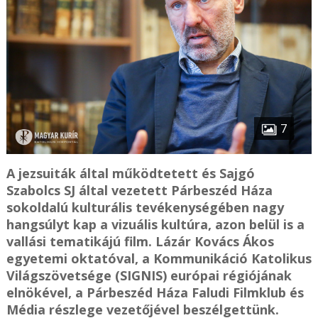
7
A jezsuiták által működtetett és Sajgó
Szabolcs SJ által vezetett Párbeszéd Háza
sokoldalú kulturális tevékenységében nagy
hangsúlyt kap a vizuális kultúra, azon belül is a
vallási tematikájú film. Lázár Kovács Ákos
egyetemi oktatóval, a Kommunikáció Katolikus
Világszövetsége (SIGNIS) európai régiójának
elnökével, a Párbeszéd Háza Faludi Filmklub és
Média részlege vezetőjével beszélgettünk.