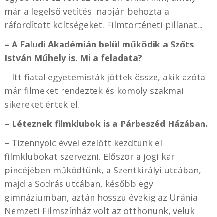
már a legelső vetítési napján behozta a
ráfordított költségeket. Filmtörténeti pillanat...
– A Faludi Akadémián belül működik a Szőts
István Műhely is. Mi a feladata?
– Itt fiatal egyetemisták jöttek össze, akik azóta
már filmeket rendeztek és komoly szakmai
sikereket értek el.
– Léteznek filmklubok is a Párbeszéd Házában.
– Tizennyolc évvel ezelőtt kezdtünk el
filmklubokat szervezni. Először a jogi kar
pincéjében működtünk, a Szentkirályi utcában,
majd a Sodrás utcában, később egy
gimnáziumban, aztán hosszú évekig az Uránia
Nemzeti Filmszínház volt az otthonunk, velük