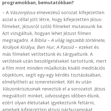
programokban, bemutatókban?
– A
Vászonjézus
elnevezésű sorozat kifejezetten
azzal a céllal jött létre, hogy kifejezetten Jézus-
filmeket, Jézusról szóló filmeket mutassunk be.
Azt vizsgáltuk, hogyan lehet Jézust filmen
megragadni.
A Biblia – A világ legszebb története
,
Királyok Királya
,
Ben Hur
,
A Passió
– ezeket és
más filmeket vetítettünk és tárgyaltunk. A
vetítések után beszélgetéseket tartottunk, mert
a film mint minden műalkotás kiváló meditációs
objektum, segít egy-egy kérdés tisztázásában,
elmélyítheti az ismereteinket. Két év után
Vászonkrisztus
nak neveztük el a sorozatot. Jézus
megváltott minket, üdvösséges időben élünk,
ezért olyan életutakat igyekeztünk feltárni,
amelyek kifejezetten jézusi párhuzamokat