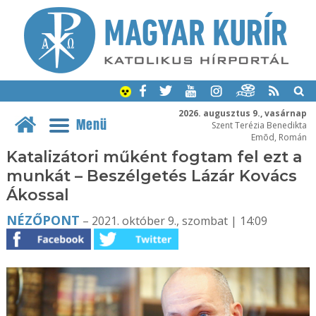
2026. augusztus 9., vasárnap
Menü
Szent Terézia Benedikta
Emõd, Román
Katalizátori műként fogtam fel ezt a
munkát – Beszélgetés Lázár Kovács
Ákossal
NÉZŐPONT
– 2021. október 9., szombat | 14:09