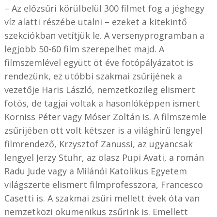
– Az előzsűri körülbelül 300 filmet fog a jéghegy
víz alatti részébe utalni – ezeket a kitekintő
szekciókban vetítjük le. A versenyprogramban a
legjobb 50-60 film szerepelhet majd. A
filmszemlével együtt öt éve fotópályázatot is
rendezünk, ez utóbbi szakmai zsűrijének a
vezetője Haris László, nemzetközileg elismert
fotós, de tagjai voltak a hasonlóképpen ismert
Korniss Péter vagy Móser Zoltán is. A filmszemle
zsűrijében ott volt kétszer is a világhírű lengyel
filmrendező, Krzysztof Zanussi, az ugyancsak
lengyel Jerzy Stuhr, az olasz Pupi Avati, a román
Radu Jude vagy a Milánói Katolikus Egyetem
világszerte elismert filmprofesszora, Francesco
Casetti is. A szakmai zsűri mellett évek óta van
nemzetközi ökumenikus zsűrink is. Emellett