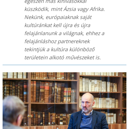
egészen más kihívásokkal
küszködik, mint Ázsia vagy Afrika.
Nekünk, európaiaknak saját
kultúránkat kell újra és újra
felajánlanunk a világnak, ehhez a
felajánláshoz partnereknek
tekintjük a kultúra különböző
területein alkotó művészeket is.