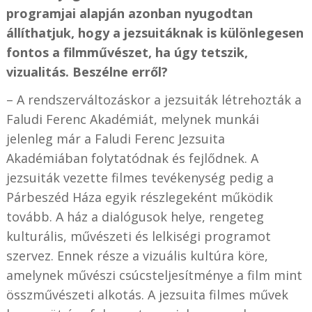
programjai alapján azonban nyugodtan
állíthatjuk, hogy a jezsuitáknak is különlegesen
fontos a filmművészet, ha úgy tetszik,
vizualitás. Beszélne erről?
– A rendszerváltozáskor a jezsuiták létrehozták a
Faludi Ferenc Akadémiát, melynek munkái
jelenleg már a Faludi Ferenc Jezsuita
Akadémiában folytatódnak és fejlődnek. A
jezsuiták vezette filmes tevékenység pedig a
Párbeszéd Háza egyik részlegeként működik
tovább. A ház a dialógusok helye, rengeteg
kulturális, művészeti és lelkiségi programot
szervez. Ennek része a vizuális kultúra köre,
amelynek művészi csúcsteljesítménye a film mint
összművészeti alkotás. A jezsuita filmes művek