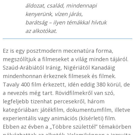
áldozat, család, mindennapi
kenyerünk, vízen járás,
barátság – ilyen témákkal hívtuk
az alkotókat.
Ez is egy posztmodern mecenatúra forma,
megszólítjuk a filmeseket a világ minden tájáról.
Szaúd-Arábiától Iránig, Nigériától Kanadáig
mindenhonnan érkeznek filmesek és filmek.
Tavaly 400 film érkezett, idén eddig 380 körül, de
a nevezés még tart. Rövidfilmekről van szó,
legfeljebb tizenhat percesekről, három
kategóriában: játékfilm, dokumentumfilm, illetve
experientális vagy animációs (kísérleti) film.
Ebben az évben a „Többre születtél” témakörben
pályázhattak az alkotók. Valamiképpen a jezsuita