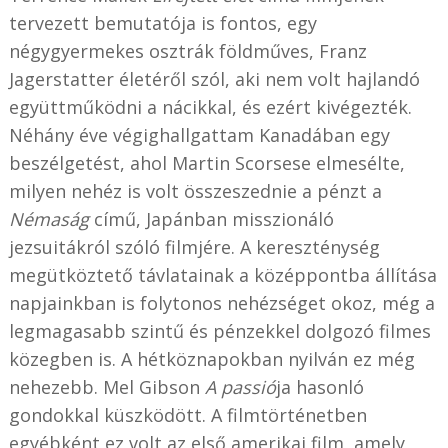
tervezett bemutatója is fontos, egy
négygyermekes osztrák földműves, Franz
Jagerstatter életéről szól, aki nem volt hajlandó
együttműködni a nácikkal, és ezért kivégezték.
Néhány éve végighallgattam Kanadában egy
beszélgetést, ahol Martin Scorsese elmesélte,
milyen nehéz is volt összeszednie a pénzt a
Némaság
című, Japánban misszionáló
jezsuitákról szóló filmjére. A kereszténység
megütköztető távlatainak a középpontba állítása
napjainkban is folytonos nehézséget okoz, még a
legmagasabb szintű és pénzekkel dolgozó filmes
közegben is. A hétköznapokban nyilván ez még
nehezebb. Mel Gibson
A passió
ja hasonló
gondokkal küszködött. A filmtörténetben
egyébként ez volt az első amerikai film, amely