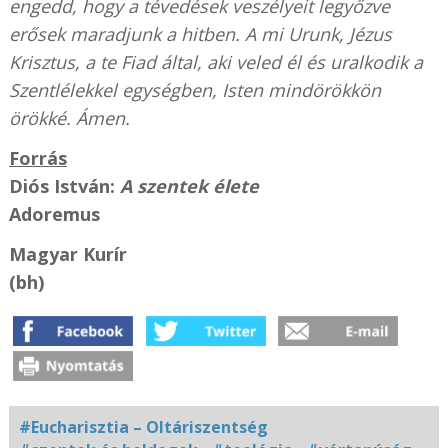
engedd, hogy a tévedések veszélyeit legyőzve
erősek maradjunk a hitben. A mi Urunk, Jézus
Krisztus, a te Fiad által, aki veled él és uralkodik a
Szentlélekkel egységben, Isten mindörökkön
örökké. Ámen.
Forrás
Diós István:
A szentek élete
Adoremus
Magyar Kurír
(bh)
#Eucharisztia – Oltáriszentség