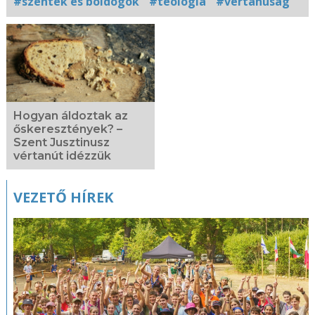
#szentek és boldogok
#teológia
#vértanúság
Kapcsolódó
fotógaléria
Hogyan áldoztak az
őskeresztények? –
Szent Jusztinusz
vértanút idézzük
VEZETŐ HÍREK