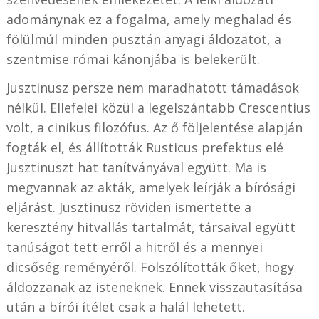
adománynak ez a fogalma, amely meghalad és
fölülmúl minden pusztán anyagi áldozatot, a
szentmise római kánonjába is belekerült.
Jusztinusz persze nem maradhatott támadások
nélkül. Ellefelei közül a legelszántabb Crescentius
volt, a cinikus filozófus. Az ő följelentése alapján
fogták el, és állították Rusticus prefektus elé
Jusztinuszt hat tanítványával együtt. Ma is
megvannak az akták, amelyek leírják a bírósági
eljárást. Jusztinusz röviden ismertette a
keresztény hitvallás tartalmát, társaival együtt
tanúságot tett erről a hitről és a mennyei
dicsőség reményéről. Fölszólították őket, hogy
áldozzanak az isteneknek. Ennek visszautasítása
után a bírói ítélet csak a halál lehetett.