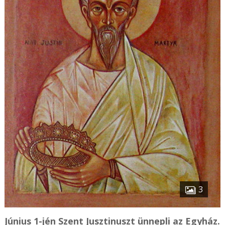
3
Június 1-jén Szent Jusztinuszt ünnepli az Egyház.