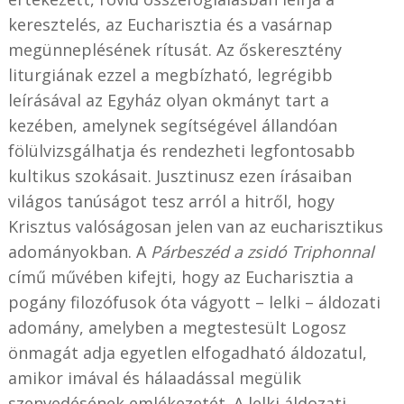
keresztelés, az Eucharisztia és a vasárnap
megünneplésének rítusát. Az őskeresztény
liturgiának ezzel a megbízható, legrégibb
leírásával az Egyház olyan okmányt tart a
kezében, amelynek segítségével állandóan
fölülvizsgálhatja és rendezheti legfontosabb
kultikus szokásait. Jusztinusz ezen írásaiban
világos tanúságot tesz arról a hitről, hogy
Krisztus valóságosan jelen van az eucharisztikus
adományokban. A
Párbeszéd a zsidó Triphonnal
című művében kifejti, hogy az Eucharisztia a
pogány filozófusok óta vágyott – lelki – áldozati
adomány, amelyben a megtestesült Logosz
önmagát adja egyetlen elfogadható áldozatul,
amikor imával és hálaadással megülik
szenvedésének emlékezetét. A lelki áldozati