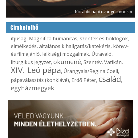
Korábbi napi evangéliumok »
Címkefelhő
ifjúság
,
Magnifica humanitas
,
szentek és boldogok
,
elmélkedés
,
általános kihallgatás/katekézis
,
könyv-
és filmajánló
,
lelkiségi mozgalmak
,
Útravaló
,
ökumené
liturgikus jegyzet
,
,
Szentév
,
Vatikán
,
XIV. Leó pápa
,
Úrangyala/Regina Coeli
,
család
pápaválasztás (konklávé)
,
Erdő Péter
,
,
egyházmegyék