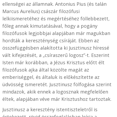
ellenségei az államnak. Antonius Pius (és talán
Marcus Aurelius) császár filozófusi
lelkiismeretéhez és megértéséhez föllebbezett,
főleg annak kimutatásával, hogy a pogány
filozófusok legjobbjai alapjában már magukban
hordták a kereszténység csíráját. Ebben az
összefüggésben alakította ki Jusztinusz híressé
vált kifejezését, a „csíraszerű logosz”-t. Eszerint
Isten már korábban, a Jézus Krisztus előtt élt
filozófusok ajka által közölte magát az
emberiséggel, és általuk is előkészítette az
üdvösség ismeretét. Jusztinusz fölfogása szerint
mindazok, akik ennek a logosznak megfelelően
éltek, alapjában véve már Krisztushoz tartoztak.
Jusztinusz a keresztény istentiszteletről is
értekezett, rövid összefoglalásban leírja a