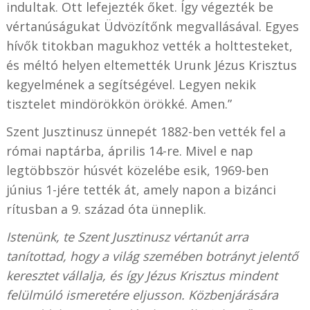
indultak. Ott lefejezték őket. Így végezték be
vértanúságukat Üdvözítőnk megvallásával. Egyes
hívők titokban magukhoz vették a holttesteket,
és méltó helyen eltemették Urunk Jézus Krisztus
kegyelmének a segítségével. Legyen nekik
tisztelet mindörökkön örökké. Amen.”
Szent Jusztinusz ünnepét 1882-ben vették fel a
római naptárba, április 14-re. Mivel e nap
legtöbbször húsvét közelébe esik, 1969-ben
június 1-jére tették át, amely napon a bizánci
rítusban a 9. század óta ünneplik.
Istenünk, te Szent Jusztinusz vértanút arra
tanítottad, hogy a világ szemében botrányt jelentő
keresztet vállalja, és így Jézus Krisztus mindent
felülmúló ismeretére eljusson. Közbenjárására