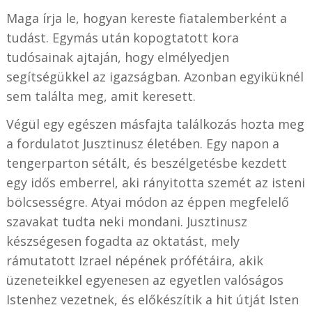
Maga írja le, hogyan kereste fiatalemberként a
tudást. Egymás után kopogtatott kora
tudósainak ajtaján, hogy elmélyedjen
segítségükkel az igazságban. Azonban egyiküknél
sem találta meg, amit keresett.
Végül egy egészen másfajta találkozás hozta meg
a fordulatot Jusztinusz életében. Egy napon a
tengerparton sétált, és beszélgetésbe kezdett
egy idős emberrel, aki rányitotta szemét az isteni
bölcsességre. Atyai módon az éppen megfelelő
szavakat tudta neki mondani. Jusztinusz
készségesen fogadta az oktatást, mely
rámutatott Izrael népének prófétáira, akik
üzeneteikkel egyenesen az egyetlen valóságos
Istenhez vezetnek, és előkészítik a hit útját Isten