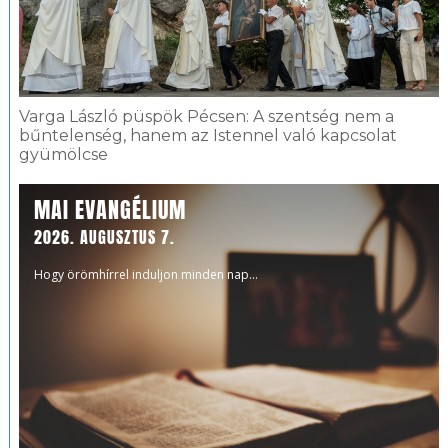
Varga László püspök Pécsen: A szentség nem a
bűntelenség, hanem az Istennel való kapcsolat
gyümölcse
MAI EVANGÉLIUM
2026. AUGUSZTUS 7.
Hogy örömhírrel induljon minden nap...