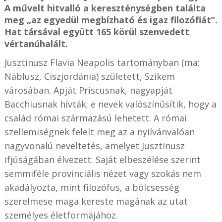
A művelt hitvalló a kereszténységben találta
meg „az egyedül megbízható és igaz filozófiát”.
Hat társával együtt 165 körül szenvedett
vértanúhalált.
Jusztinusz Flavia Neapolis tartományban (ma:
Náblusz, Ciszjordánia) született, Szikem
városában. Apját Priscusnak, nagyapját
Bacchiusnak hívták; e nevek valószínűsítik, hogy a
család római származású lehetett. A római
szellemiségnek felelt meg az a nyilvánvalóan
nagyvonalú neveltetés, amelyet Jusztinusz
ifjúságában élvezett. Saját elbeszélése szerint
semmiféle provinciális nézet vagy szokás nem
akadályozta, mint filozófus, a bölcsesség
szerelmese maga kereste magának az utat
személyes életformájához.