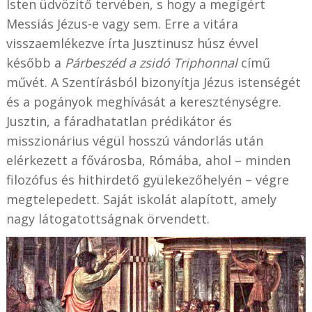
Isten üdvözítő tervében, s hogy a megígért
Messiás Jézus-e vagy sem. Erre a vitára
visszaemlékezve írta Jusztinusz húsz évvel
később a
Párbeszéd a zsidó Triphonnal
című
művét. A Szentírásból bizonyítja Jézus istenségét
és a pogányok meghívását a kereszténységre.
Jusztin, a fáradhatatlan prédikátor és
misszionárius végül hosszú vándorlás után
elérkezett a fővárosba, Rómába, ahol – minden
filozófus és hithirdető gyülekezőhelyén – végre
megtelepedett. Saját iskolát alapított, amely
nagy látogatottságnak örvendett.