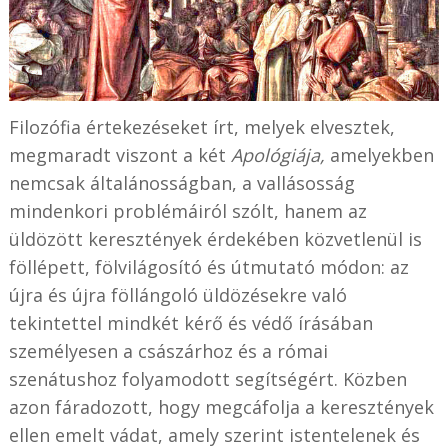
Filozófia értekezéseket írt, melyek elvesztek,
megmaradt viszont a két
Apológiája,
amelyekben
nemcsak általánosságban, a vallásosság
mindenkori problémáiról szólt, hanem az
üldözött keresztények érdekében közvetlenül is
föllépett, fölvilágosító és útmutató módon: az
újra és újra föllángoló üldözésekre való
tekintettel mindkét kérő és védő írásában
személyesen a császárhoz és a római
szenátushoz folyamodott segítségért. Közben
azon fáradozott, hogy megcáfolja a keresztények
ellen emelt vádat, amely szerint istentelenek és