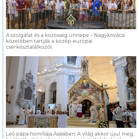
A szolgálat és a közösség ünnepe – Nagykovácsi
közelében tartják a közép-európai
cserkésztalálkozót
Leó pápa homíliája Assisiben: A világ akkor újul meg,