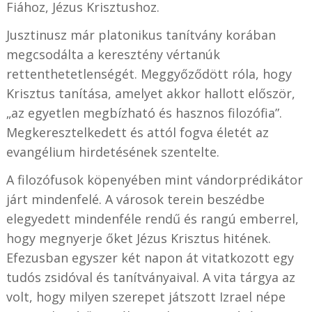
Fiához, Jézus Krisztushoz.
Jusztinusz már platonikus tanítvány korában
megcsodálta a keresztény vértanúk
rettenthetetlenségét. Meggyőződött róla, hogy
Krisztus tanítása, amelyet akkor hallott először,
„az egyetlen megbízható és hasznos filozófia”.
Megkeresztelkedett és attól fogva életét az
evangélium hirdetésének szentelte.
A filozófusok köpenyében mint vándorprédikátor
járt mindenfelé. A városok terein beszédbe
elegyedett mindenféle rendű és rangú emberrel,
hogy megnyerje őket Jézus Krisztus hitének.
Efezusban egyszer két napon át vitatkozott egy
tudós zsidóval és tanítványaival. A vita tárgya az
volt, hogy milyen szerepet játszott Izrael népe