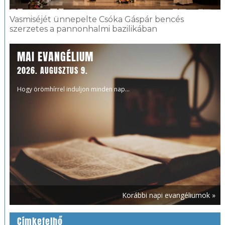
Vasmiséjét ünnepelte Csóka Gáspár bencés
szerzetes a pannonhalmi bazilikában
MAI EVANGÉLIUM
2026. AUGUSZTUS 9.
Hogy örömhírrel induljon minden nap...
Korábbi napi evangéliumok »
Címkefelhő