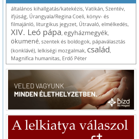
általános kihallgatás/katekézis
,
Vatikán
,
Szentév
,
ifjúság
,
Úrangyala/Regina Coeli
,
könyv- és
filmajánló
,
liturgikus jegyzet
,
Útravaló
,
elmélkedés
,
XIV. Leó pápa
egyházmegyék
,
,
ökumené
,
szentek és boldogok
,
pápaválasztás
család
(konklávé)
,
lelkiségi mozgalmak
,
,
Magnifica humanitas
,
Erdő Péter