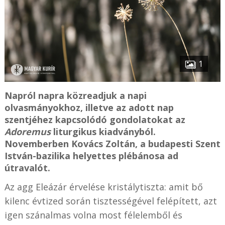
1
Napról napra közreadjuk a napi
olvasmányokhoz, illetve az adott nap
szentjéhez kapcsolódó gondolatokat az
Adoremus
liturgikus kiadványból.
Novemberben Kovács Zoltán, a budapesti Szent
István-bazilika helyettes plébánosa ad
útravalót.
Az agg Eleázár érvelése kristálytiszta: amit bő
kilenc évtized során tisztességével felépített, azt
igen szánalmas volna most félelemből és