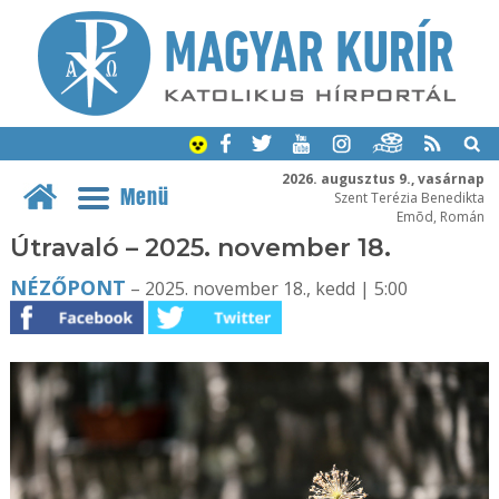
2026. augusztus 9., vasárnap
Menü
Szent Terézia Benedikta
Emõd, Román
Útravaló – 2025. november 18.
NÉZŐPONT
– 2025. november 18., kedd | 5:00