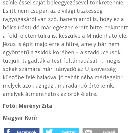
színleléssel saját beleegyezésével tönkretennie.
És itt nem csupán az e világi tisztesség
ragyogásáról van szó, hanem arról is, hogy ez a
bölcs írástudó már egészen érett hittel tekintett
a földi életen túlra is, készülve a Mindenható elé.
Jézus is épít majd erre a hitre, amely bár nem
egyöntetű a zsidók körében – a szadduceusok,
tudjuk, tagadták a test föltámadását –, mégis
sokak számára már irányadó az Újszövetség
küszöbe felé haladva. Jó tehát néha mérlegelni:
melyek azok az igazi, maradandó értékeink,
amelyek átmenthetők az örök életre.
Fotó: Merényi Zita
Magyar Kurír