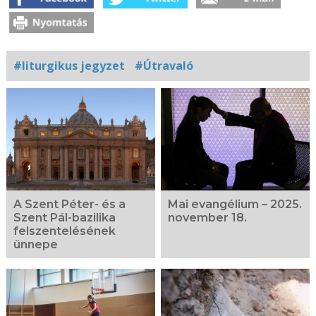
#liturgikus jegyzet
#Útravaló
Kapcsolódó
fotógaléria
A Szent Péter- és a
Mai evangélium – 2025.
Szent Pál-bazilika
november 18.
felszentelésének
ünnepe