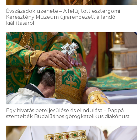
Évszázadok üzenete – A felújított esztergomi
Keresztény Múzeum újrarendezett állandó
kiállításáról
Egy hivatás beteljesülése és elindulása – Pappá
szentelték Budai János görögkatolikus diakónust