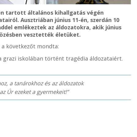
en tartott általános kihallgatás végén
airól. Ausztriában június 11-én, szerdán 10
ddel emlékeztek az áldozatokra, akik június
dözésben vesztették életüket.
n a következőt mondta:
razi iskolában történt tragédia áldozataiért.
oz, a tanárokhoz és az áldozatok
az Úr ezeket a gyermekeit!”