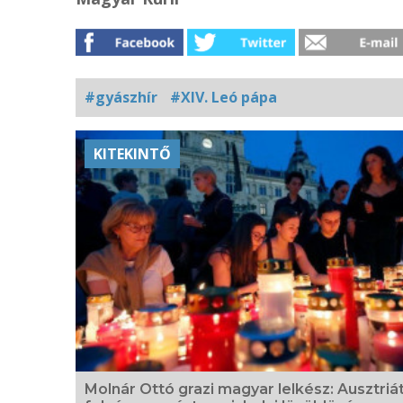
#gyászhír
#XIV. Leó pápa
Kapcsolódó
KITEKINTŐ
fotógaléria
Molnár Ottó grazi magyar lelkész: Ausztriá