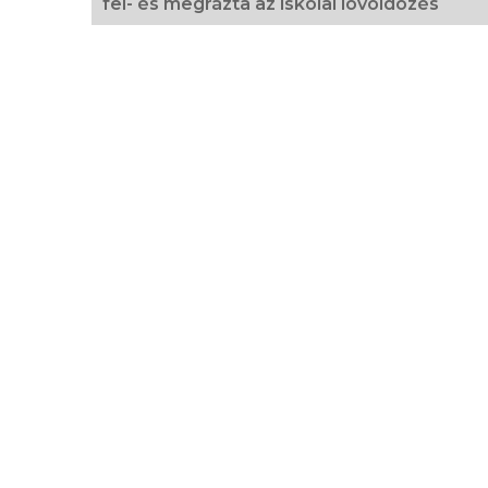
fel- és megrázta az iskolai lövöldözés