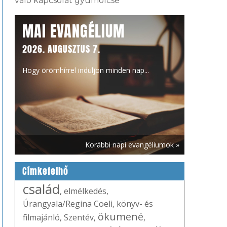
való kapcsolat gyümölcse
MAI EVANGÉLIUM
2026. AUGUSZTUS 7.
Hogy örömhírrel induljon minden nap...
Korábbi napi evangéliumok »
Címkefelhő
család
,
elmélkedés
,
Úrangyala/Regina Coeli
,
könyv- és
ökumené
filmajánló
,
Szentév
,
,