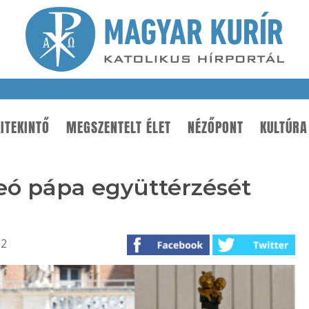
ITEKINTŐ
MEGSZENTELT ÉLET
NÉZŐPONT
KULTÚRA
Leó pápa együttérzését
32