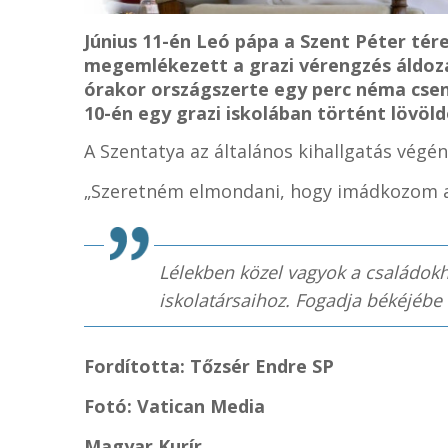
Június 11-én Leó pápa a Szent Péter tér
megemlékezett a grazi vérengzés áldozat
órakor országszerte egy perc néma csen
10-én egy grazi iskolában történt lövöl
A Szentatya az általános kihallgatás végé
„Szeretném elmondani, hogy imádkozom a g
Lélekben közel vagyok a családokh
iskolatársaihoz. Fogadja békéjébe 
Fordította: Tőzsér Endre SP
Fotó: Vatican Media
Magyar Kurír