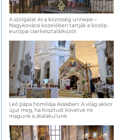
A szolgálat és a közösség ünnepe –
Nagykovácsi közelében tartják a közép-
európai cserkésztalálkozót
Leó pápa homíliája Assisiben: A világ akkor
újul meg, ha Krisztust követve mi
magunk is átalakulunk