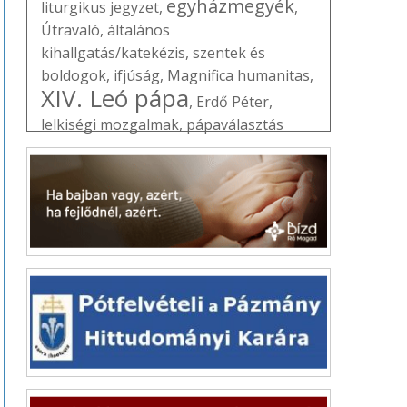
egyházmegyék
liturgikus jegyzet
,
,
Útravaló
,
általános
kihallgatás/katekézis
,
szentek és
boldogok
,
ifjúság
,
Magnifica humanitas
,
XIV. Leó pápa
,
Erdő Péter
,
lelkiségi mozgalmak
,
pápaválasztás
(konklávé)
,
Vatikán