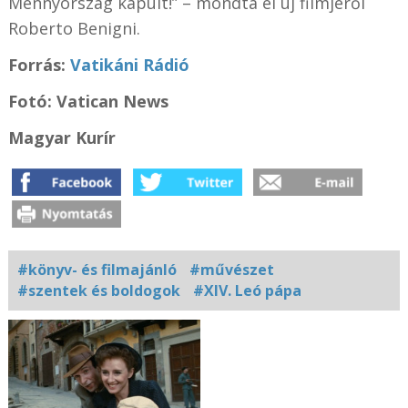
Mennyország kapuit!” – mondta el új filmjéről
Roberto Benigni.
Forrás:
Vatikáni Rádió
Fotó: Vatican News
Magyar Kurír
#könyv- és filmajánló
#művészet
#szentek és boldogok
#XIV. Leó pápa
Kapcsolódó
fotógaléria