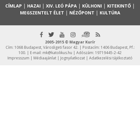
|
|
|
|
|
CÍMLAP
HAZAI
XIV. LEÓ PÁPA
KÜLHONI
KITEKINTŐ
|
|
MEGSZENTELT ÉLET
NÉZŐPONT
KULTÚRA
2005-2015 © Magyar Kurír
Cím: 1068 Budapest, Városligeti fasor 42. | Postacím: 1406 Budapest, Pf.:
100. | E-mail:
mk@katolikus.hu
| Adószám: 19719445-2-42
Impresszum
|
Médiaajánlat
|
Jognyilatkozat
|
Adatkezelési tájékoztató