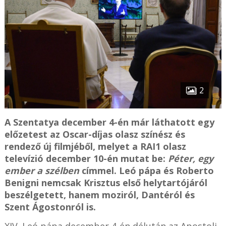
2
A Szentatya december 4-én már láthatott egy
előzetest az Oscar-díjas olasz színész és
rendező új filmjéből, melyet a RAI1 olasz
televízió december 10-én mutat be:
Péter, egy
ember a szélben
címmel. Leó pápa és Roberto
Benigni nemcsak Krisztus első helytartójáról
beszélgetett, hanem moziról, Dantéról és
Szent Ágostonról is.
XIV. Leó pápa december 4-én délután az Apostoli