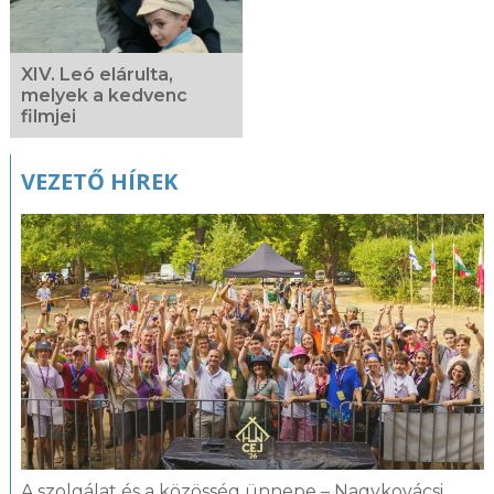
XIV. Leó elárulta,
melyek a kedvenc
filmjei
VEZETŐ HÍREK
A szolgálat és a közösség ünnepe – Nagykovácsi