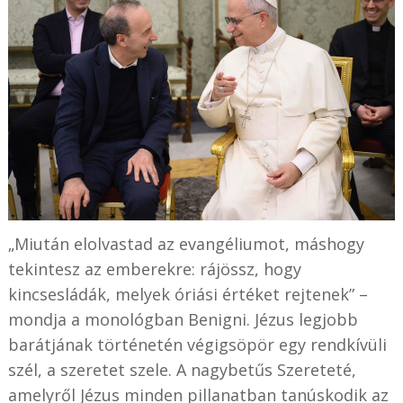
„Miután elolvastad az evangéliumot, máshogy
tekintesz az emberekre: rájössz, hogy
kincsesládák, melyek óriási értéket rejtenek” –
mondja a monológban Benigni. Jézus legjobb
barátjának történetén végigsöpör egy rendkívüli
szél, a szeretet szele. A nagybetűs Szereteté,
amelyről Jézus minden pillanatban tanúskodik az