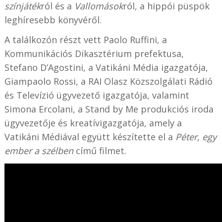
színjáték
ról és a
Vallomások
ról, a hippói püspök
leghíresebb könyvéről.
A találkozón részt vett Paolo Ruffini, a
Kommunikációs Dikasztérium prefektusa,
Stefano D’Agostini, a Vatikáni Média igazgatója,
Giampaolo Rossi, a RAI Olasz Közszolgálati Rádió
és Televízió ügyvezető igazgatója, valamint
Simona Ercolani, a Stand by Me produkciós iroda
ügyvezetője és kreatívigazgatója, amely a
Vatikáni Médiával együtt készítette el a
Péter, egy
ember a szélben
című filmet.