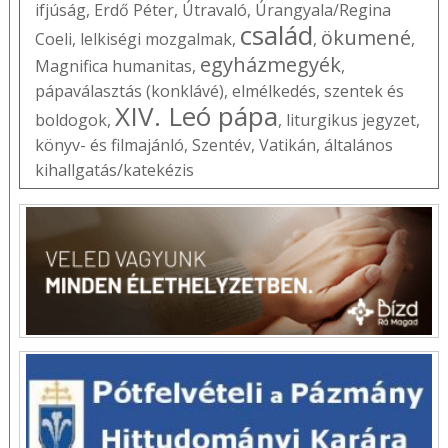
ifjúság
,
Erdő Péter
,
Útravaló
,
Úrangyala/Regina
család
ökumené
Coeli
,
lelkiségi mozgalmak
,
,
,
egyházmegyék
Magnifica humanitas
,
,
pápaválasztás (konklávé)
,
elmélkedés
,
szentek és
XIV. Leó pápa
boldogok
,
,
liturgikus jegyzet
,
könyv- és filmajánló
,
Szentév
,
Vatikán
,
általános
kihallgatás/katekézis