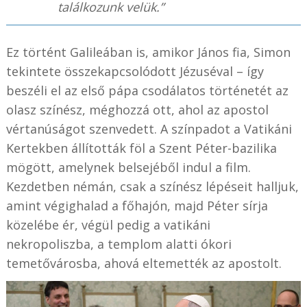
találkozunk velük.”
Ez történt Galileában is, amikor János fia, Simon
tekintete összekapcsolódott Jézuséval – így
beszéli el az első pápa csodálatos történetét az
olasz színész, méghozzá ott, ahol az apostol
vértanúságot szenvedett. A színpadot a Vatikáni
Kertekben állították föl a Szent Péter-bazilika
mögött, amelynek belsejéből indul a film.
Kezdetben némán, csak a színész lépéseit halljuk,
amint végighalad a főhajón, majd Péter sírja
közelébe ér, végül pedig a vatikáni
nekropoliszba, a templom alatti ókori
temetővárosba, ahová eltemették az apostolt.