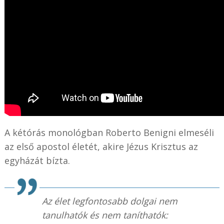
A kétórás monológban Roberto Benigni elmeséli
az első apostol életét, akire Jézus Krisztus az
egyházát bízta.
Az élet legfontosabb dolgai nem
tanulhatók és nem taníthatók: