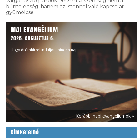
Varga László püspök Pécsen: A szentség nem a
bűntelenség, hanem az Istennel való kapcsolat
gyümölcse
MAI EVANGÉLIUM
2026. AUGUSZTUS 6.
Hogy örömhírrel induljon minden nap...
Korábbi napi evangéliumok »
Címkefelhő