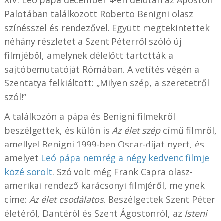
Palotában találkozott Roberto Benigni olasz
színésszel és rendezővel. Együtt megtekintettek
néhány részletet a Szent Péterről szóló új
filmjéből, amelynek délelőtt tartották a
sajtóbemutatóját Rómában. A vetítés végén a
Szentatya felkiáltott: „Milyen szép, a szeretetről
szól!”
A találkozón a pápa és Benigni filmekről
beszélgettek, és külön is
Az élet szép
című filmről,
amellyel Benigni 1999-ben Oscar-díjat nyert, és
amelyet
Leó pápa nemrég a négy kedvenc filmje
közé sorolt
. Szó volt még Frank Capra olasz-
amerikai rendező karácsonyi filmjéről, melynek
címe:
Az élet csodálatos
. Beszélgettek Szent Péter
életéről, Dantéról és Szent Ágostonról, az
Isteni