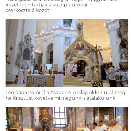
közelében tartják a közép-európai
cserkésztalálkozót
Leó pápa homíliája Assisiben: A világ akkor újul meg,
ha Krisztust követve mi magunk is átalakulunk