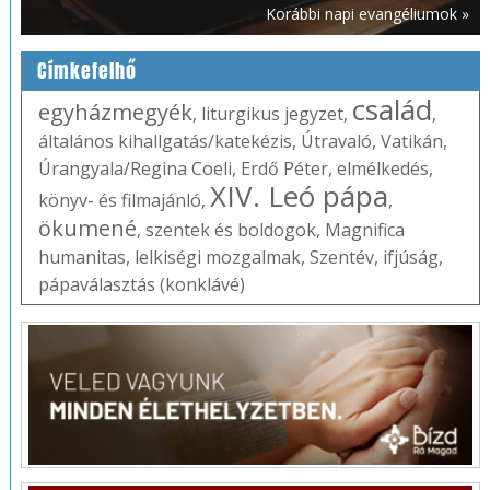
Korábbi napi evangéliumok »
Címkefelhő
család
egyházmegyék
,
liturgikus jegyzet
,
,
általános kihallgatás/katekézis
,
Útravaló
,
Vatikán
,
Úrangyala/Regina Coeli
,
Erdő Péter
,
elmélkedés
,
XIV. Leó pápa
könyv- és filmajánló
,
,
ökumené
,
szentek és boldogok
,
Magnifica
humanitas
,
lelkiségi mozgalmak
,
Szentév
,
ifjúság
,
pápaválasztás (konklávé)