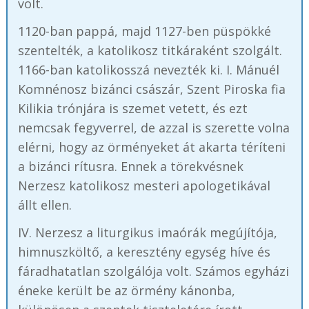
volt.
1120-ban pappá, majd 1127-ben püspökké
szentelték, a katolikosz titkáraként szolgált.
1166-ban katolikosszá nevezték ki. I. Mánuél
Komnénosz bizánci császár, Szent Piroska fia
Kilikia trónjára is szemet vetett, és ezt
nemcsak fegyverrel, de azzal is szerette volna
elérni, hogy az örményeket át akarta téríteni
a bizánci rítusra. Ennek a törekvésnek
Nerzesz katolikosz mesteri apologetikával
állt ellen.
IV. Nerzesz a liturgikus imaórák megújítója,
himnuszköltő, a keresztény egység híve és
fáradhatatlan szolgálója volt. Számos egyházi
éneke került be az örmény kánonba,