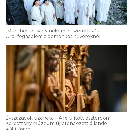
„Mert becses vagy nekem és szeretlek” –
Örökfogadalom a domonkos nővéreknél
Évszázadok üzenete – A felújított esztergomi
Keresztény Múzeum újrarendezett állandó
kiállításáról