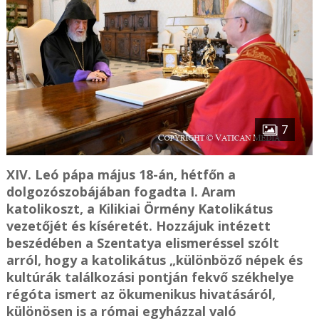
7
XIV. Leó pápa május 18-án, hétfőn a
dolgozószobájában fogadta I. Aram
katolikoszt, a Kilikiai Örmény Katolikátus
vezetőjét és kíséretét. Hozzájuk intézett
beszédében a Szentatya elismeréssel szólt
arról, hogy a katolikátus „különböző népek és
kultúrák találkozási pontján fekvő székhelye
régóta ismert az ökumenikus hivatásáról,
különösen is a római egyházzal való