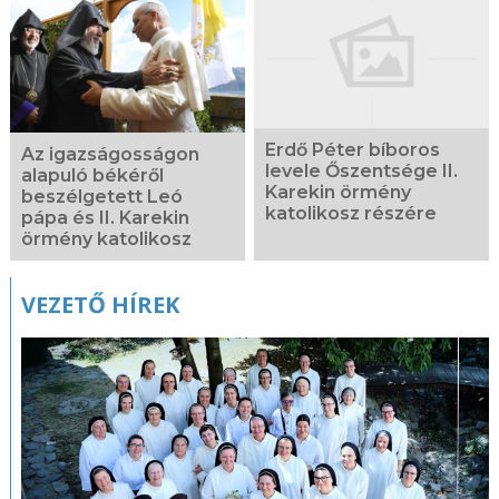
Erdő Péter bíboros
Az igazságosságon
levele Őszentsége II.
alapuló békéről
Karekin örmény
beszélgetett Leó
katolikosz részére
pápa és II. Karekin
örmény katolikosz
VEZETŐ HÍREK