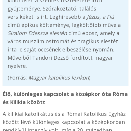
különösen a szentek tiszteletére írott
gyűjteménye. Szórakoztató, találós
versikéket is írt. Leghíresebb a
Jézus, a Fiú
című epikus költeménye, legköltőibb műve a
Siralom Edessza elestén
című eposz, amely a
város muszlim ostromát és tragikus elestét
írta le saját öccsének elbeszélése nyomán.
Műveiből Tandori Dezső fordított magyar
nyelvre.
(Forrás:
Magyar katolikus lexikon
)
Élő, különleges kapcsolat a középkor óta Róma
és Kilikia között
A kilikiai katolikátus és a Római Katolikus Egyház
között lévő különleges kapcsolat a középkorban
rendkívül intenzív volt, míg a 20. században,