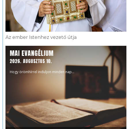
Az ember Istenhez vezető útja
MAI EVANGÉLIUM
2026. AUGUSZTUS 10.
Hogy örömhírrel induljon minden nap...