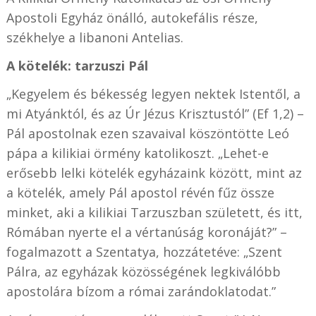
Apostoli Egyház önálló, autokefális része,
székhelye a libanoni Antelias.
A kötelék: tarzuszi Pál
„Kegyelem és békesség legyen nektek Istentől, a
mi Atyánktól, és az Úr Jézus Krisztustól” (Ef 1,2) –
Pál apostolnak ezen szavaival köszöntötte Leó
pápa a kilikiai örmény katolikoszt. „Lehet-e
erősebb lelki kötelék egyházaink között, mint az
a kötelék, amely Pál apostol révén fűz össze
minket, aki a kilikiai Tarzuszban született, és itt,
Rómában nyerte el a vértanúság koronáját?” –
fogalmazott a Szentatya, hozzátetéve: „Szent
Pálra, az egyházak közösségének legkiválóbb
apostolára bízom a római zarándoklatodat.”