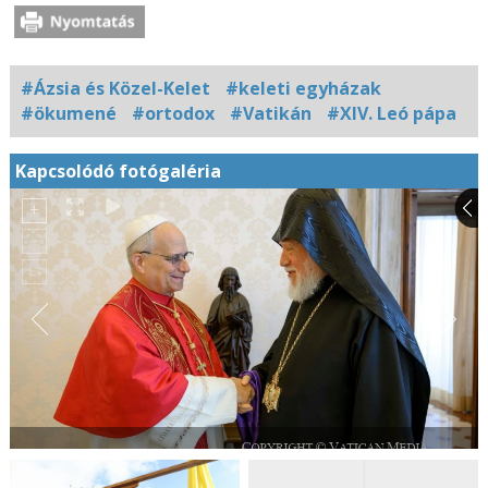
#Ázsia és Közel-Kelet
#keleti egyházak
#ökumené
#ortodox
#Vatikán
#XIV. Leó pápa
Kapcsolódó fotógaléria