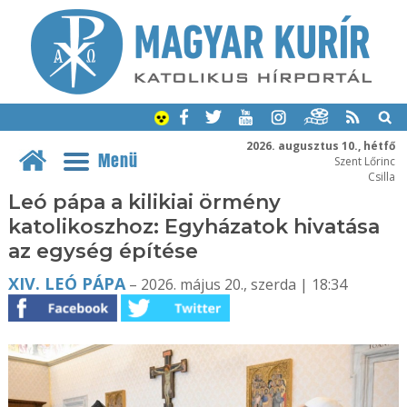
2026. augusztus 10., hétfő
Menü
Szent Lőrinc
Csilla
Leó pápa a kilikiai örmény
katolikoszhoz: Egyházatok hivatása
az egység építése
XIV. LEÓ PÁPA
– 2026. május 20., szerda | 18:34