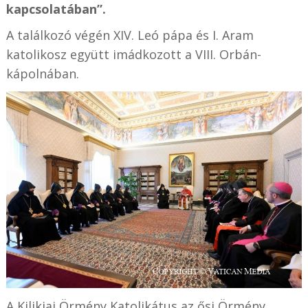
kapcsolatában”.
A találkozó végén XIV. Leó pápa és I. Aram
katolikosz együtt imádkozott a VIII. Orbán-
kápolnában.
A Kilikiai Örmény Katolikátus az ősi Örmény