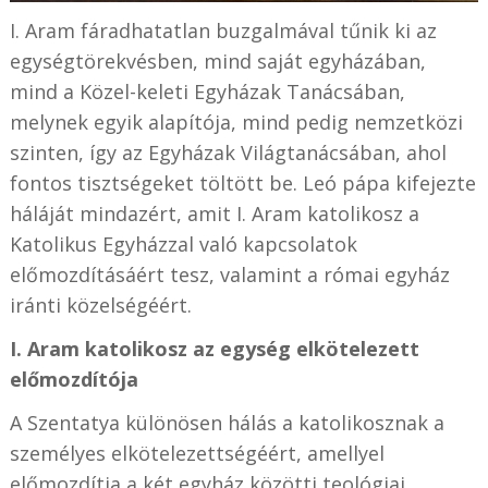
I. Aram fáradhatatlan buzgalmával tűnik ki az
egységtörekvésben, mind saját egyházában,
mind a Közel-keleti Egyházak Tanácsában,
melynek egyik alapítója, mind pedig nemzetközi
szinten, így az Egyházak Világtanácsában, ahol
fontos tisztségeket töltött be. Leó pápa kifejezte
háláját mindazért, amit I. Aram katolikosz a
Katolikus Egyházzal való kapcsolatok
előmozdításáért tesz, valamint a római egyház
iránti közelségéért.
I. Aram katolikosz az egység elkötelezett
előmozdítója
A Szentatya különösen hálás a katolikosznak a
személyes elkötelezettségéért, amellyel
előmozdítja a két egyház közötti teológiai