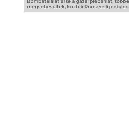
Bombatalálat érte a gázai plébániát, több
megsebesültek, köztük Romanelli plébáno