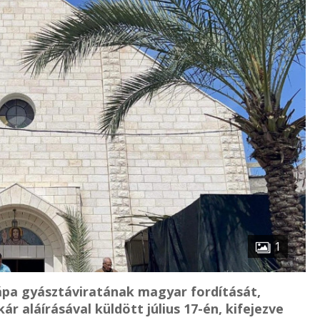
1
ápa gyásztáviratának magyar fordítását,
ár aláírásával küldött július 17-én, kifejezve