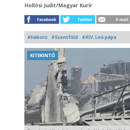
Hollósi Judit/Magyar Kurír
#háború
#Szentföld
#XIV. Leó pápa
Kapcsolódó
KITEKINTŐ
fotógaléria