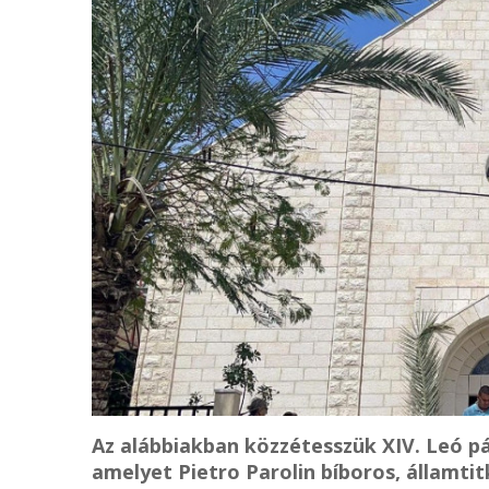
Az alábbiakban közzétesszük XIV. Leó p
amelyet Pietro Parolin bíboros, államtitk