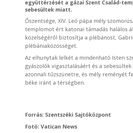
együttérzését a gázai Szent Család-te
sebesültek miatt.
Őszentsége, XIV. Leó pápa mély szomorúsá
templomot ért katonai támadás halálos áldo
közelségéről biztosítja a plébánost, Gabri
plébániaközösséget.
Az elhunytak lelkét a mindenható Isten sz
gyászolók vigasztalásáért és a sebesültek 
azonnali tűzszünetre, és mély reményét fe
béke iránt a térségben.
Forrás: Szentszéki Sajtóközpont
Fotó: Vatican News