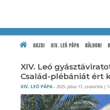
HAZAI
XIV. LEÓ PÁPA
KÜLHONI
K
XIV. Leó gyásztávirato
Család-plébániát ért
XIV. LEÓ PÁPA
– 2025. július 17., csütörtök | 1