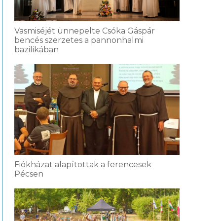
Vasmiséjét ünnepelte Csóka Gáspár
bencés szerzetes a pannonhalmi
bazilikában
Fiókházat alapítottak a ferencesek
Pécsen