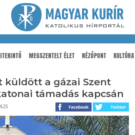
ITEKINTŐ
MEGSZENTELT ÉLET
NÉZŐPONT
KULTÚRA
t küldött a gázai Szent
 katonai támadás kapcsán
4:25