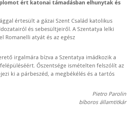
mplomot ért katonai támadásban elhunytak és
ggal értesült a gázai Szent Család katolikus
zatairól és sebesültjeiről. A Szentatya lelki
el Romanelli atyát és az egész
erető irgalmára bízva a Szentatya imádkozik a
felépüléséért. Őszentsége ismételten felszólít az
jezi ki a párbeszéd, a megbékélés és a tartós
Pietro Parolin
bíboros államtitkár