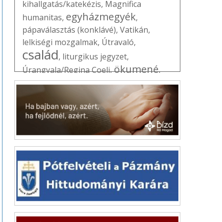
kihallgatás/katekézis
,
Magnifica
egyházmegyék
humanitas
,
,
pápaválasztás (konklávé)
,
Vatikán
,
lelkiségi mozgalmak
,
Útravaló
,
család
,
liturgikus jegyzet
,
ökumené
Úrangyala/Regina Coeli
,
,
Erdő Péter
,
ifjúság
,
Szentév