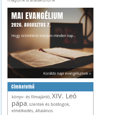
magunk is átalakulunk
MAI EVANGÉLIUM
2026. AUGUSZTUS 7.
Hogy örömhírrel induljon minden nap...
Korábbi napi evangéliumok »
Címkefelhő
XIV. Leó
könyv- és filmajánló
,
pápa
,
szentek és boldogok
,
elmélkedés
,
általános