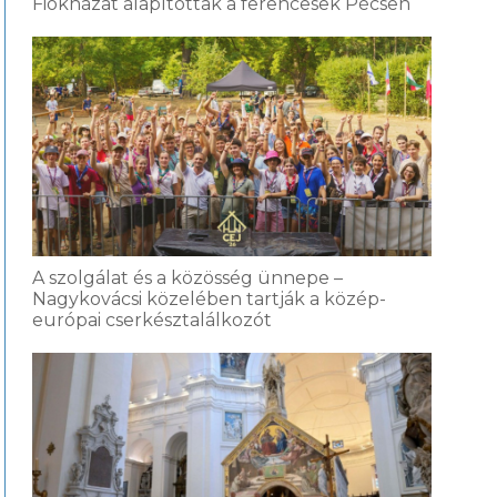
Fiókházat alapítottak a ferencesek Pécsen
A szolgálat és a közösség ünnepe –
Nagykovácsi közelében tartják a közép-
európai cserkésztalálkozót