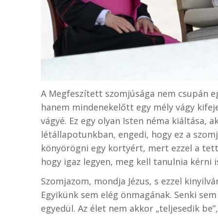
A Megfeszített szomjúsága nem csupán egy
hanem mindenekelőtt egy mély vágy kifejez
vágyé. Ez egy olyan Isten néma kiáltása, 
létállapotunkban, engedi, hogy ez a szomjú
könyörögni egy kortyért, mert ezzel a tet
hogy igaz legyen, meg kell tanulnia kérni i
Szomjazom, mondja Jézus, s ezzel kinyilvá
Egyikünk sem elég önmagának. Senki sem
egyedül. Az élet nem akkor „teljesedik b