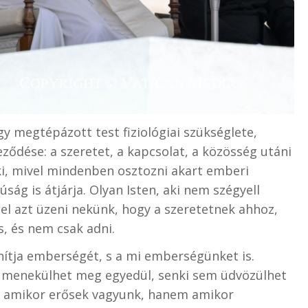
 megtépázott test fiziológiai szükséglete,
ődése: a szeretet, a kapcsolat, a közösség utáni
aki, mivel mindenben osztozni akart emberi
ság is átjárja. Olyan Isten, aki nem szégyell
tel azt üzeni nekünk, hogy a szeretetnek ahhoz,
s, és nem csak adni.
nítja emberségét, s a mi emberségünket is.
 menekülhet meg egyedül, senki sem üdvözülhet
e”, amikor erősek vagyunk, hanem amikor