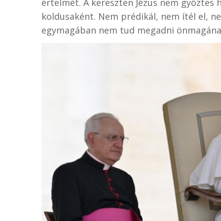
értelmét. A kereszten Jézus nem győztes 
koldusaként. Nem prédikál, nem ítél el, ne
egymagában nem tud megadni önmagána