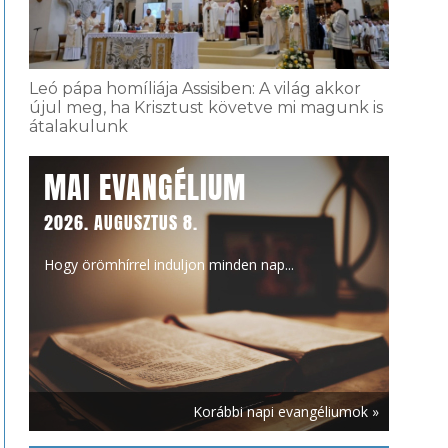
Leó pápa homíliája Assisiben: A világ akkor
újul meg, ha Krisztust követve mi magunk is
átalakulunk
MAI EVANGÉLIUM
2026. AUGUSZTUS 8.
Hogy örömhírrel induljon minden nap...
Korábbi napi evangéliumok »