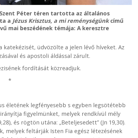
Szent Péter téren tartotta az általános
tta a
Jézus Krisztus, a mi reménységünk
című
lvű mai beszédének témája: A keresztre
 katekézisét, üdvözölte a jelen lévő híveket. Az
ásával és apostoli áldással zárult.
ézisének fordítását közreadjuk.
*
us életének legfényesebb s egyben legsötétebb
irányítja figyelmünket, melyek rendkívül mély
28), és rögtön utána: „Beteljesedett” (Jn 19,30).
, melyek feltárják Isten Fia egész létezésének