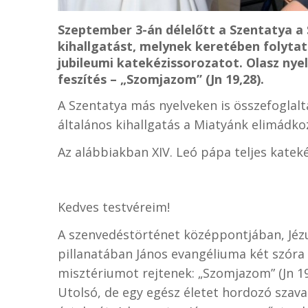
Szeptember 3-án délelőtt a Szentatya a 
kihallgatást, melynek keretében folyta
jubileumi katekézissorozatot. Olasz nye
feszítés – „Szomjazom” (Jn 19,28).
A Szentatya más nyelveken is összefoglalta
általános kihallgatás a Miatyánk elimádkoz
Az alábbiakban XIV. Leó pápa teljes katek
Kedves testvéreim!
A szenvedéstörténet középpontjában, Jéz
pillanatában János evangéliuma két szóra 
misztériumot rejtenek: „Szomjazom” (Jn 19,
Utolsó, de egy egész életet hordozó szavak