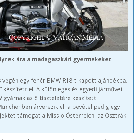
ynek ára a madagaszkári gyermekeket
ás végén egy fehér BMW R18-t kapott ajándékba,
 készített el. A különleges és egyedi járművet
W gyárnak az ő tiszteletére készített
ünchenben árverezik el, a bevétel pedig egy
ektet támogat a Missio Österreich, az Osztrák