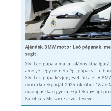
Ajándék BMW motor Leó pápának, mel
segíti
XIV. Leó pápa a mai általános kihallgat
amelyet egy német cég „pápai stílusban”
XIV. Leó pápa kézjegyével látta el. A BM
motorkerékpárját 2025. október 18-án M
madagaszkári gyermekjótékonysági proj
Katolikus Misszió közvetítésével.