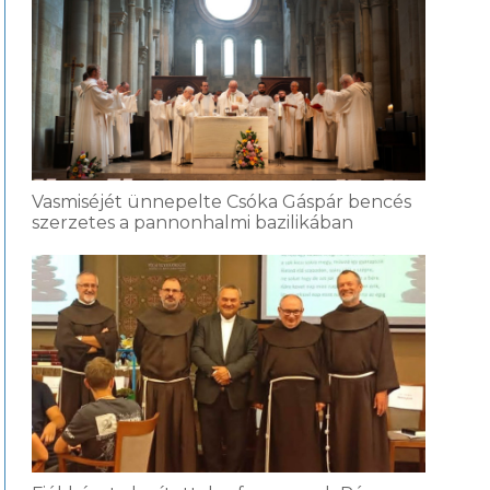
Vasmiséjét ünnepelte Csóka Gáspár bencés
szerzetes a pannonhalmi bazilikában