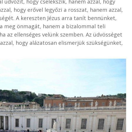
l üdvözít, hogy cselekszik, hanem azzal, hogy
zzal, hogy erővel legyőzi a rosszat, hanem azzal,
égét. A kereszten Jézus arra tanít bennünket,
ja meg önmagát, hanem a bizalommal teli
 ha az ellenséges velünk szemben. Az üdvösséget
azzal, hogy alázatosan elismerjük szükségünket,