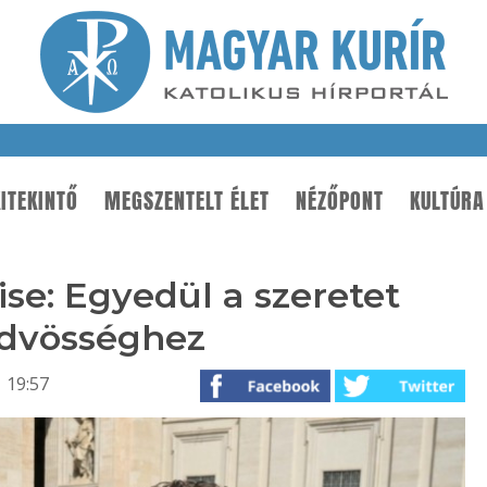
ITEKINTŐ
MEGSZENTELT ÉLET
NÉZŐPONT
KULTÚRA
ise: Egyedül a szeretet
üdvösséghez
 19:57