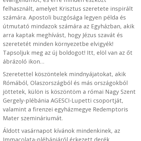
felhasznált, amelyet Krisztus szeretete inspirált
számára. Apostoli buzgósága legyen példa és
útmutató mindazok számára az Egyházban, akik
arra kaptak meghívást, hogy Jézus szavát és
szeretetét minden környezetbe elvigyék!
Tapsoljuk meg az új boldogot! Itt, elöl van az őt
ábrázoló ikon…
Szeretettel köszöntelek mindnyájatokat, akik
Rómából, Olaszországból és más országokból
jöttetek, külön is köszöntöm a római Nagy Szent
Gergely-plébánia AGESCI-Lupetti csoportját,
valamint a firenzei egyházmegye Redemptoris
Mater szemináriumát.
Áldott vasárnapot kívánok mindenkinek, az
Immacolata-plébániáról érkezett derék