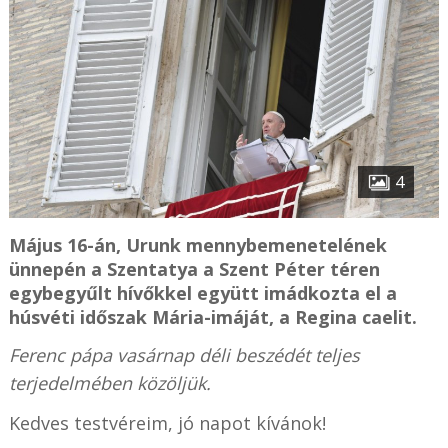
4
Május 16-án, Urunk mennybemenetelének
ünnepén a Szentatya a Szent Péter téren
egybegyűlt hívőkkel együtt imádkozta el a
húsvéti időszak Mária-imáját, a Regina caelit.
Ferenc pápa vasárnap déli beszédét teljes
terjedelmében közöljük.
Kedves testvéreim, jó napot kívánok!