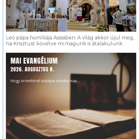
Leó pápa homíliája Assisiben: A világ akkor újul meg,
ha Krisztust követve mi magunk is átalakulunk
MAI EVANGÉLIUM
2026. AUGUSZTUS 8.
Hogy örömhírrel induljon minden nap...