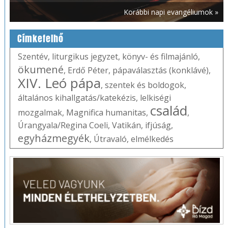
Korábbi napi evangéliumok »
Címkefelhő
Szentév
,
liturgikus jegyzet
,
könyv- és filmajánló
,
ökumené
,
Erdő Péter
,
pápaválasztás (konklávé)
,
XIV. Leó pápa
,
szentek és boldogok
,
általános kihallgatás/katekézis
,
lelkiségi
család
mozgalmak
,
Magnifica humanitas
,
,
Úrangyala/Regina Coeli
,
Vatikán
,
ifjúság
,
egyházmegyék
,
Útravaló
,
elmélkedés