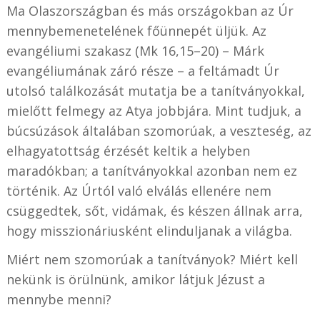
Ma Olaszországban és más országokban az Úr
mennybemenetelének főünnepét üljük. Az
evangéliumi szakasz (Mk 16,15–20) – Márk
evangéliumának záró része – a feltámadt Úr
utolsó találkozását mutatja be a tanítványokkal,
mielőtt felmegy az Atya jobbjára. Mint tudjuk, a
búcsúzások általában szomorúak, a veszteség, az
elhagyatottság érzését keltik a helyben
maradókban; a tanítványokkal azonban nem ez
történik. Az Úrtól való elválás ellenére nem
csüggedtek, sőt, vidámak, és készen állnak arra,
hogy misszionáriusként elinduljanak a világba.
Miért nem szomorúak a tanítványok? Miért kell
nekünk is örülnünk, amikor látjuk Jézust a
mennybe menni?