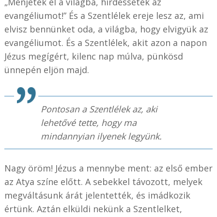
„Menjetek el a világba, hirdessétek az
evangéliumot!” És a Szentlélek ereje lesz az, ami
elvisz bennünket oda, a világba, hogy elvigyük az
evangéliumot. És a Szentlélek, akit azon a napon
Jézus megígért, kilenc nap múlva, pünkösd
ünnepén eljön majd.
Pontosan a Szentlélek az, aki
lehetővé tette, hogy ma
mindannyian ilyenek legyünk.
Nagy öröm! Jézus a mennybe ment: az első ember
az Atya színe előtt. A sebekkel távozott, melyek
megváltásunk árát jelentették, és imádkozik
értünk. Aztán elküldi nekünk a Szentlelket,