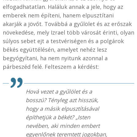
elfogadhatatlan. Haláluk annak a jele, hogy az
emberek nem építeni, hanem elpusztítani
akarják a jövőt. Továbbá a gyűlölet és az erőszak
növekedése, mely Izrael több városát érinti, olyan
súlyos sebet ejt a testvériségen és a polgárok
békés együttélésén, amelyet nehéz lesz
begyógyítani, ha nem nyitunk azonnal a
párbeszéd felé. Felteszem a kérdést:
Hová vezet a gyűlölet és a
bosszú? Tényleg azt hisszük,
hogy a másik elpusztításával
építhetjük a békét? „Isten
nevében, aki minden embert
egyenlőnek teremtett jogokban,