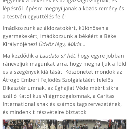
legyenek a békének és az igazságosságnak, és
lépésről lépésre megnyíljanak a közös remény és
a testvéri együttélés felé!
Imádkozzunk az áldozatokért, különösen a
gyermekekért; imádkozzunk a békéért a Béke
Királynőjéhez!
Üdvöz légy, Mária…
Ma kezdődik a
Laudato si’ hét
, hogy egyre jobban
ráneveljük magunkat arra, hogy meghalljuk a föld
és a szegények kiáltását. Köszönetet mondok az
Átfogó Emberi Fejlődés Szolgálatáért felelős
Dikasztériumnak, az Éghajlat Védelméért síkra
szálló Katolikus Világmozgalomnak, a Caritas
Internationalisnak és számos tagszervezetének,
és mindenkit részvételre biztatok.