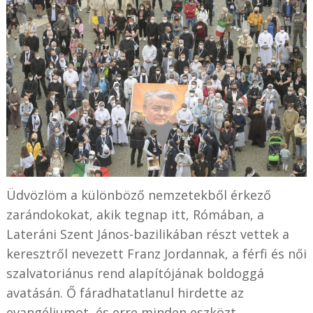
Üdvözlöm a különböző nemzetekből érkező
zarándokokat, akik tegnap itt, Rómában, a
Lateráni Szent János-bazilikában részt vettek a
keresztről nevezett Franz Jordannak, a férfi és női
szalvatoriánus rend alapítójának boldoggá
avatásán. Ő fáradhatatlanul hirdette az
evangéliumot, és erre minden eszközt