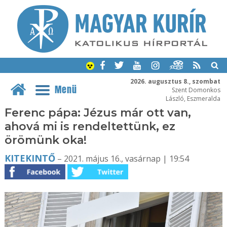
2026. augusztus 8., szombat
Menü
Szent Domonkos
László, Eszmeralda
Ferenc pápa: Jézus már ott van,
ahová mi is rendeltettünk, ez
örömünk oka!
KITEKINTŐ
– 2021. május 16., vasárnap | 19:54