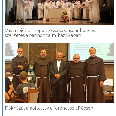
Vasmiséjét ünnepelte Csóka Gáspár bencés
szerzetes a pannonhalmi bazilikában
Fiókházat alapítottak a ferencesek Pécsen