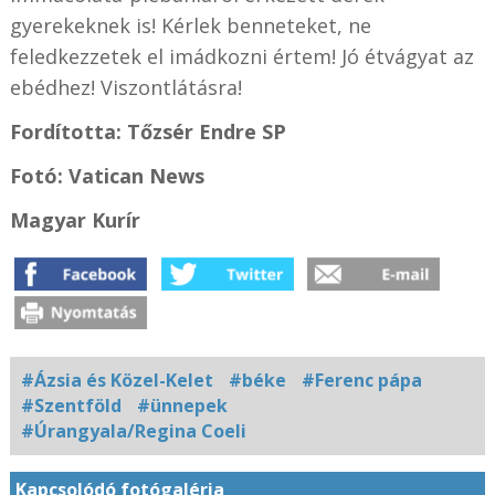
gyerekeknek is! Kérlek benneteket, ne
feledkezzetek el imádkozni értem! Jó étvágyat az
ebédhez! Viszontlátásra!
Fordította: Tőzsér Endre SP
Fotó: Vatican News
Magyar Kurír
#Ázsia és Közel-Kelet
#béke
#Ferenc pápa
#Szentföld
#ünnepek
#Úrangyala/Regina Coeli
Kapcsolódó fotógaléria