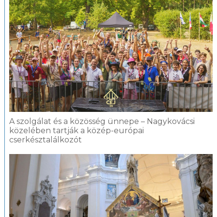
A szolgálat és a közösség ünnepe – Nagykovácsi
közelében tartják a közép-európai
cserkésztalálkozót