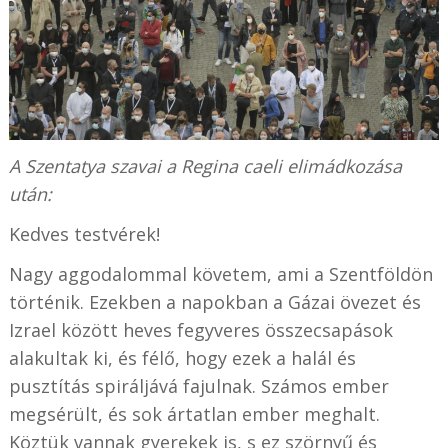
A Szentatya szavai a Regina caeli elimádkozása
után:
Kedves testvérek!
Nagy aggodalommal követem, ami a Szentföldön
történik. Ezekben a napokban a Gázai övezet és
Izrael között heves fegyveres összecsapások
alakultak ki, és félő, hogy ezek a halál és
pusztítás spiráljává fajulnak. Számos ember
megsérült, és sok ártatlan ember meghalt.
Köztük vannak gyerekek is, s ez szörnyű és