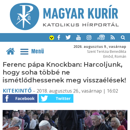
2026. augusztus 9., vasárnap
Menü
Szent Terézia Benedikta
Emõd, Román
Ferenc pápa Knockban: Harcoljunk,
hogy soha többé ne
ismétlődhessenek meg visszaélések!
KITEKINTŐ
– 2018. augusztus 26., vasárnap | 16:02