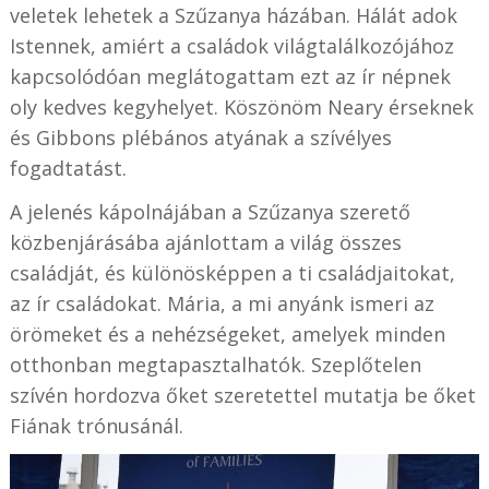
veletek lehetek a Szűzanya házában. Hálát adok
Istennek, amiért a családok világtalálkozójához
kapcsolódóan meglátogattam ezt az ír népnek
oly kedves kegyhelyet. Köszönöm Neary érseknek
és Gibbons plébános atyának a szívélyes
fogadtatást.
A jelenés kápolnájában a Szűzanya szerető
közbenjárásába ajánlottam a világ összes
családját, és különösképpen a ti családjaitokat,
az ír családokat. Mária, a mi anyánk ismeri az
örömeket és a nehézségeket, amelyek minden
otthonban megtapasztalhatók. Szeplőtelen
szívén hordozva őket szeretettel mutatja be őket
Fiának trónusánál.