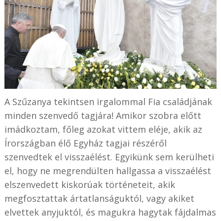
A Szűzanya tekintsen irgalommal Fia családjának
minden szenvedő tagjára! Amikor szobra előtt
imádkoztam, főleg azokat vittem eléje, akik az
Írországban élő Egyház tagjai részéről
szenvedtek el visszaélést. Egyikünk sem kerülheti
el, hogy ne megrendülten hallgassa a visszaélést
elszenvedett kiskorúak történeteit, akik
megfosztattak ártatlanságuktól, vagy akiket
elvettek anyjuktól, és magukra hagytak fájdalmas