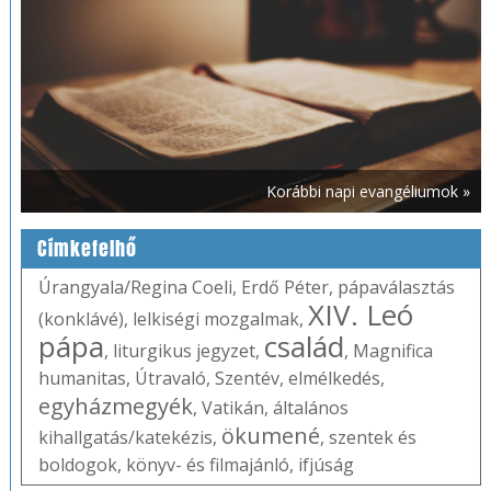
Korábbi napi evangéliumok »
Címkefelhő
Úrangyala/Regina Coeli
,
Erdő Péter
,
pápaválasztás
XIV. Leó
(konklávé)
,
lelkiségi mozgalmak
,
pápa
család
,
liturgikus jegyzet
,
,
Magnifica
humanitas
,
Útravaló
,
Szentév
,
elmélkedés
,
egyházmegyék
,
Vatikán
,
általános
ökumené
kihallgatás/katekézis
,
,
szentek és
boldogok
,
könyv- és filmajánló
,
ifjúság