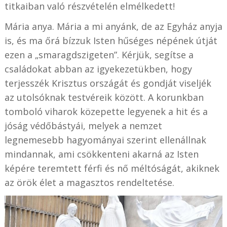
titkaiban való részvételén elmélkedett!
Mária anya. Mária a mi anyánk, de az Egyház anyja
is, és ma őrá bízzuk Isten hűséges népének útját
ezen a „smaragdszigeten”. Kérjük, segítse a
családokat abban az igyekezetükben, hogy
terjesszék Krisztus országát és gondját viseljék
az utolsóknak testvéreik között. A korunkban
tomboló viharok közepette legyenek a hit és a
jóság védőbástyái, melyek a nemzet
legnemesebb hagyományai szerint ellenállnak
mindannak, ami csökkenteni akarná az Isten
képére teremtett férfi és nő méltóságát, akiknek
az örök élet a magasztos rendeltetése.