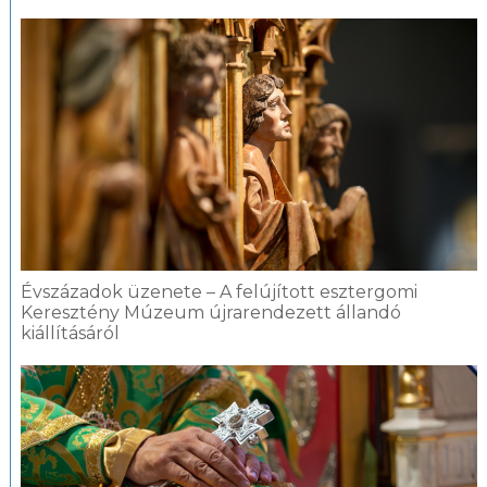
Évszázadok üzenete – A felújított esztergomi
Keresztény Múzeum újrarendezett állandó
kiállításáról