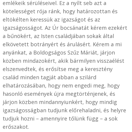
emlékeik sérüléseivel. Ez a nyílt seb azt a
kötelességet rója ránk, hogy határozottan és
eltökélten keressük az igazságot és az
igazságosságot. Az Úr bocsánatát kérem ezekért
a bűnökért, az Isten családjában sokak által
elkövetett botrányért és árulásért. Kérem a mi
anyánkat, a Boldogságos Szűz Máriát, járjon
közben mindazokért, akik bármilyen visszaélést
elszenvedtek, és erősítse meg a keresztény
család minden tagját abban a szilárd
elhatározásában, hogy nem engedi meg, hogy
hasonló események újra megtörténjenek, és
járjon közben mindannyiunkért, hogy mindig
igazságosságban tudjunk előrehaladni, és helyre
tudjuk hozni – amennyire tőlünk függ – a sok
erőszakot.