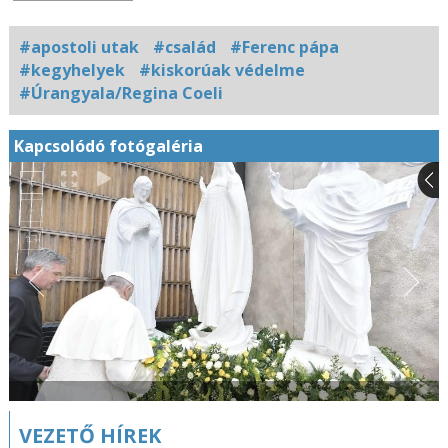
#apostoli utak
#család
#Ferenc pápa
#kegyhelyek
#kiskorúak védelme
#Úrangyala/Regina Coeli
Kapcsolódó fotógaléria
VEZETŐ HÍREK