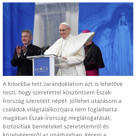
A Knockba tett zarándoklatom azt is lehetővé
teszi, hogy szeretettel köszöntsem Észak-
Írország szeretett népét. Jóllehet utazásom a
családok világtalálkozójára nem foglalhatta
magában Észak-Írország meglátogatását,
biztosítlak benneteket szeretetemről és
közelségemről az imádságban. Kérem a