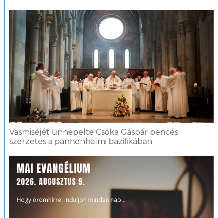
Vasmiséjét ünnepelte Csóka Gáspár bencés
szerzetes a pannonhalmi bazilikában
MAI EVANGÉLIUM
2026. AUGUSZTUS 9.
Hogy örömhírrel induljon minden nap...