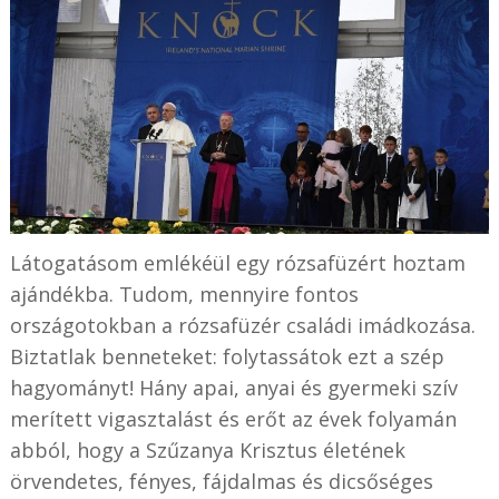
Látogatásom emlékéül egy rózsafüzért hoztam
ajándékba. Tudom, mennyire fontos
országotokban a rózsafüzér családi imádkozása.
Biztatlak benneteket: folytassátok ezt a szép
hagyományt! Hány apai, anyai és gyermeki szív
merített vigasztalást és erőt az évek folyamán
abból, hogy a Szűzanya Krisztus életének
örvendetes, fényes, fájdalmas és dicsőséges