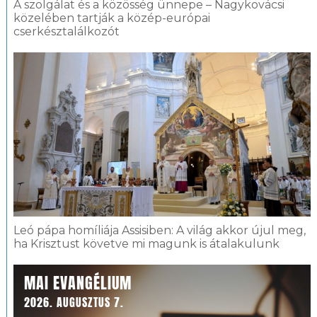
A szolgálat és a közösség ünnepe – Nagykovácsi
közelében tartják a közép-európai
cserkésztalálkozót
Leó pápa homíliája Assisiben: A világ akkor újul meg,
ha Krisztust követve mi magunk is átalakulunk
MAI EVANGÉLIUM
2026. AUGUSZTUS 7.