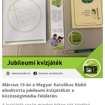
1
Március 13-án a Magyar Katolikus Rádió
elindította jubileumi kvízjátékát a
közösségimédia-felületén.
A kvízjáték során minden héten két kérdést