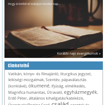
Hogy örömhírrel induljon minden nap...
Korábbi napi evangéliumok »
Címkefelhő
Vatikán
,
könyv- és filmajánló
,
liturgikus jegyzet
,
lelkiségi mozgalmak
,
Szentév
,
pápaválasztás
ökumené
(konklávé)
,
,
ifjúság
,
elmélkedés
,
egyházmegyék
Magnifica humanitas
,
Útravaló
,
,
Erdő Péter
,
általános kihallgatás/katekézis
,
család
Úrangyala/Regina Coeli
,
,
szentek és