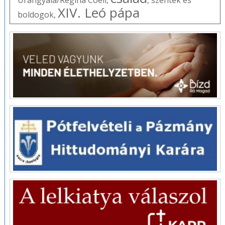
XIV. Leó pápa
boldogok
,