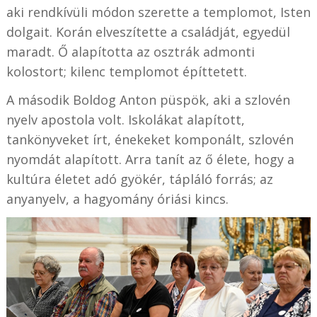
aki rendkívüli módon szerette a templomot, Isten
dolgait. Korán elveszítette a családját, egyedül
maradt. Ő alapította az osztrák admonti
kolostort; kilenc templomot építtetett.
A második Boldog Anton püspök, aki a szlovén
nyelv apostola volt. Iskolákat alapított,
tankönyveket írt, énekeket komponált, szlovén
nyomdát alapított. Arra tanít az ő élete, hogy a
kultúra életet adó gyökér, tápláló forrás; az
anyanyelv, a hagyomány óriási kincs.