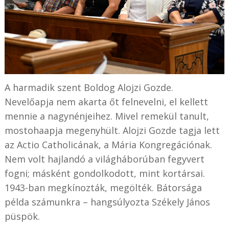
A harmadik szent Boldog Alojzi Gozde.
Nevelőapja nem akarta őt felnevelni, el kellett
mennie a nagynénjeihez. Mivel remekül tanult,
mostohaapja megenyhült. Alojzi Gozde tagja lett
az
Actio Catholicá
nak, a Mária Kongregációnak.
Nem volt hajlandó a világháborúban fegyvert
fogni; másként gondolkodott, mint kortársai.
1943-ban megkínozták, megölték. Bátorsága
példa számunkra – hangsúlyozta Székely János
püspök.