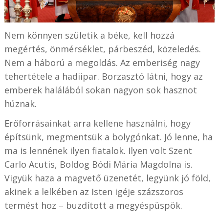
Nem könnyen születik a béke, kell hozzá
megértés, önmérséklet, párbeszéd, közeledés.
Nem a háború a megoldás. Az emberiség nagy
tehertétele a hadiipar. Borzasztó látni, hogy az
emberek halálából sokan nagyon sok hasznot
húznak.
Erőforrásainkat arra kellene használni, hogy
építsünk, megmentsük a bolygónkat. Jó lenne, ha
ma is lennének ilyen fiatalok. Ilyen volt Szent
Carlo Acutis, Boldog Bódi Mária Magdolna is.
Vigyük haza a magvető üzenetét, legyünk jó föld,
akinek a lelkében az Isten igéje százszoros
termést hoz – buzdított a megyéspüspök.