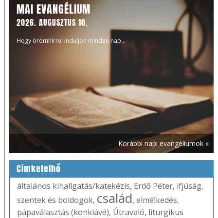
MAI EVANGÉLIUM
2026. AUGUSZTUS 10.
Hogy örömhírrel induljon minden nap...
Korábbi napi evangéliumok »
Címkefelhő
általános kihallgatás/katekézis
,
Erdő Péter
,
ifjúság
,
család
szentek és boldogok
,
,
elmélkedés
,
pápaválasztás (konklávé)
,
Útravaló
,
liturgikus