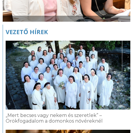
VEZETŐ HÍREK
„Mert becses vagy nekem és szeretlek” –
Örökfogadalom a domonkos nővéreknél