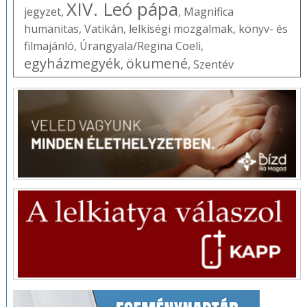
XIV. Leó pápa
jegyzet
,
,
Magnifica
humanitas
,
Vatikán
,
lelkiségi mozgalmak
,
könyv- és
filmajánló
,
Úrangyala/Regina Coeli
,
egyházmegyék
ökumené
,
,
Szentév