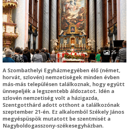
25
A Szombathelyi Egyházmegyében élő (német,
horvát, szlovén) nemzetiségek minden évben
más-más településen találkoznak, hogy együtt
ünnepeljék a legszentebb áldozatot. Idén a
szlovén nemzetiség volt a házigazda,
Szentgotthárd adott otthont a találkozónak
szeptember 21-én. Ez alkalomból Székely János
megyéspüspök mutatott be szentmisét a
Nagyboldogasszony-székesegyházban.