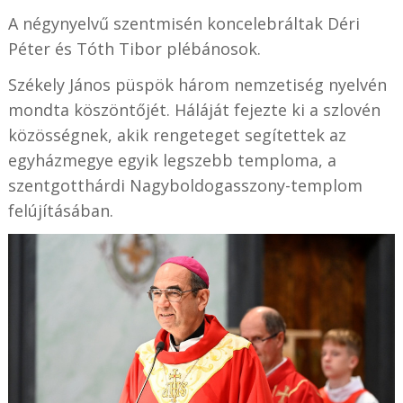
A négynyelvű szentmisén koncelebráltak Déri
Péter és Tóth Tibor plébánosok.
Székely János püspök három nemzetiség nyelvén
mondta köszöntőjét. Háláját fejezte ki a szlovén
közösségnek, akik rengeteget segítettek az
egyházmegye egyik legszebb temploma, a
szentgotthárdi Nagyboldogasszony-templom
felújításában.