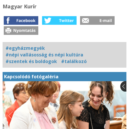
Magyar Kurír
#egyházmegyék
#népi vallásosság és népi kultúra
#szentek és boldogok
#találkozó
Kapcsolódó fotógaléria