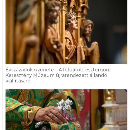
Évszázadok üzenete – A felújított esztergomi
Keresztény Múzeum újrarendezett állandó
kiállításáról