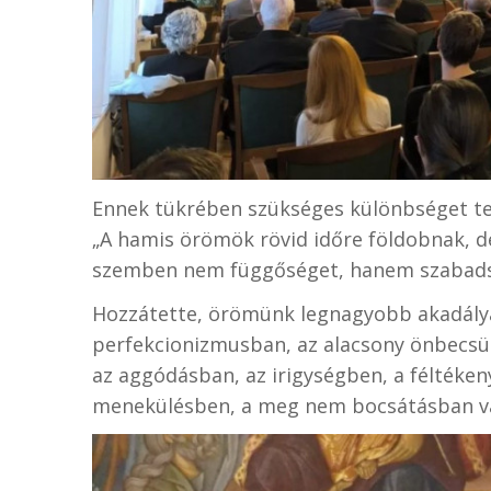
Ennek tükrében szükséges különbséget te
„A hamis örömök rövid időre földobnak, de
szemben nem függőséget, hanem szabadsá
Hozzátette, örömünk legnagyobb akadály
perfekcionizmusban, az alacsony önbecsül
az aggódásban, az irigységben, a féltéke
menekülésben, a meg nem bocsátásban v