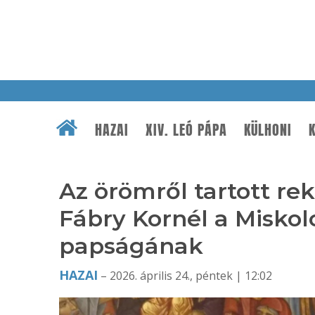
HAZAI
XIV. LEÓ PÁPA
KÜLHONI
K
Az örömről tartott re
Fábry Kornél a Misko
papságának
HAZAI
– 2026. április 24., péntek | 12:02