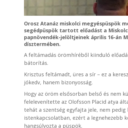
Orosz Atanáz miskolci megyéspüspök me
segédpüspök tartott előadást a Miskolc
papnövendék-jelöltjeinek április 16-án
dísztermében.
A feltámadás örömhíréből kiinduló előadás 
bátorítás.
Krisztus feltámadt, üres a sír – ez a ke
jókedv, hanem bizonyosság.
Hogy az öröm elsősorban belső és nem kül
felelevenítette az Olofsson Placid atya ál
tehát a szentség egyfajta jele, nem pedig k
istenkapcsolatban, ezért a legnehezebb 
hangsúlyozta a püspök.