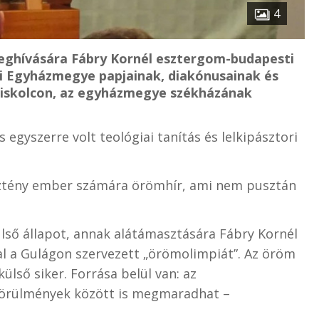
4
ghívására Fábry Kornél esztergom-budapesti
i Egyházmegye papjainak, diakónusainak és
 Miskolcon, az egyházmegye székházának
egyszerre volt teológiai tanítás és lelkipásztori
resztény ember számára örömhír, ami nem pusztán
ső állapot, annak alátámasztására Fábry Kornél
tal a Gulágon szervezett „örömolimpiát”. Az öröm
ülső siker. Forrása belül van: az
körülmények között is megmaradhat –