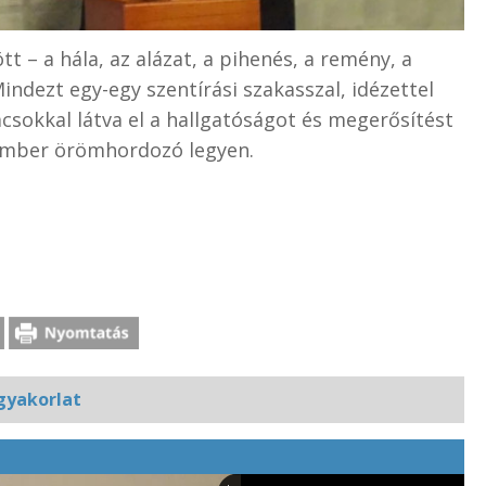
t – a hála, az alázat, a pihenés, a remény, a
ndezt egy-egy szentírási szakasszal, idézettel
ácsokkal látva el a hallgatóságot és megerősítést
 ember örömhordozó legyen.
gyakorlat