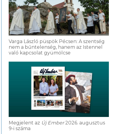
Varga László püspök Pécsen: A szentség
nem a bűntelenség, hanem az Istennel
való kapcsolat gyümölcse
Megjelent az
Új Ember
2026. augusztus
9-i száma