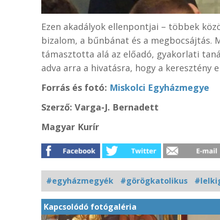
Ezen akadályok ellenpontjai – többek közöt
bizalom, a bűnbánat és a megbocsájtás. Mi
támasztotta alá az előadó, gyakorlati tan
adva arra a hivatásra, hogy a keresztény
Forrás és fotó:
Miskolci Egyházmegye
Szerző: Varga-J. Bernadett
Magyar Kurír
#egyházmegyék
#görögkatolikus
#lelki
Kapcsolódó fotógaléria