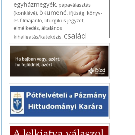
egyházmegyék
,
pápaválasztás
ökumené
(konklávé)
,
,
ifjúság
,
könyv-
és filmajánló
,
liturgikus jegyzet
,
elmélkedés
,
általános
család
kihallgatás/katekézis
,