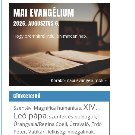
MAI EVANGÉLIUM
2026. AUGUSZTUS 6.
Hogy örömhírrel induljon minden nap...
Korábbi napi evangéliumok »
Címkefelhő
XIV.
Szentév
,
Magnifica humanitas
,
Leó pápa
,
szentek és boldogok
,
Úrangyala/Regina Coeli
,
Útravaló
,
Erdő
Péter
,
Vatikán
,
lelkiségi mozgalmak
,