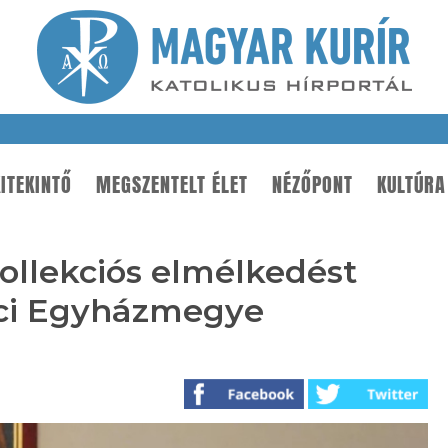
ITEKINTŐ
MEGSZENTELT ÉLET
NÉZŐPONT
KULTÚRA
kollekciós elmélkedést
lci Egyházmegye