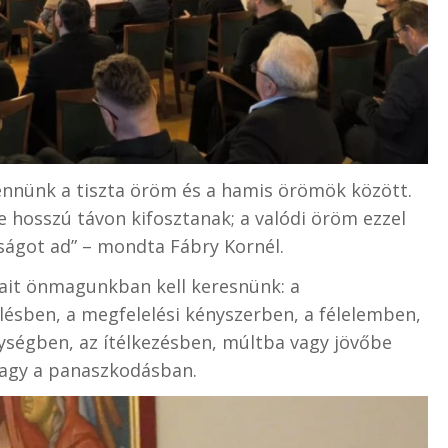
nnünk a tiszta öröm és a hamis örömök között.
 hosszú távon kifosztanak; a valódi öröm ezzel
got ad” – mondta Fábry Kornél.
ait önmagunkban kell keresnünk: a
ésben, a megfelelési kényszerben, a félelemben,
nységben, az ítélkezésben, múltba vagy jövőbe
agy a panaszkodásban.