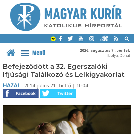
2026. augusztus 7., péntek
Menü
Ibolya, Donát
Befejeződött a 32. Egerszalóki
Ifjúsági Találkozó és Lelkigyakorlat
HAZAI
– 2014. július 21., hétfő | 10:04