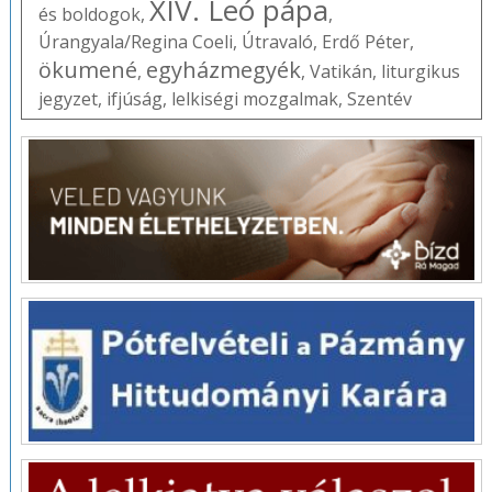
XIV. Leó pápa
és boldogok
,
,
Úrangyala/Regina Coeli
,
Útravaló
,
Erdő Péter
,
ökumené
egyházmegyék
,
,
Vatikán
,
liturgikus
jegyzet
,
ifjúság
,
lelkiségi mozgalmak
,
Szentév