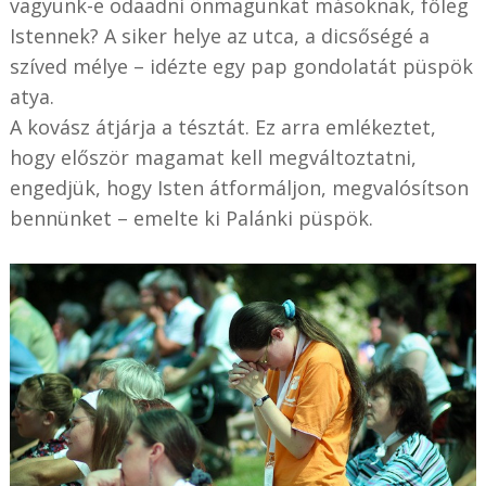
vagyunk-e odaadni önmagunkat másoknak, főleg
Istennek? A siker helye az utca, a dicsőségé a
szíved mélye – idézte egy pap gondolatát püspök
atya.
A kovász átjárja a tésztát. Ez arra emlékeztet,
hogy először magamat kell megváltoztatni,
engedjük, hogy Isten átformáljon, megvalósítson
bennünket – emelte ki Palánki püspök.