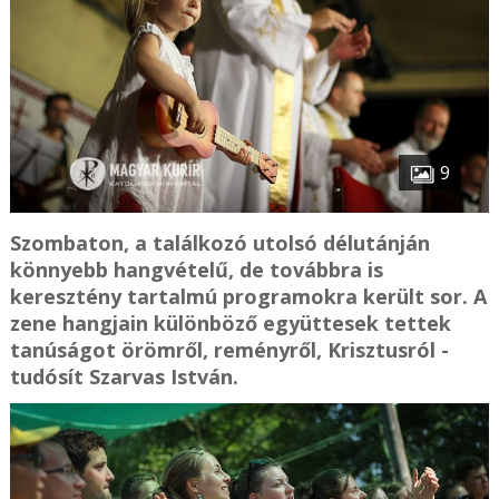
9
Szombaton, a találkozó utolsó délutánján
könnyebb hangvételű, de továbbra is
keresztény tartalmú programokra került sor. A
zene hangjain különböző együttesek tettek
tanúságot örömről, reményről, Krisztusról -
tudósít Szarvas István.