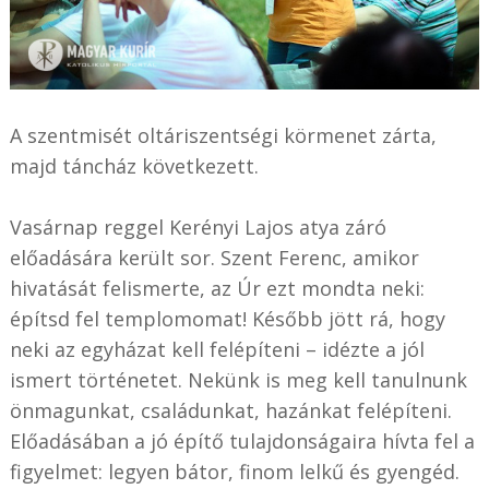
A szentmisét oltáriszentségi körmenet zárta,
majd táncház következett.
Vasárnap reggel Kerényi Lajos atya záró
előadására került sor. Szent Ferenc, amikor
hivatását felismerte, az Úr ezt mondta neki:
építsd fel templomomat! Később jött rá, hogy
neki az egyházat kell felépíteni – idézte a jól
ismert történetet. Nekünk is meg kell tanulnunk
önmagunkat, családunkat, hazánkat felépíteni.
Előadásában a jó építő tulajdonságaira hívta fel a
figyelmet: legyen bátor, finom lelkű és gyengéd.