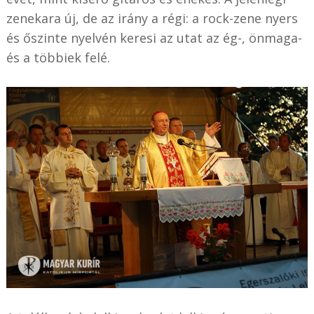
zenekara új, de az irány a régi: a rock-zene nyers
és őszinte nyelvén keresi az utat az ég-, önmaga-
és a többiek felé.