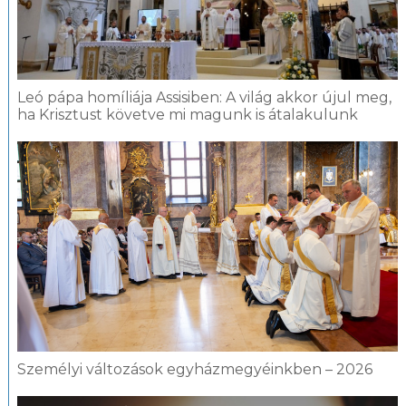
Leó pápa homíliája Assisiben: A világ akkor újul meg,
ha Krisztust követve mi magunk is átalakulunk
Személyi változások egyházmegyéinkben – 2026