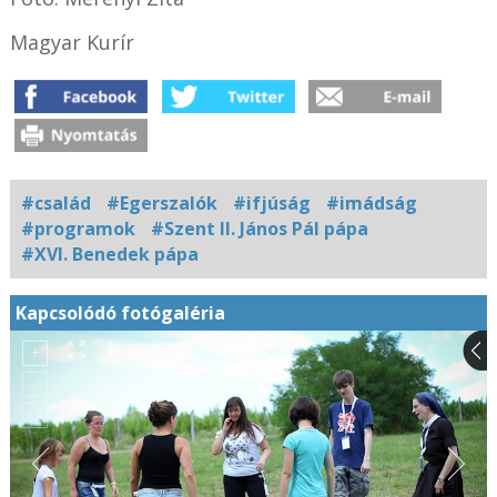
Magyar Kurír
#család
#Egerszalók
#ifjúság
#imádság
#programok
#Szent II. János Pál pápa
#XVI. Benedek pápa
Kapcsolódó fotógaléria