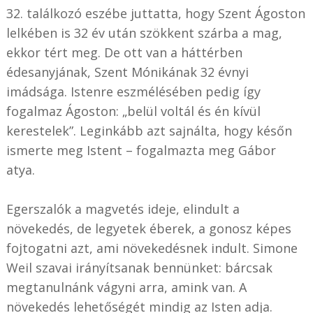
32. találkozó eszébe juttatta, hogy Szent Ágoston
lelkében is 32 év után szökkent szárba a mag,
ekkor tért meg. De ott van a háttérben
édesanyjának, Szent Mónikának 32 évnyi
imádsága. Istenre eszmélésében pedig így
fogalmaz Ágoston: „belül voltál és én kívül
kerestelek”. Leginkább azt sajnálta, hogy későn
ismerte meg Istent – fogalmazta meg Gábor
atya.
Egerszalók a magvetés ideje, elindult a
növekedés, de legyetek éberek, a gonosz képes
fojtogatni azt, ami növekedésnek indult. Simone
Weil szavai irányítsanak bennünket: bárcsak
megtanulnánk vágyni arra, amink van. A
növekedés lehetőségét mindig az Isten adja.