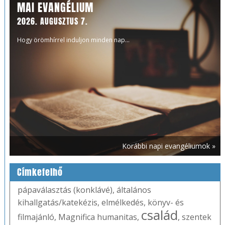
MAI EVANGÉLIUM
2026. AUGUSZTUS 7.
Hogy örömhírrel induljon minden nap...
Korábbi napi evangéliumok »
Címkefelhő
pápaválasztás (konklávé)
,
általános
kihallgatás/katekézis
,
elmélkedés
,
könyv- és
család
filmajánló
,
Magnifica humanitas
,
,
szentek