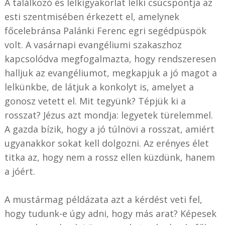
A találkozó és lelkigyakorlat lelki csúcspontja az
esti szentmisében érkezett el, amelynek
főcelebránsa Palánki Ferenc egri segédpüspök
volt. A vasárnapi evangéliumi szakaszhoz
kapcsolódva megfogalmazta, hogy rendszeresen
halljuk az evangéliumot, megkapjuk a jó magot a
lelkünkbe, de látjuk a konkolyt is, amelyet a
gonosz vetett el. Mit tegyünk? Tépjük ki a
rosszat? Jézus azt mondja: legyetek türelemmel.
A gazda bízik, hogy a jó túlnövi a rosszat, amiért
ugyanakkor sokat kell dolgozni. Az erényes élet
titka az, hogy nem a rossz ellen küzdünk, hanem
a jóért.
A mustármag példázata azt a kérdést veti fel,
hogy tudunk-e úgy adni, hogy más arat? Képesek