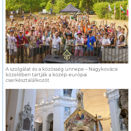
A szolgálat és a közösség ünnepe – Nagykovácsi
közelében tartják a közép-európai
cserkésztalálkozót