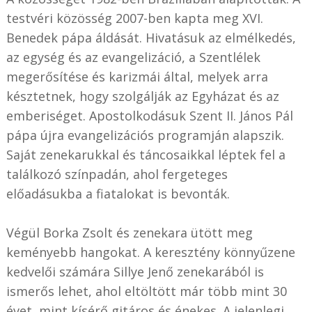
testvéri közösség 2007-ben kapta meg XVI.
Benedek pápa áldását. Hivatásuk az elmélkedés,
az egység és az evangelizáció, a Szentlélek
megerősítése és karizmái által, melyek arra
késztetnek, hogy szolgálják az Egyházat és az
emberiséget. Apostolkodásuk Szent II. János Pál
pápa újra evangelizációs programján alapszik.
Saját zenekarukkal és táncosaikkal léptek fel a
találkozó színpadán, ahol fergeteges
előadásukba a fiatalokat is bevonták.
Végül Borka Zsolt és zenekara ütött meg
keményebb hangokat. A keresztény könnyűzene
kedvelői számára Sillye Jenő zenekarából is
ismerős lehet, ahol eltöltött már több mint 30
évet, mint kísérő gitáros és énekes. A jelenlegi