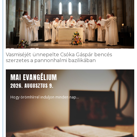
Vasmiséjét ünnepelte Csóka Gáspár bencés
szerzetes a pannonhalmi bazilikában
MAI EVANGÉLIUM
2026. AUGUSZTUS 9.
Hogy örömhírrel induljon minden nap...