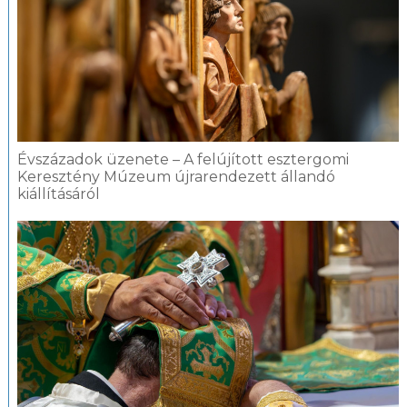
Évszázadok üzenete – A felújított esztergomi
Keresztény Múzeum újrarendezett állandó
kiállításáról