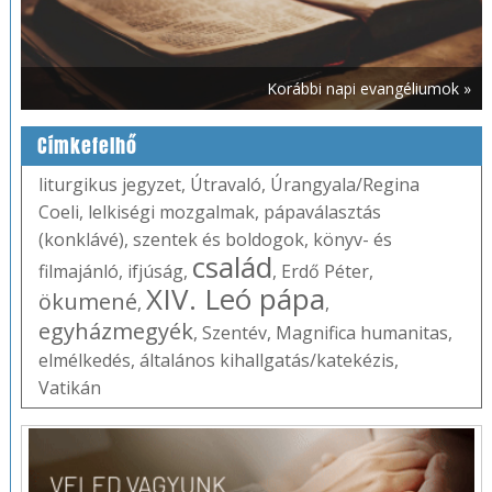
Korábbi napi evangéliumok »
Címkefelhő
liturgikus jegyzet
,
Útravaló
,
Úrangyala/Regina
Coeli
,
lelkiségi mozgalmak
,
pápaválasztás
(konklávé)
,
szentek és boldogok
,
könyv- és
család
filmajánló
,
ifjúság
,
,
Erdő Péter
,
XIV. Leó pápa
ökumené
,
,
egyházmegyék
,
Szentév
,
Magnifica humanitas
,
elmélkedés
,
általános kihallgatás/katekézis
,
Vatikán