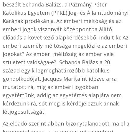
beszélt Schanda Balázs, a Pázmány Péter
Katolikus Egyetem (PPKE) Jog- és Államtudományi
Karának prodékánja. Az emberi méltóság és az
emberi jogok viszonyát középpontba állító
előadás a következő alapkérdésekből indult ki: Az
emberi személy méltósága megelőzi-e az emberi
jogokat? Az emberi méltóság az ember vele
született valósága-e? Schanda Balázs a 20.
század egyik legmeghatározóbb katolikus
gondolkodóját, Jacques Maritaint idézve arra
mutatott rá, míg az emberi jogokban
egyetértünk, addig az egyetértés alapjára nem
kérdezünk rá, sőt meg is kérdőjelezzük annak
létjogosultságát.
Az előadó szerint abban bizonytalanodott ma el a
közgondolkodás, ki az ember, mi az emberi