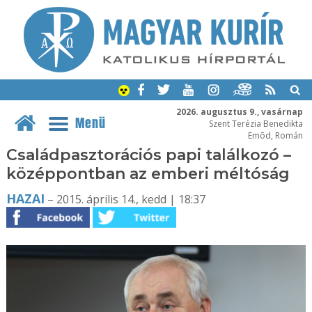
2026. augusztus 9., vasárnap
Menü
Szent Terézia Benedikta
Emõd, Román
Családpasztorációs papi találkozó –
középpontban az emberi méltóság
HAZAI
– 2015. április 14., kedd | 18:37