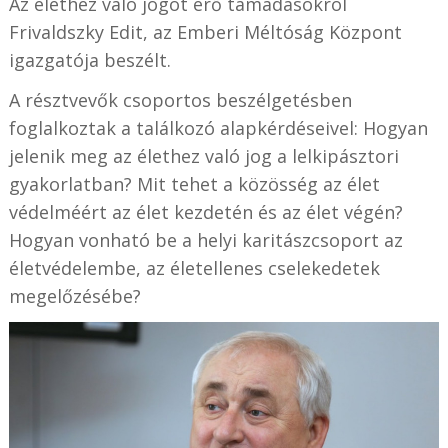
Az élethez való jogot érő támadásokról
Frivaldszky Edit, az Emberi Méltóság Központ
igazgatója beszélt.
A résztvevők csoportos beszélgetésben
foglalkoztak a találkozó alapkérdéseivel: Hogyan
jelenik meg az élethez való jog a lelkipásztori
gyakorlatban? Mit tehet a közösség az élet
védelméért az élet kezdetén és az élet végén?
Hogyan vonható be a helyi karitászcsoport az
életvédelembe, az életellenes cselekedetek
megelőzésébe?