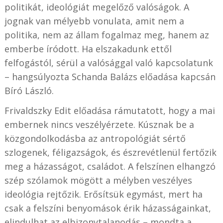
politikát, ideológiát megelőző valóságok. A
jognak van mélyebb vonulata, amit nem a
politika, nem az állam fogalmaz meg, hanem az
emberbe íródott. Ha elszakadunk ettől
felfogástól, sérül a valósággal való kapcsolatunk
– hangsúlyozta Schanda Balázs előadása kapcsán
Bíró László.
Frivaldszky Edit előadása rámutatott, hogy a mai
embernek nincs veszélyérzete. Kúsznak be a
közgondolkodásba az antropológiát sértő
szlogenek, féligazságok, és észrevétlenül fertőzik
meg a házasságot, családot. A felszínen elhangzó
szép szólamok mögött a mélyben veszélyes
ideológia rejtőzik. Erősítsük egymást, mert ha
csak a felszíni benyomások érik házasságainkat,
elindulhat az elbizonytalanodás – mondta a