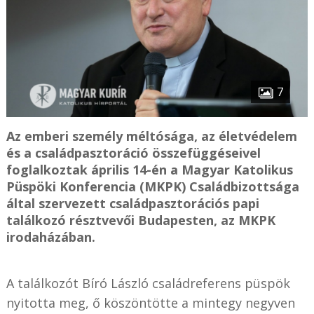
7
Az emberi személy méltósága, az életvédelem
és a családpasztoráció összefüggéseivel
foglalkoztak április 14-én a Magyar Katolikus
Püspöki Konferencia (MKPK) Családbizottsága
által szervezett családpasztorációs papi
találkozó résztvevői Budapesten, az MKPK
irodaházában.
A találkozót Bíró László családreferens püspök
nyitotta meg, ő köszöntötte a mintegy negyven