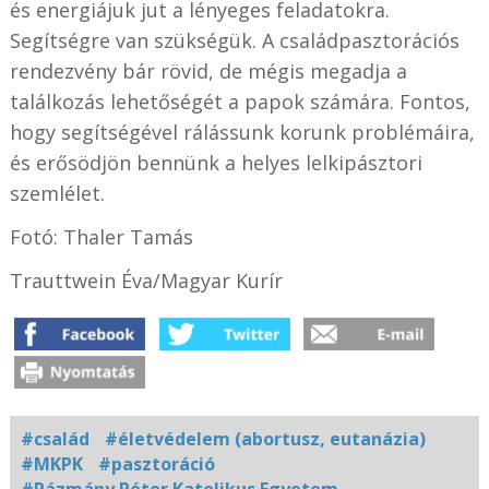
és energiájuk jut a lényeges feladatokra.
Segítségre van szükségük. A családpasztorációs
rendezvény bár rövid, de mégis megadja a
találkozás lehetőségét a papok számára. Fontos,
hogy segítségével rálássunk korunk problémáira,
és erősödjön bennünk a helyes lelkipásztori
szemlélet.
Fotó: Thaler Tamás
Trauttwein Éva/Magyar Kurír
#család
#életvédelem (abortusz, eutanázia)
#MKPK
#pasztoráció
#Pázmány Péter Katolikus Egyetem