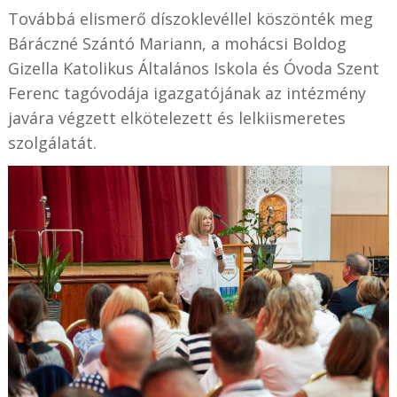
Továbbá elismerő díszoklevéllel köszönték meg
Báráczné Szántó Mariann, a mohácsi Boldog
Gizella Katolikus Általános Iskola és Óvoda Szent
Ferenc tagóvodája igazgatójának az intézmény
javára végzett elkötelezett és lelkiismeretes
szolgálatát.