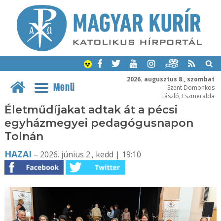
2026. augusztus 8., szombat
Menü
Szent Domonkos
László, Eszmeralda
Életműdíjakat adtak át a pécsi
egyházmegyei pedagógusnapon
Tolnán
HAZAI
– 2026. június 2., kedd | 19:10