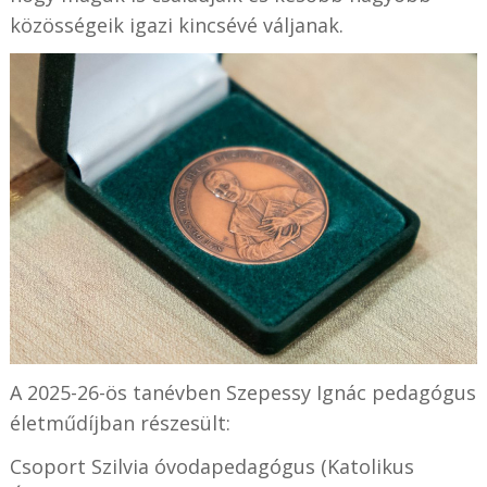
közösségeik igazi kincsévé váljanak.
A 2025-26-ös tanévben Szepessy Ignác pedagógus
életműdíjban részesült:
Csoport Szilvia óvodapedagógus (Katolikus