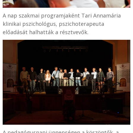
A nap szakmai programjaként Tari Annamária
klinikai pszichológus, pszichoterapeuta
előadását halhatták a résztvevők.
A pedagógusnapi ünnepségen a köszöntők, a