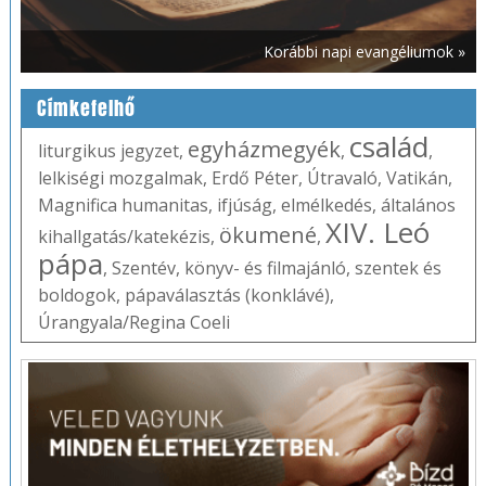
Korábbi napi evangéliumok »
Címkefelhő
család
egyházmegyék
liturgikus jegyzet
,
,
,
lelkiségi mozgalmak
,
Erdő Péter
,
Útravaló
,
Vatikán
,
Magnifica humanitas
,
ifjúság
,
elmélkedés
,
általános
XIV. Leó
ökumené
kihallgatás/katekézis
,
,
pápa
,
Szentév
,
könyv- és filmajánló
,
szentek és
boldogok
,
pápaválasztás (konklávé)
,
Úrangyala/Regina Coeli