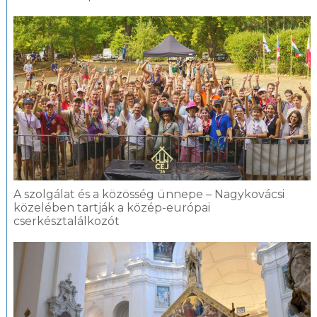
A szolgálat és a közösség ünnepe – Nagykovácsi
közelében tartják a közép-európai
cserkésztalálkozót