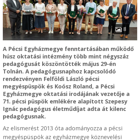
8
A Pécsi Egyházmegye fenntartásában működő
húsz oktatási intézmény több mint négyszáz
pedagógusát köszöntötték május 29-én
Tolnán. A pedagógusnaphoz kapcsolódó
rendezvényen Felföldi László pécsi
megyéspüspök és Koósz Roland, a Pécsi
Egyházmegye oktatási irodájának vezetője a
71. pécsi püspök emlékére alapított Szepesy
Ignác pedagógus életműdíjat adta át kilenc
pedagógusnak.
Az elismerést 2013 óta adományozza a pécsi
megyéspüspök az egyházmegye köznevelési