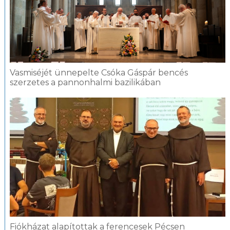
Vasmiséjét ünnepelte Csóka Gáspár bencés
szerzetes a pannonhalmi bazilikában
Fiókházat alapítottak a ferencesek Pécsen