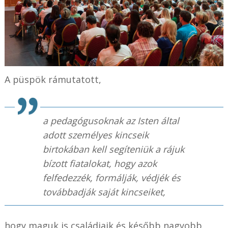
A püspök rámutatott,
a pedagógusoknak az Isten által
adott személyes kincseik
birtokában kell segíteniük a rájuk
bízott fiatalokat, hogy azok
felfedezzék, formálják, védjék és
továbbadják saját kincseiket,
hogy maguk is családjaik és később nagyobb