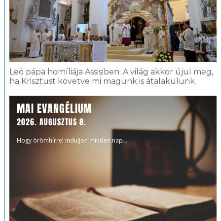
Leó pápa homíliája Assisiben: A világ akkor újul meg,
ha Krisztust követve mi magunk is átalakulunk
MAI EVANGÉLIUM
2026. AUGUSZTUS 8.
Hogy örömhírrel induljon minden nap...