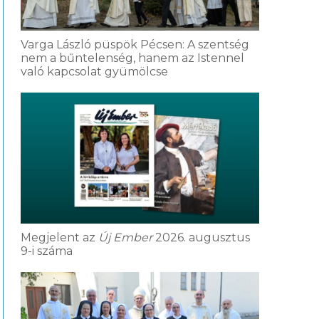
Varga László püspök Pécsen: A szentség
nem a bűntelenség, hanem az Istennel
való kapcsolat gyümölcse
Megjelent az
Új Ember
2026. augusztus
9-i száma