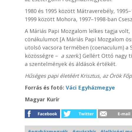
1980 és 1995 között Mátraverebély, 1995–1
1999 között Mohora, 1997–1998-ban Cseszt
A Máriás Papi Mozgalom lelkes tagja volt
cönákulumot [A Máriás Papi Mozgalom öss
utolsó vacsora termében (coenaculum) a 
közösségre –
a szerk
.]
Gellért Ottó n
agy t
a szentelmények és áldások értékét.
Hűséges papi életéért Krisztus, az Örök Fő
Forrás és fotó:
Váci Egyházmegye
Magyar Kurír
#egyházmegyék
#gyászhír
#lelkiségi 