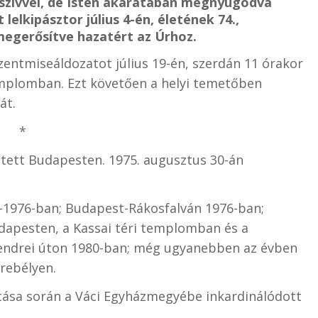
szívvel, de Isten akaratában megnyugodva
elkipásztor július 4-én, életének 74.,
egerősítve hazatért az Úrhoz.
szentmiseáldozatot július 19-én, szerdán 11 órakor
mplomban. Ezt követően a helyi temetőben
át.
*
etett Budapesten. 1975. augusztus 30-án
5–1976-ban; Budapest-Rákosfalván 1976-ban;
apesten, a Kassai téri templomban és a
ntendrei úton 1980-ban; még ugyanebben az évben
rebélyen.
ása során a Váci Egyházmegyébe inkardinálódott