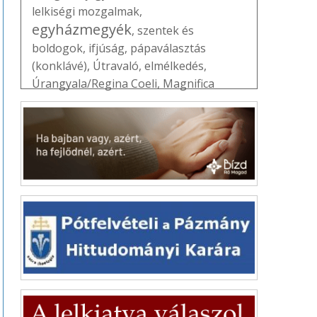
lelkiségi mozgalmak
,
egyházmegyék
,
szentek és
boldogok
,
ifjúság
,
pápaválasztás
(konklávé)
,
Útravaló
,
elmélkedés
,
Úrangyala/Regina Coeli
,
Magnifica
humanitas