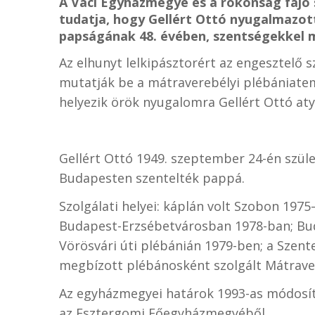
A Váci Egyházmegye és a rokonság fájó 
tudatja, hogy Gellért Ottó nyugalmazott l
papságának 48. évében, szentségekkel m
Az elhunyt lelkipásztorért az engesztelő 
mutatják be a mátraverebélyi plébániate
helyezik örök nyugalomra Gellért Ottó aty
Gellért Ottó 1949. szeptember 24-én szül
Budapesten szentelték pappá.
Szolgálati helyei: káplán volt Szobon 197
Budapest-Erzsébetvárosban 1978-ban; Bud
Vörösvári úti plébánián 1979-ben; a Sze
megbízott plébánosként szolgált Mátrave
Az egyházmegyei határok
1993-as
módosít
az Esztergomi Főegyházmegyéből.