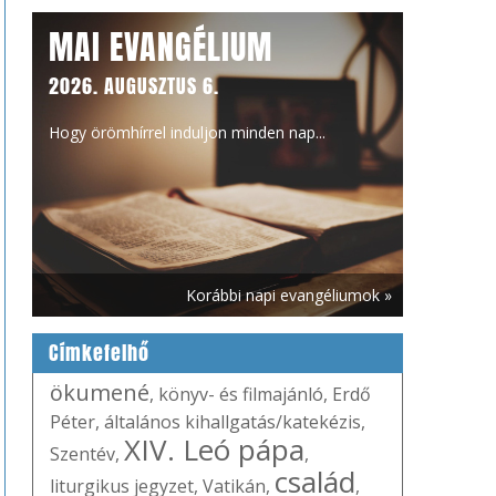
MAI EVANGÉLIUM
2026. AUGUSZTUS 6.
Hogy örömhírrel induljon minden nap...
Korábbi napi evangéliumok »
Címkefelhő
ökumené
,
könyv- és filmajánló
,
Erdő
Péter
,
általános kihallgatás/katekézis
,
XIV. Leó pápa
Szentév
,
,
család
liturgikus jegyzet
,
Vatikán
,
,