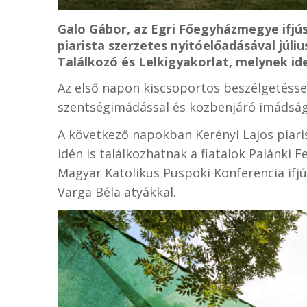
Galo Gábor, az Egri Főegyházmegye ifjús
piarista szerzetes nyitóelőadásával júliu
Találkozó és Lelkigyakorlat, melynek idei
Az első napon kiscsoportos beszélgetésse
szentségimádással és közbenjáró imádság
A következő napokban Kerényi Lajos piaris
idén is találkozhatnak a fiatalok Palánki
Magyar Katolikus Püspöki Konferencia ifj
Varga Béla atyákkal.