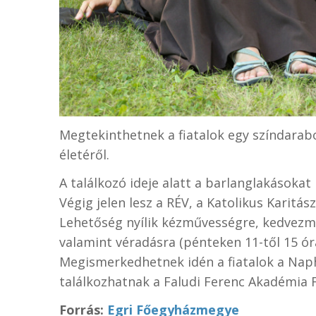
Megtekinthetnek a fiatalok egy színdarabot
életéről.
A találkozó ideje alatt a barlanglakásokat
Végig jelen lesz a RÉV, a Katolikus Karitá
Lehetőség nyílik kézművességre, kedvezm
valamint véradásra (pénteken 11-től 15 órá
Megismerkedhetnek idén a fiatalok a Nap
találkozhatnak a Faludi Ferenc Akadémia F
Forrás:
Egri Főegyházmegye