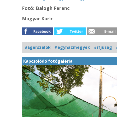
Fotó: Balogh Ferenc
Magyar Kurír
#Egerszalók
#egyházmegyék
#ifjúság
Kapcsolódó fotógaléria