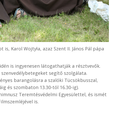
 is, Karol Wojtyła, azaz Szent II. János Pál pápa
 idén is ingyenesen látogathatják a résztvevők.
sz szenvedélybetegeket segítő szolgálata.
ényes barangolásra a szalóki Tücsökbusszal,
ig és szombaton 13.30-tól 16.30-ig).
himnusz Teremtésvédelmi Egyesülettel, és ismét
ilmszemléjével is.