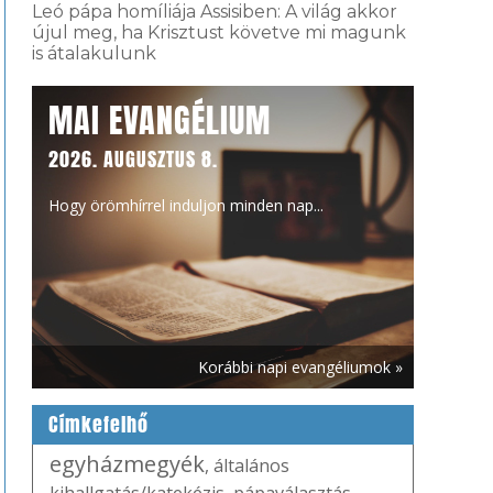
Leó pápa homíliája Assisiben: A világ akkor
újul meg, ha Krisztust követve mi magunk
is átalakulunk
MAI EVANGÉLIUM
2026. AUGUSZTUS 8.
Hogy örömhírrel induljon minden nap...
Korábbi napi evangéliumok »
Címkefelhő
egyházmegyék
,
általános
kihallgatás/katekézis
,
pápaválasztás