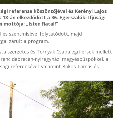
ági referense köszöntőjével és Kerényi Lajos
s 18-án elkezdődött a 36. Egerszalóki Ifjúsági
 mottója: „Isten fiatal!”
l és szentmisével folytatódott, majd
gal zárult a program.
ta szerzetes és Ternyák Csaba egri érsek mellett
 Ferenc debrecen-nyíregyházi megyéspüspökkel, a
úsági referensével; valamint Bakos Tamás és