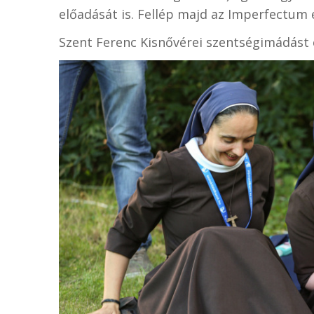
előadását is. Fellép majd az Imperfectum 
Szent Ferenc Kisnővérei szentségimádást 