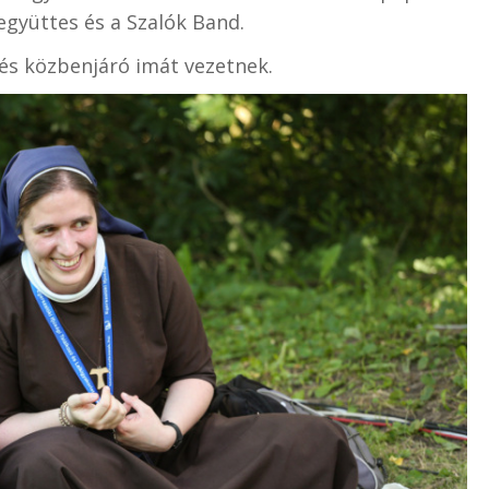
együttes és a Szalók Band.
és közbenjáró imát vezetnek.