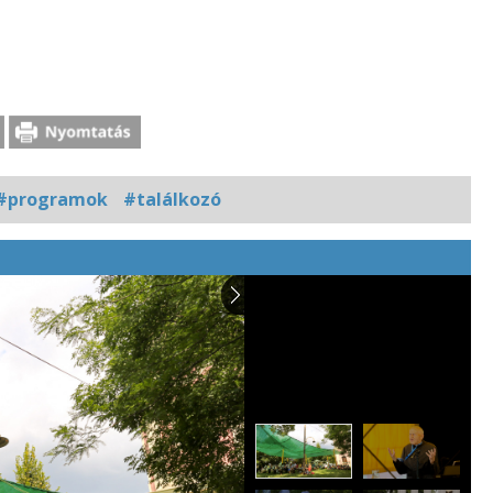
#programok
#találkozó