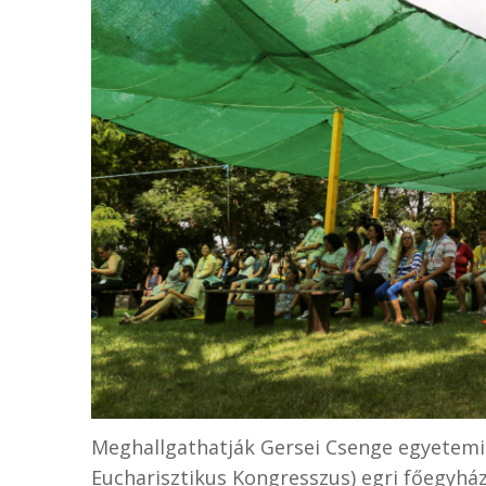
Meghallgathatják Gersei Csenge egyetemis
Eucharisztikus Kongresszus) egri főegyhá