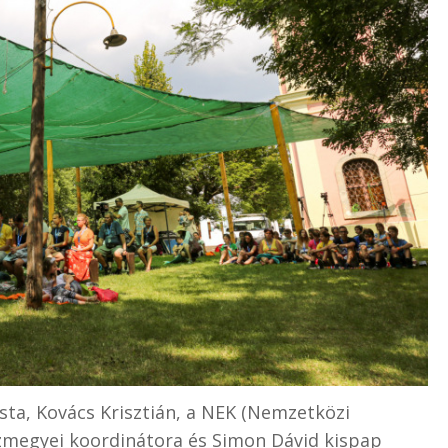
ta, Kovács Krisztián, a NEK (Nemzetközi
zmegyei koordinátora és Simon Dávid kispap