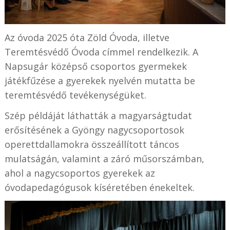
Az óvoda 2025 óta Zöld Óvoda, illetve
Teremtésvédő Óvoda címmel rendelkezik. A
Napsugár középső csoportos gyermekek
játékfűzése a gyerekek nyelvén mutatta be
teremtésvédő tevékenységüket.
Szép példáját láthatták a magyarságtudat
erősítésének a Gyöngy nagycsoportosok
operettdallamokra összeállított táncos
mulatságán, valamint a záró műsorszámban,
ahol a nagycsoportos gyerekek az
óvodapedagógusok kíséretében énekeltek.