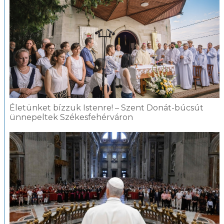
Életünket bízzuk Istenre! – Szent Donát-búcsút
ünnepeltek Székesfehérváron