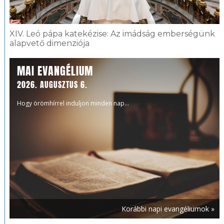
XIV. Leó pápa katekézise: Az imádság emberségünk
alapvető dimenziója
MAI EVANGÉLIUM
2026. AUGUSZTUS 6.
Hogy örömhírrel induljon minden nap...
Korábbi napi evangéliumok »