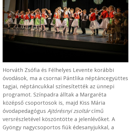
Horváth Zsófia és Félhelyes Levente korábbi
óvodások, ma a csornai Pántlika néptáncegyüttes
tagjai, néptáncukkal színesítették az ünnepi
programot. Színpadra álltak a Margaréta
középső csoportosok is, majd Kiss Mária
óvodapedagógus
Ajtórésnyi zsoltár
című
versrészletével köszöntötte a jelenlévőket. A
Gyöngy nagycsoportos fiúk édesanyjukkal, a