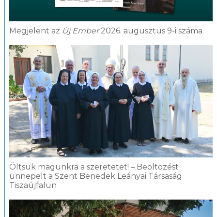
Megjelent az
Új Ember
2026. augusztus 9-i száma
Öltsük magunkra a szeretetet! – Beöltözést
ünnepelt a Szent Benedek Leányai Társaság
Tiszaújfalun