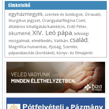
Címkefelhő
egyházmegyék
,
szentek és boldogok
,
Útravaló
,
liturgikus jegyzet
,
Úrangyala/Regina Coeli
,
általános kihallgatás/katekézis
,
Erdő Péter
,
XIV. Leó pápa
ökumené
,
,
lelkiségi
család
mozgalmak
,
elmélkedés
,
Vatikán
,
,
Magnifica humanitas
,
ifjúság
,
Szentév
,
pápaválasztás (konklávé)
,
könyv- és filmajánló