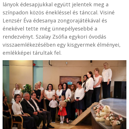
lányok édesapjukkal együtt jelentek meg a
színpadon közös énekléssel és tánccal. Visiné
Lenzsér Éva édesanya zongorajátékával és
énekével tette még ünnepélyesebbé a
rendezvényt. Szalay Zsófia egykori óvodás
visszaemlékezésében egy kisgyermek élményei,
emlékképei tárultak fel.