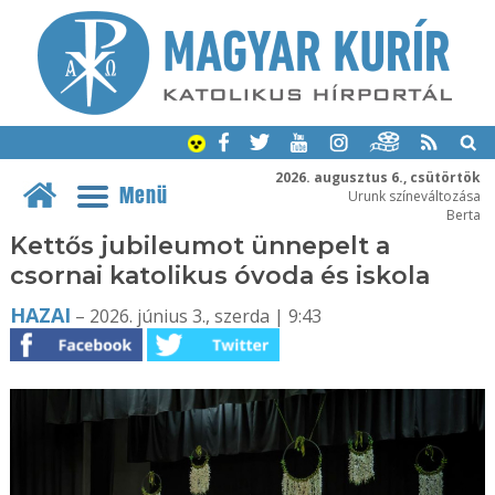
2026. augusztus 6., csütörtök
Menü
Urunk színeváltozása
Berta
Kettős jubileumot ünnepelt a
csornai katolikus óvoda és iskola
HAZAI
– 2026. június 3., szerda | 9:43