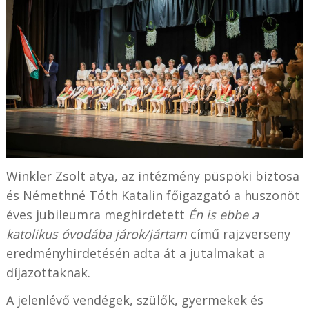
Winkler Zsolt atya, az intézmény püspöki biztosa
és Némethné Tóth Katalin főigazgató a huszonöt
éves jubileumra meghirdetett
Én is ebbe a
katolikus óvodába járok/jártam
című rajzverseny
eredményhirdetésén adta át a jutalmakat a
díjazottaknak.
A jelenlévő vendégek, szülők, gyermekek és