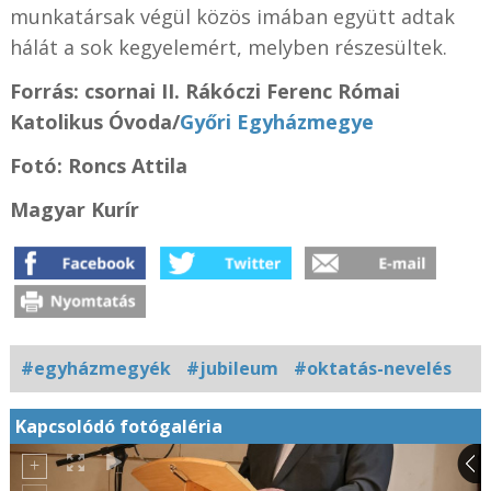
munkatársak végül
közös imában
együtt adtak
hálát a sok kegyelemért, melyben részesültek.
Forrás:
csornai II. Rákóczi Ferenc Római
Katolikus Óvoda
/
Győri Egyházmegye
Fotó:
Roncs Attila
Magyar Kurír
#egyházmegyék
#jubileum
#oktatás-nevelés
Kapcsolódó fotógaléria