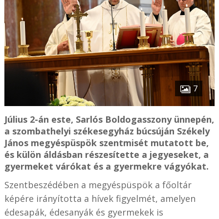
7
Július 2-án este, Sarlós Boldogasszony ünnepén,
a szombathelyi székesegyház búcsúján Székely
János megyéspüspök szentmisét mutatott be,
és külön áldásban részesítette a jegyeseket, a
gyermeket várókat és a gyermekre vágyókat.
Szentbeszédében a megyéspüspök a főoltár
képére irányította a hívek figyelmét, amelyen
édesapák, édesanyák és gyermekek is