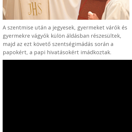
A szentmise után a jegyesek, gyermeket várók és
gyermekre vágyók külön áldásban részesültek,
majd az ezt követő szentségimádás során a
papokért, a papi hivatásokért imádkoztak.