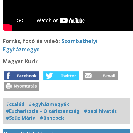
Forrás, fotó és videó:
Szombathelyi
Egyházmegye
Magyar Kurír
#család
#egyházmegyék
#Eucharisztia – Oltáriszentség
#papi hivatás
#Szűz Mária
#ünnepek