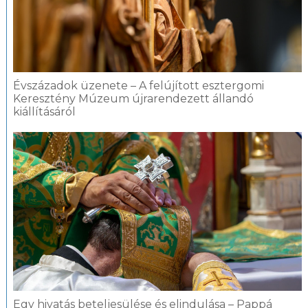
Évszázadok üzenete – A felújított esztergomi
Keresztény Múzeum újrarendezett állandó
kiállításáról
Egy hivatás beteljesülése és elindulása – Pappá