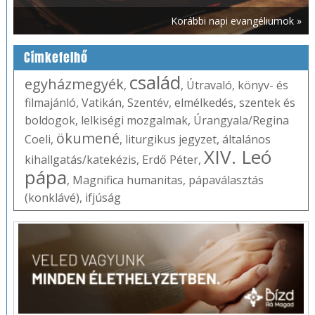
Korábbi napi evangéliumok »
Címkefelhő
család
egyházmegyék
,
,
Útravaló
,
könyv- és
filmajánló
,
Vatikán
,
Szentév
,
elmélkedés
,
szentek és
boldogok
,
lelkiségi mozgalmak
,
Úrangyala/Regina
ökumené
Coeli
,
,
liturgikus jegyzet
,
általános
XIV. Leó
kihallgatás/katekézis
,
Erdő Péter
,
pápa
,
Magnifica humanitas
,
pápaválasztás
(konklávé)
,
ifjúság