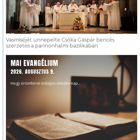
Vasmiséjét ünnepelte Csóka Gáspár bencés
szerzetes a pannonhalmi bazilikában
MAI EVANGÉLIUM
2026. AUGUSZTUS 9.
Hogy örömhírrel induljon minden nap...