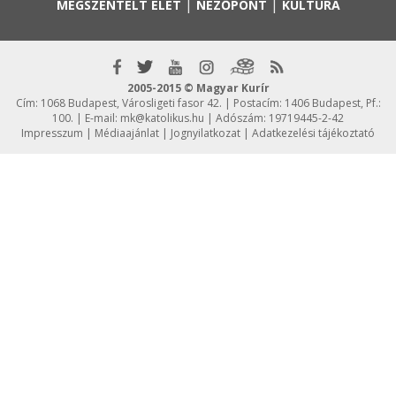
|
|
MEGSZENTELT ÉLET
NÉZŐPONT
KULTÚRA
2005-2015 © Magyar Kurír
Cím: 1068 Budapest, Városligeti fasor 42. | Postacím: 1406 Budapest, Pf.:
100. | E-mail:
mk@katolikus.hu
| Adószám: 19719445-2-42
Impresszum
|
Médiaajánlat
|
Jognyilatkozat
|
Adatkezelési tájékoztató