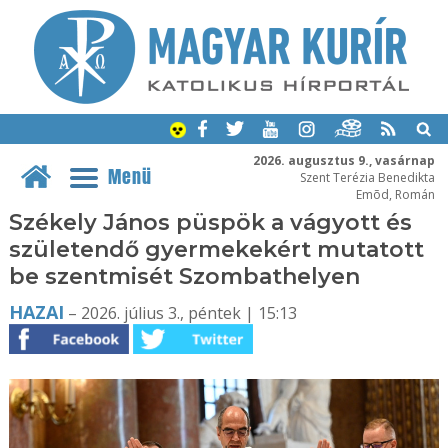
2026. augusztus 9., vasárnap
Menü
Szent Terézia Benedikta
Emõd, Román
Székely János püspök a vágyott és
születendő gyermekekért mutatott
be szentmisét Szombathelyen
HAZAI
– 2026. július 3., péntek | 15:13