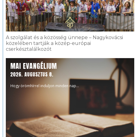
A szolgálat és a közösség ünnepe – Nagykovácsi
közelében tartják a közép-európai
cserkésztalálkozót
MAI EVANGÉLIUM
2026. AUGUSZTUS 8.
Hogy örömhírrel induljon minden nap...