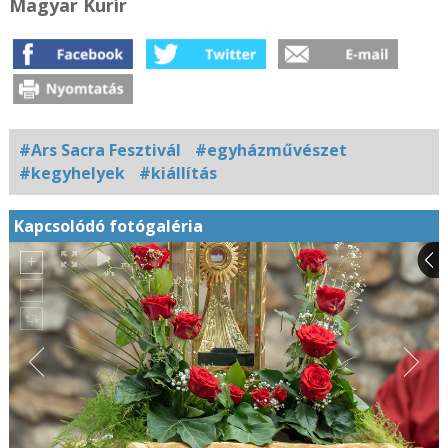
Magyar Kurír
#Ars Sacra Fesztivál
#egyházművészet
#kegyhelyek
#kiállítás
Kapcsolódó fotógaléria