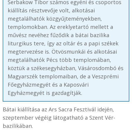
Serbakow Tibor számos egyéni és csoportos
kiállítás résztvevője volt, alkotásai
megtalálhatók közgyűjteményekben,
templomokban. Az ereklyetartó mellett a
művész nevéhez fűződik a bátai bazilika
liturgikus tere, így az oltár és a papi székek
megtervezése is. Ötvösmunkái és alkotásai
megtalálhatók Pécs több templomában,
köztük a székesegyházban, Vásárosdombó és
Magyarszék templomaiban, de a Veszprémi
Főegyházmegyét és a Kaposvári
Egyházmegyét is gazdagítják.
Bátai kiállítása az Ars Sacra Fesztivál idején,
szeptember végéig látogatható a Szent Vér-
bazilikában.