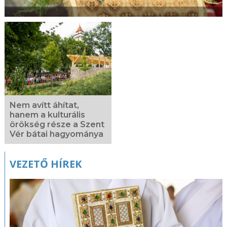
Nem avítt áhítat,
hanem a kulturális
örökség része a Szent
Vér bátai hagyománya
VEZETŐ HÍREK