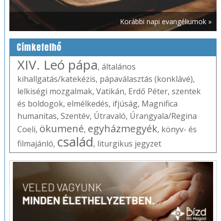
Korábbi napi evangéliumok »
Címkefelhő
XIV. Leó pápa
,
általános
kihallgatás/katekézis
,
pápaválasztás (konklávé)
,
lelkiségi mozgalmak
,
Vatikán
,
Erdő Péter
,
szentek
és boldogok
,
elmélkedés
,
ifjúság
,
Magnifica
humanitas
,
Szentév
,
Útravaló
,
Úrangyala/Regina
ökumené
egyházmegyék
Coeli
,
,
,
könyv- és
család
filmajánló
,
,
liturgikus jegyzet