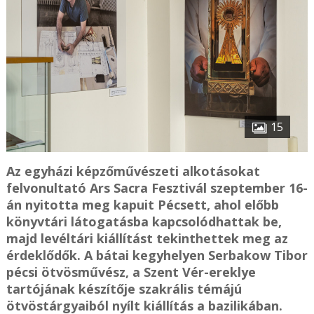
15
Az egyházi képzőművészeti alkotásokat
felvonultató Ars Sacra Fesztivál szeptember 16-
án nyitotta meg kapuit Pécsett, ahol előbb
könyvtári látogatásba kapcsolódhattak be,
majd levéltári kiállítást tekinthettek meg az
érdeklődők. A bátai kegyhelyen Serbakow Tibor
pécsi ötvösművész, a Szent Vér-ereklye
tartójának készítője szakrális témájú
ötvöstárgyaiból nyílt kiállítás a bazilikában.