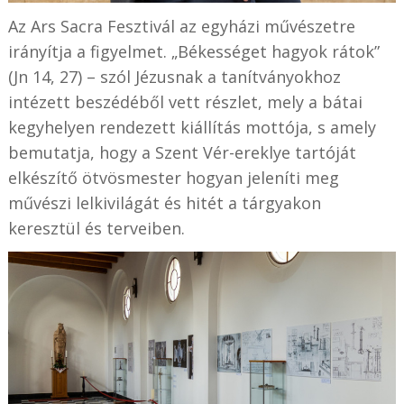
Az Ars Sacra Fesztivál az egyházi művészetre
irányítja a figyelmet. „Békességet hagyok rátok”
(Jn 14, 27) – szól Jézusnak a tanítványokhoz
intézett beszédéből vett részlet, mely a bátai
kegyhelyen rendezett kiállítás mottója, s amely
bemutatja, hogy a Szent Vér-ereklye tartóját
elkészítő ötvösmester hogyan jeleníti meg
művészi lelkivilágát és hitét a tárgyakon
keresztül és terveiben.