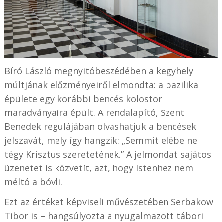
Bíró László megnyitóbeszédében a kegyhely
múltjának előzményeiről elmondta: a bazilika
épülete egy korábbi bencés kolostor
maradványaira épült. A rendalapító, Szent
Benedek regulájában olvashatjuk a bencések
jelszavát, mely így hangzik: „Semmit elébe ne
tégy Krisztus szeretetének.” A jelmondat sajátos
üzenetet is közvetít, azt, hogy Istenhez nem
méltó a bóvli.
Ezt az értéket képviseli művészetében Serbakow
Tibor is – hangsúlyozta a nyugalmazott tábori