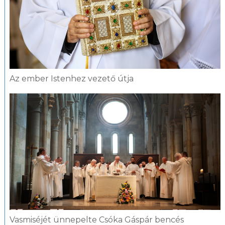
Az ember Istenhez vezető útja
Vasmiséjét ünnepelte Csóka Gáspár bencés