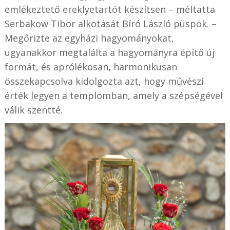
emlékeztető ereklyetartót készítsen – méltatta
Serbakow Tibor alkotását Bíró László püspök. –
Megőrizte az egyházi hagyományokat,
ugyanakkor megtalálta a hagyományra építő új
formát, és aprólékosan, harmonikusan
összekapcsolva kidolgozta azt, hogy művészi
érték legyen a templomban, amely a szépségével
válik szentté.