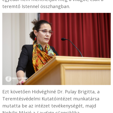
teremtő Istennel összhangban.
Ezt követően Hidvéghiné Dr. Pulay Brigitta, a
Teremtésvédelmi Kutatóintézet munkatársa
mutatta be az intézet tevékenységét, majd
Nobilis Márió a
Laudato si’
enciklika