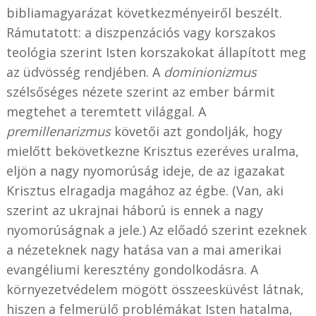
bibliamagyarázat következményeiről beszélt.
Rámutatott: a diszpenzációs vagy korszakos
teológia szerint Isten korszakokat állapított meg
az üdvösség rendjében. A
dominionizmus
szélsőséges nézete szerint az ember bármit
megtehet a teremtett világgal. A
premillenarizmus
követői azt gondolják, hogy
mielőtt bekövetkezne Krisztus ezeréves uralma,
eljön a nagy nyomorúság ideje, de az igazakat
Krisztus elragadja magához az égbe. (Van, aki
szerint az ukrajnai háború is ennek a nagy
nyomorúságnak a jele.) Az előadó szerint ezeknek
a nézeteknek nagy hatása van a mai amerikai
evangéliumi keresztény gondolkodásra. A
környezetvédelem mögött összeesküvést látnak,
hiszen a felmerülő problémákat Isten hatalma,