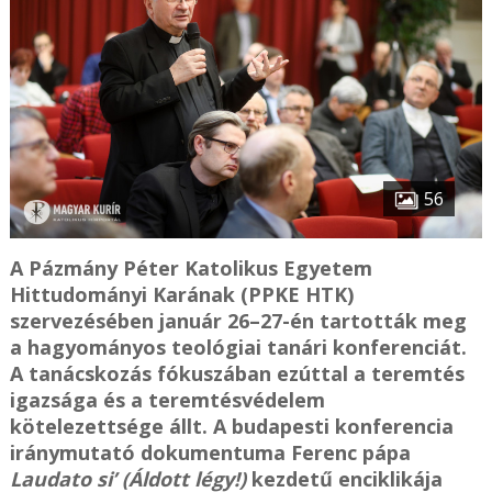
56
A Pázmány Péter Katolikus Egyetem
Hittudományi Karának (PPKE HTK)
szervezésében január 26–27-én tartották meg
a hagyományos teológiai tanári konferenciát.
A tanácskozás fókuszában ezúttal a teremtés
igazsága és a teremtésvédelem
kötelezettsége állt. A budapesti konferencia
iránymutató dokumentuma Ferenc pápa
Laudato si’ (Áldott légy!)
kezdetű enciklikája