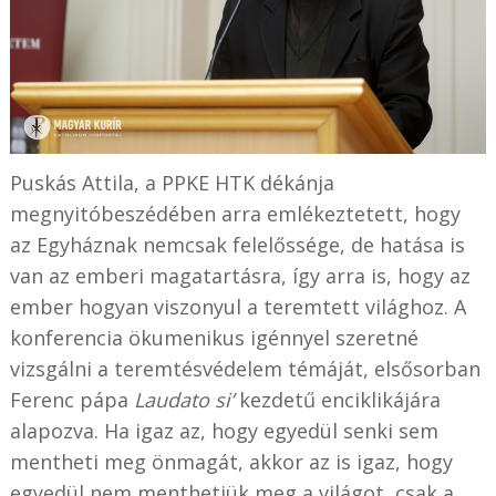
Puskás Attila, a PPKE HTK dékánja
megnyitóbeszédében arra emlékeztetett, hogy
az Egyháznak nemcsak felelőssége, de hatása is
van az emberi magatartásra, így arra is, hogy az
ember hogyan viszonyul a teremtett világhoz. A
konferencia ökumenikus igénnyel szeretné
vizsgálni a teremtésvédelem témáját, elsősorban
Ferenc pápa
Laudato si’
kezdetű enciklikájára
alapozva. Ha igaz az, hogy egyedül senki sem
mentheti meg önmagát, akkor az is igaz, hogy
egyedül nem menthetjük meg a világot, csak a