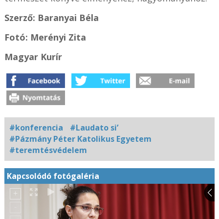
Szerző: Baranyai Béla
Fotó: Merényi Zita
Magyar Kurír
#konferencia
#Laudato si’
#Pázmány Péter Katolikus Egyetem
#teremtésvédelem
Kapcsolódó fotógaléria