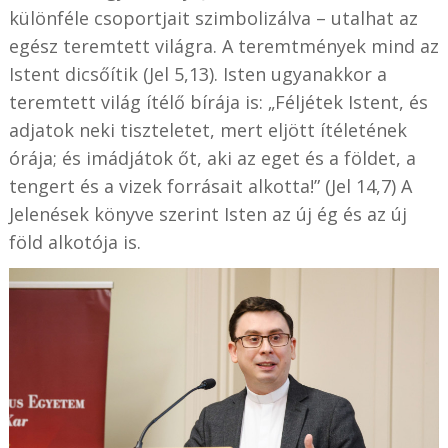
különféle csoportjait szimbolizálva – utalhat az
egész teremtett világra. A teremtmények mind az
Istent dicsőítik (Jel 5,13). Isten ugyanakkor a
teremtett világ ítélő bírája is: „Féljétek Istent, és
adjatok neki tiszteletet, mert eljött ítéletének
órája; és imádjátok őt, aki az eget és a földet, a
tengert és a vizek forrásait alkotta!” (Jel 14,7) A
Jelenések könyve szerint Isten az új ég és az új
föld alkotója is.