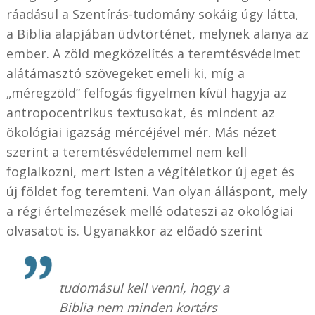
ráadásul a Szentírás-tudomány sokáig úgy látta,
a Biblia alapjában üdvtörténet, melynek alanya az
ember. A zöld megközelítés a teremtésvédelmet
alátámasztó szövegeket emeli ki, míg a
„méregzöld” felfogás figyelmen kívül hagyja az
antropocentrikus textusokat, és mindent az
ökológiai igazság mércéjével mér. Más nézet
szerint a teremtésvédelemmel nem kell
foglalkozni, mert Isten a végítéletkor új eget és
új földet fog teremteni. Van olyan álláspont, mely
a régi értelmezések mellé odateszi az ökológiai
olvasatot is. Ugyanakkor az előadó szerint
tudomásul kell venni, hogy a
Biblia nem minden kortárs