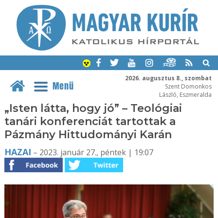
2026. augusztus 8., szombat
Menü
Szent Domonkos
László, Eszmeralda
„Isten látta, hogy jó” – Teológiai
tanári konferenciát tartottak a
Pázmány Hittudományi Karán
HAZAI
– 2023. január 27., péntek | 19:07