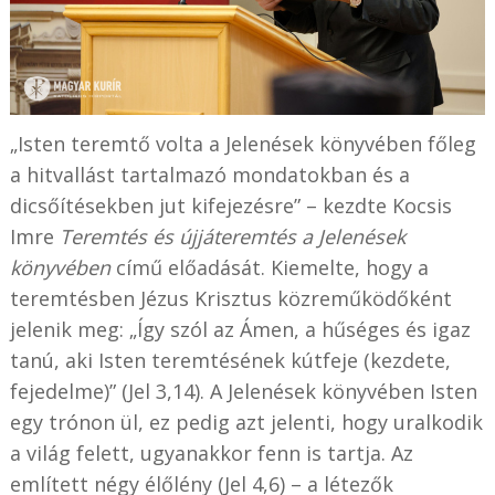
„Isten teremtő volta a Jelenések könyvében főleg
a hitvallást tartalmazó mondatokban és a
dicsőítésekben jut kifejezésre” – kezdte Kocsis
Imre
Teremtés és újjáteremtés a Jelenések
könyvében
című előadását. Kiemelte, hogy a
teremtésben Jézus Krisztus közreműködőként
jelenik meg: „Így szól az Ámen, a hűséges és igaz
tanú, aki Isten teremtésének kútfeje (kezdete,
fejedelme)” (Jel 3,14). A Jelenések könyvében Isten
egy trónon ül, ez pedig azt jelenti, hogy uralkodik
a világ felett, ugyanakkor fenn is tartja. Az
említett négy élőlény (Jel 4,6) – a létezők