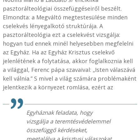
pasztorálteológiai összefüggéseiről beszélt.
Elmondta: a Megváltó megtestesülése minden
cselekvés lényegalkotó struktúrája. A
pasztorálteológia ezt a cselekvést vizsgálja:
hogyan tud ennek minél helyesebben megfelelni
az Egyház. Ha az Egyház Krisztus cselekvő
jelenlétének a folytatása, akkor foglalkoznia kell
a világgal, Ferenc pápa szavaival: „Isten válaszává
kell válnia.” S mivel a világ számára problémaként
jelentkezik a környezet romlása, ezért az
Egyháznak feladata, hogy
vizsgálja a teremtésvédelemmel
összefüggő kérdéseket,
megtalálva a krisztusi válaszokat,