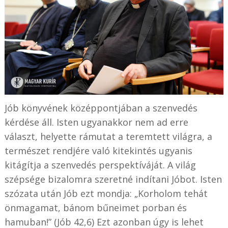
Jób könyvének középpontjában a szenvedés
kérdése áll. Isten ugyanakkor nem ad erre
választ, helyette rámutat a teremtett világra, a
természet rendjére való kitekintés ugyanis
kitágítja a szenvedés perspektíváját. A világ
szépsége bizalomra szeretné indítani Jóbot. Isten
szózata után Jób ezt mondja: „Korholom tehát
önmagamat, bánom bűneimet porban és
hamuban!” (Jób 42,6) Ezt azonban úgy is lehet