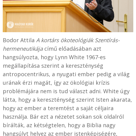
Bodor Attila
A kortárs ökoteológiák Szentírás-
hermeneutikája
című előadásában azt
hangsúlyozta, hogy Lynn White 1967-es
megállapítása szerint a kereszténység
antropocentrikus, a nyugati ember pedig a világ
urának érzi magát, így az ökológiai krízis
problémájára nem is tud választ adni. White úgy
látta, hogy a kereszténység szerint Isten akarata,
hogy az ember a teremtést a saját céljaira
használja. Bár ezt a nézetet sokan sok oldalról
bírálták, az kétségtelen, hogy a Biblia nagy
hangsúlyt helyez az ember istenképiségére,