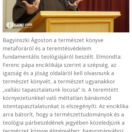
Bagyinszki Ágoston a természet könyve
metaforáról és a teremtésvédelem
fundamentális teológiájáról beszélt. Elmondta:
Ferenc pápa enciklikája szerint a szépség, az
igazság és a jóság oldaláról kell olvasnunk a
természet könyvét, a természet ugyanakkor
„vallási tapasztalatunk locusa” is. A teremtett
környezetünkkel való méltatlan bánásmód
istentapasztalatunkat is elszegényíti. Az enciklika
arra bátorít, hogy a természettudományok és a
teológia párbeszédének jegyében közeledjünk a
természet könyve élményéhez, hagyományához.