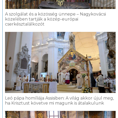
A szolgálat és a közösség ünnepe – Nagykovácsi
közelében tartják a közép-európai
cserkésztalálkozót
Leó pápa homíliája Assisiben: A világ akkor újul meg,
ha Krisztust követve mi magunk is átalakulunk