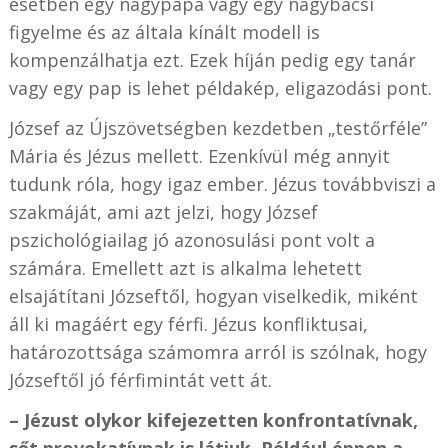
esetben egy nagypapa vagy egy nagybácsi
figyelme és az általa kínált modell is
kompenzálhatja ezt. Ezek híján pedig egy tanár
vagy egy pap is lehet példakép, eligazodási pont.
József az Újszövetségben kezdetben „testőrféle”
Mária és Jézus mellett. Ezenkívül még annyit
tudunk róla, hogy igaz ember. Jézus továbbviszi a
szakmáját, ami azt jelzi, hogy József
pszichológiailag jó azonosulási pont volt a
számára. Emellett azt is alkalma lehetett
elsajátítani Józseftől, hogyan viselkedik, miként
áll ki magáért egy férfi. Jézus konfliktusai,
határozottsága számomra arról is szólnak, hogy
Józseftől jó férfimintát vett át.
– Jézust olykor kifejezetten konfrontatívnak,