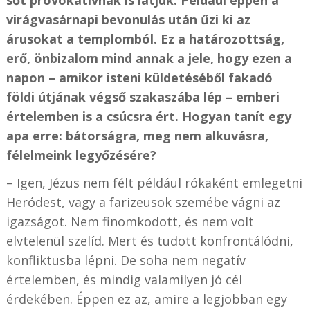
sőt provokatívnak is látjuk. Például éppen a
virágvasárnapi bevonulás után űzi ki az
árusokat a templomból. Ez a határozottság,
erő, önbizalom mind annak a jele, hogy ezen a
napon – amikor isteni küldetéséből fakadó
földi útjának végső szakaszába lép – emberi
értelemben is a csúcsra ért. Hogyan tanít egy
apa erre: bátorságra, meg nem alkuvásra,
félelmeink legyőzésére?
– Igen, Jézus nem félt például rókaként emlegetni
Heródest, vagy a farizeusok szemébe vágni az
igazságot. Nem finomkodott, és nem volt
elvtelenül szelíd. Mert és tudott konfrontálódni,
konfliktusba lépni. De soha nem negatív
értelemben, és mindig valamilyen jó cél
érdekében. Éppen ez az, amire a legjobban egy