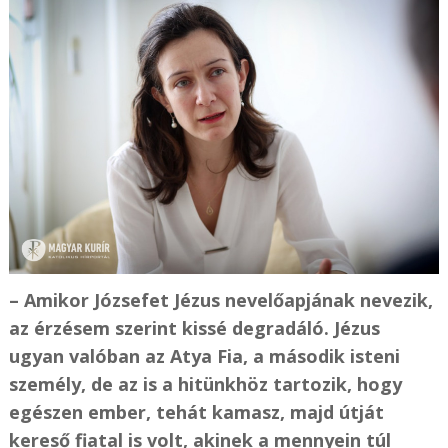
– Amikor Józsefet Jézus nevelőapjának nevezik,
az érzésem szerint kissé degradáló. Jézus
ugyan valóban az Atya Fia, a második isteni
személy, de az is a hitünkhöz tartozik, hogy
egészen ember, tehát kamasz, majd útját
kereső fiatal is volt, akinek a mennyein túl