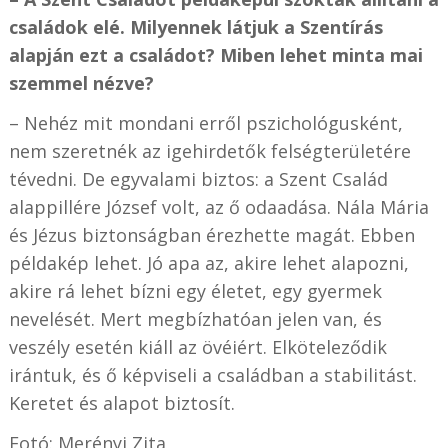
családok elé. Milyennek látjuk a Szentírás
alapján ezt a családot? Miben lehet minta mai
szemmel nézve?
– Nehéz mit mondani erről pszichológusként,
nem szeretnék az igehirdetők felségterületére
tévedni. De egyvalami biztos: a Szent Család
alappillére József volt, az ő odaadása. Nála Mária
és Jézus biztonságban érezhette magát. Ebben
példakép lehet. Jó apa az, akire lehet alapozni,
akire rá lehet bízni egy életet, egy gyermek
nevelését. Mert megbízhatóan jelen van, és
veszély esetén kiáll az övéiért. Elköteleződik
irántuk, és ő képviseli a családban a stabilitást.
Keretet és alapot biztosít.
Fotó: Merényi Zita