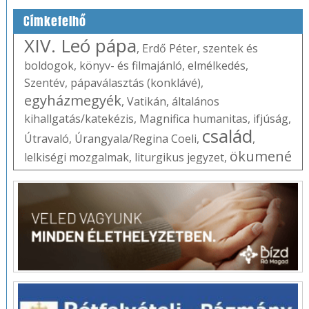
Címkefelhő
XIV. Leó pápa
,
Erdő Péter
,
szentek és
boldogok
,
könyv- és filmajánló
,
elmélkedés
,
Szentév
,
pápaválasztás (konklávé)
,
egyházmegyék
,
Vatikán
,
általános
kihallgatás/katekézis
,
Magnifica humanitas
,
ifjúság
,
család
Útravaló
,
Úrangyala/Regina Coeli
,
,
ökumené
lelkiségi mozgalmak
,
liturgikus jegyzet
,