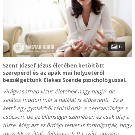
6
Szent József Jézus életében betöltött
szerepéről és az apák mai helyzetéről
beszélgettünk Elekes Szende pszichológussal.
Virágvasárnap Jézus életének nagy napja, de
sajátos módon már a halálát is előrevetíti. Ez a
kettő egy gyökérből táplálkozik: a népszerűsége a
csúcson, de az ellenségei szemében ez csak olaj a
tűzre. Még azt az ördögi tervet is fontolgatják, hogy
megölik az általa feltámasztott Lázárt, annyira