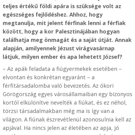
teljes értékű földi apára is szüksége volt az
egészséges fejlődéshez. Ahhoz, hogy
megtanulja, mit jelent férfinak lenni a férfiak
között, hogy a kor Palesztinájában hogyan
találhatja meg önmagát és a saját útját. Annak
alapján, amilyennek Jézust virágvasárnap
látjuk, milyen ember és apa lehetett József?
– Az apák feladata a fiúgyermekek esetében –
elvontan és konkrétan egyaránt – a
férfitársadalomba való bevezetés. Az ókori
Görögország egyes városállamaiban egy bizonyos
kortól elkülönítve nevelték a fiúkat, és ez néhol,
törzsi társadalmakban még ma is így van a
világon. A fiúnak észrevétlenül azonosulnia kell az
apjával. Ha nincs jelen az életében az apja, jó