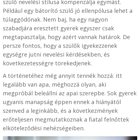
szülő nevelési stílusa kompenzálja egymást.
Például egy bátorító szülő jó ellenpólusa lehet a
túlaggódónak. Nem baj, ha egy nagyon
szabadjára eresztett gyerek egyszer csak
megtapasztalja, hogy azért vannak határok. De
persze fontos, hogy a szülők igyekezzenek
egységre jutni nevelési kérdésekben, és
következetességre törekedjenek.
A történetéhez még annyit tennék hozzá: itt
legalább van apa, méghozzá olyan, aki
megpróbál beleállni az apai szerepbe. Sok gyerek
ugyanis manapság éppen ennek a hiányától
szenved a leginkább, és a következmények
erőteljesen megmutatkoznak a fiatal felnőttek
elköteleződési nehézségeiben.