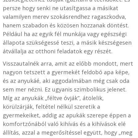
persze hogy senki ne utasítgassa a másikat
valamilyen merev szokásrendhez ragaszkodva,
hanem szabadon és közösen hozzanak döntést.
Például ha az egyik fél munkája vagy egészségi
állapota szükségessé teszi, a másik készségesen
átvállalja az otthoni feladatok egy részét.
Visszautalnék arra, amit az előbb mondott, mert
nagyon tetszett a gyermekét feldobó apa képe,
és az anyukáé, aki aggodalmában még csak oda
sem mer nézni. Ez ugyanis szimbolikus jelenet.
Míg az anyukák „féltve óvják”, átölelik,
körülzárják, feltétel nélkül szeretik a
gyermekeiket, addig az apukák szerepe éppen a
komfortzónából való kihívás és a kihívások elé
állítás, azzal a megerősítéssel együtt, hogy „meg