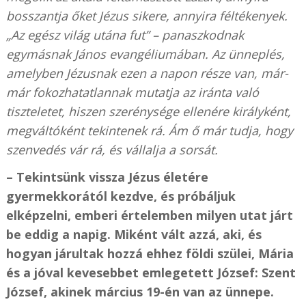
bosszantja őket Jézus sikere, annyira féltékenyek.
„Az egész világ utána fut” – panaszkodnak
egymásnak János evangéliumában. Az ünneplés,
amelyben Jézusnak ezen a napon része van, már-
már fokozhatatlannak mutatja az iránta való
tiszteletet, hiszen szerénysége ellenére királyként,
megváltóként tekintenek rá. Ám ő már tudja, hogy
szenvedés vár rá, és vállalja a sorsát.
– Tekintsünk vissza Jézus életére
gyermekkorától kezdve, és próbáljuk
elképzelni, emberi értelemben milyen utat járt
be eddig a napig. Miként vált azzá, aki, és
hogyan járultak hozzá ehhez földi szülei, Mária
és a jóval kevesebbet emlegetett József: Szent
József, akinek március 19-én van az ünnepe.