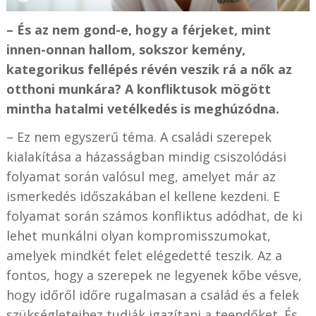
– És az nem gond-e, hogy a férjeket, mint
innen-onnan hallom, sokszor kemény,
kategorikus fellépés révén veszik rá a nők az
otthoni munkára? A konfliktusok mögött
mintha hatalmi vetélkedés is meghúzódna.
– Ez nem egyszerű téma. A családi szerepek
kialakítása a házasságban mindig csiszolódási
folyamat során valósul meg, amelyet már az
ismerkedés időszakában el kellene kezdeni. E
folyamat során számos konfliktus adódhat, de ki
lehet munkálni olyan kompromisszumokat,
amelyek mindkét felet elégedetté teszik. Az a
fontos, hogy a szerepek ne legyenek kőbe vésve,
hogy időről időre rugalmasan a család és a felek
szükségleteihez tudják igazítani a teendőket. És