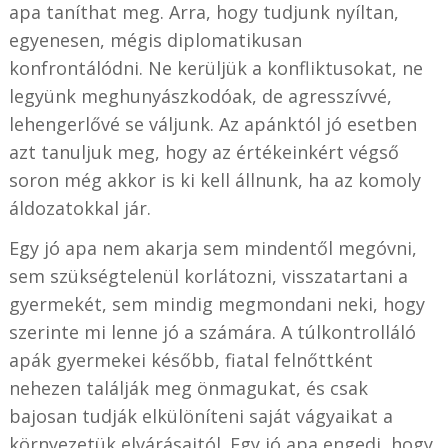
apa taníthat meg. Arra, hogy tudjunk nyíltan,
egyenesen, mégis diplomatikusan
konfrontálódni. Ne kerüljük a konfliktusokat, ne
legyünk meghunyászkodóak, de agresszívvé,
lehengerlővé se váljunk. Az apánktól jó esetben
azt tanuljuk meg, hogy az értékeinkért végső
soron még akkor is ki kell állnunk, ha az komoly
áldozatokkal jár.
Egy jó apa nem akarja sem mindentől megóvni,
sem szükségtelenül korlátozni, visszatartani a
gyermekét, sem mindig megmondani neki, hogy
szerinte mi lenne jó a számára. A túlkontrolláló
apák gyermekei később, fiatal felnőttként
nehezen találják meg önmagukat, és csak
bajosan tudják elkülöníteni saját vágyaikat a
környezetük elvárásaitól. Egy jó apa engedi, hogy