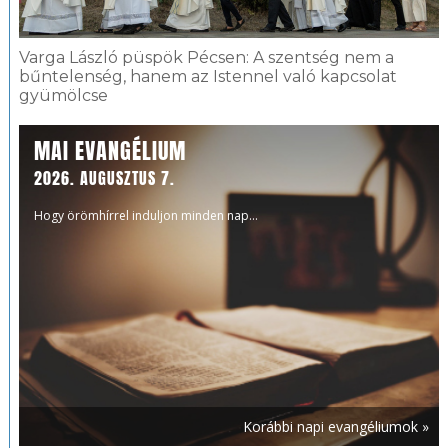
Varga László püspök Pécsen: A szentség nem a
bűntelenség, hanem az Istennel való kapcsolat
gyümölcse
MAI EVANGÉLIUM
2026. AUGUSZTUS 7.
Hogy örömhírrel induljon minden nap...
Korábbi napi evangéliumok »