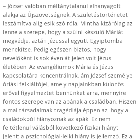
– József valóban méltánytalanul elhanyagolt
alakja az Újszövetségnek. A születéstörténetet
leszámítva alig esik szó róla. Mintha kizárólag az
lenne a szerepe, hogy a szülni készülő Máriát
megvédje, aztán Jézussal együtt Egyiptomba
menekítse. Pedig egészen biztos, hogy
nevelőként is sok éven át jelen volt Jézus
életében. Az evangéliumok Mária és Jézus
kapcsolatára koncentrálnak, ám József személye
óriási felkiáltójel, amely napjainkban különös
erővel figyelmeztet bennünket arra, mennyire
fontos szerepe van az apának a családban. Hiszen
a mai társadalmak tragédiája éppen az, hogy a
családokból hiányoznak az apák. Ez nem
feltétlenül válásból következő fizikai hiányt
jelent: a pszichológiai-lelki hiány is jellemző. Ez a