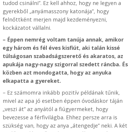
tudod csinálni”. Ez kell ahhoz, hogy ne legyen a
gyerekből „anyámasszony katonája”, hogy
felnőttként merjen majd kezdeményezni,
kockázatot vállalni.
– Éppen nemrég voltam tanúja annak, amikor
egy három és fél éves kisfiút, aki talán kissé
túlságosan szabadságszerető és akaratos, az
apukája nagy-nagy szigorral szedett ráncba. És
közben azt mondogatta, hogy az anyuka
elkapatta a gyereket.
– Ez számomra inkább pozitív példának tűnik,
mivel az apa jó esetben éppen óvodáskor táján
„veszi át” az anyától a fiúgyermeket, hogy
bevezesse a férfivilágba. Ehhez persze arra is
szükség van, hogy az anya „átengedje” neki. A két