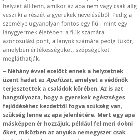
helyzet áll fenn, amikor az apa nem vagy csak alig
veszi ki a részét a gyerekek neveléséből. Pedig a
személye ugyanolyan fontos egy fiú-, mint egy
lánygyermek életében: a fiúk számára
azonosulási pont, a lányok számára pedig tükör,
amelyben értékességüket, szépségüket
megláthatják.
– Néhány évvel ezelőtt ennek a helyzetnek
üzent hadat az
Apafüzet
, amelyet a védőnők
terjesztettek a családok körében. Az is azt
hangsúlyozta, hogy a gyerekek egészséges
fejlődéséhez kezdettől fogva szükség van,
szükség lenne az apa jelenlétére. Mert egy apa
másképpen ér hozzájuk, például fel meri dobni
őket, miközben az anyuka nemegyszer csak