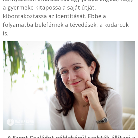
a gyermeke kitapossa a saját útját,
kibontakoztassa az identitását. Ebbe a
folyamatba beleférnek a tévedések, a kudarcok
is.
– A Szent Családot példaképül szokták állítani a