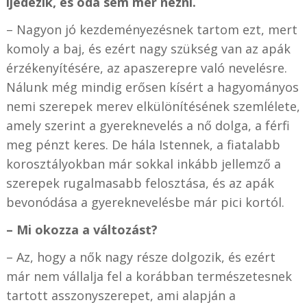
ijedezik, és oda sem mer nézni.
– Nagyon jó kezdeményezésnek tartom ezt, mert
komoly a baj, és ezért nagy szükség van az apák
érzékenyítésére, az apaszerepre való nevelésre.
Nálunk még mindig erősen kísért a hagyományos
nemi szerepek merev elkülönítésének szemlélete,
amely szerint a gyereknevelés a nő dolga, a férfi
meg pénzt keres. De hála Istennek, a fiatalabb
korosztályokban már sokkal inkább jellemző a
szerepek rugalmasabb felosztása, és az apák
bevonódása a gyereknevelésbe már pici kortól.
– Mi okozza a változást?
– Az, hogy a nők nagy része dolgozik, és ezért
már nem vállalja fel a korábban természetesnek
tartott asszonyszerepet, ami alapján a