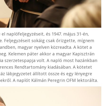
el naplófeljegyzéseit, és 1947. május 31-én,
. Feljegyzéseit sokáig csak őrizgette, mígnem
landben, magyar nyelven közreadta. A kötet a
eg. Kelemen páter akkor a magyar Kapisztrán
ia szerzetespapja volt. A napló most hazánkban
rences Rendtartomány kiadásában. A kötetet
z lábjegyzetet állított össze és egy lényegre
tekről. A naplót Kálmán Peregrin OFM lektorálta.