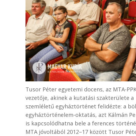
Tusor Péter egyetemi docens, az MTA-PPK
vezetője, akinek a kutatási szakterülete a 
szemléletű egyháztörténet felidézte: a b
egyháztörténelem-oktatás, azt Kálmán Per
is kapcsolódhatna bele a ferences történ
MTA jóvoltából 2012–17 között Tusor Péte