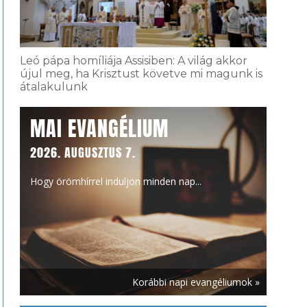
Leó pápa homíliája Assisiben: A világ akkor
újul meg, ha Krisztust követve mi magunk is
átalakulunk
MAI EVANGÉLIUM
2026. AUGUSZTUS 7.
Hogy örömhírrel induljon minden nap...
Korábbi napi evangéliumok »