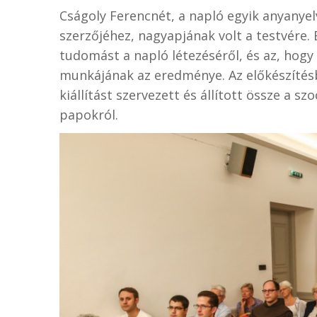
Cságoly Ferencnét, a napló egyik anyanyelv
szerzőjéhez, nagyapjának volt a testvére.
tudomást a napló létezéséről, és az, hog
munkájának az eredménye. Az előkészítésb
kiállítást szervezett és állított össze a 
papokról.