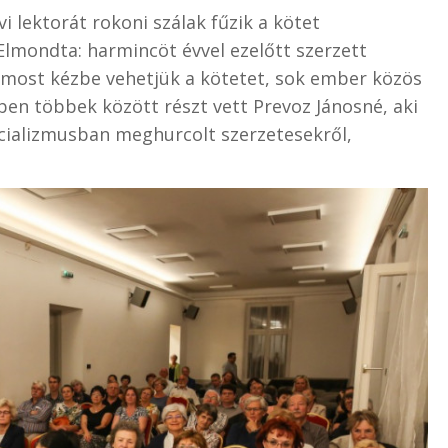
i lektorát rokoni szálak fűzik a kötet
 Elmondta: harmincöt évvel ezelőtt szerzett
y most kézbe vehetjük a kötetet, sok ember közös
en többek között részt vett Prevoz Jánosné, aki
szocializmusban meghurcolt szerzetesekről,