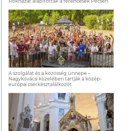
Fiókházat alapítottak a ferencesek Pécsen
A szolgálat és a közösség ünnepe –
Nagykovácsi közelében tartják a közép-
európai cserkésztalálkozót