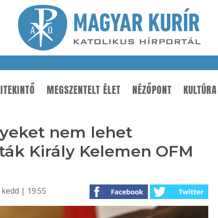
ITEKINTŐ
MEGSZENTELT ÉLET
NÉZŐPONT
KULTÚRA
yeket nem lehet
tták Király Kelemen OFM
 kedd | 19:55