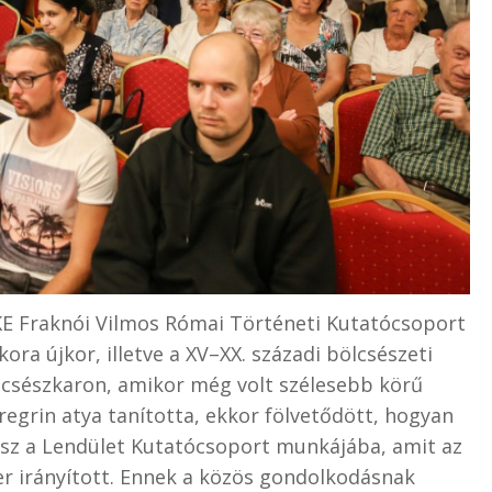
E Fraknói Vilmos Római Történeti Kutatócsoport
kora újkor, illetve a XV–XX. századi bölcsészeti
ölcsészkaron, amikor még volt szélesebb körű
egrin atya tanította, ekkor fölvetődött, hogyan
ész a Lendület Kutatócsoport munkájába, amit az
r irányított. Ennek a közös gondolkodásnak