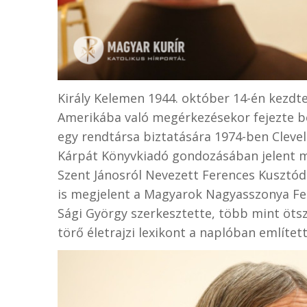
Király Kelemen 1944. október 14-én kezdte 
Amerikába való megérkezésekor fejezte be
egy rendtársa biztatására 1974-ben Cleve
Kárpát Könyvkiadó gondozásában jelent m
Szent Jánosról Nevezett Ferences Kusztód
is megjelent a Magyarok Nagyasszonya Fe
Sági György szerkesztette, több mint ötszá
törő életrajzi lexikont a naplóban említet