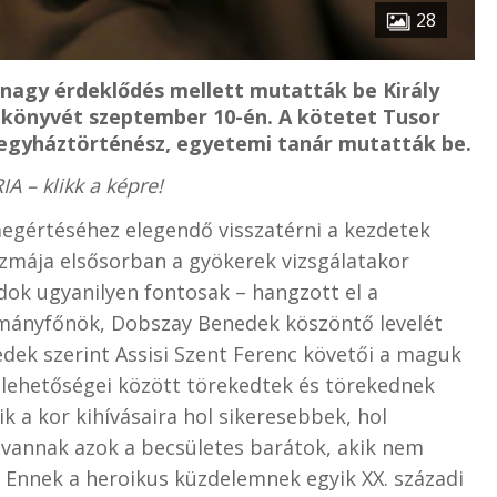
28
 nagy érdeklődés mellett mutatták be Király
könyvét szeptember 10-én. A kötetet Tusor
 egyháztörténész, egyetemi tanár mutatták be.
A – klikk a képre!
egértéséhez elegendő visszatérni a kezdetek
izmája elsősorban a gyökerek vizsgálatakor
ok ugyanilyen fontosak – hangzott el a
mányfőnök, Dobszay Benedek köszöntő levelét
dek szerint Assisi Szent Ferenc követői a maguk
 lehetőségei között törekedtek és törekednek
k a kor kihívásaira hol sikeresebbek, hol
vannak azok a becsületes barátok, akik nem
. Ennek a heroikus küzdelemnek egyik XX. századi