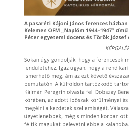
A pasaréti Kájoni János ferences házban
Kelemen OFM „Naplóm 1944–1947” című 
Péter egyetemi docens és Török József
KÉPGALÉRI
Sokan úgy gondolják, hogy a ferencesek m
lendületéhez. Igaz ugyan, hogy a rend kar
ismerhető meg, ám az ezt követő évszázad
bemutatón. A külföldön tartózkodó tarto
Kálmán Peregrin olvasta fel. Dobszay Bene
körében, az adott időszak körülményei és
megélni a kezdetek szellemiségét. Válaszai
ügyetlenebbek, mégis minden korban ott 
féltik magukat belevetni ebbe a kalandba