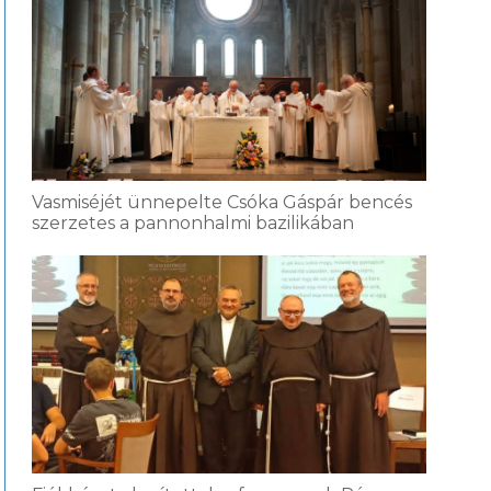
Vasmiséjét ünnepelte Csóka Gáspár bencés
szerzetes a pannonhalmi bazilikában