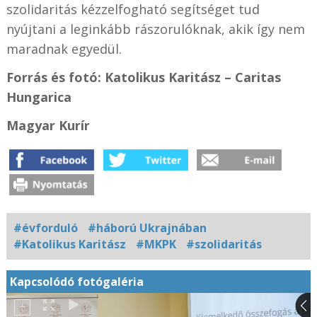
szolidaritás kézzelfogható segítséget tud
nyújtani a leginkább rászorulóknak, akik így nem
maradnak egyedül.
Forrás és fotó: Katolikus Karitász – Caritas
Hungarica
Magyar Kurír
#évforduló
#háború Ukrajnában
#Katolikus Karitász
#MKPK
#szolidaritás
Kapcsolódó fotógaléria