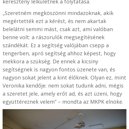
keresztény lelkületnek a folytatása.
„Szeretném megköszönni mindazoknak, akik
megértették ezt a kérést, és nem akartak
belelátni semmi mást, csak azt, ami valóban
benne volt: a rászorulók megsegítésének
szándékát. Ez a segítség valójában csepp a
tengerben, apró segítség ahhoz képest, hogy
mekkora a szükség. De ennek a kicsiny
segítségnek is nagyon fontos üzenete van, és
nagyon sokat jelent a kint élőknek. Olyan ez, mint
Veronika kendője: nem sokat tudunk adni, mégis
a szeretet jele, amely erőt ad, és azt üzeni, hogy
együttéreznek velem” – mondta az MKPK elnöke.