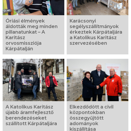
Óriási élmények
Karácsonyi
áldották meg minden
segélyszállítmányok
pillanatunkat – A
érkeztek Kárpátaljára
Karitász
a Katolikus Karitász
orvosmissziója
szervezésében
Kárpátalján
A Katolikus Karitász
Elkezdődött a civil
újabb áramfejlesztő
központokban
berendezéseket
összegyűjtött
szállított Kárpátaljára
adományok
kiszállítása