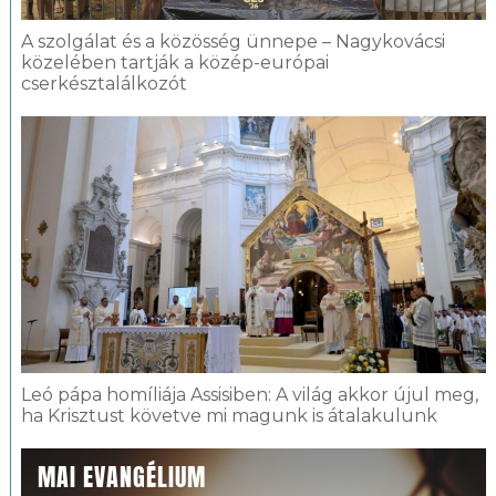
A szolgálat és a közösség ünnepe – Nagykovácsi
közelében tartják a közép-európai
cserkésztalálkozót
Leó pápa homíliája Assisiben: A világ akkor újul meg,
ha Krisztust követve mi magunk is átalakulunk
MAI EVANGÉLIUM