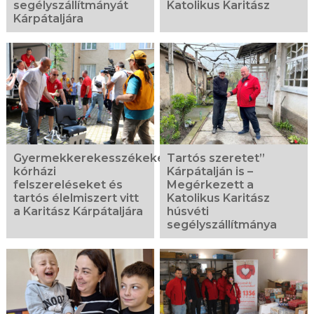
segélyszállítmányát
Katolikus Karitász
Kárpátaljára
Gyermekkerekesszékeket,
Tartós szeretet”
kórházi
Kárpátalján is –
felszereléseket és
Megérkezett a
tartós élelmiszert vitt
Katolikus Karitász
a Karitász Kárpátaljára
húsvéti
segélyszállítmánya