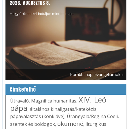
2026. AUGUSZTUS 8.
Hogy örömhírrel induljon minden nap...
Korábbi napi evangéliumok »
Címkefelhő
XIV. Leó
Útravaló
,
Magnifica humanitas
,
pápa
,
általános kihallgatás/katekézis
,
pápaválasztás (konklávé)
,
Úrangyala/Regina Coeli
,
ökumené
szentek és boldogok
,
,
liturgikus