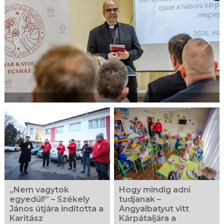
„Nem vagytok
Hogy mindig adni
egyedül!” – Székely
tudjanak –
János útjára indította a
Angyalbatyut vitt
Karitász
Kárpátaljára a