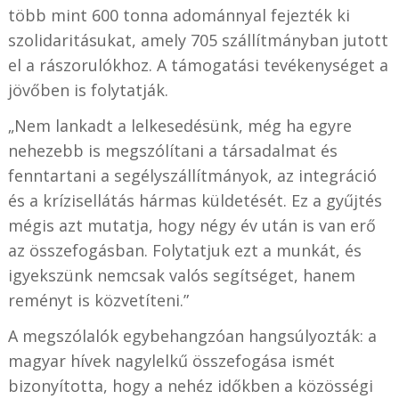
több mint 600 tonna adománnyal fejezték ki
szolidaritásukat, amely 705 szállítmányban jutott
el a rászorulókhoz. A támogatási tevékenységet a
jövőben is folytatják.
„Nem lankadt a lelkesedésünk, még ha egyre
nehezebb is megszólítani a társadalmat és
fenntartani a segélyszállítmányok, az integráció
és a krízisellátás hármas küldetését. Ez a gyűjtés
mégis azt mutatja, hogy négy év után is van erő
az összefogásban. Folytatjuk ezt a munkát, és
igyekszünk nemcsak valós segítséget, hanem
reményt is közvetíteni.”
A megszólalók egybehangzóan hangsúlyozták: a
magyar hívek nagylelkű összefogása ismét
bizonyította, hogy a nehéz időkben a közösségi