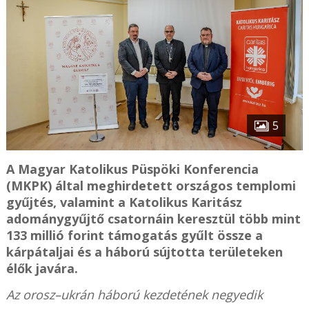
5
A Magyar Katolikus Püspöki Konferencia
(MKPK) által meghirdetett országos templomi
gyűjtés, valamint a Katolikus Karitász
adománygyűjtő csatornáin keresztül több mint
133 millió forint támogatás gyűlt össze a
kárpátaljai és a háború sújtotta területeken
élők javára.
Az orosz–ukrán háború kezdetének negyedik