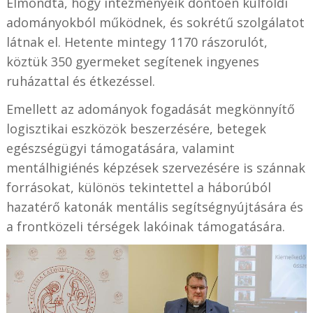
Elmondta, hogy intézményeik döntően külföldi
adományokból működnek, és sokrétű szolgálatot
látnak el. Hetente mintegy 1170 rászorulót,
köztük 350 gyermeket segítenek ingyenes
ruházattal és étkezéssel.
Emellett az adományok fogadását megkönnyítő
logisztikai eszközök beszerzésére, betegek
egészségügyi támogatására, valamint
mentálhigiénés képzések szervezésére is szánnak
forrásokat, különös tekintettel a háborúból
hazatérő katonák mentális segítségnyújtására és
a frontközeli térségek lakóinak támogatására.