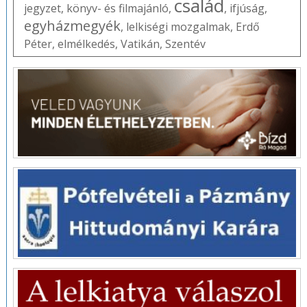
család
jegyzet
,
könyv- és filmajánló
,
,
ifjúság
,
egyházmegyék
,
lelkiségi mozgalmak
,
Erdő
Péter
,
elmélkedés
,
Vatikán
,
Szentév