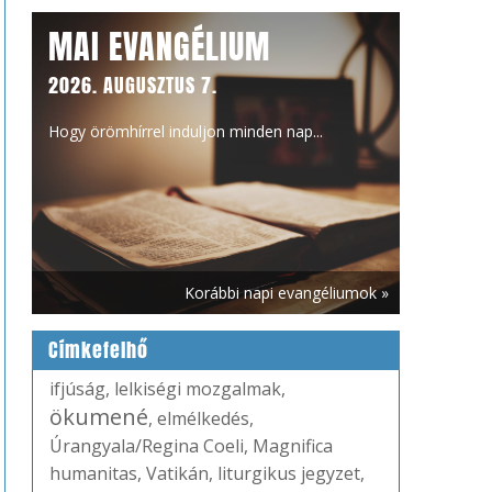
MAI EVANGÉLIUM
2026. AUGUSZTUS 7.
Hogy örömhírrel induljon minden nap...
Korábbi napi evangéliumok »
Címkefelhő
ifjúság
,
lelkiségi mozgalmak
,
ökumené
,
elmélkedés
,
Úrangyala/Regina Coeli
,
Magnifica
humanitas
,
Vatikán
,
liturgikus jegyzet
,