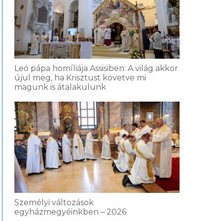
Leó pápa homíliája Assisiben: A világ akkor
újul meg, ha Krisztust követve mi
magunk is átalakulunk
Személyi változások
egyházmegyéinkben – 2026