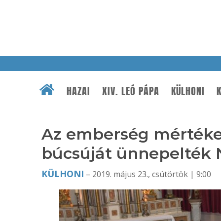
HAZAI
XIV. LEÓ PÁPA
KÜLHONI
K
Az emberség mértéke
búcsúját ünnepelték
KÜLHONI
– 2019. május 23., csütörtök | 9:00