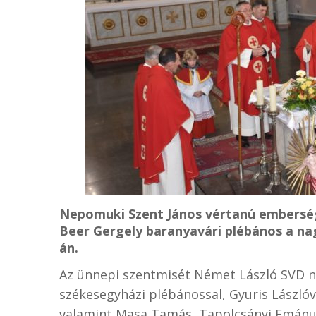
Nepomuki Szent János vértanú emberség
Beer Gergely baranyavári plébános a na
án.
Az ünnepi szentmisét Német László SVD 
székesegyházi plébánossal, Gyuris Lászlóva
valamint Masa Tamás, Tapolcsányi Emánuel