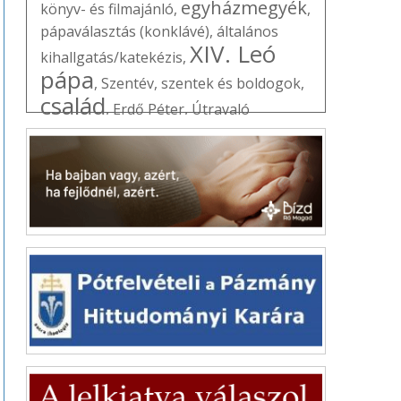
egyházmegyék
könyv- és filmajánló
,
,
pápaválasztás (konklávé)
,
általános
XIV. Leó
kihallgatás/katekézis
,
pápa
,
Szentév
,
szentek és boldogok
,
család
,
Erdő Péter
,
Útravaló