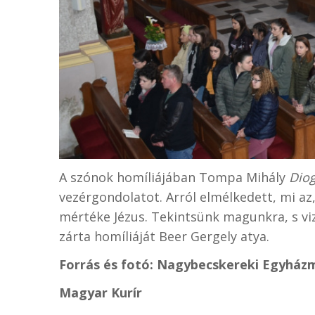
A szónok homíliájában Tompa Mihály
Diog
vezérgondolatot. Arról elmélkedett, mi a
mértéke Jézus. Tekintsünk magunkra, s vi
zárta homíliáját Beer Gergely atya.
Forrás és f
otó: Nagybecskereki Egyház
Magyar Kurír