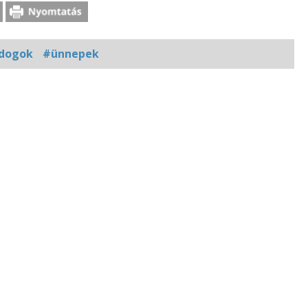
ldogok
#ünnepek