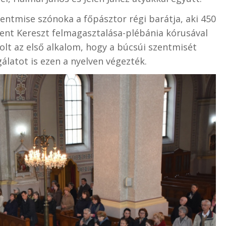
entmise szónoka a főpásztor régi barátja, aki 450
ent Kereszt felmagasztalása-plébánia kórusával
lt az első alkalom, hogy a búcsúi szentmisét
gálatot is ezen a nyelven végezték.