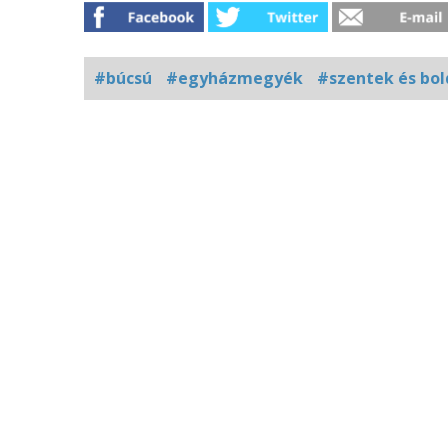
#búcsú
#egyházmegyék
#szentek és bo
Kapcsolódó
fotógaléria