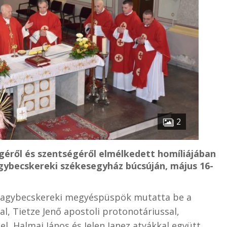
2
éről és szentségéről elmélkedett homíliájában
gybecskereki székesegyház búcsúján, május 16-
nagybecskereki megyéspüspök mutatta be a
l, Tietze Jenő apostoli protonotáriussal,
, Halmai János és Jelen Janez atyákkal együtt.