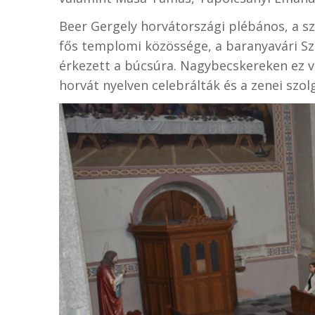
Beer Gergely horvátországi plébános, a sz
fős templomi közössége, a baranyavári Sz
érkezett a búcsúra. Nagybecskereken ez vo
horvát nyelven celebrálták és a zenei szol