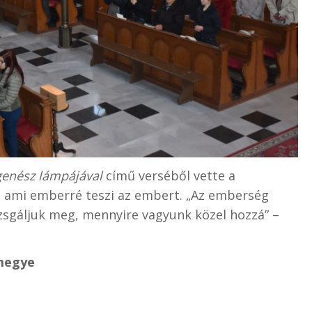
enész lámpájával
című verséből vette a
z, ami emberré teszi az embert. „Az emberség
zsgáljuk meg, mennyire vagyunk közel hozzá” –
megye