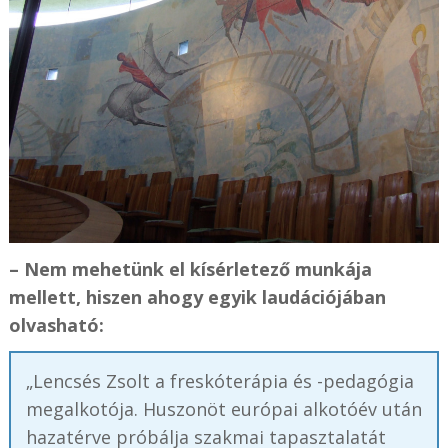
– Nem mehetünk el kísérletező munkája
mellett, hiszen ahogy egyik laudációjában
olvasható:
„Lencsés Zsolt a freskóterápia és -pedagógia
megalkotója. Huszonöt európai alkotóév után
hazatérve próbálja szakmai tapasztalatát