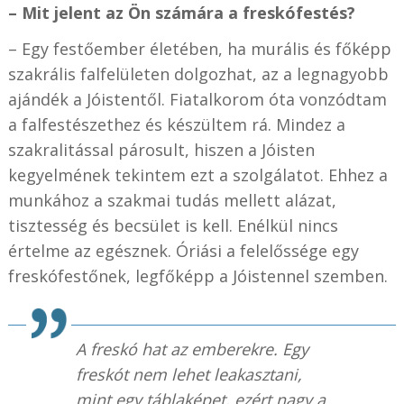
– Mit jelent az Ön számára a freskófestés?
– Egy festőember életében, ha murális és főképp
szakrális falfelületen dolgozhat, az a legnagyobb
ajándék a Jóistentől. Fiatalkorom óta vonzódtam
a falfestészethez és készültem rá. Mindez a
szakralitással párosult, hiszen a Jóisten
kegyelmének tekintem ezt a szolgálatot. Ehhez a
munkához a szakmai tudás mellett alázat,
tisztesség és becsület is kell. Enélkül nincs
értelme az egésznek. Óriási a felelőssége egy
freskófestőnek, legfőképp a Jóistennel szemben.
A freskó hat az emberekre. Egy
freskót nem lehet leakasztani,
mint egy táblaképet, ezért nagy a