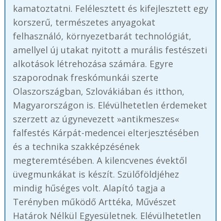
kamatoztatni. Felélesztett és kifejlesztett egy
korszerű, természetes anyagokat
felhasználó, környezetbarát technológiát,
amellyel új utakat nyitott a murális festészeti
alkotások létrehozása számára. Egyre
szaporodnak freskómunkái szerte
Olaszországban, Szlovákiában és itthon,
Magyarországon is. Elévülhetetlen érdemeket
szerzett az úgynevezett »antikmeszes«
falfestés Kárpát-medencei elterjesztésében
és a technika szakképzésének
megteremtésében. A kilencvenes évektől
üvegmunkákat is készít. Szülőföldjéhez
mindig hűséges volt. Alapító tagja a
Terényben működő Arttéka, Művészet
Határok Nélkül Egyesületnek. Elévülhetetlen