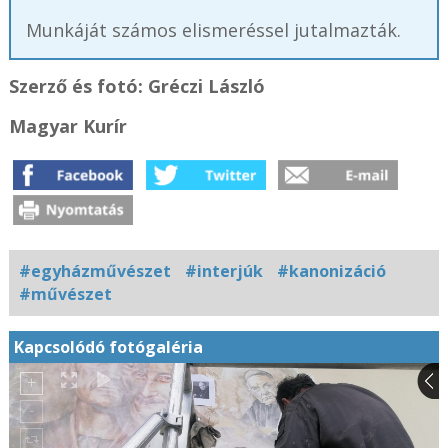
Munkáját számos elismeréssel jutalmazták.
Szerző és fotó: Gréczi László
Magyar Kurír
#egyházművészet
#interjúk
#kanonizáció
#művészet
Kapcsolódó fotógaléria