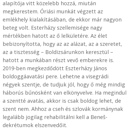
alapítója vitt közelebb hozzá, miután
megkerestem. Óriási munkát végzett az
emlékhely kialakításában, de ekkor már nagyon
beteg volt. Esterházy szellemisége nagy
mértékben hatott az ő lelkületére. Az élet
bebizonyította, hogy az az alázat, az a szeretet,
az a tisztesség – Boldizsárunkon keresztül –
hatott a munkában részt vevő emberekre is.
2019-ben megkezdődött Eszterházy János
boldoggáavatási pere. Lehetne a visegrádi
négyek szentje, de tudjuk jól, hogy ő még mindig
háborús bűnösként van elkönyvelve. Ha megindul
a szentté avatás, akkor is csak boldog lehet, de
szent nem. Ahhoz a cseh és szlovák kormánynak
legalább jogilag rehabilitálni kell a Beneš-
dekrétumok elszenvedőit.