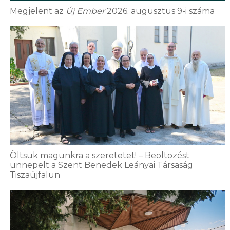
Megjelent az
Új Ember
2026. augusztus 9-i száma
Öltsük magunkra a szeretetet! – Beöltözést
ünnepelt a Szent Benedek Leányai Társaság
Tiszaújfalun