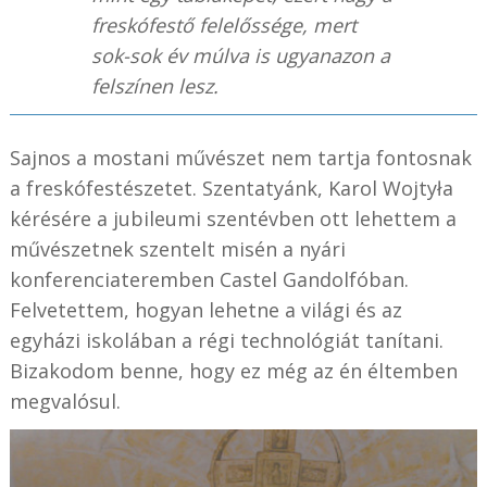
freskófestő felelőssége, mert
sok-sok év múlva is ugyanazon a
felszínen lesz.
Sajnos a mostani művészet nem tartja fontosnak
a freskófestészetet. Szentatyánk, Karol Wojtyła
kérésére a jubileumi szentévben ott lehettem a
művészetnek szentelt misén a nyári
konferenciateremben Castel Gandolfóban.
Felvetettem, hogyan lehetne a világi és az
egyházi iskolában a régi technológiát tanítani.
Bizakodom benne, hogy ez még az én éltemben
megvalósul.