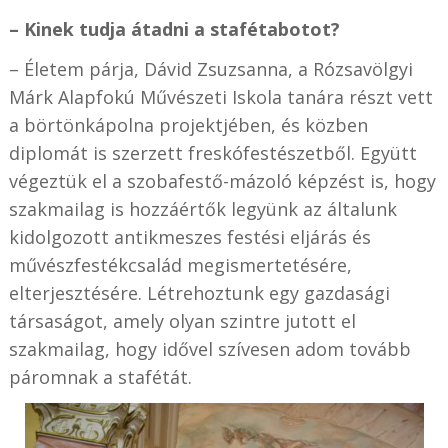
– Kinek tudja átadni a stafétabotot?
– Életem párja, Dávid Zsuzsanna, a Rózsavölgyi
Márk Alapfokú Művészeti Iskola tanára részt vett
a börtönkápolna projektjében, és közben
diplomát is szerzett freskófestészetből. Együtt
végeztük el a szobafestő-mázoló képzést is, hogy
szakmailag is hozzáértők legyünk az általunk
kidolgozott antikmeszes festési eljárás és
művészfestékcsalád megismertetésére,
elterjesztésére. Létrehoztunk egy gazdasági
társaságot, amely olyan szintre jutott el
szakmailag, hogy idővel szívesen adom tovább
páromnak a stafétát.