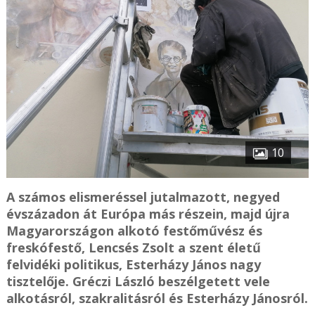
10
A számos elismeréssel jutalmazott, negyed
évszázadon át Európa más részein, majd újra
Magyarországon alkotó festőművész és
freskófestő, Lencsés Zsolt a szent életű
felvidéki politikus, Esterházy János nagy
tisztelője. Gréczi László beszélgetett vele
alkotásról, szakralitásról és Esterházy Jánosról.