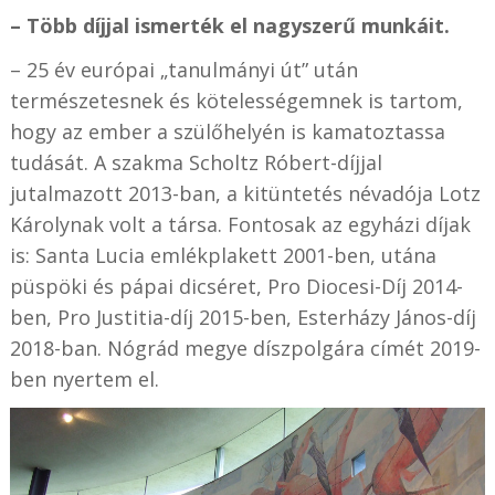
– Több díjjal ismerték el nagyszerű munkáit.
– 25 év európai „tanulmányi út” után
természetesnek és kötelességemnek is tartom,
hogy az ember a szülőhelyén is kamatoztassa
tudását. A szakma Scholtz Róbert-díjjal
jutalmazott 2013-ban, a kitüntetés névadója Lotz
Károlynak volt a társa. Fontosak az egyházi díjak
is: Santa Lucia emlékplakett 2001-ben, utána
püspöki és pápai dicséret, Pro Diocesi-Díj 2014-
ben, Pro Justitia-díj 2015-ben, Esterházy János-díj
2018-ban. Nógrád megye díszpolgára címét 2019-
ben nyertem el.