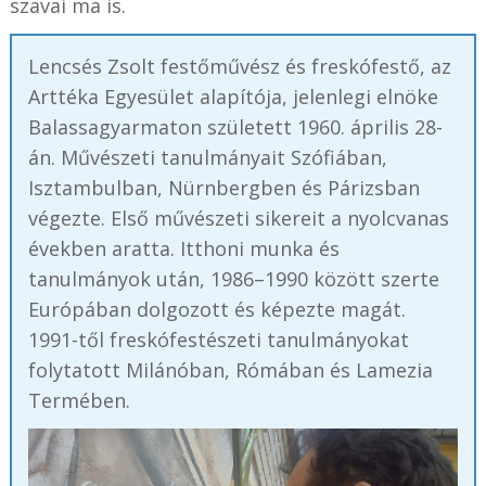
szavai ma is.
Lencsés Zsolt festőművész és freskófestő, az
Arttéka Egyesület alapítója, jelenlegi elnöke
Balassagyarmaton született 1960. április 28-
án. Művészeti tanulmányait Szófiában,
Isztambulban, Nürnbergben és Párizsban
végezte. Első művészeti sikereit a nyolcvanas
években aratta. Itthoni munka és
tanulmányok után, 1986–1990 között szerte
Európában dolgozott és képezte magát.
1991-től freskófestészeti tanulmányokat
folytatott Milánóban, Rómában és Lamezia
Termében.