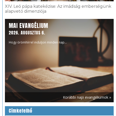
XIV. Leó pápa katekézise: Az imádság emberségünk
alapvető dimenziója
MAI EVANGÉLIUM
2026. AUGUSZTUS 6.
Hogy örömhírrel induljon minden nap...
Korábbi napi evangéliumok »
Címkefelhő