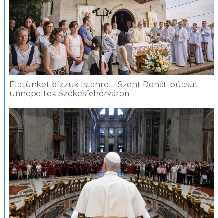
Életünket bízzuk Istenre! – Szent Donát-búcsút
ünnepeltek Székesfehérváron