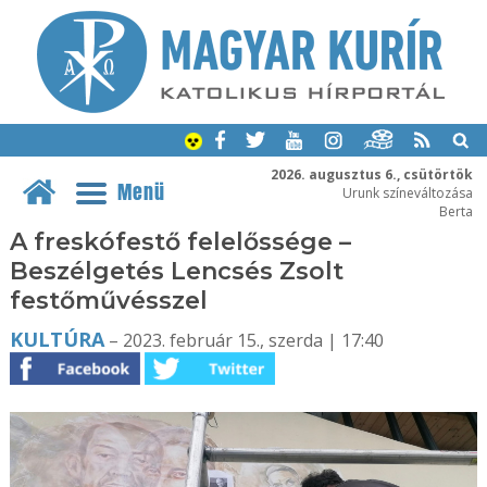
2026. augusztus 6., csütörtök
Menü
Urunk színeváltozása
Berta
A freskófestő felelőssége –
Beszélgetés Lencsés Zsolt
festőművésszel
KULTÚRA
– 2023. február 15., szerda | 17:40