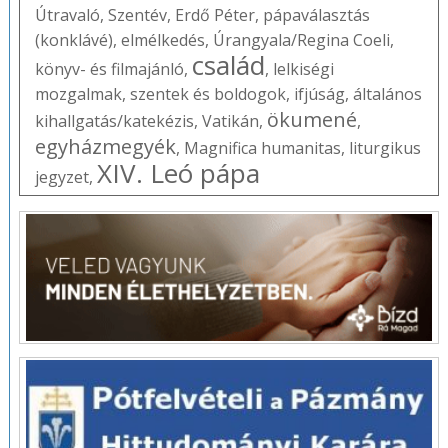
Útravaló
,
Szentév
,
Erdő Péter
,
pápaválasztás
(konklávé)
,
elmélkedés
,
Úrangyala/Regina Coeli
,
család
könyv- és filmajánló
,
,
lelkiségi
mozgalmak
,
szentek és boldogok
,
ifjúság
,
általános
ökumené
kihallgatás/katekézis
,
Vatikán
,
,
egyházmegyék
,
Magnifica humanitas
,
liturgikus
XIV. Leó pápa
jegyzet
,