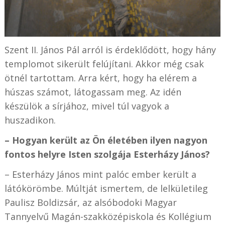
Szent II. János Pál arról is érdeklődött, hogy hány
templomot sikerült felújítani. Akkor még csak
ötnél tartottam. Arra kért, hogy ha elérem a
húszas számot, látogassam meg. Az idén
készülök a sírjához, mivel túl vagyok a
huszadikon.
– Hogyan került az Ön életében ilyen nagyon
fontos helyre Isten szolgája Esterházy János?
– Esterházy János mint palóc ember került a
látókörömbe. Múltját ismertem, de lelkületileg
Paulisz Boldizsár, az alsóbodoki Magyar
Tannyelvű Magán-szakközépiskola és Kollégium