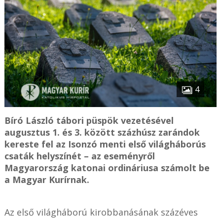
4
Bíró László tábori püspök vezetésével
augusztus 1. és 3. között százhúsz zarándok
kereste fel az Isonzó menti első világháborús
csaták helyszínét – az eseményről
Magyarország katonai ordináriusa számolt be
a Magyar Kurírnak.
Az első világháború kirobbanásának százéves