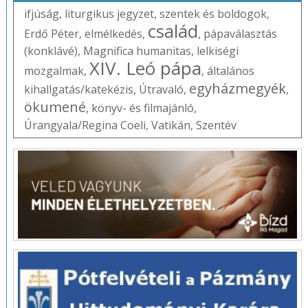
ifjúság
,
liturgikus jegyzet
,
szentek és boldogok
,
család
Erdő Péter
,
elmélkedés
,
,
pápaválasztás
(konklávé)
,
Magnifica humanitas
,
lelkiségi
XIV. Leó pápa
mozgalmak
,
,
általános
egyházmegyék
kihallgatás/katekézis
,
Útravaló
,
,
ökumené
,
könyv- és filmajánló
,
Úrangyala/Regina Coeli
,
Vatikán
,
Szentév