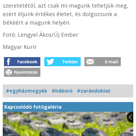
szeretetétől, azt csak mi magunk tehetjük meg,
ezért éljünk értékes életet, és dolgozzunk a
békéért a magunk helyén.
Fotó: Lengyel Ákos/Új Ember
Magyar Kurír
#egyházmegyék
#háború
#zarándoklat
Kapcsolódó fotógaléria