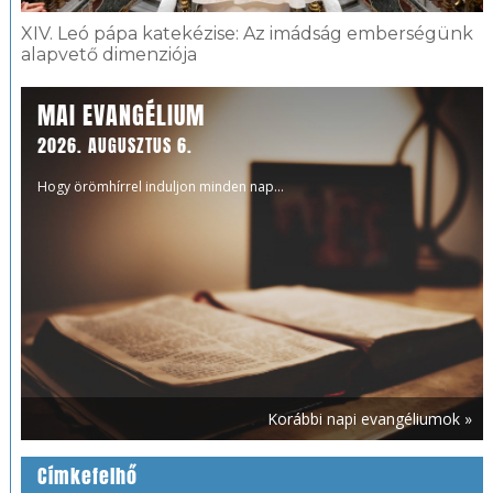
XIV. Leó pápa katekézise: Az imádság emberségünk
alapvető dimenziója
MAI EVANGÉLIUM
2026. AUGUSZTUS 6.
Hogy örömhírrel induljon minden nap...
Korábbi napi evangéliumok »
Címkefelhő