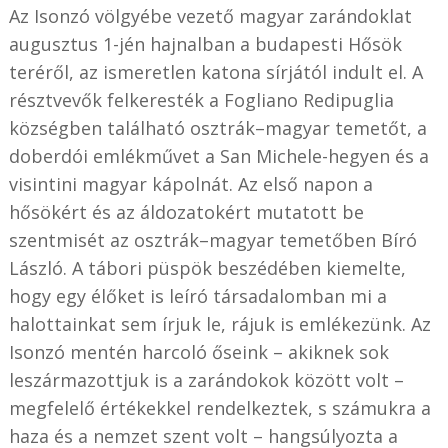
Az Isonzó völgyébe vezető magyar zarándoklat
augusztus 1-jén hajnalban a budapesti Hősök
teréről, az ismeretlen katona sírjától indult el. A
résztvevők felkeresték a Fogliano Redipuglia
községben található osztrák–magyar temetőt, a
doberdói emlékművet a San Michele-hegyen és a
visintini magyar kápolnát. Az első napon a
hősökért és az áldozatokért mutatott be
szentmisét az osztrák–magyar temetőben Bíró
László. A tábori püspök beszédében kiemelte,
hogy egy élőket is leíró társadalomban mi a
halottainkat sem írjuk le, rájuk is emlékezünk. Az
Isonzó mentén harcoló őseink – akiknek sok
leszármazottjuk is a zarándokok között volt –
megfelelő értékekkel rendelkeztek, s számukra a
haza és a nemzet szent volt – hangsúlyozta a