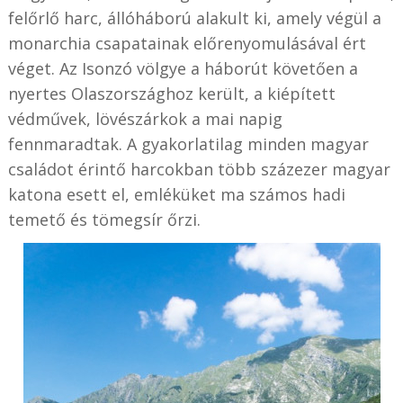
felőrlő harc, állóháború alakult ki, amely végül a
monarchia csapatainak előrenyomulásával ért
véget. Az Isonzó völgye a háborút követően a
nyertes Olaszországhoz került, a kiépített
védművek, lövészárkok a mai napig
fennmaradtak. A gyakorlatilag minden magyar
családot érintő harcokban több százezer magyar
katona esett el, emléküket ma számos hadi
temető és tömegsír őrzi.