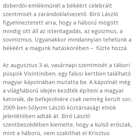
doberdói emlékműnél a békéért celebrált
szentmisét a zarándoklatvezető. Bíró László
figyelmeztetett arra, hogy a háború mögött
mindig ott áll az istentagadás, az egoizmus, a
sovinizmus. Ugyanakkor mindannyian tehetünk a
békéért a magunk hatáskörében – fűzte hozzá.
Az augusztus 3-ai, vasárnapi szentmisét a tábori
püspök Visintiniben, egy falusi kertben található
magyar kápolnában mutatta be. A kápolnát még
a világháború idején kezdték építeni a magyar
katonák, de befejezésére csak nemrég került sor,
2009-ben Sólyom László köztársasági elnök
jelenlétében adták át. Bíró László
szentbeszédében kiemelte, hogy a külső erőszak,
mint a háború, nem szakíthat el Krisztus