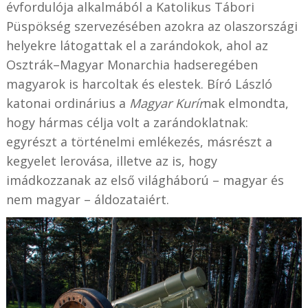
évfordulója alkalmából a Katolikus Tábori
Püspökség szervezésében azokra az olaszországi
helyekre látogattak el a zarándokok, ahol az
Osztrák–Magyar Monarchia hadseregében
magyarok is harcoltak és elestek. Bíró László
katonai ordinárius a
Magyar Kurír
nak elmondta,
hogy hármas célja volt a zarándoklatnak:
egyrészt a történelmi emlékezés, másrészt a
kegyelet lerovása, illetve az is, hogy
imádkozzanak az első világháború – magyar és
nem magyar – áldozataiért.