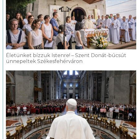
Életünket bízzuk Istenre! – Szent Donát-búcsút
ünnepeltek Székesfehérváron