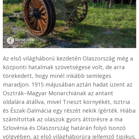
Az első világháború kezdetén Olaszország még a
központi hatalmak szövetségese volt, de arra
törekedett, hogy minél inkább semleges
maradjon. 1915 májusában aztán hadat üzent az
Osztrák–Magyar Monarchiának az antant
oldalára átállva, mivel Trieszt környékét, Isztria
és Észak-Dalmácia egy részét nekik ígérték. Hiába
számítottak az olaszok gyors áttörésre a ma
Szlovénia és Olaszország határán folyó Isonzó
völgyében, az első világháborúra jellemző tipikus,